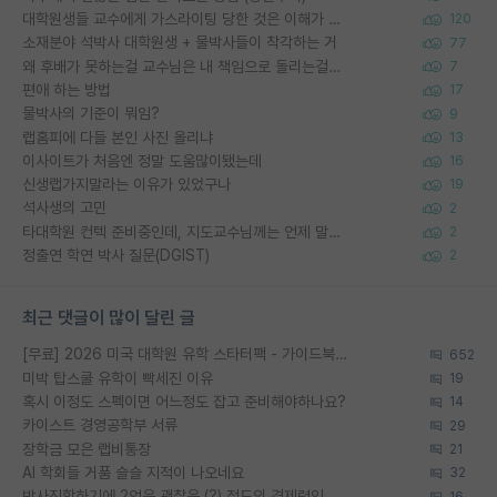
대학원생들 교수에게 가스라이팅 당한 것은 이해가 갑니다. 안타깝네요.
120
소재분야 석박사 대학원생 + 물박사들이 착각하는 거
77
왜 후배가 못하는걸 교수님은 내 책임으로 돌리는걸까요?
7
편애 하는 방법
17
물박사의 기준이 뭐임?
9
랩홈피에 다들 본인 사진 올리냐
13
이사이트가 처음엔 정말 도움많이됐는데
16
신생랩가지말라는 이유가 있었구나
19
석사생의 고민
2
타대학원 컨텍 준비중인데, 지도교수님께는 언제 말씀드려야 할까요?
2
정출연 학연 박사 질문(DGIST)
2
최근 댓글이 많이 달린 글
[무료] 2026 미국 대학원 유학 스타터팩 - 가이드북 & 합격자 컨택메일 템플릿
652
미박 탑스쿨 유학이 빡세진 이유
19
혹시 이정도 스펙이면 어느정도 잡고 준비해야하나요?
14
카이스트 경영공학부 서류
29
장학금 모은 랩비통장
21
AI 학회들 거품 슬슬 지적이 나오네요
32
박사진학하기에 2억은 괜찮은 (?) 정도의 경제력인가요
16