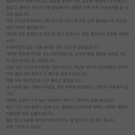
질문하시는 것에 아무것도 대답을 못해서 따로 공부를 해보려고 노력했으나,
평일 긴 출퇴근 시간과 오랜 랩실에서의 생활로 인해 따로 전공공부를 할 시
PI 전용 게시판
간도 없습니다.
아침 7시 반에 집에서 나와 11시 반-12시 반 즈음 집에 돌아옵니다. 토요일
인문사회 계열 게시판
에도 격주로 출근합니다.
특수/전문대학원 게시판
이또한 모두 핑계인 것 저도 잘 알고 있습니다. 잠을 줄여가며 공부를 해야하
는데...
반도체/AI 게시판
수준에 맞지 않는 곳을 바라본 것이 너무 큰 잘못같습니다.
대학원 주변에 거처할 곳도 마련하였는데, 도저히 랩실 생활을 계속할 자신
장학금/장학생 게시판
이 없어 이것도 참 고민입니다.
주말 내내 교수님께 인턴을 그만두겠다는 메일을 뭐라고 드려야할까 고민하
학술 정보 게시판
다가 결국 쓰지 못하고 곧 출근을 앞두고 있습니다.
며칠 사이 정신적으로 너무 몰리고 말았습니다.
홍보 게시판
내 수준에 맞는 곳에서 지낼걸, 괜히 위쪽을 바라봤다는 생각이 계속해서 듭
커리어
니다.
대학원 수준이 너무 높아 적응하지 못하고 그만두신 분들 계신가요..
유학교육
퇴근 시간 내내 울면서 집에 오고, 랩실에서 나와있을 때에도 대학원 생활만
떠올리면 계속 눈물이 납니다.
이벤트
일단 참고 적응할 때까지 버텨야한다는 걸 알면서도 참 힘이 듭니다.
모두 그만두고 싶네요
반도체 아카데미