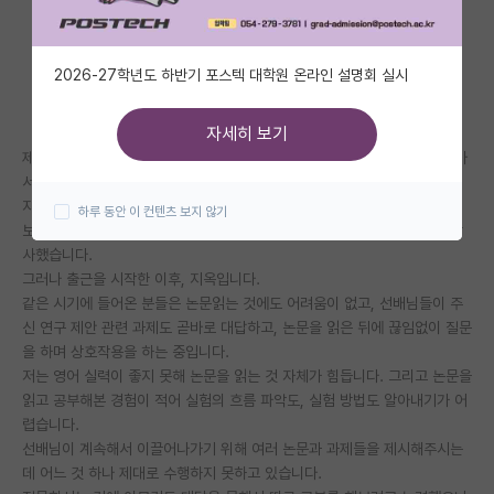
자유 게시판(아무개랩)
2026-27학년도 하반기 포스텍 대학원 온라인 설명회 실시
미국 유학 게시판
미국 대학원 합격 후기 게시판
자세히 보기
제목에서 적은 바 그대로, 제가 진학하려고 하는 대학원의 수준이 너무 높아
대학원생 모집 게시판
서 힘듭니다.
지방대에서 운이 좋게 성적을 잘 받았는데, 현재 지도교수님께서 이를 높게
하루 동안 이 컨텐츠 보지 않기
대학원 합격 후기 게시판
보시고 랩에 들어와 같이 연구하면 좋겠다고 말씀을 해주셨습니다. 정말 감
사했습니다.
연구실(PI) 홍보 게시판
그러나 출근을 시작한 이후, 지옥입니다.
같은 시기에 들어온 분들은 논문읽는 것에도 어려움이 없고, 선배님들이 주
석박사 채용 정보 게시판
신 연구 제안 관련 과제도 곧바로 대답하고, 논문을 읽은 뒤에 끊임없이 질문
임용 정보 게시판
을 하며 상호작용을 하는 중입니다.
저는 영어 실력이 좋지 못해 논문을 읽는 것 자체가 힘듭니다. 그리고 논문을
학부 인턴 게시판
읽고 공부해본 경험이 적어 실험의 흐름 파악도, 실험 방법도 알아내기가 어
렵습니다.
취업 게시판
선배님이 계속해서 이끌어나가기 위해 여러 논문과 과제들을 제시해주시는
데 어느 것 하나 제대로 수행하지 못하고 있습니다.
임용 후기 게시판