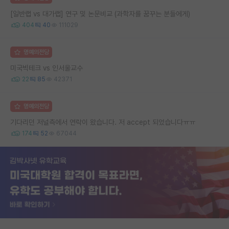
[일반랩 vs 대가랩] 연구 및 논문비교 (과학자를 꿈꾸는 분들에게)
404
40
111029
명예의전당
미국빅테크 vs 인서울교수
22
85
42371
명예의전당
기다리던 저널측에서 연락이 왔습니다. 저 accept 되었습니다ㅠㅠ
174
52
67044