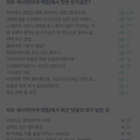
자유 게시판(아무개랩)에서 핫한 인기글은?
외부에서 괜찮은 랩을 알아보는 방법 (장문주의)
278
대학원생들 교수에게 가스라이팅 당한 것은 이해가 갑니다. 안타깝네요.
120
소재분야 석박사 대학원생 + 물박사들이 착각하는 거
77
왜 후배가 못하는걸 교수님은 내 책임으로 돌리는걸까요?
7
편애 하는 방법
17
물박사의 기준이 뭐임?
9
랩홈피에 다들 본인 사진 올리냐
13
이사이트가 처음엔 정말 도움많이됐는데
16
신생랩가지말라는 이유가 있었구나
19
석사생의 고민
2
타대학원 컨텍 준비중인데, 지도교수님께는 언제 말씀드려야 할까요?
2
정출연 학연 박사 질문(DGIST)
2
통신 관련 랩 추천
2
자유 게시판(아무개랩)에서 최근 댓글이 많이 달린 글
카이스트 경영공학부 서류
29
장학금 모은 랩비통장
21
AI 학회들 거품 슬슬 지적이 나오네요
32