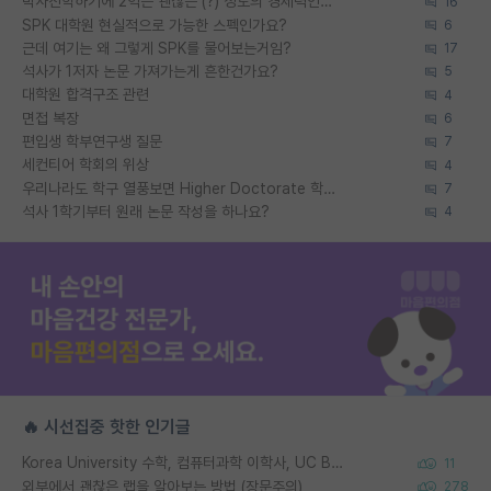
박사진학하기에 2억은 괜찮은 (?) 정도의 경제력인가요
16
SPK 대학원 현실적으로 가능한 스펙인가요?
6
근데 여기는 왜 그렇게 SPK를 물어보는거임?
17
석사가 1저자 논문 가져가는게 흔한건가요?
5
대학원 합격구조 관련
4
면접 복장
6
편입생 학부연구생 질문
7
세컨티어 학회의 위상
4
우리나라도 학구 열풍보면 Higher Doctorate 학위가 필요하다고 봅니다.
7
석사 1학기부터 원래 논문 작성을 하나요?
4
🔥 시선집중 핫한 인기글
Korea University 수학, 컴퓨터과학 이학사, UC Berkeley 산업공학 대학원 공학박사가 되는 것은 쉽지 않겠죠?
11
외부에서 괜찮은 랩을 알아보는 방법 (장문주의)
278