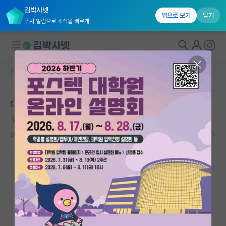
김박사넷
앱으로 보기
닫기
푸시 알림으로 소식을 빠르게
커뮤니티 홈
자유 게시판(아무개랩)
대학원생 모집
대학원 수준이 너무 높아서 힘듭니다
국내대학원 정보
건강한 아담 스미스
연구실&오픈랩
2025.01.13
52
75091
커뮤니티
커뮤니티 홈
전체글보기
베스트 게시판
IF 명예의전당