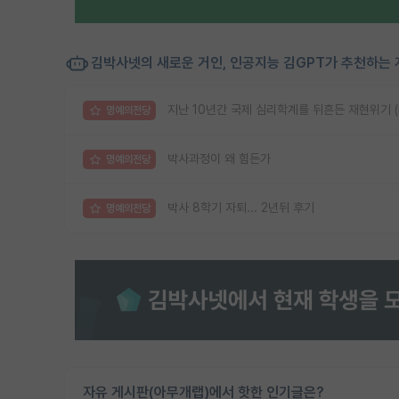
김박사넷의 새로운 거인, 인공지능 김GPT가 추천하는 
지난 10년간 국제 심리학계를 뒤흔든 재현위기 (reprod
명예의전당
박사과정이 왜 힘든가
명예의전당
박사 8학기 자퇴... 2년뒤 후기
명예의전당
자유 게시판(아무개랩)에서 핫한 인기글은?