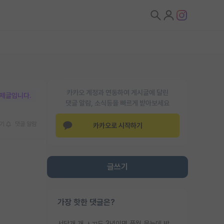
카카오 계정과 연동하여 게시글에 달린
박제글입니다.
댓글 알람, 소식등을 빠르게 받아보세요
기
댓글 알람
카카오로 시작하기
글쓰기
가장 핫한 댓글은?
서당개 개 ㅅㄲ도 3년이면 풍월 읊는데 박사 5년 이상 대리고 있으면서 물된건 교수 탓 맞는ㄱ게 거기가 서당이 아니란 소리임