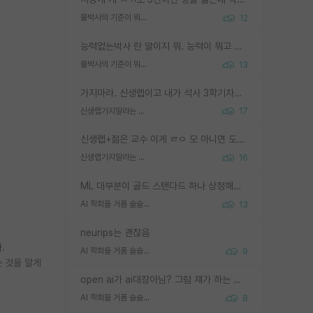
물박사의 기준이 뭐임?
12
능력없는박사 란 말이지 뭐. 능력이 뭐고 능력이 있다는게 뭔지는 사람마다 기준이 다르니까 얘기해봐야 서로 자기 기준만 얘기해서 논쟁이 끝이 안나고. 주위에서 능력있고 야심있는 신입생이 교수가 유의미한 피드백을 아예 안주면서 제대로된 과제에 참여해볼 기회도 제공하지 않고 잡일 뺑뺑이만 돌려서 맨날 단순작업만 하면서 밤새다가 눈빛이 점점 죽어가는걸 본 사람은 물박사는 교수탓이라고 하고, 교수는 이것저것 알려도 주고 기회도 주고 사수 동기 붙여주면서 어떻게든 끌고가려고 하는데 본인이 매일 뺀질거리면서 출근 하는둥마는둥 하다가 기껏 와서도 폰이나 쳐다보다가 실험 망치고 저녁약속있어서 먼저 가볼게요~ 하는걸 본 사람은 물박사는 본인탓이라고 함.
물박사의 기준이 뭐임?
13
가지마라. 신생랩이고 내가 석사 3학기차인데 최고참인데 나도 아무것도 모르는데 교수가 후배들 왜 논문 교육 안시키냐. 논문 왜 안 써오냐 닦달한다
신생랩가지말라는 이유가 있었구나
17
신생랩+젊은 교수 이게 ㄹㅇ 모 아니면 도인듯.
신생랩가지말라는 이유가 있었구나
16
ML 대부분이 골드 스탠다드 하나 상정해놓고 (벤치마크 데이터셋이 여러 개면 여러 개 상정) 그거 얼마나 잘 맞추나 싸움임 가끔 번뜩이는 설계 철학을 보여주는 논문들도 있지만 대부분 그거 성적 얼마나 더 올리느라에 혈안이 되어 있는 측면이 잇음
AI 학회들 거품 슬슬 지적이 나오네요
13
neurips는 괜찮음
.
AI 학회들 거품 슬슬 지적이 나오네요
9
 것을 알게
open ai가 ai대장아님? 그럼 쟤가 하는 말이 다 맞겠네
AI 학회들 거품 슬슬 지적이 나오네요
8