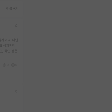
댓글쓰기
을거고요. 다만
요 성과인데
연, 화연 같은
1
0
0