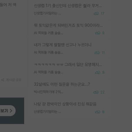
들어 저 역
신생랩 1기 출신인데 신생랩은 줠라 무거운 바벨 같은거임. 들면 대박인데 못들면 깔려 죽음. 아무도 알려주지 않는 환경에서 자생해야하지만, 일단 살아남았다면 그 어떤 사람보다 악착같고 생존력 높은 사람으로 거듭날 수 있음
신생랩가지말라는 이유가 있었구나
17
뭐 토익같은게 되버린거죠 토익 900이라고 영어잘하는건 아닙니다만 잘하는사람은 다 900을 넘는 그런
AI 학회들 거품 슬슬 지적이 나오네요
9
내가 그렇게 말할땐 신고나 누르더니
AI 학회들 거품 슬슬 지적이 나오네요
11
ㅋㅋㅋㅋㅋㅋ ㅠㅠ 그래서 일단 유명해지는게 중요한거같습니다
AI 학회들 거품 슬슬 지적이 나오네요
8
게시글 공유
32살에도 이런 질문을 하는군요...?
박사진학하기에 2억은 괜찮은 (?) 정도의 경제력인가요
22
나랑 걍 판박이인 상황이네 진심 뭐같음
신생랩가지말라는 이유가 있었구나
8