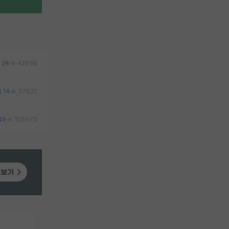
28
42898
14
37622
46
105970