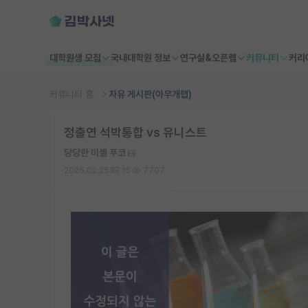
대학원생 모집
국내대학원 정보
연구실&오픈랩
커뮤니티
커리
커뮤니티 홈
자유 게시판(아무개랩)
정출연 석박통합 vs 유니스트
당당한 미셸 푸코
2025.02.25
15
7707