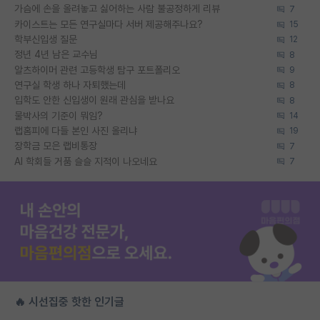
가슴에 손을 올려놓고 싫어하는 사람 불공정하게 리뷰
7
카이스트는 모든 연구실마다 서버 제공해주나요?
15
학부신입생 질문
12
정년 4년 남은 교수님
8
알츠하이머 관련 고등학생 탐구 포트폴리오
9
연구실 학생 하나 자퇴했는데
8
입학도 안한 신입생이 원래 관심을 받나요
8
물박사의 기준이 뭐임?
14
랩홈피에 다들 본인 사진 올리냐
19
장학금 모은 랩비통장
7
AI 학회들 거품 슬슬 지적이 나오네요
7
🔥 시선집중 핫한 인기글