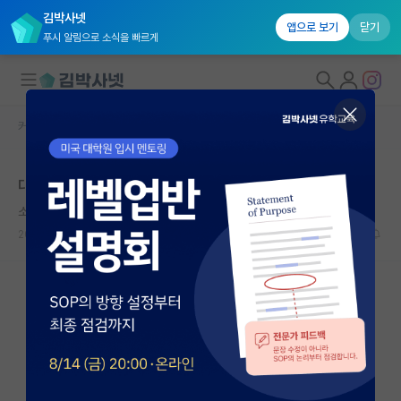
김박사넷
앱으로 보기
닫기
푸시 알림으로 소식을 빠르게
커뮤니티 홈
자유 게시판(아무개랩)
대학원생 모집
대학원 관련 도움 부탁드립니다...!
국내대학원 정보
소심한 백석
연구실&오픈랩
2025.04.27
4
1861
커뮤니티
커뮤니티 홈
전체글보기
베스트 게시판
IF 명예의전당