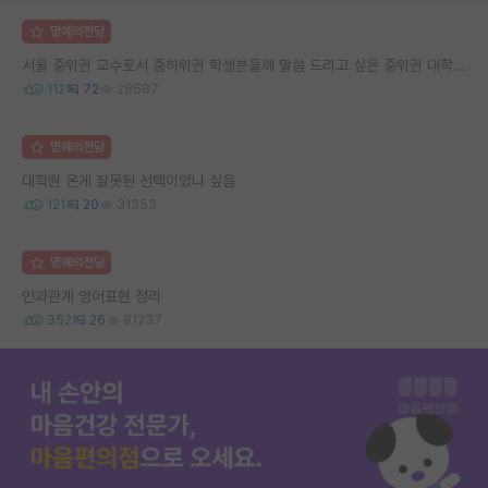
명예의전당
서울 중위권 교수로서 중하위권 학생분들께 말씀 드리고 싶은 중위권 대학 연구실의 강점
112
72
28587
명예의전당
대학원 온게 잘못된 선택이었나 싶음
121
20
31353
명예의전당
인과관계 영어표현 정리
352
26
81237