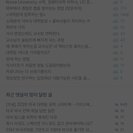
Korea University 수학, 컴퓨터과학 이학사, UC Berkeley 산업공학 대학원 공학박사가 되는 것은 쉽지 않겠죠?
9
외부에서 괜찮은 랩을 알아보는 방법 (장문주의)
274
<대학원에 입학하는 법>
1388
소재분야 석박사 대학원생 + 물박사들이 착각하는 거
72
학위의 가치
20
석사 받았는데도 교수랑 연락한다.
43
교수님이 슬럼프에 빠지게 되는 과정
40
왜 후배가 못하는걸 교수님은 내 책임으로 돌리는걸까요?
4
대학원 어디로 가야할까요?
5
편애 하는 방법
12
이사이트가 처음엔 정말 도움많이됐는데
13
커뮤니티는 다 쓰레기통이지
5
정보보안 연구하는 입장에선 식별가능한 사진을 올리는건 비추이긴함
5
최근 댓글이 많이 달린 글
[무료] 2026 미국 대학원 유학 스타터팩 - 가이드북 & 합격자 컨택메일 템플릿
645
미국 박사 컨택 메일 답변 질문
10
미박 탑스쿨 유학이 빡세진 이유
17
혹시 이정도 스펙이면 어느정도 잡고 준비해야하나요?
14
SSH 박사과정을 그만두고 지방대 박사로 옮기면 교수의 꿈은 끝일까요?
21