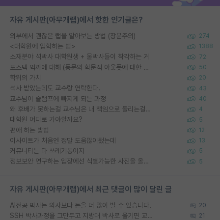
자유 게시판(아무개랩)에서 핫한 인기글은?
외부에서 괜찮은 랩을 알아보는 방법 (장문주의)
274
<대학원에 입학하는 법>
1388
소재분야 석박사 대학원생 + 물박사들이 착각하는 거
72
포스텍 억까에 대해 (동문의 학문적 아웃풋에 대한 반박)
50
학위의 가치
20
석사 받았는데도 교수랑 연락한다.
43
교수님이 슬럼프에 빠지게 되는 과정
40
왜 후배가 못하는걸 교수님은 내 책임으로 돌리는걸까요?
4
대학원 어디로 가야할까요?
5
편애 하는 방법
12
이사이트가 처음엔 정말 도움많이됐는데
13
커뮤니티는 다 쓰레기통이지
5
정보보안 연구하는 입장에선 식별가능한 사진을 올리는건 비추이긴함
5
자유 게시판(아무개랩)에서 최근 댓글이 많이 달린 글
AI전공 박사는 의사보다 돈을 더 많이 벌 수 있습니다.
20
SSH 박사과정을 그만두고 지방대 박사로 옮기면 교수의 꿈은 끝일까요?
21