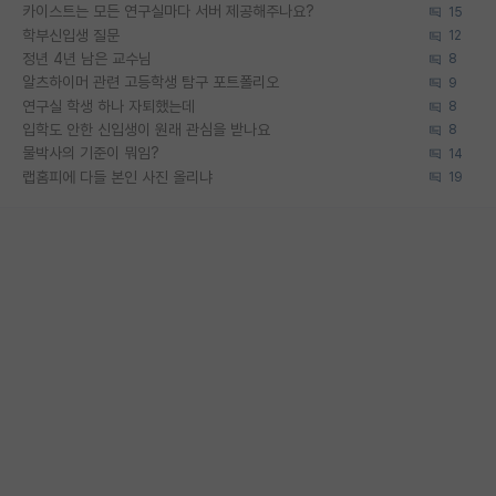
카이스트는 모든 연구실마다 서버 제공해주나요?
15
학부신입생 질문
12
정년 4년 남은 교수님
8
알츠하이머 관련 고등학생 탐구 포트폴리오
9
연구실 학생 하나 자퇴했는데
8
입학도 안한 신입생이 원래 관심을 받나요
8
물박사의 기준이 뭐임?
14
랩홈피에 다들 본인 사진 올리냐
19