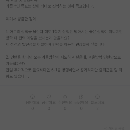
최종적인 목표는 상위 타대로 진학하는 것이 목표입니다.
PI 전용 게시판
여기서 궁금한 점이
인문사회 계열 게시판
1. 아무리 성적을 올린다 해도 1학기 성적만 받아서는 좋은 성적이 아니지만
특수/전문대학원 게시판
방학 때 컨택 메일을 보내는게 맞을까요?
반도체/AI 게시판
제 성적의 발전성을 어필하며 컨택을 하는게 괜찮을까 싶습니다.
장학금/장학생 게시판
2. 인턴을 한다면 오는 겨울방학에 시도하고 싶은데, 겨울방학 인턴만으로
가능할까요?
학술 정보 게시판
만일 추가적으로 필요하다면 5-1을 병행하면서 장거리지만 출퇴근을 할 의
향도 있습니다.
홍보 게시판
커리어
유학교육
응원해요
공감해요
추천해요
궁금해요
별로에요
0
0
0
0
2
이벤트
반도체 아카데미
게시글 공유