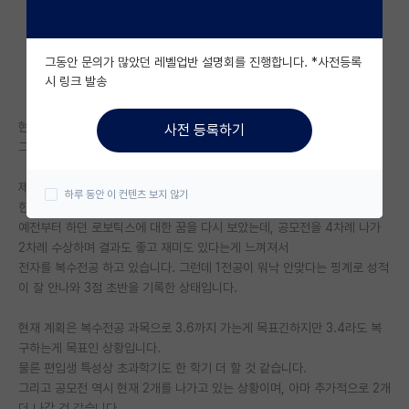
자유 게시판(아무개랩)
그동안 문의가 많았던 레벨업반 설명회를 진행합니다. *사전등록
미국 유학 게시판
시 링크 발송
미국 대학원 합격 후기 게시판
현재 인아 라인의 대학교를 다니고 있는 4학년 학생입니다.
사전 등록하기
대학원생 모집 게시판
그리고 복수전공으로 대학원을 준비하고 있습니다.
대학원 합격 후기 게시판
제가 작년에 편입을 했는데, 단순히 대학교 이름만 올린다고 편입을 한 후,
하루 동안 이 컨텐츠 보지 않기
한 두 달 다니다보니, 학과랑 맞지않다는게 느껴져
연구실(PI) 홍보 게시판
예전부터 하던 로보틱스에 대한 꿈을 다시 보았는데, 공모전을 4차례 나가
2차례 수상하며 결과도 좋고 재미도 있다는게 느껴져서
석박사 채용 정보 게시판
전자를 복수전공 하고 있습니다. 그런데 1전공이 워낙 안맞다는 핑계로 성적
이 잘 안나와 3점 초반을 기록한 상태입니다.
임용 정보 게시판
학부 인턴 게시판
현재 계획은 복수전공 과목으로 3.6까지 가는게 목표긴하지만 3.4라도 복
구하는게 목표인 상황입니다.
취업 게시판
물론 편입생 특성상 초과학기도 한 학기 더 할 것 같습니다.
그리고 공모전 역시 현재 2개를 나가고 있는 상황이며, 아마 추가적으로 2개
임용 후기 게시판
더 나갈 것 같습니다.