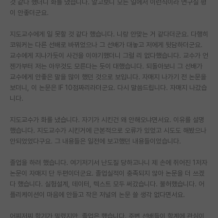
것 같다 했더니 화를 냈습니다. 알고보니 모든 일에서 이런식이라 연구실 평
이 안좋더군요.
지도교수에게 일 못할 것 같다 했습니다. 니랑 안맞는 거 같다더군요. 다행히
코워커는 다른 선배로 바뀌었으나 그 선배가 대놓고 저에게 뒷담하더군요.
교수에게 지나가듯이 사건을 이야기했더니 그럴 리 없다했습니다. 교수가 언
젠가부터 저는 아무것도 모른다는 듯이 대했습니다. 되돌아보니 그 선배가
교수에게 안좋은 말을 많이 했던 것으로 보입니다. 자매지 나가기 전 논문을
보더니, 이 논문은 IF 10점짜리라더군요. 다시 말씀드립니다. 자매지 나갔습
니다.
지도교수가 화를 냈습니다. 자기가 시킨건 왜 안해오냐면서요. 이유를 설명
했습니다. 지도교수가 시킨거에 근본적으로 오류가 있었고 시도도 해봤으나
안되었었다구요. 그 내용들은 일전에 보고했던 내용들이었습니다.
졸업을 하려 했습니다. 여기저기서 난도질 당하고나니 제 손에 쥐어진 1저자
논문이 자매지 단 두편이더군요. 졸업실적이 충족되지 않아 논문을 더 쓰겠
다 했습니다. 실험설계, 데이터, 텍스트 모두 써갔습니다. 불허했습니다. 어
플리케이션이 마음에 안들고 작은 저널의 논문 쓸 생각 없다면서요.
어찌저찌 학기가 밀렸지만, 졸업은 했습니다. 주변 선배들이 학계에 관심이