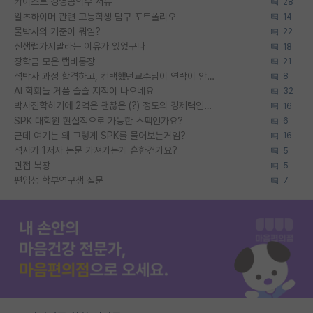
카이스트 경영공학부 서류
28
알츠하이머 관련 고등학생 탐구 포트폴리오
14
물박사의 기준이 뭐임?
22
신생랩가지말라는 이유가 있었구나
18
장학금 모은 랩비통장
21
석박사 과정 합격하고, 컨택했던교수님이 연락이 안됩니다...
8
AI 학회들 거품 슬슬 지적이 나오네요
32
박사진학하기에 2억은 괜찮은 (?) 정도의 경제력인가요
16
SPK 대학원 현실적으로 가능한 스펙인가요?
6
근데 여기는 왜 그렇게 SPK를 물어보는거임?
16
석사가 1저자 논문 가져가는게 흔한건가요?
5
면접 복장
5
편입생 학부연구생 질문
7