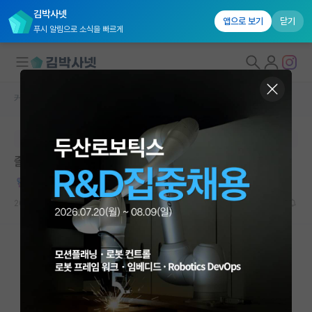
김박사넷
앱으로 보기
닫기
푸시 알림으로 소식을 빠르게
커뮤니티 홈
자유 게시판(아무개랩)
대학원생 모집
본문이 수정되지 않는 박제글입니다.
국내대학원 정보
졸업, 학계를 떠나며
연구실&오픈랩
밝은 유클리드
커뮤니티
2025.10.12
24
15145
커뮤니티 홈
전체글보기
베스트 게시판
IF 명예의전당