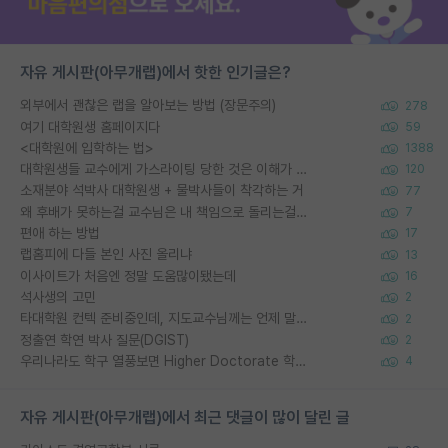
자유 게시판(아무개랩)에서 핫한 인기글은?
외부에서 괜찮은 랩을 알아보는 방법 (장문주의)
278
여기 대학원생 홈페이지다
59
<대학원에 입학하는 법>
1388
대학원생들 교수에게 가스라이팅 당한 것은 이해가 갑니다. 안타깝네요.
120
소재분야 석박사 대학원생 + 물박사들이 착각하는 거
77
왜 후배가 못하는걸 교수님은 내 책임으로 돌리는걸까요?
7
편애 하는 방법
17
랩홈피에 다들 본인 사진 올리냐
13
이사이트가 처음엔 정말 도움많이됐는데
16
석사생의 고민
2
타대학원 컨텍 준비중인데, 지도교수님께는 언제 말씀드려야 할까요?
2
정출연 학연 박사 질문(DGIST)
2
우리나라도 학구 열풍보면 Higher Doctorate 학위가 필요하다고 봅니다.
4
자유 게시판(아무개랩)에서 최근 댓글이 많이 달린 글