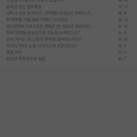
신생랩가지말라는 이유가 있었구나
18
장학금 모은 랩비통장
21
석박사 과정 합격하고, 컨택했던교수님이 연락이 안됩니다...
8
AI 학회들 거품 슬슬 지적이 나오네요
32
박사진학하기에 2억은 괜찮은 (?) 정도의 경제력인가요
16
SPK 대학원 현실적으로 가능한 스펙인가요?
6
근데 여기는 왜 그렇게 SPK를 물어보는거임?
16
석사가 1저자 논문 가져가는게 흔한건가요?
5
면접 복장
5
편입생 학부연구생 질문
7