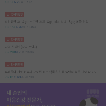
13
22
11642
명예의전당
최하위권 고 -&gt; 수도권 공대 -&gt; skp 석박 -&gt; 미국 취업
173
30
53494
명예의전당
나의 선생님 (자랑 포함..)
218
21
29016
명예의전당
후배들의 진로 선택과 균형된 정보 획득을 위해 익명의 힘을 빌어 다 같이 연봉 공개 타임 한번 갖는 것 어때요?
81
63
20730