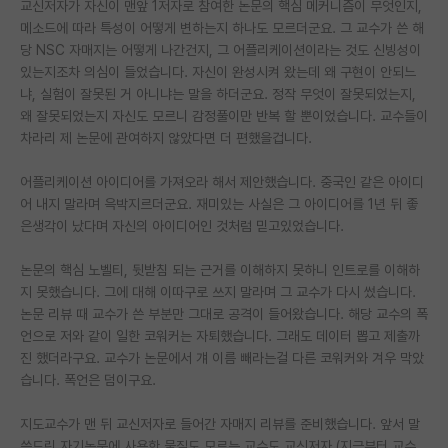
교신저자가 자신이 맨앞 1저자로 참여한 논문의 핵심 메커니즘이 무엇인지,
메소드에 따라 특성이 어떻게 변하는지 하나도 모르더군요. 그 교수가 쓴 해
PI 전용 게시판
당 NSC 자매지는 어떻게 나간건지, 그 어플리케이션이라는 것도 신빙성이
인문사회 계열 게시판
있는지조차 의심이 들었습니다. 자신이 완성시켜 왔는데 왜 구현이 안되느
냐, 실험이 잘못된 거 아니냐는 말을 하더군요. 정작 무엇이 잘못되었는지,
특수/전문대학원 게시판
왜 잘못되었는지 자신도 모르니 감정풀이만 반복 할 뿐이었습니다. 교수들이
차라리 제 논문에 관여하지 않았다면 더 편했을겁니다.
반도체/AI 게시판
어플리케이션 아이디어를 가져오라 해서 제안했습니다. 중국인 같은 아이디
장학금/장학생 게시판
어 내지 말라며 윽박지르더군요. 재미있는 사실은 그 아이디어를 1년 뒤 좋
은생각이 났다며 자신의 아이디어인 것처럼 믿고있었습니다.
학술 정보 게시판
홍보 게시판
논문의 핵심 노벨티, 뒷받침 되는 근거를 이해하지 못하니 인트로를 이해하
지 못했습니다. 그에 대해 이따구로 쓰지 말라며 그 교수가 다시 썼습니다.
커리어
논문 리뷰 때 교수가 쓴 부분만 그대로 공격이 들어왔습니다. 해당 교수의 폭
언으로 저와 같이 일한 코워커는 자퇴했습니다. 그래도 데이터 뽑고 제출까
유학교육
진 했더라구요. 교수가 논문에서 걔 이름 빼라는걸 다른 코워커와 겨우 막았
습니다. 폭언은 덤이구요.
이벤트
지도교수가 맨 뒤 교신저자로 들어간 자매지 리뷰를 준비했습니다. 앞서 말
반도체 아카데미
씀드린 자기논문에 사용한 물질도 모르는 교수도 교신저자 (지금부터 교수