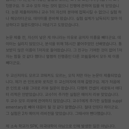
1)였구요. 두 교수 모두 아는 것이 없으니 진행에 관하여 입을 싹 닫았습니
재팬라운지 🌸
다. 논문 제출하려하니 교수 1이 자신의 분야에 접목시킬 수 없으니 실험 하
나 해오라더군요. 데이터를 준비해 왔습니다. 실험 설계가 납득되지 않아 이
상하다고 질문드렸더니 떠넘기고 도망갔습니다.
논문 제출 전, 자신이 넣은 게 아니라는 이유로 공저자 이름을 빼더군요. 데
이터는 실리지 않았으나, 분석을 위해 18시간 붙어주었던 선배였습니다. 통
보받지 않은 이름이 1저자로 들어왔습니다. 그 친구는 기여한 것이 없어 1저
자는 힘들 것 같다 했더니 멀쩡히 진행중인 다른 코웤들에서 모두 제 이름
빼더군요.
두 교신저자도 모르고 코워커도 모르는, 오직 저만 아는 논문이 제출되었습
니다. 제가 쓴 인트로와 로직은 두 교신저자에 의해 갈렸구요. 제가 처음에
쓴 인트로 내용 그대로 리뷰 질문이 왔습니다. 다행히 컨셉이 새로워서 에디
터 리젝은 안받았습니다. 교수1이 추가한 실험은 메이저 리뷰 맞았습니다.
두 교수 모두 리뷰에 관여하지 않았습니다. 교수1에게 추가한 실험을 suppl
ementary로 빼야 대응이 될 것 같다 말했습니다. 절대 안된다 하더군요.
그 실험은 2차 메이저 리비전을 맞았습니다. 그때서야 뺀다했습니다.
제 소속 학교가 SPK, 미국대학이 아님으로 인해 발생한 일은 아닙니다.