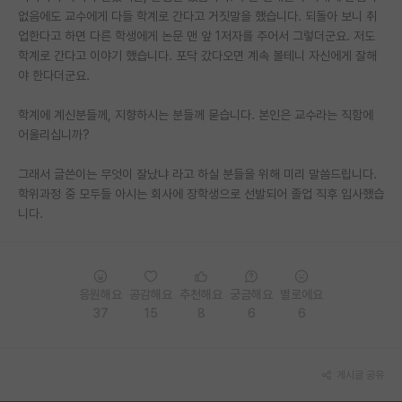
없음에도 교수에게 다들 학계로 간다고 거짓말을 했습니다. 되돌아 보니 취
업한다고 하면 다른 학생에게 논문 맨 앞 1저자를 주어서 그렇더군요. 저도
학계로 간다고 이야기 했습니다. 포닥 갔다오면 계속 볼테니 자신에게 잘해
야 한다더군요.
학계에 계신분들께, 지향하시는 분들께 묻습니다. 본인은 교수라는 직함에
어울리십니까?
그래서 글쓴이는 무엇이 잘났냐 라고 하실 분들을 위해 미리 말씀드립니다.
학위과정 중 모두들 아시는 회사에 장학생으로 선발되어 졸업 직후 입사했습
니다.
응원해요
공감해요
추천해요
궁금해요
별로에요
37
15
8
6
6
게시글 공유