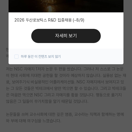
자유 게시판(아무개랩)
2026 두산로보틱스 R&D 집중채용 (~8/9)
미국 유학 게시판
미국 대학원 합격 후기 게시판
자세히 보기
대학원생 모집 게시판
현대사회에선 전문가는 교수라는 포지션보다는 빅테크에서 오래 일한 사람
에 가까운 듯 합니다.
하루 동안 이 컨텐츠 보지 않기
대학원 합격 후기 게시판
저는 NSC 자매지 1저자 논문 두 편을 썼습니다. 그러나 저 스스로 그 논문
연구실(PI) 홍보 게시판
이 현대 사회에 지대한 공헌을 할 것이라 예상하지 않습니다. 실용성 없는 재
석박사 채용 정보 게시판
료, 보여주기식 비실용적인 어플리케이션들. NSC 자매지에서 보여지고 있
는 그 모든 것들은 빅테크에서 맘만 먹으면 할 수 있습니다. 그리고 빅테크들
임용 정보 게시판
은 마음만 먹으면 NSC 그리고 자매지를 휩쓸 것입니다. 행동으로 옮기지
않음은 그 일들이 무가치함을 알기 때문일 것입니다.
학부 인턴 게시판
논문들을 쓰며 교수사회에 대한 깊은 염증, 교수라는 직책과 함께하는 명예
취업 게시판
와 부에 대해 의구심을 느꼈습니다.
임용 후기 게시판