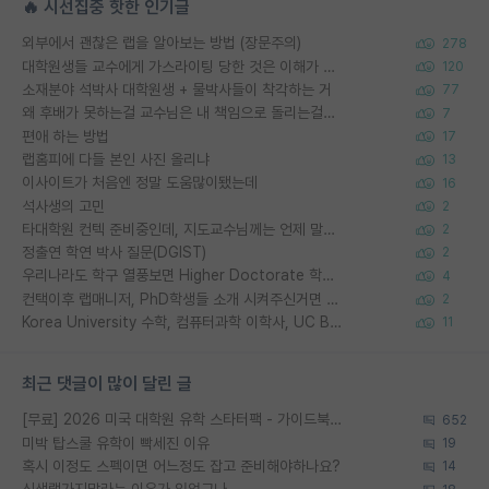
🔥 시선집중 핫한 인기글
외부에서 괜찮은 랩을 알아보는 방법 (장문주의)
278
대학원생들 교수에게 가스라이팅 당한 것은 이해가 갑니다. 안타깝네요.
120
소재분야 석박사 대학원생 + 물박사들이 착각하는 거
77
왜 후배가 못하는걸 교수님은 내 책임으로 돌리는걸까요?
7
편애 하는 방법
17
랩홈피에 다들 본인 사진 올리냐
13
이사이트가 처음엔 정말 도움많이됐는데
16
석사생의 고민
2
타대학원 컨텍 준비중인데, 지도교수님께는 언제 말씀드려야 할까요?
2
정출연 학연 박사 질문(DGIST)
2
우리나라도 학구 열풍보면 Higher Doctorate 학위가 필요하다고 봅니다.
4
컨택이후 랩매니저, PhD학생들 소개 시켜주신거면 거의 컨펌에 가깝나요?
2
Korea University 수학, 컴퓨터과학 이학사, UC Berkeley 산업공학 대학원 공학박사가 되는 것은 쉽지 않겠죠?
11
최근 댓글이 많이 달린 글
[무료] 2026 미국 대학원 유학 스타터팩 - 가이드북 & 합격자 컨택메일 템플릿
652
미박 탑스쿨 유학이 빡세진 이유
19
혹시 이정도 스펙이면 어느정도 잡고 준비해야하나요?
14