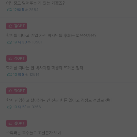
어느정도 밀어주는 게 있는 거겠죠?
12
5
2584
김GPT
학계를 떠나고 기업 가신 박사님들 후회는 없으신가요?
19
33
10581
김GPT
학계를 떠나는 한 박사과정 학생의 뜨거운 질타
13
8
12514
김GPT
학계 진입하고 살아남는 건 진짜 힘든 일이고 경쟁도 정말로 센데
10
23
3256
김GPT
수학과는 교수들도 고달픈가 보네