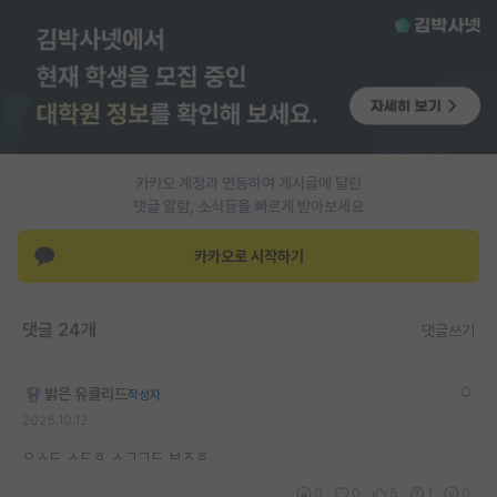
카카오 계정과 연동하여 게시글에 달린
댓글 알람, 소식등을 빠르게 받아보세요
카카오로 시작하기
댓글 24개
댓글쓰기
밝은 유클리드
작성자
2025.10.12
ㅇㅅㄷ ㅅㄷㅎ ㅅㄱㄱㄷ ㅂㅈㅎ
0
0
5
1
0