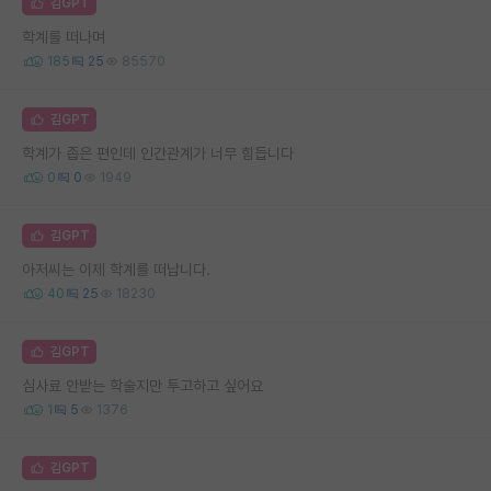
김GPT
학계를 떠나며
185
25
85570
김GPT
학계가 좁은 편인데 인간관계가 너무 힘듭니다
0
0
1949
김GPT
아저씨는 이제 학계를 떠납니다.
40
25
18230
김GPT
심사료 안받는 학술지만 투고하고 싶어요
1
5
1376
김GPT