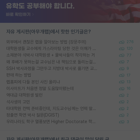
자유 게시판(아무개랩)에서 핫한 인기글은?
외부에서 괜찮은 랩을 알아보는 방법 (장문주의)
276
대학원생들 교수에게 가스라이팅 당한 것은 이해가 갑니다. 안타깝네요.
120
소재분야 석박사 대학원생 + 물박사들이 착각하는 거
77
왜 후배가 못하는걸 교수님은 내 책임으로 돌리는걸까요?
7
SSH 박사과정을 그만두고 지방대 박사로 옮기면 교수의 꿈은 끝일까요?
9
편애 하는 방법
17
랩홈피에 다들 본인 사진 올리냐
13
이사이트가 처음엔 정말 도움많이됐는데
16
역대급 대학원생 빌런
2
석사생의 고민
2
타대학원 컨텍 준비중인데, 지도교수님께는 언제 말씀드려야 할까요?
2
정출연 학연 박사 질문(DGIST)
2
우리나라도 학구 열풍보면 Higher Doctorate 학위가 필요하다고 봅니다.
3
자유 게시판(아무개랩)에서 최근 댓글이 많이 달린 글