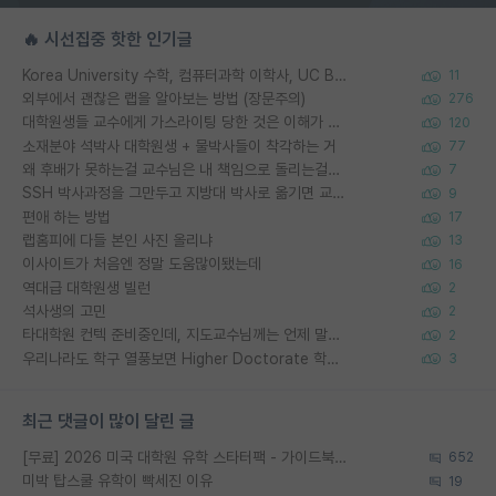
🔥 시선집중 핫한 인기글
Korea University 수학, 컴퓨터과학 이학사, UC Berkeley 산업공학 대학원 공학박사가 되는 것은 쉽지 않겠죠?
11
외부에서 괜찮은 랩을 알아보는 방법 (장문주의)
276
대학원생들 교수에게 가스라이팅 당한 것은 이해가 갑니다. 안타깝네요.
120
소재분야 석박사 대학원생 + 물박사들이 착각하는 거
77
왜 후배가 못하는걸 교수님은 내 책임으로 돌리는걸까요?
7
SSH 박사과정을 그만두고 지방대 박사로 옮기면 교수의 꿈은 끝일까요?
9
편애 하는 방법
17
랩홈피에 다들 본인 사진 올리냐
13
이사이트가 처음엔 정말 도움많이됐는데
16
역대급 대학원생 빌런
2
석사생의 고민
2
타대학원 컨텍 준비중인데, 지도교수님께는 언제 말씀드려야 할까요?
2
우리나라도 학구 열풍보면 Higher Doctorate 학위가 필요하다고 봅니다.
3
최근 댓글이 많이 달린 글
[무료] 2026 미국 대학원 유학 스타터팩 - 가이드북 & 합격자 컨택메일 템플릿
652
미박 탑스쿨 유학이 빡세진 이유
19