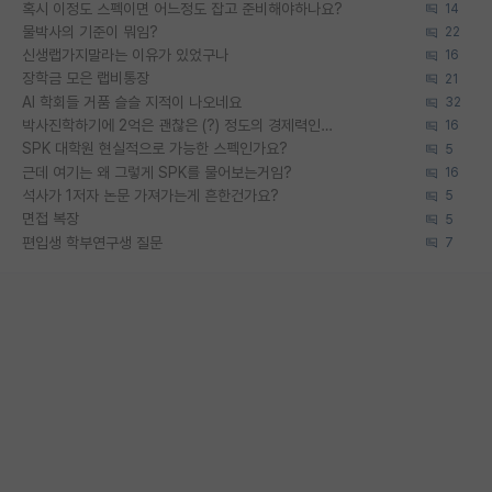
혹시 이정도 스펙이면 어느정도 잡고 준비해야하나요?
14
물박사의 기준이 뭐임?
22
신생랩가지말라는 이유가 있었구나
16
장학금 모은 랩비통장
21
AI 학회들 거품 슬슬 지적이 나오네요
32
박사진학하기에 2억은 괜찮은 (?) 정도의 경제력인가요
16
SPK 대학원 현실적으로 가능한 스펙인가요?
5
근데 여기는 왜 그렇게 SPK를 물어보는거임?
16
석사가 1저자 논문 가져가는게 흔한건가요?
5
면접 복장
5
편입생 학부연구생 질문
7