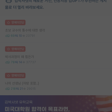
김박사넷의 새로운 거인, 인공지능 김GPT가 추천하는 게시
물로 더 멀리 바라보세요.
명예의전당
초보 교수의 통수에 대한 생각
69
10
23791
명예의전당
박사과정이 왜 힘든가
78
14
37737
명예의전당
나의 선생님 (자랑 포함..)
218
21
29015