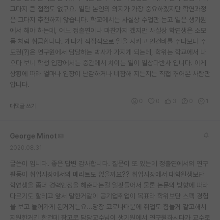
그다지 큰 접점도 없구요. 일단 본인의 의지가 가장 중요하겠지만 학연과정
재팬라운지 🌸
은 그다지 추천하지 않습니다. 학교에서는 사실상 수업만 듣고 일은 생기원
에서 해야 하는데, 어느 정출연이나 마찬가지 겠지만 사실상 학연생은 소모
품 처럼 취급합니다. 게다가 직접적으로 일을 시키고 인건비를 주다보니 주
도권(?)은 연구원에서 담당하는 박사가 가지게 되는데, 학위는 학교에서 나
오다 보니 학생 입장에서는 중간에서 치이는 일이 일상다반사 입니다. 이게
상황에 따라 얼마나 입장이 난감하거나 비참해 지는지는 직접 겪어본 사람만
압니다.
0
0
3
0
1
대댓글 쓰기
George Minot
2020.08.31
글쓴이 입니다. 좋은 답변 감사합니다. 질문이 또 있는데 정출연에서의 연구
활동이 취업시장에서의 메리트도 없을까요?? 취업시장에서 대학원생보단
학연생을 좀더 경력인정을 해준다는걸 얼핏들어서 물론 논문의 방향에 따라
다르기도 할테고 앞서 말한거같이 공기업취업이 목표라 학위보단 스펙 경험
을 보고 들어가게 된거거든요...당장 코로나때문에 취업도 힘들거 같고해서
지원한거긴 한건데 참고로 담당교수님이 생기원에서 연구원하시다가 교수로