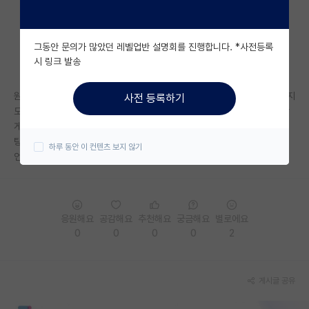
자유 게시판(아무개랩)
그동안 문의가 많았던 레벨업반 설명회를 진행합니다. *사전등록
미국 유학 게시판
시 링크 발송
미국 대학원 합격 후기 게시판
원래는 공기업준비를 하다가 생기원 학연석사과정을 준비하게되었습니다 지
사전 등록하기
대학원생 모집 게시판
도교수는 현재 대학교수님은 아니지만 다른대학으로 옮기시면서 제안을 받
게되어 준비하게 되었습니다 연구분야는 반도체 공정 및 비철재료 3D프린
대학원 합격 후기 게시판
팅이고 급여는 220으로 들었습니다. 학연과정에 대해 깊이 알지못해서 조
하루 동안 이 컨텐츠 보지 않기
언이나 현실에 대한 답변 부탁드립니다..
연구실(PI) 홍보 게시판
석박사 채용 정보 게시판
응원해요
공감해요
추천해요
궁금해요
별로에요
임용 정보 게시판
0
0
0
0
2
학부 인턴 게시판
취업 게시판
게시글 공유
임용 후기 게시판