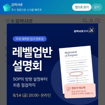
김박사넷
앱으로 보기
닫기
푸시 알림으로 소식을 빠르게
커뮤니티 홈
자유 게시판(아무개랩)
대학원생 모집
생산기술연구원 학연
국내대학원 정보
George Minot
연구실&오픈랩
2020.08.30
10
24370
커뮤니티
커뮤니티 홈
전체글보기
베스트 게시판
IF 명예의전당