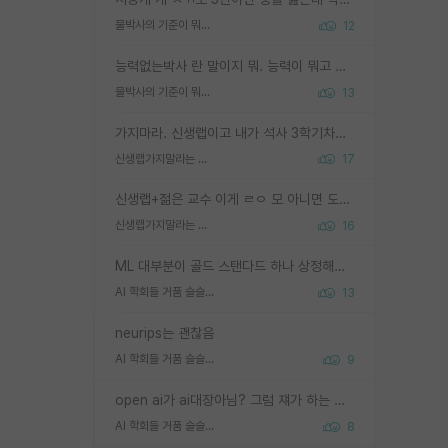
물박사의 기준이 뭐임?
12
능력없는박사 란 말이지 뭐. 능력이 뭐고 능력이 있다는게 뭔지는 사람마다 기준이 다르니까 얘기해봐야 서로 자기 기준만 얘기해서 논쟁이 끝이 안나고. 주위에서 능력있고 야심있는 신입생이 교수가 유의미한 피드백을 아예 안주면서 제대로된 과제에 참여해볼 기회도 제공하지 않고 잡일 뺑뺑이만 돌려서 맨날 단순작업만 하면서 밤새다가 눈빛이 점점 죽어가는걸 본 사람은 물박사는 교수탓이라고 하고, 교수는 이것저것 알려도 주고 기회도 주고 사수 동기 붙여주면서 어떻게든 끌고가려고 하는데 본인이 매일 뺀질거리면서 출근 하는둥마는둥 하다가 기껏 와서도 폰이나 쳐다보다가 실험 망치고 저녁약속있어서 먼저 가볼게요~ 하는걸 본 사람은 물박사는 본인탓이라고 함.
물박사의 기준이 뭐임?
13
가지마라. 신생랩이고 내가 석사 3학기차인데 최고참인데 나도 아무것도 모르는데 교수가 후배들 왜 논문 교육 안시키냐. 논문 왜 안 써오냐 닦달한다
신생랩가지말라는 이유가 있었구나
17
신생랩+젊은 교수 이게 ㄹㅇ 모 아니면 도인듯.
신생랩가지말라는 이유가 있었구나
16
ML 대부분이 골드 스탠다드 하나 상정해놓고 (벤치마크 데이터셋이 여러 개면 여러 개 상정) 그거 얼마나 잘 맞추나 싸움임 가끔 번뜩이는 설계 철학을 보여주는 논문들도 있지만 대부분 그거 성적 얼마나 더 올리느라에 혈안이 되어 있는 측면이 잇음
AI 학회들 거품 슬슬 지적이 나오네요
13
neurips는 괜찮음
AI 학회들 거품 슬슬 지적이 나오네요
9
open ai가 ai대장아님? 그럼 쟤가 하는 말이 다 맞겠네
AI 학회들 거품 슬슬 지적이 나오네요
8