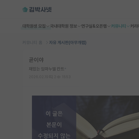
대학원생 모집
국내대학원 정보
연구실&오픈랩
커뮤니티
커리
커뮤니티 홈
자유 게시판(아무개랩)
곧이야
재밌는 임마누엘 칸트
*
2026.02.19
2
1553