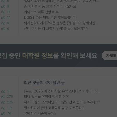
석박사 과정 합격하고, 컨택했던교수님이 연락이 안됩니다...
6
AI 학회들 거품 슬슬 지적이 나오네요
5
카이스트 서류 전형 배수
16
DGIST 가는 방법 추천 부탁드립니다.
14
박사진학하기에 2억은 괜찮은 (?) 정도의 경제력인가요
6
근데 여기는 왜 그렇게 SPK를 물어보는거임?
6
최근 댓글이 많이 달린 글
[무료] 2026 미국 대학원 유학 스타터팩 - 가이드북 & 합격자 컨택메일 템플릿
10
미박 탑스쿨 유학이 빡세진 이유
275
혹시 이정도 스펙이면 어느정도 잡고 준비해야하나요?
275
알츠하이머 관련 고등학생 탐구 포트폴리오
119
물박사의 기준이 뭐임?
76