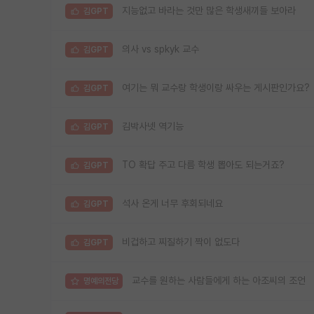
지능없고 바라는 것만 많은 학생새끼들 보아라
김GPT
의사 vs spkyk 교수
김GPT
여기는 뭐 교수랑 학생이랑 싸우는 게시판인가요?
김GPT
김박사넷 역기능
김GPT
TO 확답 주고 다름 학생 뽑아도 되는거죠?
김GPT
석사 온게 너무 후회되네요
김GPT
비겁하고 찌질하기 짝이 없도다
김GPT
교수를 원하는 사람들에게 하는 아조씨의 조언
명예의전당