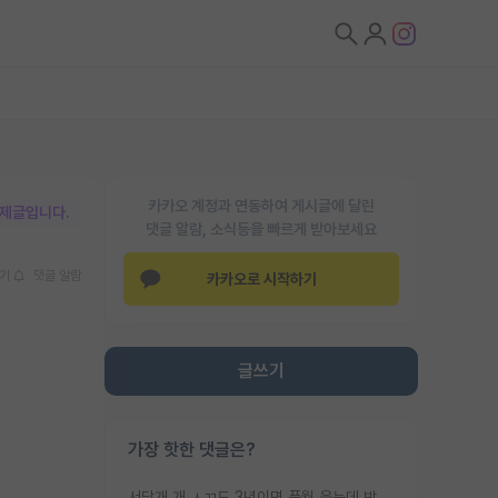
카카오 계정과 연동하여 게시글에 달린
박제글입니다.
댓글 알람, 소식등을 빠르게 받아보세요
기
댓글 알람
카카오로 시작하기
글쓰기
가장 핫한 댓글은?
서당개 개 ㅅㄲ도 3년이면 풍월 읊는데 박사 5년 이상 대리고 있으면서 물된건 교수 탓 맞는ㄱ게 거기가 서당이 아니란 소리임