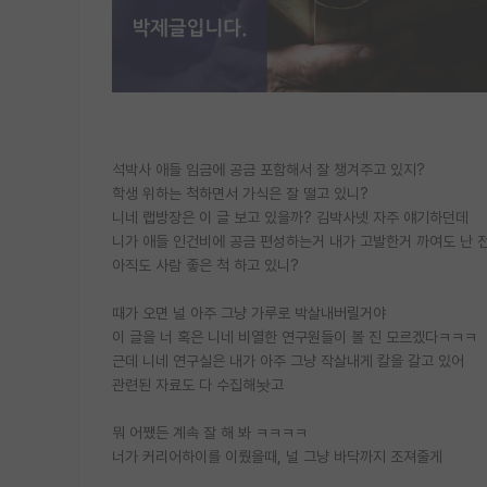
석박사 애들 임금에 공금 포함해서 잘 챙겨주고 있지?
학생 위하는 척하면서 가식은 잘 떨고 있니?
니네 랩방장은 이 글 보고 있을까? 김박사넷 자주 얘기하던데
니가 애들 인건비에 공금 편성하는거 내가 고발한거 까여도 난 
아직도 사람 좋은 척 하고 있니?
때가 오면 널 아주 그냥 가루로 박살내버릴거야
이 글을 너 혹은 니네 비열한 연구원들이 볼 진 모르겠다ㅋㅋㅋ
근데 니네 연구실은 내가 아주 그냥 작살내게 칼을 갈고 있어
관련된 자료도 다 수집해놧고
뭐 어쨌든 계속 잘 해 봐 ㅋㅋㅋㅋ
너가 커리어하이를 이뤘을때, 널 그냥 바닥까지 조져줄게