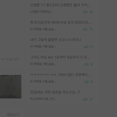
신생랩 1기 출신인데 신생랩은 줠라 무거운 바벨 같은거임. 들면 대박인데 못들면 깔려 죽음. 아무도 알려주지 않는 환경에서 자생해야하지만, 일단 살아남았다면 그 어떤 사람보다 악착같고 생존력 높은 사람으로 거듭날 수 있음
신생랩가지말라는 이유가 있었구나
18
뭐 토익같은게 되버린거죠 토익 900이라고 영어잘하는건 아닙니다만 잘하는사람은 다 900을 넘는 그런
AI 학회들 거품 슬슬 지적이 나오네요
10
내가 그렇게 말할땐 신고나 누르더니
AI 학회들 거품 슬슬 지적이 나오네요
11
그거도 아님 ai는 1등부터 9등까지 다 있음 그거도 없는 사람은 뭐냐 교수가 그냥 못하게 한거 1등급도 교수가 막으면 안됨
게시글 공유
AI 학회들 거품 슬슬 지적이 나오네요
8
ㅋㅋㅋㅋㅋㅋ ㅠㅠ 그래서 일단 유명해지는게 중요한거같습니다
AI 학회들 거품 슬슬 지적이 나오네요
8
32살에도 이런 질문을 하는군요...?
박사진학하기에 2억은 괜찮은 (?) 정도의 경제력인가요
22
댓글쓰기