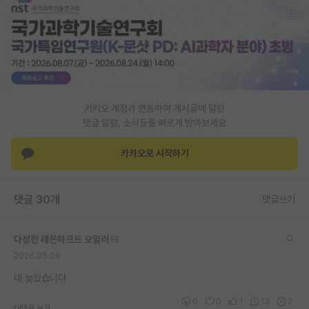
PI 전용 게시판
인문사회 계열 게시판
특수/전문대학원 게시판
반도체/AI 게시판
카카오 계정과 연동하여 게시글에 달린
댓글 알람, 소식등을 빠르게 받아보세요
장학금/장학생 게시판
카카오로 시작하기
학술 정보 게시판
홍보 게시판
댓글 30개
댓글쓰기
커리어
다정한 레온하르트 오일러
유학교육
2026.05.09
이벤트
네 늦었습니다
반도체 아카데미
0
0
1
13
2
대댓글 쓰기