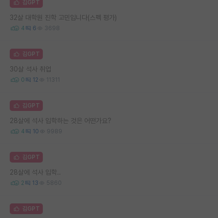
김GPT
32살 대학원 진학 고민입니다(스펙 평가)
4
6
3698
김GPT
30살 석사 취업
0
12
11311
김GPT
28살에 석사 입학하는 것은 어떤가요?
4
10
9989
김GPT
28살에 석사 입학..
2
13
5860
김GPT