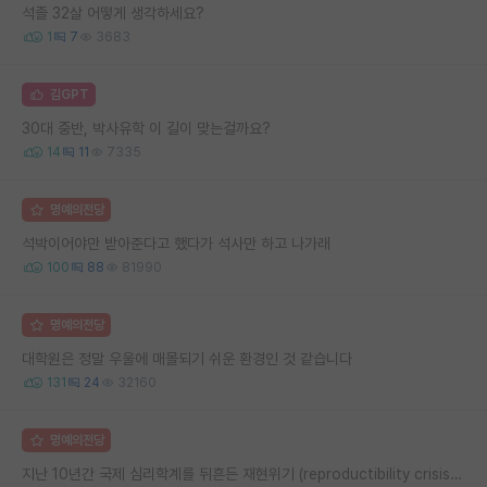
석졸 32살 어떻게 생각하세요?
1
7
3683
김GPT
30대 중반, 박사유학 이 길이 맞는걸까요?
14
11
7335
명예의전당
석박이어야만 받아준다고 했다가 석사만 하고 나가래
100
88
81990
명예의전당
대학원은 정말 우울에 매몰되기 쉬운 환경인 것 같습니다
131
24
32160
명예의전당
지난 10년간 국제 심리학계를 뒤흔든 재현위기 (reproductibility crisis) 요약 (1편)