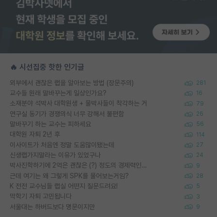
🔥 시선집중 핫한 인기글
외부에서 괜찮은 랩을 알아보는 방법 (장문주의)
281
교수들 원래 말바꾸는게 일상인가요?
16
소재분야 석박사 대학원생 + 물박사들이 착각하는 거
79
연구실 동기가 경쟁의식 너무 강해서 불편함
26
말바꾸기 하는 교수는 피하세요
56
대학원 자퇴 2년 후
114
이사이트가 처음엔 정말 도움많이됐는데
27
신생랩가지말라는 이유가 있었구나
24
박사진학하기에 2억은 괜찮은 (?) 정도의 경제력인가요
9
근데 여기는 왜 그렇게 SPK를 물어보는거임?
28
K 전전 교수님들 랩실 어떤지 질문드려요!
5
막학기 자퇴 고민됩니다
3
서울대는 하버드보다 명문이지만
9