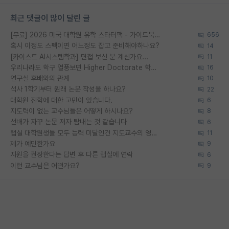
최근 댓글이 많이 달린 글
[무료] 2026 미국 대학원 유학 스타터팩 - 가이드북 & 합격자 컨택메일 템플릿
656
혹시 이정도 스펙이면 어느정도 잡고 준비해야하나요?
14
[카이스트 AI시스템학과] 면접 보신 분 계신가요...
11
우리나라도 학구 열풍보면 Higher Doctorate 학위가 필요하다고 봅니다.
16
연구실 후배와의 관계
10
석사 1학기부터 원래 논문 작성을 하나요?
22
대학원 진학에 대한 고민이 있습니다.
6
지도력이 없는 교수님들은 어떻게 하시나요?
8
선배가 자꾸 논문 저자 탐내는 것 같습니다
6
랩실 대학원생들 모두 능력 미달인건 지도교수의 영향 아닌가?
11
제가 예민한가요
9
지원을 권장한다는 답변 후 다른 랩실에 연락
6
이런 교수님은 어떤가요?
9