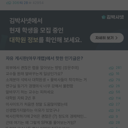
306
28
42954
자유 게시판(아무개랩)에서 핫한 인기글은?
외부에서 괜찮은 랩을 알아보는 방법 (장문주의)
281
교수들 원래 말바꾸는게 일상인가요?
16
소재분야 석박사 대학원생 + 물박사들이 착각하는 거
79
연구실 동기가 경쟁의식 너무 강해서 불편함
26
말바꾸기 하는 교수는 피하세요
56
대학원 자퇴 2년 후
114
이사이트가 처음엔 정말 도움많이됐는데
27
신생랩가지말라는 이유가 있었구나
24
박사진학하기에 2억은 괜찮은 (?) 정도의 경제력인가요
9
근데 여기는 왜 그렇게 SPK를 물어보는거임?
28