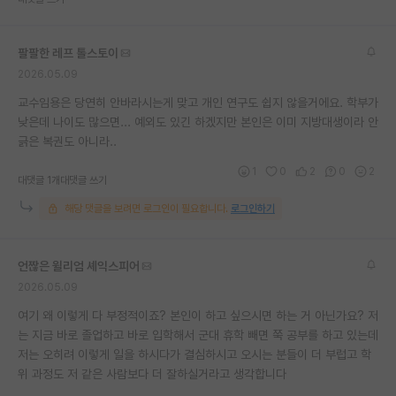
재팬라운지 🌸
팔팔한 레프 톨스토이
2026.05.09
교수임용은 당연히 안바라시는게 맞고 개인 연구도 쉽지 않을거에요. 학부가
낮은데 나이도 많으면... 예외도 있긴 하겠지만 본인은 이미 지방대생이라 안
긁은 복권도 아니라..
1
0
2
0
2
대댓글 1개
대댓글 쓰기
해당 댓글을 보려면 로그인이 필요합니다.
로그인하기
언짢은 윌리엄 셰익스피어
2026.05.09
여기 왜 이렇게 다 부정적이죠? 본인이 하고 싶으시면 하는 거 아닌가요? 저
는 지금 바로 졸업하고 바로 입학해서 군대 휴학 빼면 쭉 공부를 하고 있는데
저는 오히려 이렇게 일을 하시다가 결심하시고 오시는 분들이 더 부럽고 학
위 과정도 저 같은 사람보다 더 잘하실거라고 생각합니다