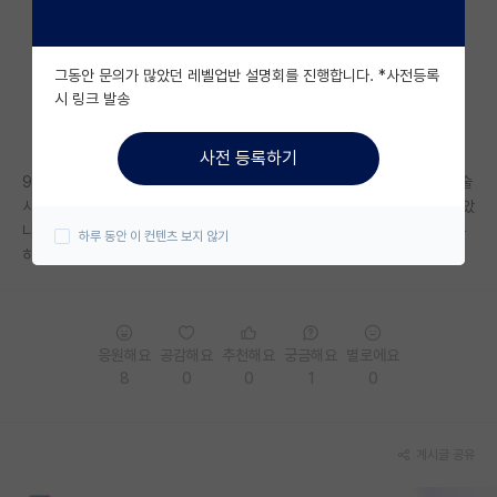
자유 게시판(아무개랩)
그동안 문의가 많았던 레벨업반 설명회를 진행합니다. *사전등록
미국 유학 게시판
시 링크 발송
미국 대학원 합격 후기 게시판
사전 등록하기
대학원생 모집 게시판
97년생입니다.. 현재 지방대를 나와 중소기업 다니고있는데 관련 업계 기술
사를 따고 연구쪽으로 더 깊게 공부가 하고싶어서 고민중인데 너무 늦지않았
대학원 합격 후기 게시판
나 고민이돼서 물어봅니다..괜찮겠죠? 교수 임용은 바라지도않고 개인연구
하루 동안 이 컨텐츠 보지 않기
하고 사업도하고 살고싶네요..
연구실(PI) 홍보 게시판
석박사 채용 정보 게시판
임용 정보 게시판
응원해요
공감해요
추천해요
궁금해요
별로에요
8
0
0
1
0
학부 인턴 게시판
취업 게시판
게시글 공유
임용 후기 게시판