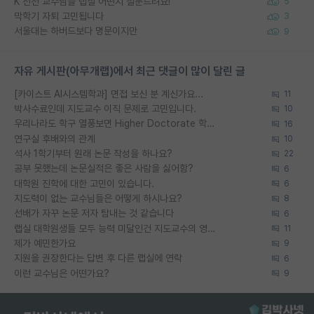
K 전전 교수님들 랩실 어떤지 질문드려요!
5
막학기 자퇴 고민됩니다
3
서울대는 하버드보다 명문이지만
9
자유 게시판(아무개랩)에서 최근 댓글이 많이 달린 글
[카이스트 AI시스템학과] 면접 보신 분 계신가요...
11
박사수료인데 지도교수 이직 문제로 고민입니다.
10
우리나라도 학구 열풍보면 Higher Doctorate 학위가 필요하다고 봅니다.
16
연구실 후배와의 관계
10
석사 1학기부터 원래 논문 작성을 하나요?
22
공부 못했는데 논문실적은 좋은 사람을 싫어함?
6
대학원 진학에 대한 고민이 있습니다.
6
지도력이 없는 교수님들은 어떻게 하시나요?
8
선배가 자꾸 논문 저자 탐내는 것 같습니다
6
랩실 대학원생들 모두 능력 미달인건 지도교수의 영향 아닌가?
11
제가 예민한가요
9
지원을 권장한다는 답변 후 다른 랩실에 연락
6
이런 교수님은 어떤가요?
9