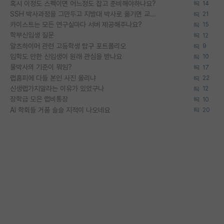
혹시 이정도 스펙이면 어느정도 잡고 준비해야하나요?
14
SSH 박사과정을 그만두고 지방대 박사로 옮기면 교수의 꿈은 끝일까요?
21
카이스트는 모든 연구실마다 서버 제공해주나요?
15
학부신입생 질문
12
알츠하이머 관련 고등학생 탐구 포트폴리오
9
입학도 안한 신입생이 원래 관심을 받나요
10
물박사의 기준이 뭐임?
17
랩홈피에 다들 본인 사진 올리냐
22
신생랩가지말라는 이유가 있었구나
12
장학금 모은 랩비통장
10
AI 학회들 거품 슬슬 지적이 나오네요
20