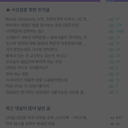
🔥 시선집중 핫한 인기글
Korea University 수학, 컴퓨터과학 이학사, UC Berkeley 산업공학 대학원 공학박사가 되는 것은 쉽지 않겠죠?
10
외부에서 괜찮은 랩을 알아보는 방법 (장문주의)
274
<대학원에 입학하는 법>
1388
소재분야 석박사 대학원생 + 물박사들이 착각하는 거
72
포스텍 억까에 대해 (동문의 학문적 아웃풋에 대한 반박)
50
석사 받았는데도 교수랑 연락한다.
43
물박사 되는 건 교수탓도 있는거 아니냐
29
교수님이 슬럼프에 빠지게 되는 과정
40
대학원 어디로 가야할까요?
5
편애 하는 방법
12
이사이트가 처음엔 정말 도움많이됐는데
13
커뮤니티는 다 쓰레기통이지
5
정보보안 연구하는 입장에선 식별가능한 사진을 올리는건 비추이긴함
5
최근 댓글이 많이 달린 글
[무료] 2026 미국 대학원 유학 스타터팩 - 가이드북 & 합격자 컨택메일 템플릿
645
미박 탑스쿨 유학이 빡세진 이유
19