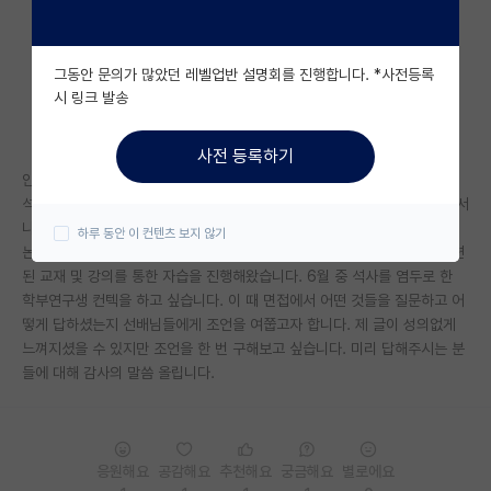
자유 게시판(아무개랩)
그동안 문의가 많았던 레벨업반 설명회를 진행합니다. *사전등록
미국 유학 게시판
시 링크 발송
미국 대학원 합격 후기 게시판
사전 등록하기
대학원생 모집 게시판
안녕하십니까 저는 2학년 수료 후 군 입대 후 7월 전역으로 전역과 동시에
석사를 염두해 학부연구생을 준비 중입니다. 현재 저는 교수님의 연구실에서
대학원 합격 후기 게시판
나온 논문들, 그 안에 소속된 석박사 선배님들의 논문, 연관된 주제에 대한
하루 동안 이 컨텐츠 보지 않기
논문, 전공 복습 그리고 학교 수업에 사용하지는 않았지만 연구 주제에 관련
연구실(PI) 홍보 게시판
된 교재 및 강의를 통한 자습을 진행해왔습니다. 6월 중 석사를 염두로 한
학부연구생 컨텍을 하고 싶습니다. 이 때 면접에서 어떤 것들을 질문하고 어
석박사 채용 정보 게시판
떻게 답하셨는지 선배님들에게 조언을 여쭙고자 합니다. 제 글이 성의없게
느껴지셨을 수 있지만 조언을 한 번 구해보고 싶습니다. 미리 답해주시는 분
임용 정보 게시판
들에 대해 감사의 말씀 올립니다.
학부 인턴 게시판
취업 게시판
응원해요
공감해요
추천해요
궁금해요
별로에요
임용 후기 게시판