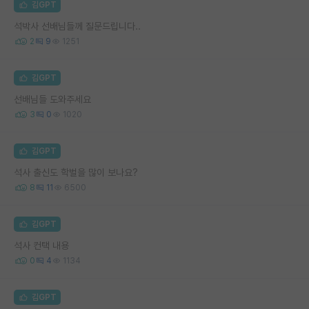
김GPT
석박사 선배님들께 질문드립니다..
2
9
1251
김GPT
선배님들 도와주세요
3
0
1020
김GPT
석사 출신도 학벌을 많이 보나요?
8
11
6500
김GPT
석사 컨택 내용
0
4
1134
김GPT