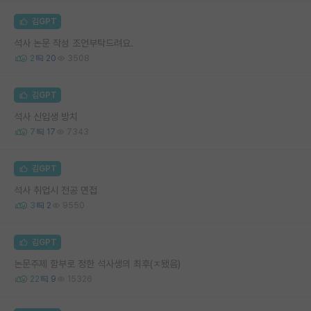
김GPT
석사 논문 작성 조언부탁드려요.
2
20
3508
김GPT
석사 신입생 방치
7
17
7343
김GPT
석사 취업시 전공 면접
3
2
9550
김GPT
논문주제 함부로 정한 석사생의 최후(ㅈ됐음)
22
9
15326