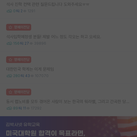
석사 진학 컨택 관련 질문드립니다 도와주세요ㅠㅠ
0
2
1291
명예의전당
석사입학예정생 분들! 제발 어느 정도 각오는 하고 오세요.
156
27
39896
명예의전당
대한민국 학계는 이게 문제임
280
43
107070
명예의전당
동서 랩노비를 모두 겪어온 사람이 보는 한국의 워라밸, 그리고 간곡한 당부의 말씀
89
11
17292