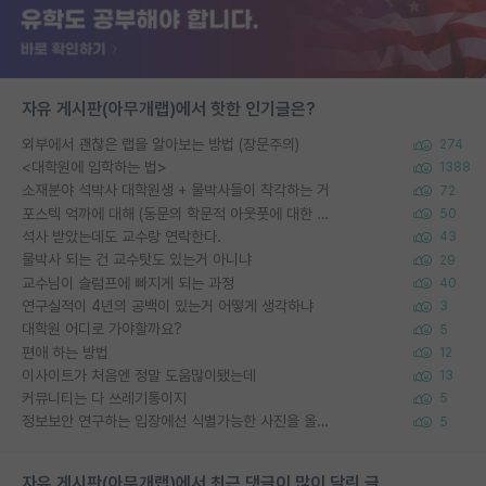
자유 게시판(아무개랩)에서 핫한 인기글은?
외부에서 괜찮은 랩을 알아보는 방법 (장문주의)
274
<대학원에 입학하는 법>
1388
소재분야 석박사 대학원생 + 물박사들이 착각하는 거
72
포스텍 억까에 대해 (동문의 학문적 아웃풋에 대한 반박)
50
석사 받았는데도 교수랑 연락한다.
43
물박사 되는 건 교수탓도 있는거 아니냐
29
교수님이 슬럼프에 빠지게 되는 과정
40
연구실적이 4년의 공백이 있는거 어떻게 생각하냐
3
대학원 어디로 가야할까요?
5
편애 하는 방법
12
이사이트가 처음엔 정말 도움많이됐는데
13
커뮤니티는 다 쓰레기통이지
5
정보보안 연구하는 입장에선 식별가능한 사진을 올리는건 비추이긴함
5
자유 게시판(아무개랩)에서 최근 댓글이 많이 달린 글