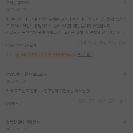
무서운 공자
재팬라운지 🌸
2026.05.09
화이팅입니다. 근데 학부연구생은 교수님 성향따라 딱히 면접이랄게 없을수
도 있어서 이렇게 광범위하게 물어보시면 대답 듣기가 어렵답니다.
참고로 저는 '학부연구생 해보고싶다고? 응 그래' 가 면접의 전부였답니다.
2
2
2
0
0
대댓글 1개
대댓글 쓰기
해당 댓글을 보려면 로그인이 필요합니다.
로그인하기
청승맞은 카를 마르크스
2026.05.09
저희 학교는 학연생 ~~ 연구실의 애완동물 이라는 듯..
0
0
0
0
0
대댓글 쓰기
행복한 한나 아렌트
2026.05.09