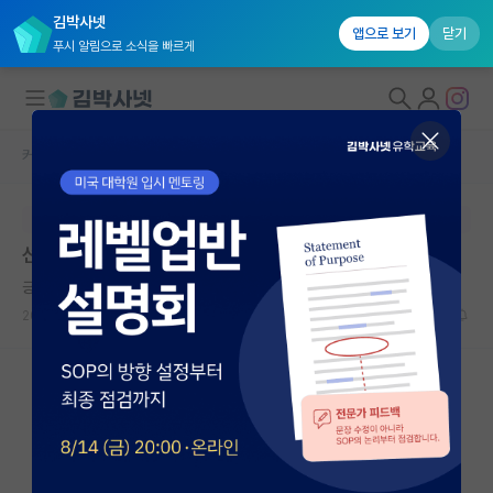
김박사넷
앱으로 보기
닫기
푸시 알림으로 소식을 빠르게
커뮤니티 홈
자유 게시판(아무개랩)
대학원생 모집
본문이 수정되지 않는 박제글입니다.
국내대학원 정보
선배님들의 조언이 필요합니다 부탁드립니다
연구실&오픈랩
긍정적인 호르헤 보르헤스
커뮤니티
2026.05.09
9
1452
커뮤니티 홈
전체글보기
베스트 게시판
IF 명예의전당