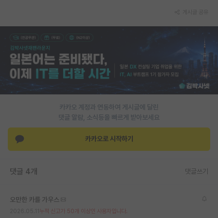
게시글 공유
PI 전용 게시판
인문사회 계열 게시판
특수/전문대학원 게시판
반도체/AI 게시판
장학금/장학생 게시판
카카오 계정과 연동하여 게시글에 달린
학술 정보 게시판
댓글 알람, 소식등을 빠르게 받아보세요
홍보 게시판
카카오로 시작하기
커리어
유학교육
댓글 4개
댓글쓰기
이벤트
오만한 카를 가우스
반도체 아카데미
2026.05.11
누적 신고가 50개 이상인 사용자입니다.