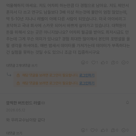
억울해하지 마세요. 저도 어차피 하는만큼 다 경험으로 남아요. 저도 제안서
재팬라운지 🌸
혼자서 다 쓰고 연구도 남들보다 3배 이상 하는것에 불만이 엄청 많았는데,
딱 5-10년 지나니 레벨이 아예 다른 사람이 되었습니다. 미국 아이비리그
포닥하고 국내 회사에 스카웃 되어서 바쁘게 살아가고 있습니다. 대학원이
돈을 위해서 오는 곳은 아니지않나요? 어차피 월급을 받아도 최저시급도 안
주는데 그게 무슨 의미가 있나요? 경험 최대한 많이해서 본인의 포텐셜을 올
릴 생각을 하셔야죠. 매번 밤새서 데이터를 가져가는데 데이터가 부족하다는
건 실험을 못하는 것일 수도 있으니 조금 더 집중하시구요
0
1
0
0
0
대댓글 2개
대댓글 쓰기
해당 댓글을 보려면 로그인이 필요합니다.
로그인하기
해당 댓글을 보려면 로그인이 필요합니다.
로그인하기
깜찍한 버트런드 러셀
2026.05.12
와 우리교수님이랑 같다
1
0
0
0
0
대댓글 쓰기