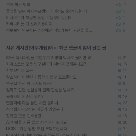
편애 하는 방법
12
졸업을 앞둔 박사수료생인데 아직도 출장다닙니다
3
이사이트가 처음엔 정말 도움많이됐는데
14
커뮤니티는 다 쓰레기통이지
6
정보보안 연구하는 입장에선 식별가능한 사진을 올리는건 비추이긴함
5
자유 게시판(아무개랩)에서 최근 댓글이 많이 달린 글
SSH 박사과정을 그만두고 지방대 박사로 옮기면 교수의 꿈은 끝일까요?
21
카이스트는 모든 연구실마다 서버 제공해주나요?
15
학부신입생 질문
12
알츠하이머 관련 고등학생 탐구 포트폴리오
11
연구실 학생 하나 자퇴했는데
9
입학도 안한 신입생이 원래 관심을 받나요
10
물박사의 기준이 뭐임?
19
랩홈피에 다들 본인 사진 올리냐
23
신생랩가지말라는 이유가 있었구나
15
장학금 모은 랩비통장
16
AI 학회들 거품 슬슬 지적이 나오네요
26
DGIST 가는 방법 추천 부탁드립니다.
7
박사진학하기에 2억은 괜찮은 (?) 정도의 경제력인가요
12