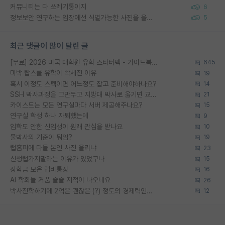
커뮤니티는 다 쓰레기통이지
6
정보보안 연구하는 입장에선 식별가능한 사진을 올리는건 비추이긴함
5
최근 댓글이 많이 달린 글
[무료] 2026 미국 대학원 유학 스타터팩 - 가이드북 & 합격자 컨택메일 템플릿
645
미박 탑스쿨 유학이 빡세진 이유
19
혹시 이정도 스펙이면 어느정도 잡고 준비해야하나요?
14
SSH 박사과정을 그만두고 지방대 박사로 옮기면 교수의 꿈은 끝일까요?
21
카이스트는 모든 연구실마다 서버 제공해주나요?
15
연구실 학생 하나 자퇴했는데
9
입학도 안한 신입생이 원래 관심을 받나요
10
물박사의 기준이 뭐임?
19
랩홈피에 다들 본인 사진 올리냐
23
신생랩가지말라는 이유가 있었구나
15
장학금 모은 랩비통장
16
AI 학회들 거품 슬슬 지적이 나오네요
26
박사진학하기에 2억은 괜찮은 (?) 정도의 경제력인가요
12