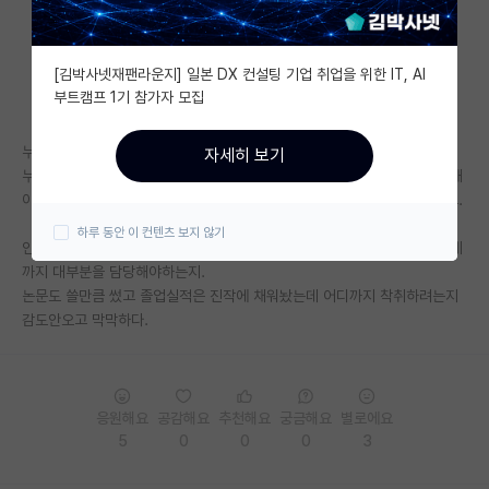
자유 게시판(아무개랩)
[김박사넷재팬라운지] 일본 DX 컨설팅 기업 취업을 위한 IT, AI
미국 유학 게시판
부트캠프 1기 참가자 모집
미국 대학원 합격 후기 게시판
누구는 학위기간동안 본인 연구만 별다른 태클없이 잘 하고 일찍퇴근하고
자세히 보기
대학원생 모집 게시판
누구는 매학기 과제제안서에 과제실무자에 연구는 뒷전으로 밀리고. 졸업해
야하는데 매번 밤새서 들고간 연구결과는 부족하다고 졸업으로 협박당하고.
대학원 합격 후기 게시판
하루 동안 이 컨텐츠 보지 않기
인건비는 남들과 똑같이받는데 내가 뭘그리 잘못해서 맨날 제안서부터 과제
연구실(PI) 홍보 게시판
까지 대부분을 담당해야하는지.
논문도 쓸만큼 썼고 졸업실적은 진작에 채워놨는데 어디까지 착취하려는지
석박사 채용 정보 게시판
감도안오고 막막하다.
임용 정보 게시판
학부 인턴 게시판
응원해요
공감해요
추천해요
궁금해요
별로에요
취업 게시판
5
0
0
0
3
임용 후기 게시판