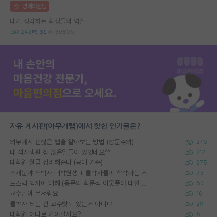
명예의전당
내가 생각하는 학생들의 역할
242
35
36805
자유 게시판(아무개랩)에서 핫한 인기글은?
외부에서 괜찮은 랩을 알아보는 방법 (장문주의)
275
내 석사생활 참 많은일들이 있엇네요^^
212
대학원 월급 정리해준다 (공대 기준)
275
소재분야 석박사 대학원생 + 물박사들이 착각하는 거
73
포스텍 억까에 대해 (동문의 학문적 아웃풋에 대한 반박)
50
교수님이 무서워요
16
물박사 되는 건 교수탓도 있는거 아니냐
29
대학원 어디로 가야할까요?
5