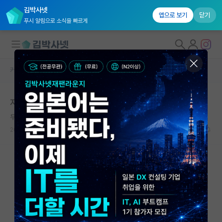
김박사넷
앱으로 보기
닫기
푸시 알림으로 소식을 빠르게
커뮤니티 홈
자유 게시판(아무개랩)
대학원생 모집
지도교수님이 밉네요
국내대학원 정보
무심한 쇠렌 키르케고르
연구실&오픈랩
2026.05.11
4
1565
커뮤니티
커뮤니티 홈
전체글보기
베스트 게시판
IF 명예의전당