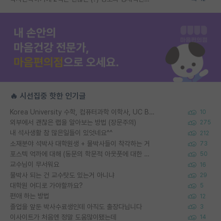
🔥 시선집중 핫한 인기글
Korea University 수학, 컴퓨터과학 이학사, UC Berkeley 산업공학 대학원 공학박사가 되는 것은 쉽지 않겠죠?
10
외부에서 괜찮은 랩을 알아보는 방법 (장문주의)
275
내 석사생활 참 많은일들이 있엇네요^^
212
소재분야 석박사 대학원생 + 물박사들이 착각하는 거
73
포스텍 억까에 대해 (동문의 학문적 아웃풋에 대한 반박)
50
교수님이 무서워요
16
물박사 되는 건 교수탓도 있는거 아니냐
29
대학원 어디로 가야할까요?
5
편애 하는 방법
12
졸업을 앞둔 박사수료생인데 아직도 출장다닙니다
3
이사이트가 처음엔 정말 도움많이됐는데
14