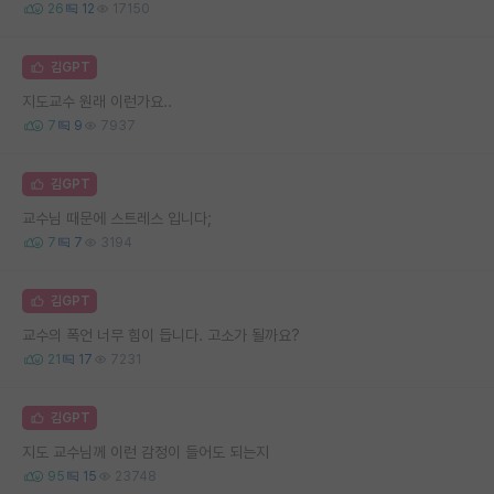
26
12
17150
김GPT
지도교수 원래 이런가요..
7
9
7937
김GPT
교수님 때문에 스트레스 입니다;
7
7
3194
김GPT
교수의 폭언 너무 힘이 듭니다. 고소가 될까요?
21
17
7231
김GPT
지도 교수님께 이런 감정이 들어도 되는지
95
15
23748