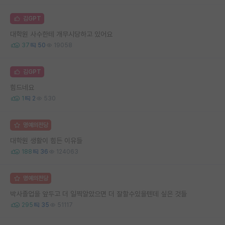
김GPT
대학원 사수한테 개무시당하고 있어요
37
50
19058
김GPT
힘드네요
1
2
530
명예의전당
대학원 생활이 힘든 이유들
188
36
124063
명예의전당
박사졸업을 앞두고 더 일찍알았으면 더 잘할수있을텐데 싶은 것들
295
35
51117