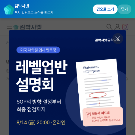
김박사넷
앱으로 보기
닫기
푸시 알림으로 소식을 빠르게
커뮤니티 홈
자유 게시판(아무개랩)
대학원생 모집
박사 가스라이팅
국내대학원 정보
활기찬 버지니아 울프
연구실&오픈랩
2026.06.03
12
4118
커뮤니티
커뮤니티 홈
전체글보기
베스트 게시판
IF 명예의전당