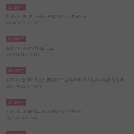
김GPT
박사가 더많이번다는말로 현혹하는거 정말 못된짓
46
31
9563
김GPT
흐음 박사 하지 말란 소리겠죠
3
31
15062
김GPT
제가 박사를 해도 되는게 맞을까요? 물석사에다가 자질이 부족한 것 같아 고민됩니다..
15
25
10848
김GPT
직장 다니다 때려치고 박사 진학은 비추인가요?
3
13
6714
김GPT