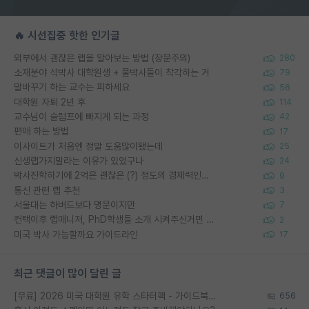
🔥 시선집중 핫한 인기글
외부에서 괜찮은 랩을 알아보는 방법 (장문주의)
280
소재분야 석박사 대학원생 + 물박사들이 착각하는 거
79
말바꾸기 하는 교수는 피하세요
56
대학원 자퇴 2년 후
114
교수님이 슬럼프에 빠지게 되는 과정
42
편애 하는 방법
17
이사이트가 처음엔 정말 도움많이됐는데
25
신생랩가지말라는 이유가 있었구나
24
박사진학하기에 2억은 괜찮은 (?) 정도의 경제력인가요
9
통신 관련 랩 추천
3
서울대는 하버드보다 명문이지만
7
컨택이후 랩매니저, PhD학생들 소개 시켜주신거면 거의 컨펌에 가깝나요?
2
미국 박사 가능할까요 가이드라인
17
최근 댓글이 많이 달린 글
[무료] 2026 미국 대학원 유학 스타터팩 - 가이드북 & 합격자 컨택메일 템플릿
656