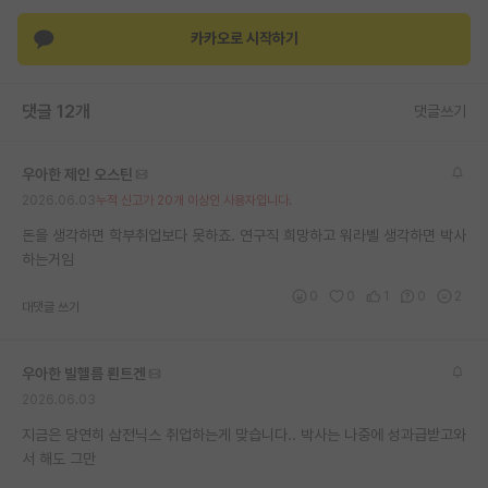
재팬라운지 🌸
카카오로 시작하기
댓글 12개
댓글쓰기
우아한 제인 오스틴
2026.06.03
누적 신고가 20개 이상인 사용자입니다.
돈을 생각하면 학부취업보다 못하죠. 연구직 희망하고 워라벨 생각하면 박사
하는거임
0
0
1
0
2
대댓글 쓰기
우아한 빌헬름 뢴트겐
2026.06.03
지금은 당연히 삼전닉스 취업하는게 맞습니다.. 박사는 나중에 성과급받고와
서 해도 그만