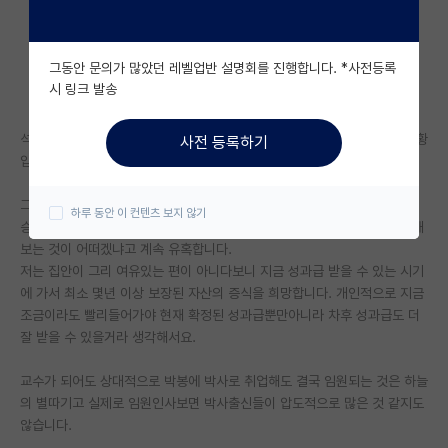
자유 게시판(아무개랩)
그동안 문의가 많았던 레벨업반 설명회를 진행합니다. *사전등록
미국 유학 게시판
시 링크 발송
미국 대학원 합격 후기 게시판
석사로 재학중이며 곧 졸업하여 성과급 잘나오는 회사로 입사가 가능한 상황
사전 등록하기
대학원생 모집 게시판
입니다.
대학원 합격 후기 게시판
그런데 교수님부터 주변 박사과정분들이 박사의 장점, 입사시의 대우/추후
하루 동안 이 컨텐츠 보지 않기
승진시 유리함, 임용 등 박사과정이 길게 보면좋다라는 식으로 학위를 더 해
연구실(PI) 홍보 게시판
보는 것이 어떠겠냐고 계속 유혹합니다.
저는 집안이 그리 여유있는 편이 아니다보니 지금 성과급 받을 수 있는 시기
석박사 채용 정보 게시판
에 가서 최소 몇년 이상 보장된 자산의 증식을 희망합니다. 개인적으로 지금
조금이라도 빨리들어가야 현재 확정된 성과급뿐만아니라 차후 성과급도 더
임용 정보 게시판
잘 받을 수 있을거라 생각해서요.
학부 인턴 게시판
교수가 되어도 상대적으로 박봉에 박사로 취업해도 결국 임원되는 것은 하늘
취업 게시판
의 별따기고 실제로 임원인사보면 박사출신들이 압도적으로 많은 것 같지도
않습니다.
임용 후기 게시판