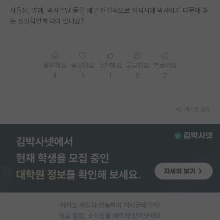
자율성, 명예, 박사수당 등을 빼고 현실적으로 취직시에 박사이기 때문에 받
PI 전용 게시판
는 실질적인 혜택이 있나요?
인문사회 계열 게시판
특수/전문대학원 게시판
응원해요
공감해요
추천해요
궁금해요
별로에요
반도체/AI 게시판
4
1
1
0
2
장학금/장학생 게시판
게시글 공유
학술 정보 게시판
홍보 게시판
커리어
유학교육
이벤트
카카오 계정과 연동하여 게시글에 달린
반도체 아카데미
댓글 알람, 소식등을 빠르게 받아보세요