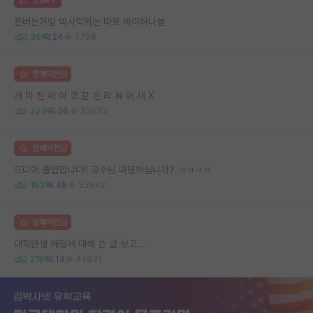
돈버는거랑 박사학위는 따로 봐야하나봄
39
24
7798
명예의전당
개 미 친 싸 이 코 같 은 리 뷰 어 새 X
203
36
33633
명예의전당
드디어 졸업합니다!! 교수님 마땅하십니까? ㅋㅋㅋㅋ
163
48
33942
명예의전당
대학원생 예절에 대해 쓴 글 보고...
219
13
44831