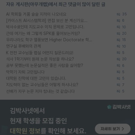
자유 게시판(아무개랩)에서 최근 댓글이 많이 달린 글
AI 학회들 거품 슬슬 지적이 나오네요
35
[카이스트 AI시스템학과] 면접 보신 분 계신가요...
6
박사수료인데 지도교수 이직 문제로 고민입니다.
10
근데 여기는 왜 그렇게 SPK를 물어보는거임?
20
우리나라도 학구 열풍보면 Higher Doctorate 학위가 필요하다고 봅니다.
15
연구실 후배와의 관계
10
K 전전 교수님들 랩실 어떤지 질문드려요!
5
석사 1학기부터 원래 논문 작성을 하나요?
20
공부 못했는데 논문실적은 좋은 사람을 싫어함?
6
막학기 자퇴 고민됩니다
5
대학원 진학에 대한 고민이 있습니다.
5
지도력이 없는 교수님들은 어떻게 하시나요?
7
선배가 자꾸 논문 저자 탐내는 것 같습니다
5