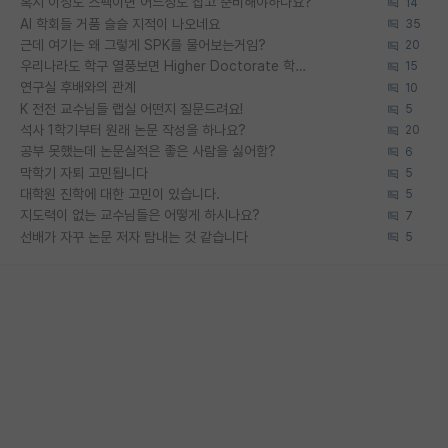
혹시 이정도 스펙이면 어느정도 잡고 준비해야하나요?
14
AI 학회들 거품 슬슬 지적이 나오네요
35
근데 여기는 왜 그렇게 SPK를 물어보는거임?
20
우리나라도 학구 열풍보면 Higher Doctorate 학위가 필요하다고 봅니다.
15
연구실 후배와의 관계
10
K 전전 교수님들 랩실 어떤지 질문드려요!
5
석사 1학기부터 원래 논문 작성을 하나요?
20
공부 못했는데 논문실적은 좋은 사람을 싫어함?
6
막학기 자퇴 고민됩니다
5
대학원 진학에 대한 고민이 있습니다.
5
지도력이 없는 교수님들은 어떻게 하시나요?
7
선배가 자꾸 논문 저자 탐내는 것 같습니다
5