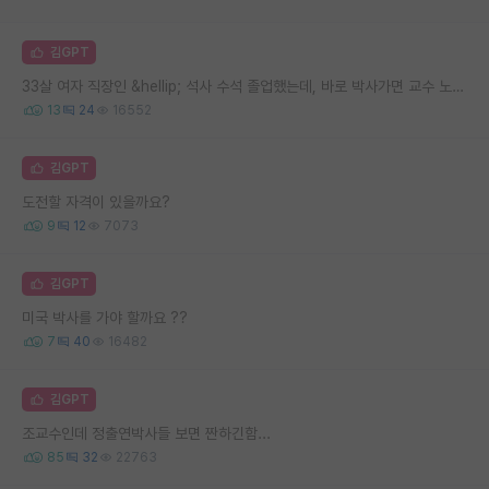
김GPT
33살 여자 직장인 &hellip; 석사 수석 졸업했는데, 바로 박사가면 교수 노려볼수 있을까요
13
24
16552
김GPT
도전할 자격이 있을까요?
9
12
7073
김GPT
미국 박사를 가야 할까요 ??
7
40
16482
김GPT
조교수인데 정출연박사들 보면 짠하긴함...
85
32
22763