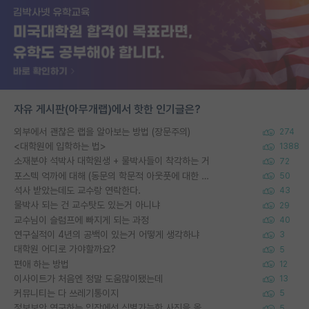
자유 게시판(아무개랩)에서 핫한 인기글은?
외부에서 괜찮은 랩을 알아보는 방법 (장문주의)
274
<대학원에 입학하는 법>
1388
소재분야 석박사 대학원생 + 물박사들이 착각하는 거
72
포스텍 억까에 대해 (동문의 학문적 아웃풋에 대한 반박)
50
석사 받았는데도 교수랑 연락한다.
43
물박사 되는 건 교수탓도 있는거 아니냐
29
교수님이 슬럼프에 빠지게 되는 과정
40
연구실적이 4년의 공백이 있는거 어떻게 생각하냐
3
대학원 어디로 가야할까요?
5
편애 하는 방법
12
이사이트가 처음엔 정말 도움많이됐는데
13
커뮤니티는 다 쓰레기통이지
5
정보보안 연구하는 입장에선 식별가능한 사진을 올리는건 비추이긴함
5