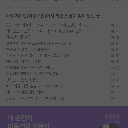
자유 게시판(아무개랩)에서 최근 댓글이 많이 달린 글
SSH 박사과정을 그만두고 지방대 박사로 옮기면 교수의 꿈은 끝일까요?
21
카이스트는 모든 연구실마다 서버 제공해주나요?
15
학부신입생 질문
12
알츠하이머 관련 고등학생 탐구 포트폴리오
9
연구실 학생 하나 자퇴했는데
8
입학도 안한 신입생이 원래 관심을 받나요
10
물박사의 기준이 뭐임?
16
랩홈피에 다들 본인 사진 올리냐
22
신생랩가지말라는 이유가 있었구나
11
장학금 모은 랩비통장
10
AI 학회들 거품 슬슬 지적이 나오네요
14
카이스트 서류 전형 배수
7
DGIST 가는 방법 추천 부탁드립니다.
7