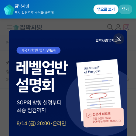
김박사넷
앱으로 보기
닫기
푸시 알림으로 소식을 빠르게
커뮤니티 홈
자유 게시판(아무개랩)
대학원생 모집
카이스트 박사 졸업 후 기업체취직
국내대학원 정보
침착한 백석
연구실&오픈랩
2026.06.06
5
780
커뮤니티
커뮤니티 홈
전체글보기
베스트 게시판
IF 명예의전당