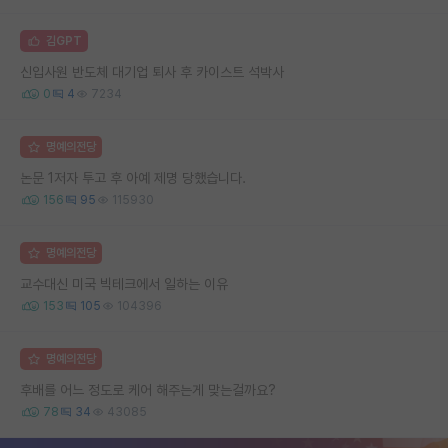
김GPT
신입사원 반도체 대기업 퇴사 후 카이스트 석박사
0
4
7234
명예의전당
논문 1저자 투고 후 아예 제명 당했습니다.
156
95
115930
명예의전당
교수대신 미국 빅테크에서 일하는 이유
153
105
104396
명예의전당
후배를 어느 정도로 케어 해주는게 맞는걸까요?
78
34
43085