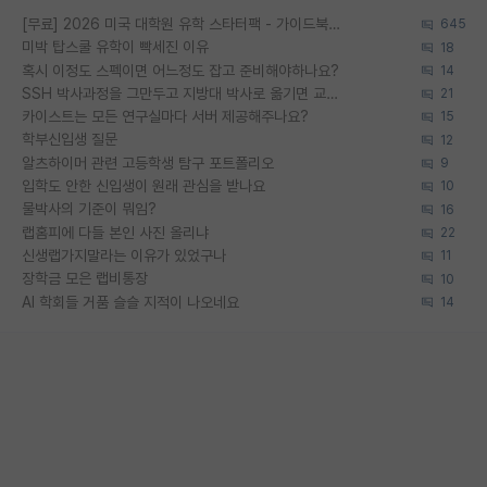
[무료] 2026 미국 대학원 유학 스타터팩 - 가이드북 & 합격자 컨택메일 템플릿
645
미박 탑스쿨 유학이 빡세진 이유
18
혹시 이정도 스펙이면 어느정도 잡고 준비해야하나요?
14
SSH 박사과정을 그만두고 지방대 박사로 옮기면 교수의 꿈은 끝일까요?
21
카이스트는 모든 연구실마다 서버 제공해주나요?
15
학부신입생 질문
12
알츠하이머 관련 고등학생 탐구 포트폴리오
9
입학도 안한 신입생이 원래 관심을 받나요
10
물박사의 기준이 뭐임?
16
랩홈피에 다들 본인 사진 올리냐
22
신생랩가지말라는 이유가 있었구나
11
장학금 모은 랩비통장
10
AI 학회들 거품 슬슬 지적이 나오네요
14