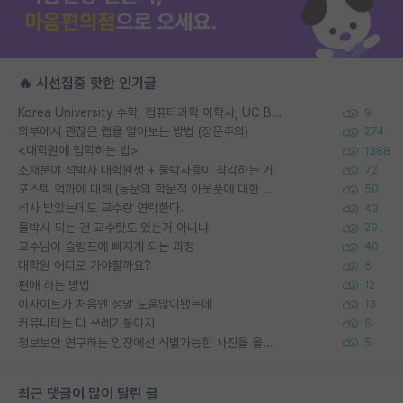
🔥 시선집중 핫한 인기글
Korea University 수학, 컴퓨터과학 이학사, UC Berkeley 산업공학 대학원 공학박사가 되는 것은 쉽지 않겠죠?
9
외부에서 괜찮은 랩을 알아보는 방법 (장문주의)
274
<대학원에 입학하는 법>
1388
소재분야 석박사 대학원생 + 물박사들이 착각하는 거
72
포스텍 억까에 대해 (동문의 학문적 아웃풋에 대한 반박)
50
석사 받았는데도 교수랑 연락한다.
43
물박사 되는 건 교수탓도 있는거 아니냐
29
교수님이 슬럼프에 빠지게 되는 과정
40
대학원 어디로 가야할까요?
5
편애 하는 방법
12
이사이트가 처음엔 정말 도움많이됐는데
13
커뮤니티는 다 쓰레기통이지
5
정보보안 연구하는 입장에선 식별가능한 사진을 올리는건 비추이긴함
5
최근 댓글이 많이 달린 글