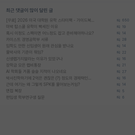
최근 댓글이 많이 달린 글
[무료] 2026 미국 대학원 유학 스타터팩 - 가이드북 & 합격자 컨택메일 템플릿
650
미박 탑스쿨 유학이 빡세진 이유
19
혹시 이정도 스펙이면 어느정도 잡고 준비해야하나요?
14
카이스트 경영공학부 서류
28
입학도 안한 신입생이 원래 관심을 받나요
14
물박사의 기준이 뭐임?
22
신생랩가지말라는 이유가 있었구나
16
장학금 모은 랩비통장
21
AI 학회들 거품 슬슬 지적이 나오네요
27
박사진학하기에 2억은 괜찮은 (?) 정도의 경제력인가요
16
근데 여기는 왜 그렇게 SPK를 물어보는거임?
14
면접 복장
5
편입생 학부연구생 질문
6