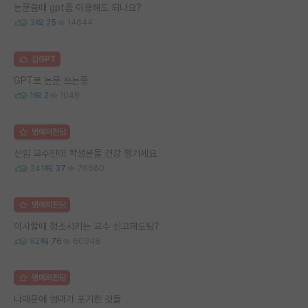
논문쓸때 gpt좀 이용해도 되나요?
3
25
14644
김GPT
GPT로 논문 쓰는중
1
2
1046
명예의전당
신임 교수인데 학생분들 건강 챙기세요
341
37
76560
명예의전당
이사할때 청소시키는 교수 신고해도됨?
92
76
60948
명예의전당
나때문에 엄마가 포기한 것들