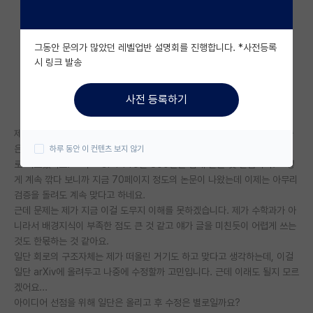
자유 게시판(아무개랩)
그동안 문의가 많았던 레벨업반 설명회를 진행합니다. *사전등록
미국 유학 게시판
시 링크 발송
미국 대학원 합격 후기 게시판
사전 등록하기
대학원생 모집 게시판
제가 어느날 떠올린 회로의 구조같은게 있습니다. 이 구조자체는 확실히 좋
대학원 합격 후기 게시판
은 것 같은데, "어떤 성질을 만족하면 좋겠다" 해서 그걸 증명을 GPT Pro
하루 동안 이 컨텐츠 보지 않기
로 시도했어요. 그리고 GPT Pro를 800번은 넘게 돌린 것 같습니다. 그렇
연구실(PI) 홍보 게시판
게 계속 깎다 보니까 지금 70페이지 정도의 논문이 나왔는데 이제는 아무리
석박사 채용 정보 게시판
검증을 돌려도 계속 맞다고 하네요.
근데 문제는 제가 지금 이걸 도무지 이해를 못하겠습니다. 제가 수학과가 아
임용 정보 게시판
니라서 배경지식이 부족한 점도 큰 것 같고 얘가 글을 미친듯이 어렵게 쓰는
것도 한몫하는 것 같아요.
학부 인턴 게시판
일단 회로의 구조자체는 제가 떠올린 거기도 하고 맞다고 생각하는데, 이걸
일단 arXiv에 올려두고 나중에 수정할까 고민입니다. 근데 이래도 될지 모르
취업 게시판
겠어요...
아이디어 선점을 위해 일단은 올리고 후 수정은 별로일까요?
임용 후기 게시판