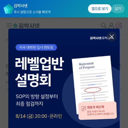
김박사넷
앱으로 보기
닫기
푸시 알림으로 소식을 빠르게
커뮤니티 홈
자유 게시판(아무개랩)
대학원생 모집
본문이 수정되지 않는 박제글입니다.
국내대학원 정보
GPT가 제가 원하는 걸 증명 해줬는데 한달넘게 해석을 못
연구실&오픈랩
하고 있습니다
커뮤니티
낙천적인 프리모 레비
2026.06.07
9
2735
커뮤니티 홈
전체글보기
베스트 게시판
IF 명예의전당