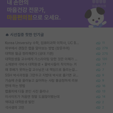
🔥 시선집중 핫한 인기글
Korea University 수학, 컴퓨터과학 이학사, UC Berkeley 산업공학 대학원 공학박사가 되는 것은 쉽지 않겠죠?
11
외부에서 괜찮은 랩을 알아보는 방법 (장문주의)
276
대학원 월급 정리해준다 (공대 기준)
275
대학원생들 교수에게 가스라이팅 당한 것은 이해가 갑니다. 안타깝네요.
120
소재분야 석박사 대학원생 + 물박사들이 착각하는 거
77
왜 후배가 못하는걸 교수님은 내 책임으로 돌리는걸까요?
7
SSH 박사과정을 그만두고 지방대 박사로 옮기면 교수의 꿈은 끝일까요?
9
가슴에 손을 올려놓고 싫어하는 사람 불공정하게 리뷰
9
편애 하는 방법
16
랩홈피에 다들 본인 사진 올리냐
13
이사이트가 처음엔 정말 도움많이됐는데
14
역대급 대학원생 빌런
2
석사생의 고민
2