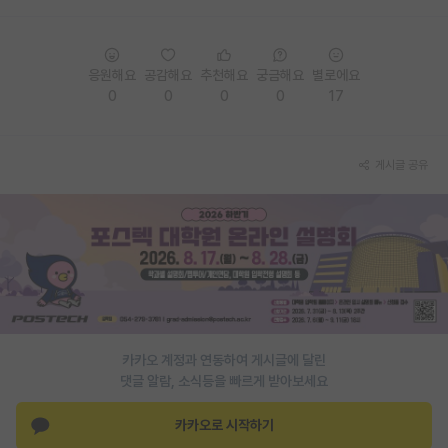
PI 전용 게시판
인문사회 계열 게시판
응원해요
공감해요
추천해요
궁금해요
별로에요
0
0
0
0
17
특수/전문대학원 게시판
반도체/AI 게시판
게시글 공유
장학금/장학생 게시판
학술 정보 게시판
홍보 게시판
커리어
유학교육
카카오 계정과 연동하여 게시글에 달린
댓글 알람, 소식등을 빠르게 받아보세요
이벤트
카카오로 시작하기
반도체 아카데미