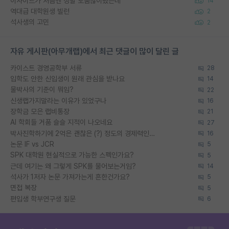
이사이트가 처음엔 정말 도움많이됐는데
14
역대급 대학원생 빌런
2
석사생의 고민
2
자유 게시판(아무개랩)에서 최근 댓글이 많이 달린 글
카이스트 경영공학부 서류
28
입학도 안한 신입생이 원래 관심을 받나요
14
물박사의 기준이 뭐임?
22
신생랩가지말라는 이유가 있었구나
16
장학금 모은 랩비통장
21
AI 학회들 거품 슬슬 지적이 나오네요
27
박사진학하기에 2억은 괜찮은 (?) 정도의 경제력인가요
16
논문 IF vs JCR
5
SPK 대학원 현실적으로 가능한 스펙인가요?
5
근데 여기는 왜 그렇게 SPK를 물어보는거임?
14
석사가 1저자 논문 가져가는게 흔한건가요?
5
면접 복장
5
편입생 학부연구생 질문
6