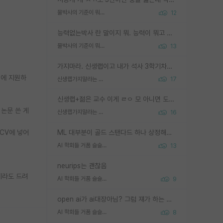
물박사의 기준이 뭐임?
12
능력없는박사 란 말이지 뭐. 능력이 뭐고 능력이 있다는게 뭔지는 사람마다 기준이 다르니까 얘기해봐야 서로 자기 기준만 얘기해서 논쟁이 끝이 안나고. 주위에서 능력있고 야심있는 신입생이 교수가 유의미한 피드백을 아예 안주면서 제대로된 과제에 참여해볼 기회도 제공하지 않고 잡일 뺑뺑이만 돌려서 맨날 단순작업만 하면서 밤새다가 눈빛이 점점 죽어가는걸 본 사람은 물박사는 교수탓이라고 하고, 교수는 이것저것 알려도 주고 기회도 주고 사수 동기 붙여주면서 어떻게든 끌고가려고 하는데 본인이 매일 뺀질거리면서 출근 하는둥마는둥 하다가 기껏 와서도 폰이나 쳐다보다가 실험 망치고 저녁약속있어서 먼저 가볼게요~ 하는걸 본 사람은 물박사는 본인탓이라고 함.
물박사의 기준이 뭐임?
13
가지마라. 신생랩이고 내가 석사 3학기차인데 최고참인데 나도 아무것도 모르는데 교수가 후배들 왜 논문 교육 안시키냐. 논문 왜 안 써오냐 닦달한다
원에 지원하
신생랩가지말라는 이유가 있었구나
17
신생랩+젊은 교수 이게 ㄹㅇ 모 아니면 도인듯.
논문 쓴 게
신생랩가지말라는 이유가 있었구나
16
CV에 넣어
ML 대부분이 골드 스탠다드 하나 상정해놓고 (벤치마크 데이터셋이 여러 개면 여러 개 상정) 그거 얼마나 잘 맞추나 싸움임 가끔 번뜩이는 설계 철학을 보여주는 논문들도 있지만 대부분 그거 성적 얼마나 더 올리느라에 혈안이 되어 있는 측면이 잇음
AI 학회들 거품 슬슬 지적이 나오네요
13
neurips는 괜찮음
기라도 드려
AI 학회들 거품 슬슬 지적이 나오네요
9
open ai가 ai대장아님? 그럼 쟤가 하는 말이 다 맞겠네
AI 학회들 거품 슬슬 지적이 나오네요
8