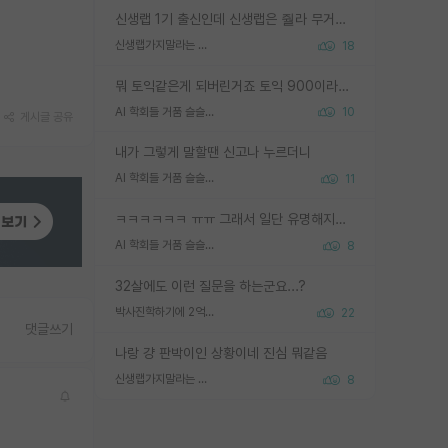
신생랩 1기 출신인데 신생랩은 줠라 무거운 바벨 같은거임. 들면 대박인데 못들면 깔려 죽음. 아무도 알려주지 않는 환경에서 자생해야하지만, 일단 살아남았다면 그 어떤 사람보다 악착같고 생존력 높은 사람으로 거듭날 수 있음
신생랩가지말라는 이유가 있었구나
18
뭐 토익같은게 되버린거죠 토익 900이라고 영어잘하는건 아닙니다만 잘하는사람은 다 900을 넘는 그런
AI 학회들 거품 슬슬 지적이 나오네요
10
게시글 공유
내가 그렇게 말할땐 신고나 누르더니
AI 학회들 거품 슬슬 지적이 나오네요
11
ㅋㅋㅋㅋㅋㅋ ㅠㅠ 그래서 일단 유명해지는게 중요한거같습니다
AI 학회들 거품 슬슬 지적이 나오네요
8
32살에도 이런 질문을 하는군요...?
박사진학하기에 2억은 괜찮은 (?) 정도의 경제력인가요
22
댓글쓰기
나랑 걍 판박이인 상황이네 진심 뭐같음
신생랩가지말라는 이유가 있었구나
8