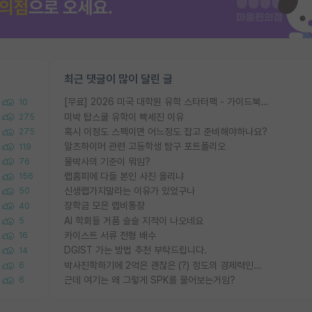
최근 댓글이 많이 달린 글
[무료] 2026 미국 대학원 유학 스타터팩 - 가이드북 & 합격자 컨택메일 템플릿
10
미박 탑스쿨 유학이 빡세진 이유
275
혹시 이정도 스펙이면 어느정도 잡고 준비해야하나요?
275
알츠하이머 관련 고등학생 탐구 포트폴리오
119
물박사의 기준이 뭐임?
76
랩홈피에 다들 본인 사진 올리냐
156
신생랩가지말라는 이유가 있었구나
50
장학금 모은 랩비통장
40
AI 학회들 거품 슬슬 지적이 나오네요
5
카이스트 서류 전형 배수
16
DGIST 가는 방법 추천 부탁드립니다.
14
박사진학하기에 2억은 괜찮은 (?) 정도의 경제력인가요
6
근데 여기는 왜 그렇게 SPK를 물어보는거임?
6