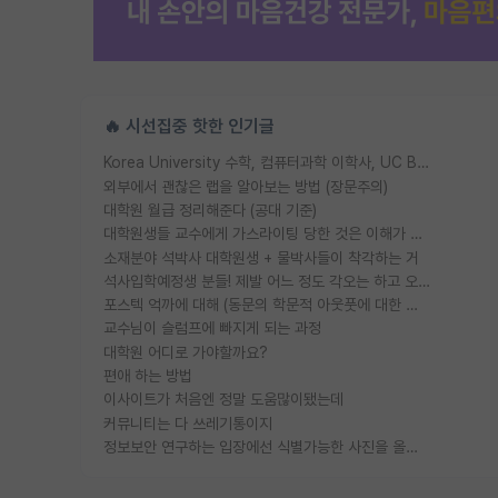
🔥 시선집중 핫한 인기글
Korea University 수학, 컴퓨터과학 이학사, UC Berkeley 산업공학 대학원 공학박사가 되는 것은 쉽지 않겠죠?
외부에서 괜찮은 랩을 알아보는 방법 (장문주의)
대학원 월급 정리해준다 (공대 기준)
대학원생들 교수에게 가스라이팅 당한 것은 이해가 갑니다. 안타깝네요.
소재분야 석박사 대학원생 + 물박사들이 착각하는 거
석사입학예정생 분들! 제발 어느 정도 각오는 하고 오세요.
포스텍 억까에 대해 (동문의 학문적 아웃풋에 대한 반박)
교수님이 슬럼프에 빠지게 되는 과정
대학원 어디로 가야할까요?
편애 하는 방법
이사이트가 처음엔 정말 도움많이됐는데
커뮤니티는 다 쓰레기통이지
정보보안 연구하는 입장에선 식별가능한 사진을 올리는건 비추이긴함