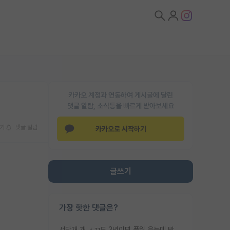
카카오 계정과 연동하여 게시글에 달린
댓글 알람, 소식등을 빠르게 받아보세요
기
댓글 알람
카카오로 시작하기
글쓰기
가장 핫한 댓글은?
서당개 개 ㅅㄲ도 3년이면 풍월 읊는데 박사 5년 이상 대리고 있으면서 물된건 교수 탓 맞는ㄱ게 거기가 서당이 아니란 소리임