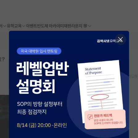
어
유학교육
이벤트
반도체 아카데미
재팬라운지 🌸
요?
스크랩
신고하