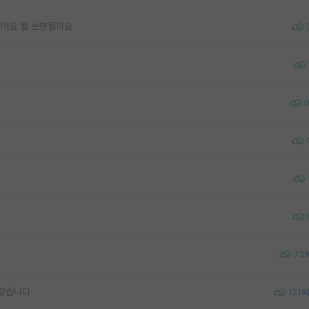
어요 뭘 쓰면될까요
72
 같습니다
131