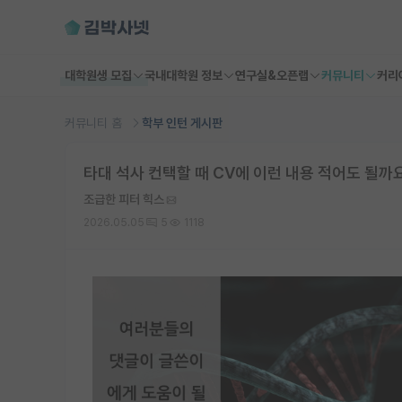
대학원생 모집
국내대학원 정보
연구실&오픈랩
커뮤니티
커리
커뮤니티 홈
학부 인턴 게시판
타대 석사 컨택할 때 CV에 이런 내용 적어도 될까
조급한 피터 힉스
2026.05.05
5
1118