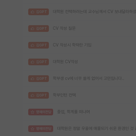
대학원 컨택하려는데 교수님께서 CV 보내달라하셨
김GPT
CV 작성 질문
김GPT
CV 작성시 학력란 기입
김GPT
대학원 CV작성
김GPT
학부생 cv에 너무 쓸게 없어서 고민입니다..
김GPT
학부인턴 컨택
김GPT
졸업, 학계를 떠나며
명예의전당
대학원은 정말 우울에 매몰되기 쉬운 환경인 것
명예의전당