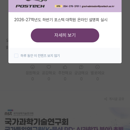
자유 게시판(아무개랩)
2026-27학년도 하반기 포스텍 대학원 온라인 설명회 실시
미국 유학 게시판
미국 대학원 합격 후기 게시판
자세히 보기
오하이오 주립대 공대 undergrad 1학년으로 가게되었는데, undergrad,
대학원생 모집 게시판
grad 수준이 어느 정도 되나요?
하루 동안 이 컨텐츠 보지 않기
대학원 합격 후기 게시판
연구실(PI) 홍보 게시판
응원해요
공감해요
추천해요
궁금해요
별로에요
0
0
0
0
0
석박사 채용 정보 게시판
임용 정보 게시판
게시글 공유
학부 인턴 게시판
취업 게시판
임용 후기 게시판