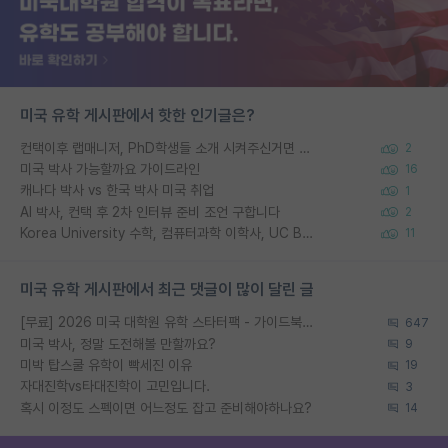
미국 유학 게시판에서 핫한 인기글은?
컨택이후 랩매니저, PhD학생들 소개 시켜주신거면 거의 컨펌에 가깝나요?
2
미국 박사 가능할까요 가이드라인
16
캐나다 박사 vs 한국 박사 미국 취업
1
AI 박사, 컨택 후 2차 인터뷰 준비 조언 구합니다
2
Korea University 수학, 컴퓨터과학 이학사, UC Berkeley 산업공학 대학원 공학박사가 되는 것은 쉽지 않겠죠?
11
미국 유학 게시판에서 최근 댓글이 많이 달린 글
[무료] 2026 미국 대학원 유학 스타터팩 - 가이드북 & 합격자 컨택메일 템플릿
647
미국 박사, 정말 도전해볼 만할까요?
9
미박 탑스쿨 유학이 빡세진 이유
19
자대진학vs타대진학이 고민입니다.
3
혹시 이정도 스펙이면 어느정도 잡고 준비해야하나요?
14