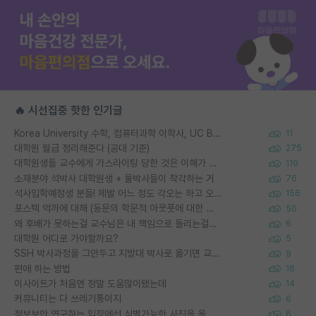
🔥 시선집중 핫한 인기글
Korea University 수학, 컴퓨터과학 이학사, UC Berkeley 산업공학 대학원 공학박사가 되는 것은 쉽지 않겠죠?
11
대학원 월급 정리해준다 (공대 기준)
275
대학원생들 교수에게 가스라이팅 당한 것은 이해가 갑니다. 안타깝네요.
119
소재분야 석박사 대학원생 + 물박사들이 착각하는 거
76
석사입학예정생 분들! 제발 어느 정도 각오는 하고 오세요.
156
포스텍 억까에 대해 (동문의 학문적 아웃풋에 대한 반박)
50
왜 후배가 못하는걸 교수님은 내 책임으로 돌리는걸까요?
6
대학원 어디로 가야할까요?
5
SSH 박사과정을 그만두고 지방대 박사로 옮기면 교수의 꿈은 끝일까요?
9
편애 하는 방법
16
이사이트가 처음엔 정말 도움많이됐는데
14
커뮤니티는 다 쓰레기통이지
6
정보보안 연구하는 입장에선 식별가능한 사진을 올리는건 비추이긴함
6