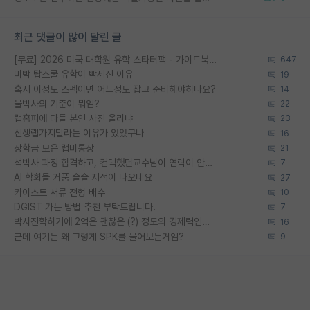
최근 댓글이 많이 달린 글
[무료] 2026 미국 대학원 유학 스타터팩 - 가이드북 & 합격자 컨택메일 템플릿
647
미박 탑스쿨 유학이 빡세진 이유
19
혹시 이정도 스펙이면 어느정도 잡고 준비해야하나요?
14
물박사의 기준이 뭐임?
22
랩홈피에 다들 본인 사진 올리냐
23
신생랩가지말라는 이유가 있었구나
16
장학금 모은 랩비통장
21
석박사 과정 합격하고, 컨택했던교수님이 연락이 안됩니다...
7
AI 학회들 거품 슬슬 지적이 나오네요
27
카이스트 서류 전형 배수
10
DGIST 가는 방법 추천 부탁드립니다.
7
박사진학하기에 2억은 괜찮은 (?) 정도의 경제력인가요
16
근데 여기는 왜 그렇게 SPK를 물어보는거임?
9