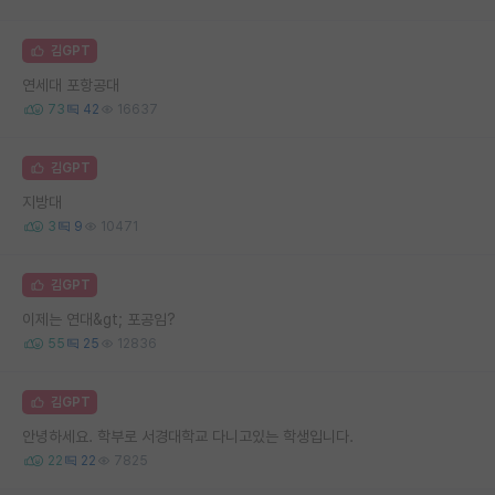
김GPT
연세대 포항공대
73
42
16637
김GPT
지방대
3
9
10471
김GPT
이제는 연대&gt; 포공임?
55
25
12836
김GPT
안녕하세요. 학부로 서경대학교 다니고있는 학생입니다.
22
22
7825