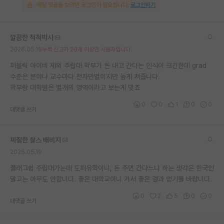
해당 댓글을 보려면 로그인이 필요합니다.
로그인하기
재팬라운지 🌸
깔끔한 척척박사
2026.05.19
누적 신고가 20개 이상인 사용자입니다.
퍼블릭 아이비 제외 주립대 학부가 돈 내고 간다는 인식이 크긴한데 grad
수준은 분야나 교수마다 천차만별이지만 높게 쳐줍니다.
학부랑 대학원은 별개의 영역이라고 보는게 맞죠
0
0
1
0
0
대댓글 쓰기
찌질한 찰스 배비지
2026.05.19
플래그쉽 주립대가는데 도피유학이니, 돈 주면 간다느니 하는 생각은 한국인
말고는 아무도 안합니다. 좋은 대학교이니 가서 좋은 결과 얻기를 바랍니다.
0
2
5
0
0
대댓글 쓰기