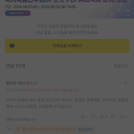
PI 전용 게시판
인문사회 계열 게시판
카카오 계정과 연동하여 게시글에 달린
댓글 알람, 소식등을 빠르게 받아보세요
특수/전문대학원 게시판
반도체/AI 게시판
카카오로 시작하기
장학금/장학생 게시판
댓글 10개
댓글쓰기
학술 정보 게시판
홍보 게시판
울적한 피터 힉스
2026.05.18
누적 신고가 20개 이상인 사용자입니다.
커리어
오하이오에서 사는 토종 미국인이 아니라, 한국인 유학생이 오하이오 주립대
유학교육
학부 가는건 100% 도피유학 인식입니다.
이벤트
1
0
4
1
4
대댓글 2개
대댓글 쓰기
반도체 아카데미
해당 댓글을 보려면 로그인이 필요합니다.
로그인하기