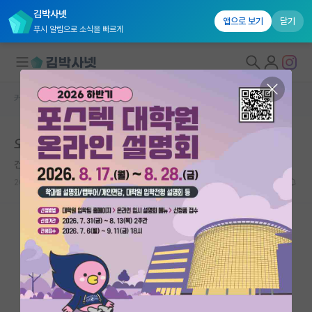
김박사넷
앱으로 보기
닫기
푸시 알림으로 소식을 빠르게
커뮤니티 홈
미국 유학 게시판
대학원생 모집
오하이오 주립대 질문
국내대학원 정보
건강한 임마누엘 칸트
연구실&오픈랩
2026.05.18
10
2469
커뮤니티
커뮤니티 홈
전체글보기
베스트 게시판
IF 명예의전당