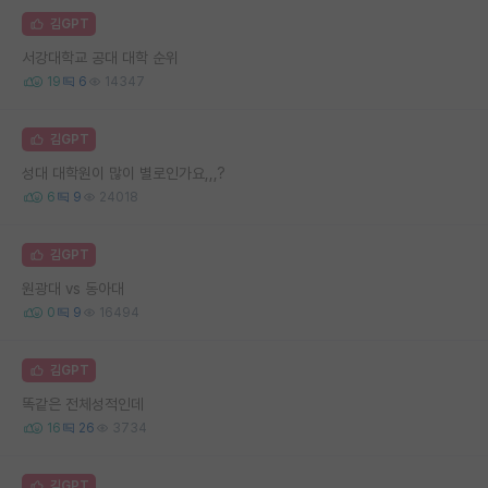
김GPT
서강대학교 공대 대학 순위
19
6
14347
김GPT
성대 대학원이 많이 별로인가요,,,?
6
9
24018
김GPT
원광대 vs 동아대
0
9
16494
김GPT
똑같은 전체성적인데
16
26
3734
김GPT