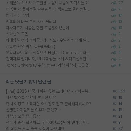
소재분야 석박사 대학원생 + 물박사들이 착각하는 거
77
왜 후배가 못하는걸 교수님은 내 책임으로 돌리는걸까요?
7
편애 하는 방법
17
랩홈피에 다들 본인 사진 올리냐
13
이사이트가 처음엔 정말 도움많이됐는데
16
석사생의 고민
2
타대학원 컨텍 준비중인데, 지도교수님께는 언제 말씀드려야 할까요?
2
정출연 학연 박사 질문(DGIST)
2
우리나라도 학구 열풍보면 Higher Doctorate 학위가 필요하다고 봅니다.
4
컨택이후 랩매니저, PhD학생들 소개 시켜주신거면 거의 컨펌에 가깝나요?
2
Korea University 수학, 컴퓨터과학 이학사, UC Berkeley 산업공학 대학원 공학박사가 되는 것은 쉽지 않겠죠?
11
최근 댓글이 많이 달린 글
[무료] 2026 미국 대학원 유학 스타터팩 - 가이드북 & 합격자 컨택메일 템플릿
652
미박 탑스쿨 유학이 빡세진 이유
19
혹시 이정도 스펙이면 어느정도 잡고 준비해야하나요?
14
신생랩가지말라는 이유가 있었구나
18
장학금 모은 랩비통장
21
석박사 과정 합격하고, 컨택했던교수님이 연락이 안됩니다...
8
AI 학회들 거품 슬슬 지적이 나오네요
32