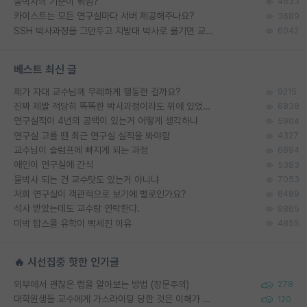
물박사의 기준이 뭐임?
4633
카이스트는 모든 연구실마다 서버 제공해주나요?
3689
SSH 박사과정을 그만두고 지방대 박사로 옮기면 교수의 꿈은 끝일까요?
6042
베스트 최신 글
제가 자대 교수님께 무례하게 행동한 걸까요?
9215
진짜 제발 적당히 똑똑한 박사과정이라도 위에 있었으면..
6838
연구실적이 4년의 공백이 있는거 어떻게 생각하냐
5904
연구실 고를 땐 최근 연구실 실적을 봐야함
4327
교수님이 슬럼프에 빠지게 되는 과정
6894
애인이 연구실에 간식
5383
물박사 되는 건 교수탓도 있는거 아니냐
7053
저희 연구실이 객관적으로 보기에 별로인가요?
6489
석사 받았는데도 교수랑 연락한다.
9865
미박 탑스쿨 유학이 빡세진 이유
4855
🔥 시선집중 핫한 인기글
외부에서 괜찮은 랩을 알아보는 방법 (장문주의)
278
대학원생들 교수에게 가스라이팅 당한 것은 이해가 갑니다. 안타깝네요.
120