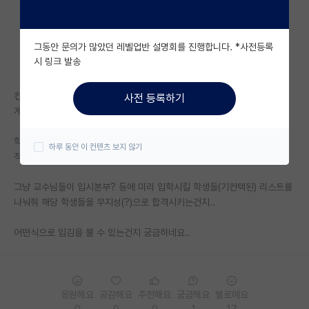
자유 게시판(아무개랩)
그동안 문의가 많았던 레벨업반 설명회를 진행합니다. *사전등록
미국 유학 게시판
시 링크 발송
미국 대학원 합격 후기 게시판
컨택이 입시의 9할 이상을 좌우하는 몇몇 학교들에 대해, 구조적으로 어떻
사전 등록하기
대학원생 모집 게시판
게 이런 방식이 가능한건가요?
대학원 합격 후기 게시판
학교/학과 차원에서의 서류와 면접 평가가 분명히 존재하는데.. (물론 형식
하루 동안 이 컨텐츠 보지 않기
적으로 진행된다고는 하지만요)
연구실(PI) 홍보 게시판
그냥 교수님들이 입시본부? 등에 미리 입학시킬 학생들(기컨택된) 리스트를
석박사 채용 정보 게시판
나눠줘 해당 학생들을 무지성(?)으로 합격시키는건지..
임용 정보 게시판
어떤식으로 입김을 불 수 있는건지 궁금하네요..
학부 인턴 게시판
취업 게시판
응원해요
공감해요
추천해요
궁금해요
별로에요
임용 후기 게시판
0
0
0
1
17