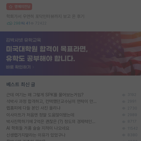
명예의전당
학회가서 우연히 포닥인터뷰까지 보고 온 후기
298
41
72422
베스트 최신 글
근데 여기는 왜 그렇게 SPK를 물어보는거임?
3192
석박사 과정 합격하고, 컨택했던교수님이 연락이 안됩니다...
2991
랩홈피에 다들 본인 사진 올리냐
2730
이사이트가 처음엔 정말 도움많이됐는데
2989
박사진학하기에 2억은 괜찮은 (?) 정도의 경제력인가요
8717
AI 학회들 거품 슬슬 지적이 나오네요
11542
신생랩가지말라는 이유가 있었구나
8380