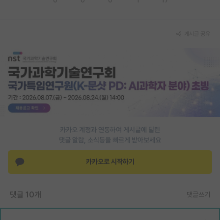
PI 전용 게시판
게시글 공유
인문사회 계열 게시판
특수/전문대학원 게시판
반도체/AI 게시판
장학금/장학생 게시판
학술 정보 게시판
카카오 계정과 연동하여 게시글에 달린
홍보 게시판
댓글 알람, 소식등을 빠르게 받아보세요
커리어
카카오로 시작하기
유학교육
이벤트
댓글 10개
댓글쓰기
반도체 아카데미