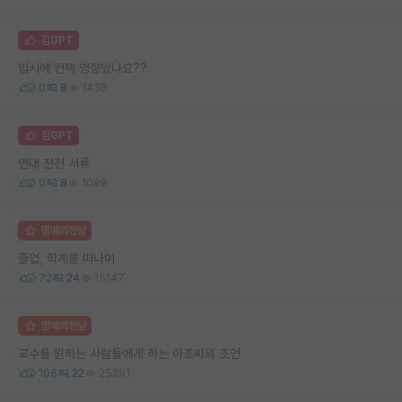
김GPT
입시에 컨택 영향있나요??
0
8
1438
김GPT
연대 전전 서류
0
8
1098
명예의전당
졸업, 학계를 떠나며
72
24
15147
명예의전당
교수를 원하는 사람들에게 하는 아조씨의 조언
106
22
25291