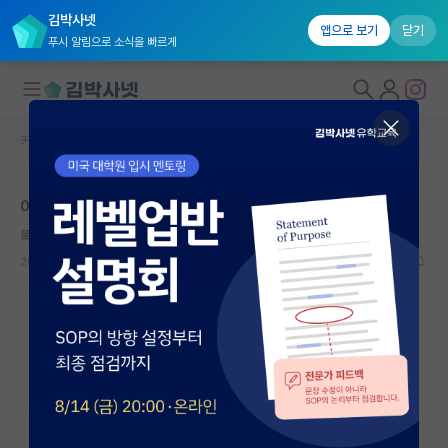
김박사넷
앱으로 보기
닫기
푸시 알림으로 소식을 빠르게
커뮤니티 홈
베스트 게시판
대학원생 모집
어떻게 컨택이 최종합격을 좌우할 수 있는건가요
국내대학원 정보
똑똑한 레오나르도 다빈치
연구실&오픈랩
2026.05.12
10
8581
커뮤니티
커뮤니티 홈
전체글보기
베스트 게시판
IF 명예의전당