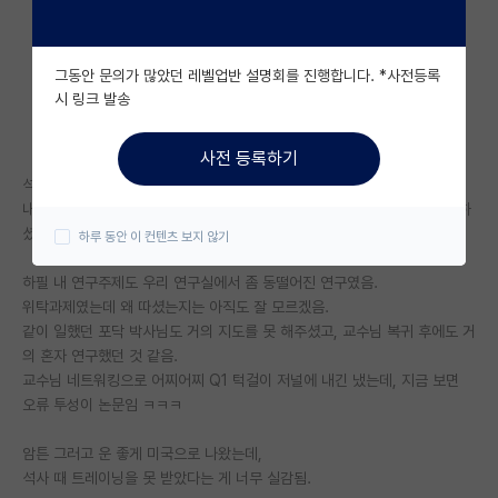
자유 게시판(아무개랩)
그동안 문의가 많았던 레벨업반 설명회를 진행합니다. *사전등록
미국 유학 게시판
시 링크 발송
미국 대학원 합격 후기 게시판
사전 등록하기
대학원생 모집 게시판
석사 지도교수님이 우리 분야 국내에서 손꼽는 대가셨는데,
내가 석사과정 할 때 많이 아프셨음. 거의 1년 넘게 수술-입원-수술-입원 하
대학원 합격 후기 게시판
셨던 것 같음.
하루 동안 이 컨텐츠 보지 않기
연구실(PI) 홍보 게시판
하필 내 연구주제도 우리 연구실에서 좀 동떨어진 연구였음.
위탁과제였는데 왜 따셨는지는 아직도 잘 모르겠음.
석박사 채용 정보 게시판
같이 일했던 포닥 박사님도 거의 지도를 못 해주셨고, 교수님 복귀 후에도 거
임용 정보 게시판
의 혼자 연구했던 것 같음.
교수님 네트워킹으로 어찌어찌 Q1 턱걸이 저널에 내긴 냈는데, 지금 보면
학부 인턴 게시판
오류 투성이 논문임 ㅋㅋㅋ
취업 게시판
암튼 그러고 운 좋게 미국으로 나왔는데,
석사 때 트레이닝을 못 받았다는 게 너무 실감됨.
임용 후기 게시판