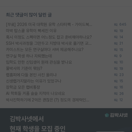
최근 댓글이 많이 달린 글
[무료] 2026 미국 대학원 유학 스타터팩 - 가이드북 & 합격자 컨택메일 템플릿
645
미박 탑스쿨 유학이 빡세진 이유
19
혹시 이정도 스펙이면 어느정도 잡고 준비해야하나요?
14
SSH 박사과정을 그만두고 지방대 박사로 옮기면 교수의 꿈은 끝일까요?
21
카이스트는 모든 연구실마다 서버 제공해주나요?
15
연구실 학생 하나 자퇴했는데
9
입학도 안한 신입생이 원래 관심을 받나요
10
물박사의 기준이 뭐임?
19
랩홈피에 다들 본인 사진 올리냐
23
신생랩가지말라는 이유가 있었구나
15
장학금 모은 랩비통장
16
AI 학회들 거품 슬슬 지적이 나오네요
26
박사진학하기에 2억은 괜찮은 (?) 정도의 경제력인가요
12