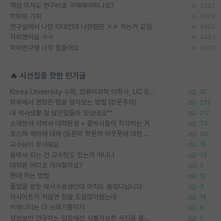
책상 의자도 연구비로 구매해야하나요?
3352
학위의 가치
4029
연구실에서 나만 타대인데 나한템만 ㅈㄹ 하는거 같음
5902
자퇴했어요 ㅋㅋ
4463
학부연구생 너무 힘들어요
3879
🔥 시선집중 핫한 인기글
Korea University 수학, 컴퓨터과학 이학사, UC Berkeley 산업공학 대학원 공학박사가 되는 것은 쉽지 않겠죠?
10
외부에서 괜찮은 랩을 알아보는 방법 (장문주의)
275
내 석사생활 참 많은일들이 있엇네요^^
212
소재분야 석박사 대학원생 + 물박사들이 착각하는 거
73
포스텍 억까에 대해 (동문의 학문적 아웃풋에 대한 반박)
50
교수님이 무서워요
16
물박사 되는 건 교수탓도 있는거 아니냐
29
대학원 어디로 가야할까요?
5
편애 하는 방법
12
졸업을 앞둔 박사수료생인데 아직도 출장다닙니다
3
이사이트가 처음엔 정말 도움많이됐는데
14
커뮤니티는 다 쓰레기통이지
6
정보보안 연구하는 입장에선 식별가능한 사진을 올리는건 비추이긴함
5