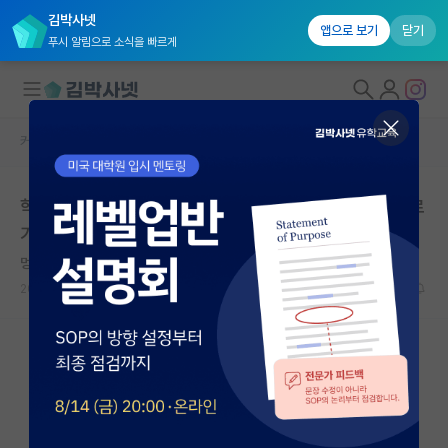
김박사넷
앱으로 보기
닫기
푸시 알림으로 소식을 빠르게
커뮤니티 홈
베스트 게시판
대학원생 모집
학생때, 특히 석사때는 트레이닝 많이 받을 수 있는 곳으로
국내대학원 정보
가는게 중요한 것 같음
연구실&오픈랩
멍때리는 유클리드
커뮤니티
2026.05.15
10
6433
커뮤니티 홈
전체글보기
베스트 게시판
IF 명예의전당