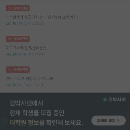
명예의전당
대학원생의 월급에 대한 고찰 (feat 스탠박사)
164
45
26335
명예의전당
지도교수와 잘 맞는다는것
140
20
64541
명예의전당
만남 보다 헤어짐이 중요합니다.
137
34
26031