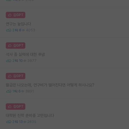
김GPT
연구는 늪입니다
2
8
4053
김GPT
석사 중 실력에 대한 푸념
2
10
3977
김GPT
월급은 나오는데, 연구비가 떨어진다면 어떻게 하시나요?
1
6
3891
김GPT
대학원 진학 준비중 고민입니다
2
13
2835