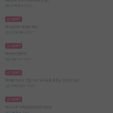
Nature 한국 저격(대학원생 왈)
41
9
12127
김GPT
연구성과와 학생의 책임
40
18
6247
김GPT
학부연구생인데
3
5
3585
김GPT
학계를 떠나고 기업 가신 박사님들 후회는 없으신가요?
19
33
10576
김GPT
제가 너무 부족한걸까요(연구실적)
1
9
3165