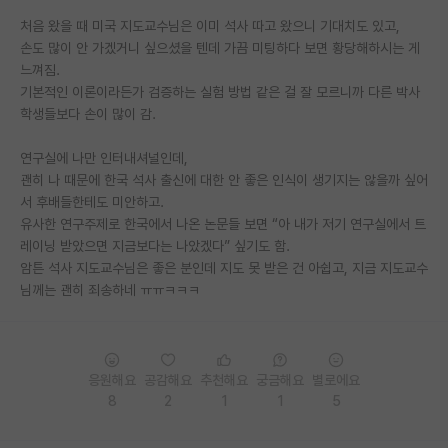
처음 왔을 때 미국 지도교수님은 이미 석사 따고 왔으니 기대치도 있고,
PI 전용 게시판
손도 많이 안 가겠거니 싶으셨을 텐데 가끔 미팅하다 보면 황당해하시는 게
느껴짐.
인문사회 계열 게시판
기본적인 이론이라든가 검증하는 실험 방법 같은 걸 잘 모르니까 다른 박사
특수/전문대학원 게시판
학생들보다 손이 많이 감.
반도체/AI 게시판
연구실에 나만 인터내셔널인데,
괜히 나 때문에 한국 석사 출신에 대한 안 좋은 인식이 생기지는 않을까 싶어
장학금/장학생 게시판
서 후배들한테도 미안하고.
유사한 연구주제로 한국에서 나온 논문들 보면 “아 내가 저기 연구실에서 트
학술 정보 게시판
레이닝 받았으면 지금보다는 나았겠다” 싶기도 함.
암튼 석사 지도교수님은 좋은 분인데 지도 못 받은 건 아쉽고, 지금 지도교수
홍보 게시판
님께는 괜히 죄송하네 ㅠㅠㅋㅋㅋ
커리어
유학교육
응원해요
공감해요
추천해요
궁금해요
별로에요
이벤트
8
2
1
1
5
반도체 아카데미