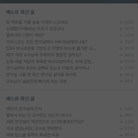
베스트 최신 글
AI 학회들 거품 슬슬 지적이 나오네요
6159
신생랩가지말라는 이유가 있었구나
5013
물박사의 기준이 뭐임?
3335
카이스트는 모든 연구실마다 서버 제공해주나요?
3441
SSH 박사과정을 그만두고 지방대 박사로 옮기면 교수의 꿈은 끝일까요?
5639
제가 자대 교수님께 무례하게 행동한 걸까요?
8823
진짜 제발 적당히 똑똑한 박사과정이라도 위에 있었으면..
6703
연구실적이 4년의 공백이 있는거 어떻게 생각하냐
5797
연구실 고를 땐 최근 연구실 실적을 봐야함
4016
교수님이 슬럼프에 빠지게 되는 과정
6511
베스트 최신 글
애인이 연구실에 간식
5301
물박사 되는 건 교수탓도 있는거 아니냐
6812
저희 연구실이 객관적으로 보기에 별로인가요?
6326
석사 받았는데도 교수랑 연락한다.
9769
미박 탑스쿨 유학이 빡세진 이유
4534