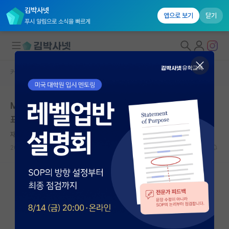
김박사넷
앱으로 보기
닫기
푸시 알림으로 소식을 빠르게
커뮤니티 홈
베스트 게시판
대학원생 모집
MIT에서 신규 대학원생 등록율이 20% 줄어들었다고 발
국내대학원 정보
표
연구실&오픈랩
재밌는 피터 힉스
커뮤니티
2026.05.15
10
10942
커뮤니티 홈
전체글보기
베스트 게시판
IF 명예의전당