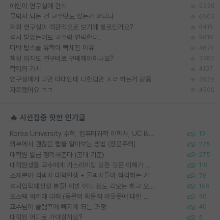
애인이 연구실에 간식
5336
물박사 되는 건 교수탓도 있는거 아니냐
6903
저희 연구실이 객관적으로 보기에 별로인가요?
6415
석사 받았는데도 교수랑 연락한다.
9818
미박 탑스쿨 유학이 빡세진 이유
4674
책상 의자도 연구비로 구매해야하나요?
3382
학위의 가치
4107
연구실에서 나만 타대인데 나한템만 ㅈㄹ 하는거 같음
5929
자퇴했어요 ㅋㅋ
4500
🔥 시선집중 핫한 인기글
Korea University 수학, 컴퓨터과학 이학사, UC Berkeley 산업공학 대학원 공학박사가 되는 것은 쉽지 않겠죠?
10
외부에서 괜찮은 랩을 알아보는 방법 (장문주의)
275
대학원 월급 정리해준다 (공대 기준)
275
대학원생들 교수에게 가스라이팅 당한 것은 이해가 갑니다. 안타깝네요.
119
소재분야 석박사 대학원생 + 물박사들이 착각하는 거
76
석사입학예정생 분들! 제발 어느 정도 각오는 하고 오세요.
156
포스텍 억까에 대해 (동문의 학문적 아웃풋에 대한 반박)
50
교수님이 슬럼프에 빠지게 되는 과정
40
대학원 어디로 가야할까요?
5