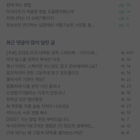
편애 하는 방법
16
이사이트가 처음엔 정말 도움많이됐는데
14
커뮤니티는 다 쓰레기통이지
6
정보보안 연구하는 입장에선 식별가능한 사진을 올리는건 비추이긴함
6
최근 댓글이 많이 달린 글
[무료] 2026 미국 대학원 유학 스타터팩 - 가이드북 & 합격자 컨택메일 템플릿
647
미박 탑스쿨 유학이 빡세진 이유
19
혹시 이정도 스펙이면 어느정도 잡고 준비해야하나요?
14
알츠하이머 관련 고등학생 탐구 포트폴리오
14
물박사의 기준이 뭐임?
22
랩홈피에 다들 본인 사진 올리냐
23
신생랩가지말라는 이유가 있었구나
16
장학금 모은 랩비통장
19
AI 학회들 거품 슬슬 지적이 나오네요
27
카이스트 서류 전형 배수
10
DGIST 가는 방법 추천 부탁드립니다.
7
박사진학하기에 2억은 괜찮은 (?) 정도의 경제력인가요
15
근데 여기는 왜 그렇게 SPK를 물어보는거임?
8