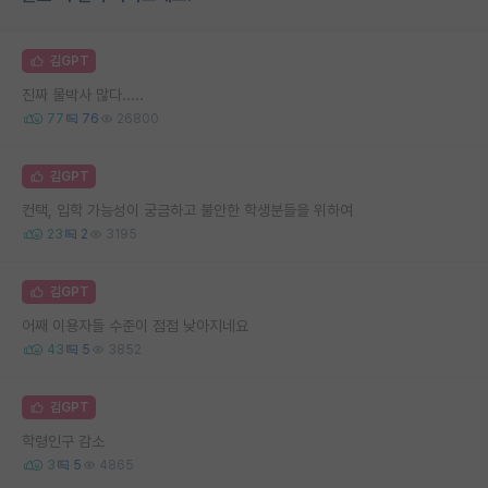
김GPT
진짜 물박사 많다.....
77
76
26800
김GPT
컨택, 입학 가능성이 궁금하고 불안한 학생분들을 위하여
23
2
3195
김GPT
어째 이용자들 수준이 점점 낮아지네요
43
5
3852
김GPT
학령인구 감소
3
5
4865