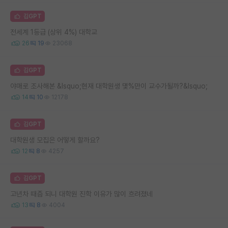
김GPT
전세계 1등급 (상위 4%) 대학교
26
19
23068
김GPT
야매로 조사해본 &lsquo;현재 대학원생 몇%만이 교수가될까?&lsquo;
14
10
12178
김GPT
대학원생 모집은 어떻게 할까요?
12
8
4257
김GPT
고년차 때즘 되니 대학원 진학 이유가 많이 흐려졌네
13
8
4004