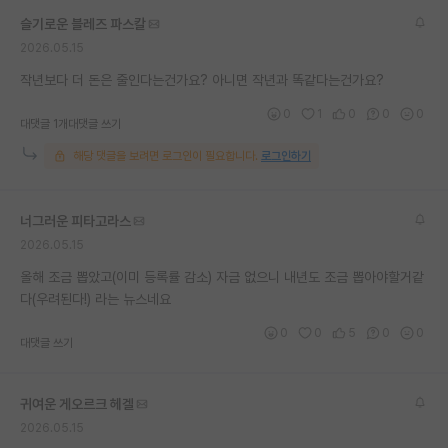
슬기로운 블레즈 파스칼
2026.05.15
작년보다 더 돈은 줄인다는건가요? 아니면 작년과 똑같다는건가요?
0
1
0
0
0
대댓글 1개
대댓글 쓰기
해당 댓글을 보려면 로그인이 필요합니다.
로그인하기
너그러운 피타고라스
2026.05.15
올해 조금 뽑았고(이미 등록률 감소) 자금 없으니 내년도 조금 뽑아야할거같
다(우려된다!) 라는 뉴스네요
0
0
5
0
0
대댓글 쓰기
귀여운 게오르크 헤겔
2026.05.15