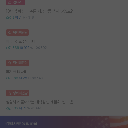
김GPT
10년 후에는 교수를 지금만큼 뽑지 않겠죠?
2
7
4318
명예의전당
저 미국 교수입니다
339
106
100302
명예의전당
학계를 떠나며
185
25
85549
명예의전당
심심해서 풀어보는 대학원생 개꿀AI 앱 모음
133
21
91044