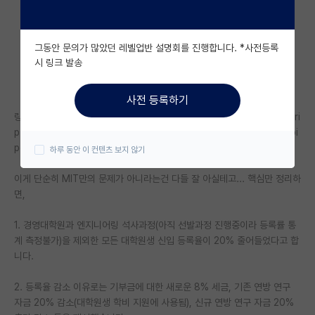
자유 게시판(아무개랩)
그동안 문의가 많았던 레벨업반 설명회를 진행합니다. *사전등록
미국 유학 게시판
시 링크 발송
미국 대학원 합격 후기 게시판
사전 등록하기
대학원생 모집 게시판
링크: https://president.mit.edu/writing-speeches/video-transcri
pt-message-president-kornbluth-about-funding-and-talent-pi
대학원 합격 후기 게시판
peline
하루 동안 이 컨텐츠 보지 않기
연구실(PI) 홍보 게시판
이게 단순히 MIT만의 문제가 아니라는건 다들 잘 아실테고... 핵심만 정리하
면,
석박사 채용 정보 게시판
임용 정보 게시판
1. 경영대학원과 엔지니어링 석사과정(아직 선발과정 진행중이라 등록률 통
계 측정불가)을 제외한 모든 대학원생 신입 등록율이 20% 줄어들었다고 합
학부 인턴 게시판
니다.
취업 게시판
2. 등록율 감소 이유로는 기부금에 대한 새로운 8% 세금, 기존 연방 연구
자금 20% 감소(대학원생 학비 지원에 사용됨), 신규 연방 연구 자금 20%
임용 후기 게시판