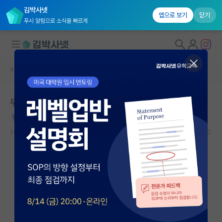
김박사넷
앱으로 보기
닫기
푸시 알림으로 소식을 빠르게
커뮤니티 홈
자유 게시판(아무개랩)
대학원생 모집
무엇인가를 관두고 싶어하는 분에게
국내대학원 정보
열정적인 스티븐 호킹
연구실&오픈랩
2022.03.13
24
69902
커뮤니티
커뮤니티 홈
전체글보기
베스트 게시판
IF 명예의전당