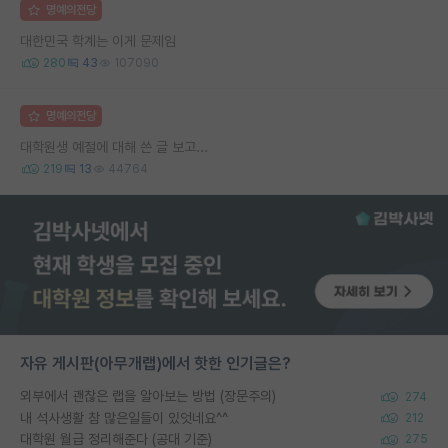
명예의전당
대한민국 학계는 이게 문제임
280
43
107090
명예의전당
대학원생 예절에 대해 쓴 글 보고...
219
13
44764
자유 게시판(아무개랩)에서 핫한 인기글은?
외부에서 괜찮은 랩을 알아보는 방법 (장문주의)
274
내 석사생활 참 많은일들이 있엇네요^^
212
대학원 월급 정리해준다 (공대 기준)
275