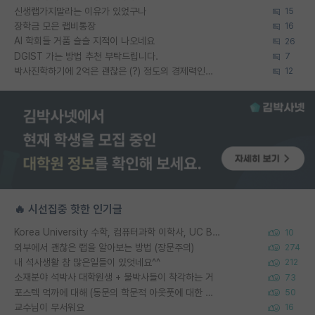
신생랩가지말라는 이유가 있었구나
15
장학금 모은 랩비통장
16
AI 학회들 거품 슬슬 지적이 나오네요
26
DGIST 가는 방법 추천 부탁드립니다.
7
박사진학하기에 2억은 괜찮은 (?) 정도의 경제력인가요
12
🔥 시선집중 핫한 인기글
Korea University 수학, 컴퓨터과학 이학사, UC Berkeley 산업공학 대학원 공학박사가 되는 것은 쉽지 않겠죠?
10
외부에서 괜찮은 랩을 알아보는 방법 (장문주의)
274
내 석사생활 참 많은일들이 있엇네요^^
212
소재분야 석박사 대학원생 + 물박사들이 착각하는 거
73
포스텍 억까에 대해 (동문의 학문적 아웃풋에 대한 반박)
50
교수님이 무서워요
16