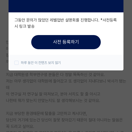
자유 게시판(아무개랩)
그동안 문의가 많았던 레벨업반 설명회를 진행합니다. *사전등록
미국 유학 게시판
시 링크 발송
미국 대학원 합격 후기 게시판
사전 등록하기
안녕하세요, 게시판에 자퇴하고 싶어요 관두고 싶어요 하는 글들이 부쩍 많
대학원생 모집 게시판
이 보이네요.
잠도 안 오고(제가 있는 곳은 지금 밤 시간입니다.) 제 예전 생각이 나서 좀
대학원 합격 후기 게시판
끼적끼적하다가 눕겠습니다.
하루 동안 이 컨텐츠 보지 않기
연구실(PI) 홍보 게시판
지금 대학원생 학부연구생 분들은 다 정말 똑똑하신 것 같아요.
저는 아무 생각없이 대학원에 들어갔고 또 생각없이 지내다보니 박사가 됐는
석박사 채용 정보 게시판
데
임용 정보 게시판
이 연구실 저 연구실 잘 따져보고, 분야 서치도 할 줄 아시고
나한테 뭐가 맞는지 안맞는지도 잘 생각해보시는 것 같아요.
학부 인턴 게시판
지금 부당한 환경때문에 탈출을 고민하고 계시다면,
취업 게시판
당신이 거기에 있는건 당신이 잘못 찾아갔기 때문이 절대 아니라는 말씀은
꼭 드리고 싶어요.
임용 후기 게시판