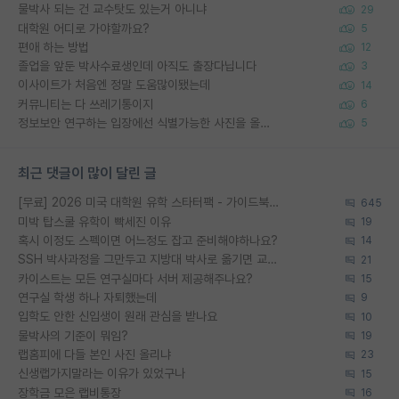
물박사 되는 건 교수탓도 있는거 아니냐
29
대학원 어디로 가야할까요?
5
편애 하는 방법
12
졸업을 앞둔 박사수료생인데 아직도 출장다닙니다
3
이사이트가 처음엔 정말 도움많이됐는데
14
커뮤니티는 다 쓰레기통이지
6
정보보안 연구하는 입장에선 식별가능한 사진을 올리는건 비추이긴함
5
최근 댓글이 많이 달린 글
[무료] 2026 미국 대학원 유학 스타터팩 - 가이드북 & 합격자 컨택메일 템플릿
645
미박 탑스쿨 유학이 빡세진 이유
19
혹시 이정도 스펙이면 어느정도 잡고 준비해야하나요?
14
SSH 박사과정을 그만두고 지방대 박사로 옮기면 교수의 꿈은 끝일까요?
21
카이스트는 모든 연구실마다 서버 제공해주나요?
15
연구실 학생 하나 자퇴했는데
9
입학도 안한 신입생이 원래 관심을 받나요
10
물박사의 기준이 뭐임?
19
랩홈피에 다들 본인 사진 올리냐
23
신생랩가지말라는 이유가 있었구나
15
장학금 모은 랩비통장
16