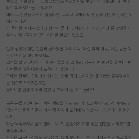
무조건 그 환경을 그 모양으로 만들어놓은 다른 누군가의 과실입니다. 누구
라도 피해자가 될 수 있어요.
PI 전용 게시판
내가 그 환경을 바꾸기 힘들다면, 그리고 그게 나의 안전과 건강에 심각한 위
해가 된다면
인문사회 계열 게시판
더 돌아볼 여지는 없다고 생각이 듭니다. 학위와 내 안전, 건강 중 무엇을 더
특수/전문대학원 게시판
우선시해야 할지는 굳이 얘기할 필요가 없겠죠.
반도체/AI 게시판
현재 상황에 대한 판단과 남아있을 때의 이득, 나갈 때의 이득, 대안 등을 객
관적으로 잘 생각해보시고
장학금/장학생 게시판
결정을 할 땐 단호하게 하시면 좋을 것 같아요. 저는 이런 판단을 할 때 주변
사람들과 많은 대화가 도움이 되었습니다.
학술 정보 게시판
그때는 관두면 큰일나는 것처럼, 한두 학기 늦어지면 내 미래는 불투명해지
는 것으로 느껴지겠지만
홍보 게시판
돌아보면 인생 최고의 결정 중 하나가 될 지도 몰라요.
커리어
모든 분들이 신나는 대학원 생활을 해도 모자라다고 생각해요. 왜 아직도 죄
유학교육
없는 학생들을 힘들게 하는 랩 환경이 도처에 널려있는지 참 안타까울 뿐입
니다.
이벤트
다들 똑똑하시니 넓게 멀리 보시고, 본인에게 가장 좋은 결정을 내리셨으면
좋겠습니다.
반도체 아카데미
한국은 코로나 상황도 꽤 심상치 않아 보이던데, 여러 가지로 안전하고 즐거