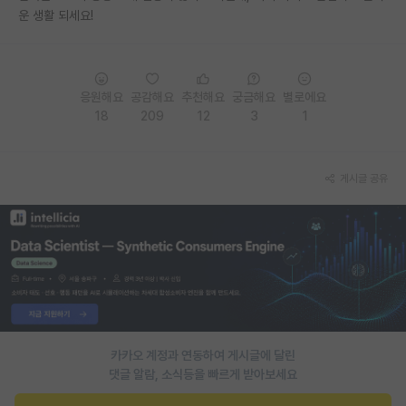
운 생활 되세요!
재팬라운지 🌸
응원해요
공감해요
추천해요
궁금해요
별로에요
18
209
12
3
1
게시글 공유
카카오 계정과 연동하여 게시글에 달린
댓글 알람, 소식등을 빠르게 받아보세요