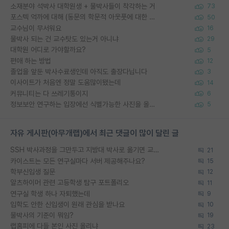
소재분야 석박사 대학원생 + 물박사들이 착각하는 거
73
포스텍 억까에 대해 (동문의 학문적 아웃풋에 대한 반박)
50
교수님이 무서워요
16
물박사 되는 건 교수탓도 있는거 아니냐
29
대학원 어디로 가야할까요?
5
편애 하는 방법
12
졸업을 앞둔 박사수료생인데 아직도 출장다닙니다
3
이사이트가 처음엔 정말 도움많이됐는데
14
커뮤니티는 다 쓰레기통이지
6
정보보안 연구하는 입장에선 식별가능한 사진을 올리는건 비추이긴함
5
자유 게시판(아무개랩)에서 최근 댓글이 많이 달린 글
SSH 박사과정을 그만두고 지방대 박사로 옮기면 교수의 꿈은 끝일까요?
21
카이스트는 모든 연구실마다 서버 제공해주나요?
15
학부신입생 질문
12
알츠하이머 관련 고등학생 탐구 포트폴리오
11
연구실 학생 하나 자퇴했는데
9
입학도 안한 신입생이 원래 관심을 받나요
10
물박사의 기준이 뭐임?
19
랩홈피에 다들 본인 사진 올리냐
23