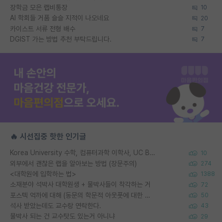
장학금 모은 랩비통장
10
AI 학회들 거품 슬슬 지적이 나오네요
20
카이스트 서류 전형 배수
7
DGIST 가는 방법 추천 부탁드립니다.
7
🔥 시선집중 핫한 인기글
Korea University 수학, 컴퓨터과학 이학사, UC Berkeley 산업공학 대학원 공학박사가 되는 것은 쉽지 않겠죠?
10
외부에서 괜찮은 랩을 알아보는 방법 (장문주의)
274
<대학원에 입학하는 법>
1388
소재분야 석박사 대학원생 + 물박사들이 착각하는 거
72
포스텍 억까에 대해 (동문의 학문적 아웃풋에 대한 반박)
50
석사 받았는데도 교수랑 연락한다.
43
물박사 되는 건 교수탓도 있는거 아니냐
29