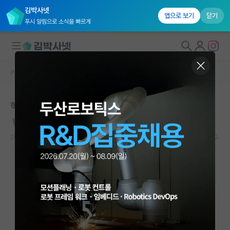
김박사넷
앱으로 보기
닫기
푸시 알림으로 소식을 빠르게
커뮤니티 홈
자유 게시판(아무개랩)
대학원생 모집
학부도 대학원도 학벌이 낮은(?) 사람의 응원
국내대학원 정보
짓궂은 플라톤
연구실&오픈랩
2022.11.14
37
88834
커뮤니티
커뮤니티 홈
전체글보기
베스트 게시판
IF 명예의전당