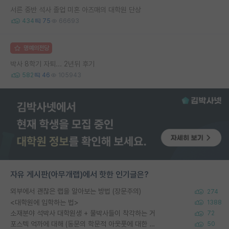
서른 중반 석사 졸업 미혼 아즈매의 대학원 단상
434
75
66693
명예의전당
박사 8학기 자퇴... 2년뒤 후기
582
46
105943
자유 게시판(아무개랩)에서 핫한 인기글은?
외부에서 괜찮은 랩을 알아보는 방법 (장문주의)
274
<대학원에 입학하는 법>
1388
소재분야 석박사 대학원생 + 물박사들이 착각하는 거
72
포스텍 억까에 대해 (동문의 학문적 아웃풋에 대한 반박)
50