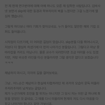
전 제 현재 연구분야에 대해 아예 하나도 모른 채 입학한 사람입니다. 김박사
PI 전용 게시판
넷 보면서 skp에 대한 동경과 학부차이의 벽을 느꼈지만 그걸 느꼈기에 열
심히 했습니다.
인문사회 계열 게시판
특수/전문대학원 게시판
그렇게 하다보니 여러 기회가 찾아오네요. 누가 들어도 알만한 해외 기업 오
퍼도 들어옵니다.
반도체/AI 게시판
시작점이 다르기에, 더 어려운 길임이 맞습니다. skp분들 다들 뛰어나시고,
장학금/장학생 게시판
저보다 더 열심히 하셨기에 더 먼저 나아가신 분들입니다. 그렇다고 마냥 못
따라잡을 거리도 아닙니다. 물론 교수가 되려한다면 조금 어려울 수도 있겠
학술 정보 게시판
지만, 저랑 비슷한 라인을 타신 분들이라면 그럴 생각은 없다고 보겠습니다
ㅋㅋㅋ
홍보 게시판
커리어
체념하지 마시고, 각자의 길을 걸어보세요.
유학교육
그냥.. 어느순간 체념하고 현실에 타협하려던 제 과거의 모습이 문득 떠올라
주저리주저리 남겨보는 글입니다.
이벤트
제가 누군가에게 조언을 할 위치는 아니지만 그 당시 저는 이런 글 하나에 희
망을 얻었던 것 같네요. 그 때를 다시 떠올리며 현재의 저도 다시 마음을 다
반도체 아카데미
잡고 나아가려 합니다. 같이 가보시죠.