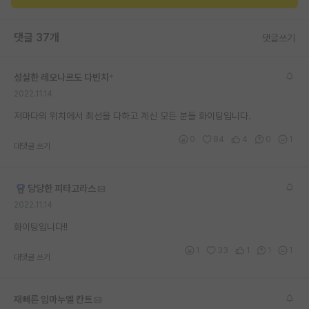
댓글 37개
댓글쓰기
성실한 레오나르도 다빈치
*
2022.11.14
저마다의 위치에서 최선을 다하고 계신 모든 분들 화이팅입니다.
0
84
4
0
1
대댓글 쓰기
당당한 피타고라스
2022.11.14
화이팅입니다!!
1
33
1
1
1
대댓글 쓰기
재빠른 임마누엘 칸트