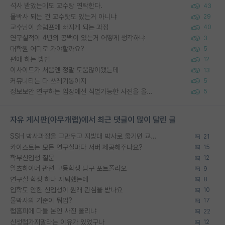
석사 받았는데도 교수랑 연락한다.
43
물박사 되는 건 교수탓도 있는거 아니냐
29
교수님이 슬럼프에 빠지게 되는 과정
40
연구실적이 4년의 공백이 있는거 어떻게 생각하냐
3
대학원 어디로 가야할까요?
5
편애 하는 방법
12
이사이트가 처음엔 정말 도움많이됐는데
13
커뮤니티는 다 쓰레기통이지
5
정보보안 연구하는 입장에선 식별가능한 사진을 올리는건 비추이긴함
5
자유 게시판(아무개랩)에서 최근 댓글이 많이 달린 글
SSH 박사과정을 그만두고 지방대 박사로 옮기면 교수의 꿈은 끝일까요?
21
카이스트는 모든 연구실마다 서버 제공해주나요?
15
학부신입생 질문
12
알츠하이머 관련 고등학생 탐구 포트폴리오
9
연구실 학생 하나 자퇴했는데
8
입학도 안한 신입생이 원래 관심을 받나요
10
물박사의 기준이 뭐임?
17
랩홈피에 다들 본인 사진 올리냐
22
신생랩가지말라는 이유가 있었구나
12