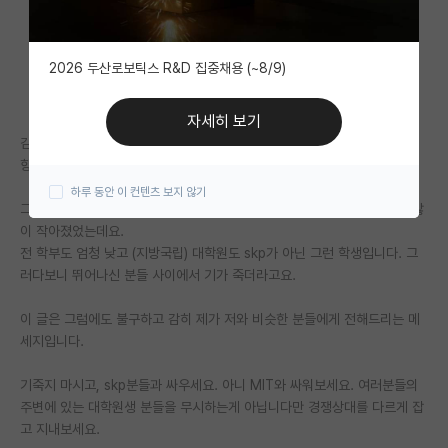
자유 게시판(아무개랩)
2026 두산로보틱스 R&D 집중채용 (~8/9)
미국 유학 게시판
미국 대학원 합격 후기 게시판
자세히 보기
김박사넷 자주 보고 많은 정보를 얻어갑니다.
대학원생 모집 게시판
항상 좋은 글들 감사히 잘 보고있습니다.
하루 동안 이 컨텐츠 보지 않기
대학원 합격 후기 게시판
그런데 이곳에 계신 분들의 수준이 워낙 뛰어나서 그런지 저는 가끔 제가 많
이 작아졌었는데요.
연구실(PI) 홍보 게시판
전 학부도 엄청 낮고 (지방국립) 대학원도 skp가 아닌 그런 학생입니다. 그
러다보니 뛰어나신 분들 사이에서 기가 죽더라고요.
석박사 채용 정보 게시판
임용 정보 게시판
이 글은 그럼에도 불구하고 감히 제가 저와 비슷한 분들에게 전해드리는 메
세지입니다.
학부 인턴 게시판
기죽지 마시고, skp분들과 싸우세요. 아니 MIT와 싸워보세요. 여러분들의
취업 게시판
주변에 있는 대학원생 분들을 무시하는게 아닙니다만 경쟁상대를 다르게 잡
고 지내보세요.
임용 후기 게시판