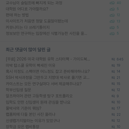
교수님이 슬럼프에 빠지게 되는 과정
40
대학원 어디로 가야할까요?
5
편애 하는 방법
12
이사이트가 처음엔 정말 도움많이됐는데
13
커뮤니티는 다 쓰레기통이지
5
정보보안 연구하는 입장에선 식별가능한 사진을 올리는건 비추이긴함
5
최근 댓글이 많이 달린 글
[무료] 2026 미국 대학원 유학 스타터팩 - 가이드북 & 합격자 컨택메일 템플릿
645
미박 탑스쿨 유학이 빡세진 이유
19
혹시 이정도 스펙이면 어느정도 잡고 준비해야하나요?
14
SSH 박사과정을 그만두고 지방대 박사로 옮기면 교수의 꿈은 끝일까요?
21
카이스트는 모든 연구실마다 서버 제공해주나요?
15
학부신입생 질문
12
알츠하이머 관련 고등학생 탐구 포트폴리오
9
입학도 안한 신입생이 원래 관심을 받나요
10
물박사의 기준이 뭐임?
17
랩홈피에 다들 본인 사진 올리냐
22
신생랩가지말라는 이유가 있었구나
12
장학금 모은 랩비통장
10