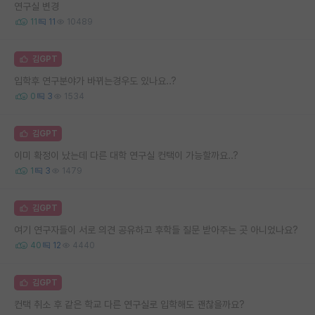
연구실 변경
11
11
10489
김GPT
입학후 연구분야가 바뀌는경우도 있나요..?
0
3
1534
김GPT
이미 확정이 났는데 다른 대학 연구실 컨택이 가능할까요..?
1
3
1479
김GPT
여기 연구자들이 서로 의견 공유하고 후학들 질문 받아주는 곳 아니었나요?
40
12
4440
김GPT
컨택 취소 후 같은 학교 다른 연구실로 입학해도 괜찮을까요?