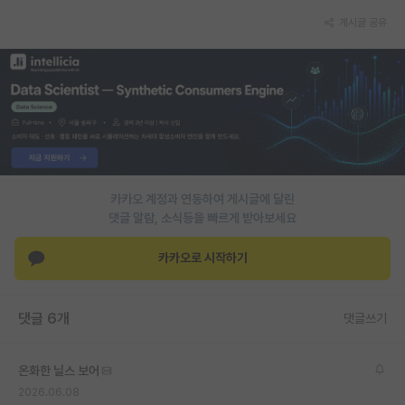
게시글 공유
PI 전용 게시판
인문사회 계열 게시판
특수/전문대학원 게시판
반도체/AI 게시판
장학금/장학생 게시판
카카오 계정과 연동하여 게시글에 달린
학술 정보 게시판
댓글 알람, 소식등을 빠르게 받아보세요
홍보 게시판
카카오로 시작하기
커리어
유학교육
댓글 6개
댓글쓰기
이벤트
온화한 닐스 보어
반도체 아카데미
2026.06.08