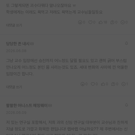
또 그렇게되면 괴수다뭐다 말나오잖아요 ㅠ
재팬라운지 🌸
학생에게는 이래도 욕먹고 저래도 욕먹는게 교수님들일듯요
0
0
18
0
0
대댓글 쓰기
당당한 존 내시
2026.06.08
그냥 교수 입장에선 승진까지 어느정도 달릴 필요도 있고 괜히 긁어 부스럼
안나오게 어느정도 본인 몸 사리는것도 있죠. 세대 변화의 사이에 낀 억울한
입장이긴 합니다.
0
0
0
0
1
대댓글 쓰기
팔팔한 어니스트 헤밍웨이
2026.06.09
저 있는 연구실 포함해서, 저희 과의 신임 연구실 대부분이 교수님과 친하게
지낼 정도로 가깝고 화목한 편입니다! 랩바랩 아닐까요?? 제 주변에서는 신