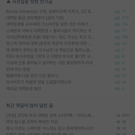
🔥 시선집중 핫한 인기글
Korea University 수학, 컴퓨터과학 이학사, UC Berkeley 산업공학 대학원 공학박사가 되는 것은 쉽지 않겠죠?
11
대학원 월급 정리해준다 (공대 기준)
275
대학원생들 교수에게 가스라이팅 당한 것은 이해가 갑니다. 안타깝네요.
119
소재분야 석박사 대학원생 + 물박사들이 착각하는 거
77
석사입학예정생 분들! 제발 어느 정도 각오는 하고 오세요.
156
포스텍 억까에 대해 (동문의 학문적 아웃풋에 대한 반박)
50
왜 후배가 못하는걸 교수님은 내 책임으로 돌리는걸까요?
7
SSH 박사과정을 그만두고 지방대 박사로 옮기면 교수의 꿈은 끝일까요?
9
가슴에 손을 올려놓고 싫어하는 사람 불공정하게 리뷰
9
편애 하는 방법
16
랩홈피에 다들 본인 사진 올리냐
13
이사이트가 처음엔 정말 도움많이됐는데
14
역대급 대학원생 빌런
2
최근 댓글이 많이 달린 글
[무료] 2026 미국 대학원 유학 스타터팩 - 가이드북 & 합격자 컨택메일 템플릿
650
미박 탑스쿨 유학이 빡세진 이유
19
혹시 이정도 스펙이면 어느정도 잡고 준비해야하나요?
14
입학도 안한 신입생이 원래 관심을 받나요
14