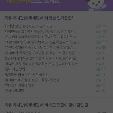
자유 게시판(아무개랩)에서 핫한 인기글은?
대학원 월급 정리해준다 (공대 기준)
275
대학원생들 교수에게 가스라이팅 당한 것은 이해가 갑니다. 안타깝네요.
119
소재분야 석박사 대학원생 + 물박사들이 착각하는 거
77
석사입학예정생 분들! 제발 어느 정도 각오는 하고 오세요.
156
포스텍 억까에 대해 (동문의 학문적 아웃풋에 대한 반박)
50
왜 후배가 못하는걸 교수님은 내 책임으로 돌리는걸까요?
7
SSH 박사과정을 그만두고 지방대 박사로 옮기면 교수의 꿈은 끝일까요?
9
가슴에 손을 올려놓고 싫어하는 사람 불공정하게 리뷰
9
편애 하는 방법
16
랩홈피에 다들 본인 사진 올리냐
13
이사이트가 처음엔 정말 도움많이됐는데
14
역대급 대학원생 빌런
2
석사생의 고민
2
자유 게시판(아무개랩)에서 최근 댓글이 많이 달린 글