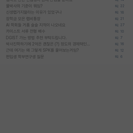
물박사의 기준이 뭐임?
22
신생랩가지말라는 이유가 있었구나
16
장학금 모은 랩비통장
21
AI 학회들 거품 슬슬 지적이 나오네요
27
카이스트 서류 전형 배수
10
DGIST 가는 방법 추천 부탁드립니다.
7
박사진학하기에 2억은 괜찮은 (?) 정도의 경제력인가요
16
근데 여기는 왜 그렇게 SPK를 물어보는거임?
12
편입생 학부연구생 질문
6