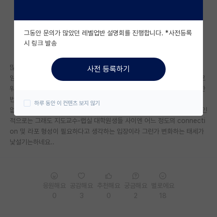
자유 게시판(아무개랩)
그동안 문의가 많았던 레벨업반 설명회를 진행합니다. *사전등록
미국 유학 게시판
시 링크 발송
미국 대학원 합격 후기 게시판
많이 느껴지시나요? 뭐 제 지극히 개인적 생각일 수는 있겠지만, 요새의 신
사전 등록하기
대학원생 모집 게시판
임연구실들은 점점 대학원이 회사처럼 되어가는거 같아서요. 디렉터와 팔로
워의 느낌이라 해야할까요? 개인적인 교류가 일절 없고 랩미팅 일주일에 한
대학원 합격 후기 게시판
번 때만 서로 보고만 하고 끝나는 형식이 많은거 같아요. 나쁘다고 할 수는
하루 동안 이 컨텐츠 보지 않기
없고 과거의 악습을 끊을 수 있는 좋은 흐름이라고 보여질 수도 있지만, 개인
연구실(PI) 홍보 게시판
적으로는 그래도 지도교수-랩실 대학원생들 사이엔 어느 정도의 connecti
on 및 라포 형성이 필요하다고 생각하는 입장이라 그런가 변화하는 태세가
석박사 채용 정보 게시판
낯설기는하네요..
임용 정보 게시판
학부 인턴 게시판
응원해요
공감해요
추천해요
궁금해요
별로에요
취업 게시판
0
3
0
2
18
임용 후기 게시판