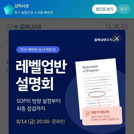
김박사넷
앱으로 보기
닫기
푸시 알림으로 소식을 빠르게
커뮤니티 홈
자유 게시판(아무개랩)
대학원생 모집
요즘 신임 연구실들이 가지는 특이점들
국내대학원 정보
답답한 막스 플랑크
연구실&오픈랩
2026.06.08
6
11966
커뮤니티
커뮤니티 홈
전체글보기
베스트 게시판
IF 명예의전당