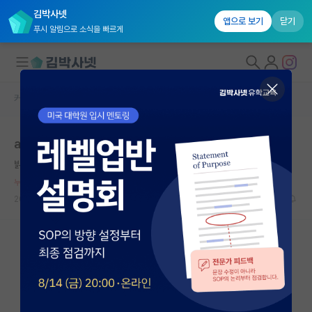
김박사넷
앱으로 보기
닫기
푸시 알림으로 소식을 빠르게
커뮤니티 홈
자유 게시판(아무개랩)
대학원생 모집
ai 탑컨퍼
국내대학원 정보
밝은 존 내시
연구실&오픈랩
누적 신고가 50개 이상인 사용자입니다.
커뮤니티
2026.06.02
138
4244
커뮤니티 홈
전체글보기
베스트 게시판
IF 명예의전당