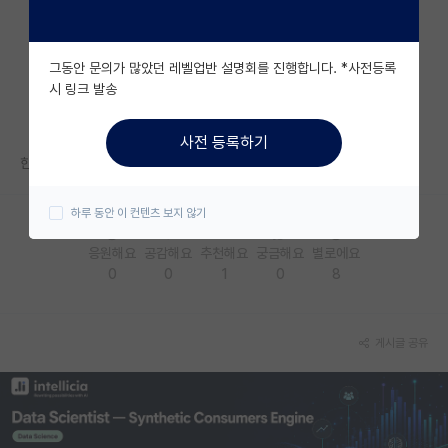
자유 게시판(아무개랩)
그동안 문의가 많았던 레벨업반 설명회를 진행합니다. *사전등록
미국 유학 게시판
시 링크 발송
미국 대학원 합격 후기 게시판
사전 등록하기
대학원생 모집 게시판
한국 기관에서 낸 논문은 한국에 소속된 AC가 배정되는거죠?
대학원 합격 후기 게시판
하루 동안 이 컨텐츠 보지 않기
연구실(PI) 홍보 게시판
응원해요
공감해요
추천해요
궁금해요
별로에요
0
0
1
0
8
석박사 채용 정보 게시판
임용 정보 게시판
게시글 공유
학부 인턴 게시판
취업 게시판
임용 후기 게시판