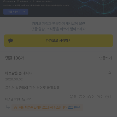
PI 전용 게시판
인문사회 계열 게시판
카카오 계정과 연동하여 게시글에 달린
특수/전문대학원 게시판
댓글 알람, 소식등을 빠르게 받아보세요
반도체/AI 게시판
카카오로 시작하기
장학금/장학생 게시판
댓글 138개
댓글쓰기
학술 정보 게시판
홍보 게시판
바보같은 존 내시
2026.06.02
커리어
그런거 상관없이 관련 분야로 매칭되죠
유학교육
5
0
0
0
1
대댓글 1개
대댓글 쓰기
이벤트
해당 댓글을 보려면 로그인이 필요합니다.
로그인하기
반도체 아카데미