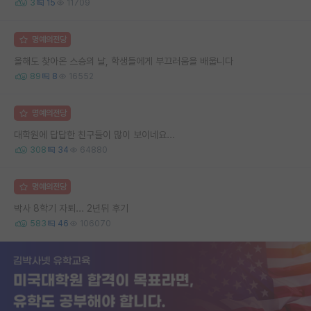
3
15
11709
명예의전당
올해도 찾아온 스승의 날, 학생들에게 부끄러움을 배웁니다
89
8
16552
명예의전당
대학원에 답답한 친구들이 많이 보이네요...
308
34
64880
명예의전당
박사 8학기 자퇴... 2년뒤 후기
583
46
106070