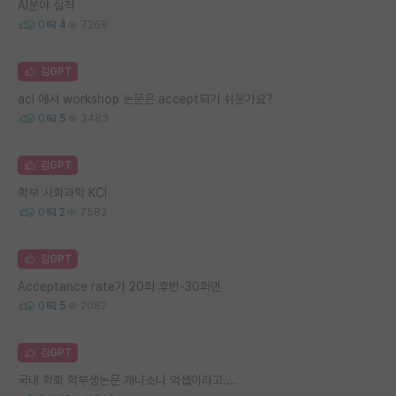
AI분야 실적
0
4
7268
김GPT
acl 에서 workshop 논문은 accept되기 쉬운가요?
0
5
3483
김GPT
학부 사회과학 KCI
0
2
7582
김GPT
Acceptance rate가 20퍼 후반-30퍼면
0
5
2082
김GPT
국내 학회 학부생논문 개나소나 억셉이라고....