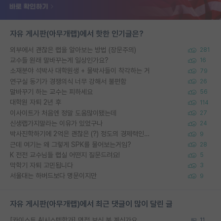
자유 게시판(아무개랩)에서 핫한 인기글은?
외부에서 괜찮은 랩을 알아보는 방법 (장문주의)
281
교수들 원래 말바꾸는게 일상인가요?
16
소재분야 석박사 대학원생 + 물박사들이 착각하는 거
79
연구실 동기가 경쟁의식 너무 강해서 불편함
26
말바꾸기 하는 교수는 피하세요
56
대학원 자퇴 2년 후
114
이사이트가 처음엔 정말 도움많이됐는데
27
신생랩가지말라는 이유가 있었구나
24
박사진학하기에 2억은 괜찮은 (?) 정도의 경제력인가요
9
근데 여기는 왜 그렇게 SPK를 물어보는거임?
28
K 전전 교수님들 랩실 어떤지 질문드려요!
5
막학기 자퇴 고민됩니다
3
서울대는 하버드보다 명문이지만
9
자유 게시판(아무개랩)에서 최근 댓글이 많이 달린 글
[카이스트 AI시스템학과] 면접 보신 분 계신가요...
11