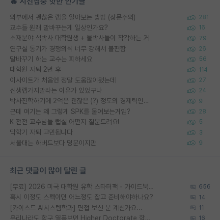
🔥 시선집중 핫한 인기글
외부에서 괜찮은 랩을 알아보는 방법 (장문주의)
281
교수들 원래 말바꾸는게 일상인가요?
16
소재분야 석박사 대학원생 + 물박사들이 착각하는 거
79
연구실 동기가 경쟁의식 너무 강해서 불편함
26
말바꾸기 하는 교수는 피하세요
56
대학원 자퇴 2년 후
114
이사이트가 처음엔 정말 도움많이됐는데
27
신생랩가지말라는 이유가 있었구나
24
박사진학하기에 2억은 괜찮은 (?) 정도의 경제력인가요
9
근데 여기는 왜 그렇게 SPK를 물어보는거임?
28
K 전전 교수님들 랩실 어떤지 질문드려요!
5
막학기 자퇴 고민됩니다
3
서울대는 하버드보다 명문이지만
9
최근 댓글이 많이 달린 글
[무료] 2026 미국 대학원 유학 스타터팩 - 가이드북 & 합격자 컨택메일 템플릿
656
혹시 이정도 스펙이면 어느정도 잡고 준비해야하나요?
14
[카이스트 AI시스템학과] 면접 보신 분 계신가요...
11
우리나라도 학구 열풍보면 Higher Doctorate 학위가 필요하다고 봅니다.
16