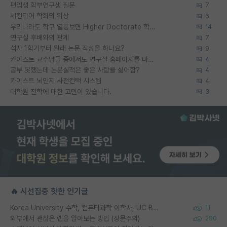
편입생 학부연구생 질문
7
세컨티어 학회의 위상
6
우리나라도 학구 열풍보면 Higher Doctorate 학위가 필요하다고 봅니다.
14
연구실 후배와의 관계
7
석사 1학기부터 원래 논문 작성을 하나요?
9
카이스트 교수님들 중에서도 연구실 홈페이지를 마련 안 하신 분들이 계시던데
4
공부 못했는데 논문실적은 좋은 사람을 싫어함?
4
카이스트 뇌인지 사전컨택 시스템
4
대학원 진학에 대한 고민이 있습니다.
3
🔥 시선집중 핫한 인기글
Korea University 수학, 컴퓨터과학 이학사, UC Berkeley 산업공학 대학원 공학박사가 되는 것은 쉽지 않겠죠?
11
외부에서 괜찮은 랩을 알아보는 방법 (장문주의)
280