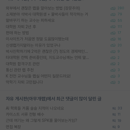
외부에서 괜찮은 랩을 알아보는 방법 (장문주의)
280
소재분야 석박사 대학원생 + 물박사들이 착각하는 거
79
말바꾸기 하는 교수는 피하세요
55
대학원 자퇴 2년 후
111
편애 하는 방법
17
이사이트가 처음엔 정말 도움많이됐는데
16
신생랩가지말라는 이유가 있었구나
20
박사진학하기에 2억은 괜찮은 (?) 정도의 경제력인가요
9
타대학원 컨텍 준비중인데, 지도교수님께는 언제 말씀드려야 할까요?
2
대학원 합격구조 관련
2
통신 관련 랩 추천
3
K 전전 교수님들 랩실 어떤지 질문드려요!
3
막학기 자퇴 고민됩니다
3
자유 게시판(아무개랩)에서 최근 댓글이 많이 달린 글
AI 학회들 거품 슬슬 지적이 나오네요
33
카이스트 서류 전형 배수
11
근데 여기는 왜 그렇게 SPK를 물어보는거임?
19
면접 복장
9