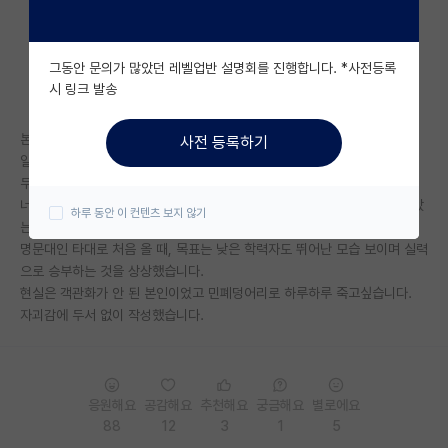
자유 게시판(아무개랩)
그동안 문의가 많았던 레벨업반 설명회를 진행합니다. *사전등록
미국 유학 게시판
시 링크 발송
미국 대학원 합격 후기 게시판
본인입니다.
사전 등록하기
대학원생 모집 게시판
일처리 못 해서 매일 같이 교수한테 깨지고, 피해만 주고, 심지어 혼나는게
무서워 더 숨기다가 더 큰 피해만 줬습니다.
대학원 합격 후기 게시판
너무 인생이 암울하고 타대로 오면서 시간, 돈 다 쓰고, 부모님 기대 다 받았
하루 동안 이 컨텐츠 보지 않기
는데 매일 같이 도망치고 싶습니다.
연구실(PI) 홍보 게시판
명문대인 타대로 처음 올 때, 목표는 낮은 학력자도 뛰어난 모습 보이며 실력
으로 승부하는 것을 상상했습니다.
석박사 채용 정보 게시판
현실은 객관화가 안 된 본인이었고 민폐덩어리로 하루하루 죽고싶습니다.
자괴감에 두서 없이 작성했습니다.
임용 정보 게시판
학부 인턴 게시판
취업 게시판
응원해요
공감해요
추천해요
궁금해요
별로에요
88
12
3
1
5
임용 후기 게시판