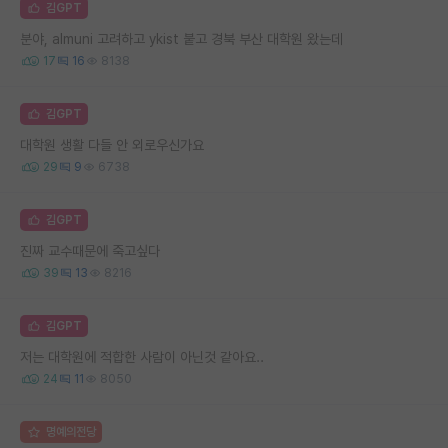
김GPT
분야, almuni 고려하고 ykist 붙고 경북 부산 대학원 왔는데
17
16
8138
김GPT
대학원 생활 다들 안 외로우신가요
29
9
6738
김GPT
진짜 교수때문에 죽고싶다
39
13
8216
김GPT
저는 대학원에 적합한 사람이 아닌것 같아요..
24
11
8050
명예의전당