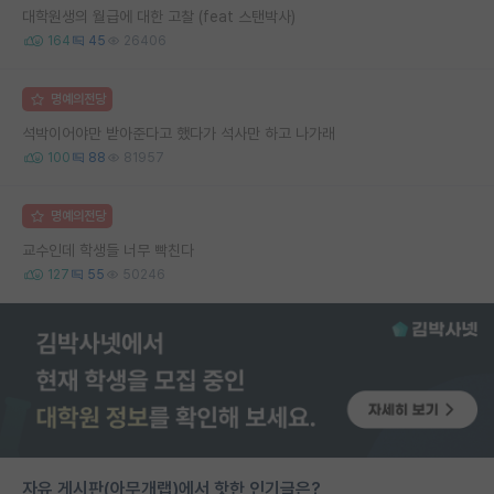
대학원생의 월급에 대한 고찰 (feat 스탠박사)
164
45
26406
명예의전당
석박이어야만 받아준다고 했다가 석사만 하고 나가래
100
88
81957
명예의전당
교수인데 학생들 너무 빡친다
127
55
50246
자유 게시판(아무개랩)에서 핫한 인기글은?