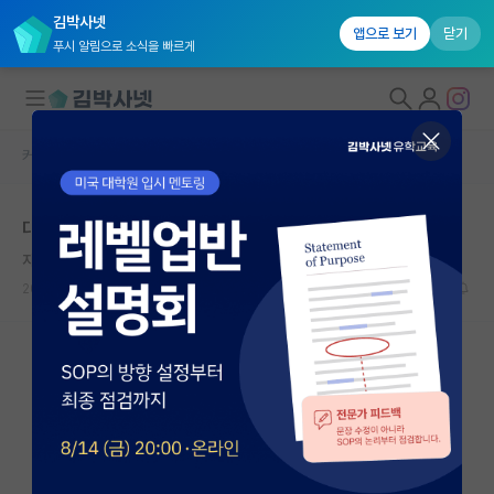
김박사넷
앱으로 보기
닫기
푸시 알림으로 소식을 빠르게
커뮤니티 홈
자유 게시판(아무개랩)
대학원생 모집
대학원 빌런
국내대학원 정보
자상한 찰스 배비지
*
연구실&오픈랩
2023.06.15
25
28658
커뮤니티
커뮤니티 홈
전체글보기
베스트 게시판
IF 명예의전당