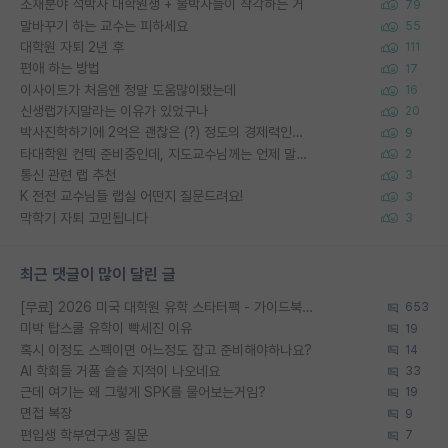
소재분야 석박사 대학원생 + 물박사들이 착각하는 거
79
말바꾸기 하는 교수는 피하세요
55
대학원 자퇴 2년 후
111
편애 하는 방법
17
이사이트가 처음엔 정말 도움많이됐는데
16
신생랩가지말라는 이유가 있었구나
20
박사진학하기에 2억은 괜찮은 (?) 정도의 경제력인가요
9
타대학원 컨텍 준비중인데, 지도교수님께는 언제 말씀드려야 할까요?
2
통신 관련 랩 추천
3
K 전전 교수님들 랩실 어떤지 질문드려요!
3
막학기 자퇴 고민됩니다
3
최근 댓글이 많이 달린 글
[무료] 2026 미국 대학원 유학 스타터팩 - 가이드북 & 합격자 컨택메일 템플릿
653
미박 탑스쿨 유학이 빡세진 이유
19
혹시 이정도 스펙이면 어느정도 잡고 준비해야하나요?
14
AI 학회들 거품 슬슬 지적이 나오네요
33
근데 여기는 왜 그렇게 SPK를 물어보는거임?
19
면접 복장
9
편입생 학부연구생 질문
7