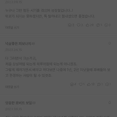
2023.06.15
재팬라운지 🌸
누구나 그런 힘든 시기를 겪으며 성장할겁니다..!
위로가 되지는 못하겠지만, 툭 털어내고 힘내셨으면 좋겠습니다.
3
3
28
1
0
대댓글 쓰기
넉살좋은 피보나치
2023.06.15
다 그러면서 크는거고,
처음 상상처럼 되는게 하루아침에 되는게 아니겠죠.
그렇게 꺠져가면서 배우고 하다보면 나중에 1년, 2년 지낫을때 후배들이 보
고 존경하는 사람이 될 수 있겟죠.
4
1
18
1
1
대댓글 쓰기
엉뚱한 로버트 보일
2023.06.15