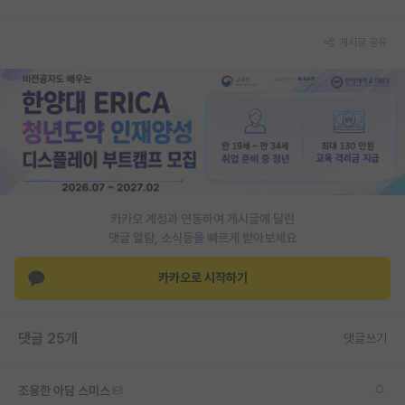
PI 전용 게시판
게시글 공유
인문사회 계열 게시판
특수/전문대학원 게시판
반도체/AI 게시판
장학금/장학생 게시판
학술 정보 게시판
카카오 계정과 연동하여 게시글에 달린
댓글 알람, 소식등을 빠르게 받아보세요
홍보 게시판
카카오로 시작하기
커리어
유학교육
댓글 25개
댓글쓰기
이벤트
반도체 아카데미
조용한 아담 스미스