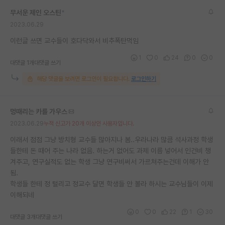
무서운 제인 오스틴
*
2023.06.29
이런글 쓰면 교수들이 호다닥와서 비추폭탄먹임
1
0
24
0
0
대댓글 1개
대댓글 쓰기
해당 댓글을 보려면 로그인이 필요합니다.
로그인하기
멍때리는 카를 가우스
2023.06.29
누적 신고가 20개 이상인 사용자입니다.
이래서 점점 그냥 방치형 교수들 많아지나 봄..우라나라 많큼 석사과정 학생
들한테 돈 때어 주는 나라 없음. 하는거 없어도 과제 이름 넣어서 인건비 챙
겨주고, 연구실적도 없는 학생 그냥 연구비써서 가르쳐주는건데 이해가 안
됨.
학생들 한테 정 털리고 정교수 달면 학생들 안 볼라 하시는 교수님들이 이제
이해되네
0
0
22
1
30
대댓글 3개
대댓글 쓰기