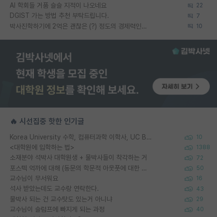
AI 학회들 거품 슬슬 지적이 나오네요
22
DGIST 가는 방법 추천 부탁드립니다.
7
박사진학하기에 2억은 괜찮은 (?) 정도의 경제력인가요
10
🔥 시선집중 핫한 인기글
Korea University 수학, 컴퓨터과학 이학사, UC Berkeley 산업공학 대학원 공학박사가 되는 것은 쉽지 않겠죠?
10
<대학원에 입학하는 법>
1388
소재분야 석박사 대학원생 + 물박사들이 착각하는 거
72
포스텍 억까에 대해 (동문의 학문적 아웃풋에 대한 반박)
50
교수님이 무서워요
16
석사 받았는데도 교수랑 연락한다.
43
물박사 되는 건 교수탓도 있는거 아니냐
29
교수님이 슬럼프에 빠지게 되는 과정
40