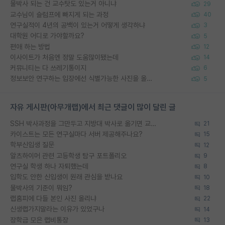
물박사 되는 건 교수탓도 있는거 아니냐
29
교수님이 슬럼프에 빠지게 되는 과정
40
연구실적이 4년의 공백이 있는거 어떻게 생각하냐
3
대학원 어디로 가야할까요?
5
편애 하는 방법
12
이사이트가 처음엔 정말 도움많이됐는데
14
커뮤니티는 다 쓰레기통이지
6
정보보안 연구하는 입장에선 식별가능한 사진을 올리는건 비추이긴함
5
자유 게시판(아무개랩)에서 최근 댓글이 많이 달린 글
SSH 박사과정을 그만두고 지방대 박사로 옮기면 교수의 꿈은 끝일까요?
21
카이스트는 모든 연구실마다 서버 제공해주나요?
15
학부신입생 질문
12
알츠하이머 관련 고등학생 탐구 포트폴리오
9
연구실 학생 하나 자퇴했는데
8
입학도 안한 신입생이 원래 관심을 받나요
10
물박사의 기준이 뭐임?
18
랩홈피에 다들 본인 사진 올리냐
22
신생랩가지말라는 이유가 있었구나
14
장학금 모은 랩비통장
13