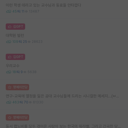
이런 학생 데리고 있는 교수님과 동료들 안타깝다
45
11
13487
김GPT
대학원 빌런
109
25
28623
김GPT
우리교수
18
9
5638
명예의전당
연구-교육에 열정을 잃은 공대 교수님들께 드리는 시니컬한 메세지...(ㅂㄷㅂㄷ)
463
70
61330
명예의전당
동서 랩노비를 모두 겪어온 사람이 보는 한국의 워라밸, 그리고 간곡한 당부의 말씀