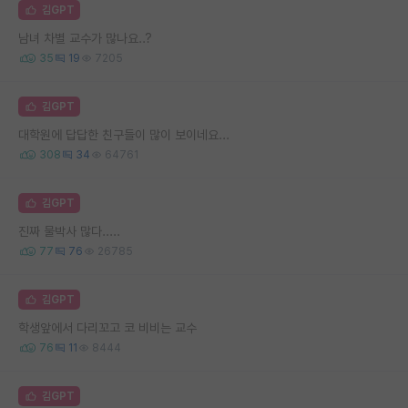
김GPT
남녀 차별 교수가 많나요..?
35
19
7205
김GPT
대학원에 답답한 친구들이 많이 보이네요...
308
34
64761
김GPT
진짜 물박사 많다.....
77
76
26785
김GPT
학생앞에서 다리꼬고 코 비비는 교수
76
11
8444
김GPT