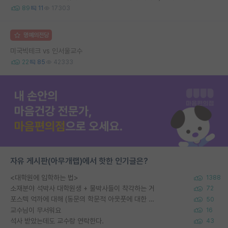
89
11
17303
명예의전당
미국빅테크 vs 인서울교수
22
85
42333
자유 게시판(아무개랩)에서 핫한 인기글은?
<대학원에 입학하는 법>
1388
소재분야 석박사 대학원생 + 물박사들이 착각하는 거
72
포스텍 억까에 대해 (동문의 학문적 아웃풋에 대한 반박)
50
교수님이 무서워요
16
석사 받았는데도 교수랑 연락한다.
43