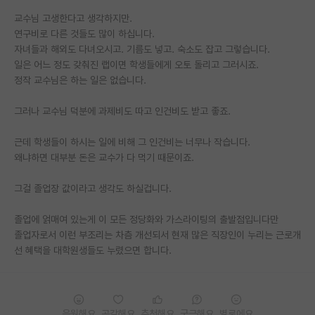
교수님 고생한다고 생각하지만.
PI 전용 게시판
연구비로 다른 것들도 많이 하십니다.
자녀들과 해외도 다녀오시고. 기름도 넣고. 숙소도 잡고 그렇습니다.
인문사회 계열 게시판
일은 어느 정도 갖춰진 랩이면 학생들에게 오토 돌리고 그러시죠.
특수/전문대학원 게시판
정작 교수님은 하는 일은 없습니다.
반도체/AI 게시판
그러나 교수님 덕분에 과제비도 따고 인건비도 받고 좋죠.
장학금/장학생 게시판
근데 학생들이 하시는 일에 비해 그 인건비는 너무나 작습니다.
왜냐하면 대부분 돈은 교수가 다 먹기 때문이죠.
학술 정보 게시판
그걸 졸업장 값이라고 생각도 하실겁니다.
홍보 게시판
커리어
졸업에 얽매여 있는게 이 모든 정당화와 가스라이팅의 출발점입니다만
졸업자로서 이런 부조리는 차츰 개선되서 현재 많은 직장인이 누리는 근로개
유학교육
선 혜택을 대학원생들도 누렸으면 합니다.
이벤트
반도체 아카데미
응원해요
공감해요
추천해요
궁금해요
별로에요