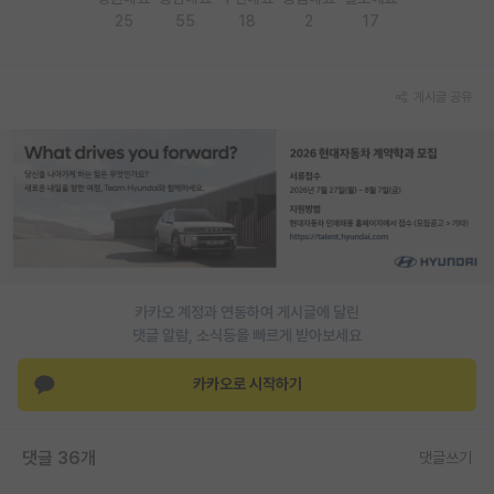
25
55
18
2
17
재팬라운지 🌸
게시글 공유
카카오 계정과 연동하여 게시글에 달린
댓글 알람, 소식등을 빠르게 받아보세요
카카오로 시작하기
댓글 36개
댓글쓰기