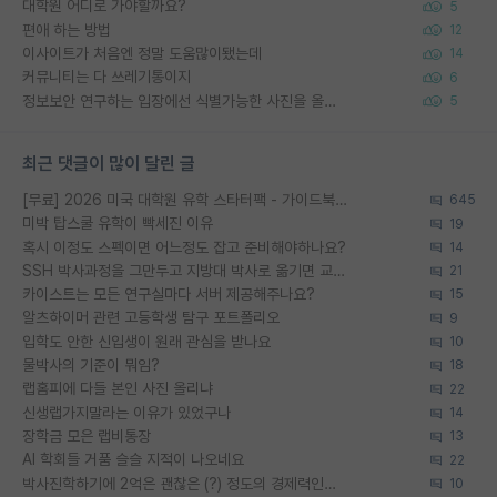
대학원 어디로 가야할까요?
5
편애 하는 방법
12
이사이트가 처음엔 정말 도움많이됐는데
14
커뮤니티는 다 쓰레기통이지
6
정보보안 연구하는 입장에선 식별가능한 사진을 올리는건 비추이긴함
5
최근 댓글이 많이 달린 글
[무료] 2026 미국 대학원 유학 스타터팩 - 가이드북 & 합격자 컨택메일 템플릿
645
미박 탑스쿨 유학이 빡세진 이유
19
혹시 이정도 스펙이면 어느정도 잡고 준비해야하나요?
14
SSH 박사과정을 그만두고 지방대 박사로 옮기면 교수의 꿈은 끝일까요?
21
카이스트는 모든 연구실마다 서버 제공해주나요?
15
알츠하이머 관련 고등학생 탐구 포트폴리오
9
입학도 안한 신입생이 원래 관심을 받나요
10
물박사의 기준이 뭐임?
18
랩홈피에 다들 본인 사진 올리냐
22
신생랩가지말라는 이유가 있었구나
14
장학금 모은 랩비통장
13
AI 학회들 거품 슬슬 지적이 나오네요
22
박사진학하기에 2억은 괜찮은 (?) 정도의 경제력인가요
10