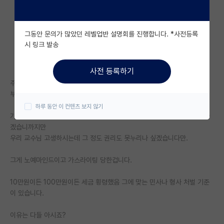
자유 게시판(아무개랩)
그동안 문의가 많았던 레벨업반 설명회를 진행합니다. *사전등록
미국 유학 게시판
시 링크 발송
미국 대학원 합격 후기 게시판
사전 등록하기
대학원생 모집 게시판
주변에 다 같은 대학원생, 그리고 교수 뿐이고
부적절한 취급과 부조리에 매우 익숙한거 이해합니다.
대학원 합격 후기 게시판
하루 동안 이 컨텐츠 보지 않기
가족 식사 건은 연구비 횡령이자 불법이고 모든 교수가 안그러면 얼마나 좋
연구실(PI) 홍보 게시판
겠습니까지만
우리 교수님 고생하시는데 그 정도 권리도 못누리나 싶겠습니다만.
석박사 채용 정보 게시판
임용 정보 게시판
그게 노예마인드이고 가스라이팅 당한겁니다.
학부 인턴 게시판
10만원이든 100만원이든 세금 횡령했음 그에 맞는 민사나 형사 처벌 기준
이 있습니다.
취업 게시판
이유는 다들 아시죠?
임용 후기 게시판