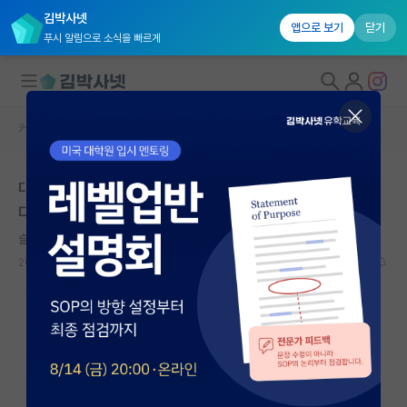
김박사넷
앱으로 보기
닫기
푸시 알림으로 소식을 빠르게
커뮤니티 홈
자유 게시판(아무개랩)
대학원생 모집
대학원생들 교수에게 가스라이팅 당한 것은 이해가 갑니
국내대학원 정보
다. 안타깝네요.
연구실&오픈랩
슬기로운 박경리
커뮤니티
2023.06.29
36
12882
커뮤니티 홈
전체글보기
베스트 게시판
IF 명예의전당