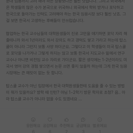
문대 임용까지 고려 해야 하는 상황보다는 훨씬 낫습니다. 그리고 외국에서
온 학생들의 많은 수가 본국으로 귀국하니 외국에서 학위 받거나 포닥하고
PI 전용 게시판
한국으로 돌아가는 인력도 고려해야 하는 한국 임용시장 보다 훨씬 낫죠. 그
걸 보면 한국서 고생하는 후배들이 안쓰럽습니다.
인문사회 계열 게시판
특수/전문대학원 게시판
협업하는 한국 교수님들의 대학원생들이 진로 고민을 얘기하면 포닥 자리 해
줄테니까 와서 1년이라도 와서 강의도 하고 경력도 쌓고 가라고 하는데 탑스
반도체/AI 게시판
쿨이 아니라 그런지 보통 사양 하더군요. 그렇다고 이 학생들이 미국 탑스쿨
로 포닥을 나가거나 그렇게 하지는 않고 보통 한국서 지도교수 밑에서 연구
장학금/장학생 게시판
교수나 아니면 비전임 교수 자리로 가더군요. 짧은 생각에는 1-2년이라도 미
국서 영어 강의 경험 쌓으면서 논문 쓰면 좋지 않을까 하는데 그게 한국 임용
학술 정보 게시판
시장에는 큰 메릿이 없는 듯 합니다.
홍보 게시판
탑스쿨 교수가 아닌 입장에서 한국 대학원생들한테 도움을 줄 수 있는 방법
커리어
이 뭐가 있을까요? 방학 때 인턴? 아님 1~2학기 방문 학자로 초청? 음.. 아
마 탑스쿨 교수가 아니라 없을 수도 있겠네요 ...
유학교육
이벤트
응원해요
공감해요
추천해요
궁금해요
별로에요
반도체 아카데미
6
6
2
3
1