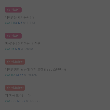
김GPT
대학원을 왜가는거임?
81
125
21823
김GPT
미국에서 유학하는 내 친구
25
6
12540
명예의전당
대학원생의 월급에 대한 고찰 (feat 스탠박사)
164
45
26425
명예의전당
저 미국 교수입니다
339
107
100370