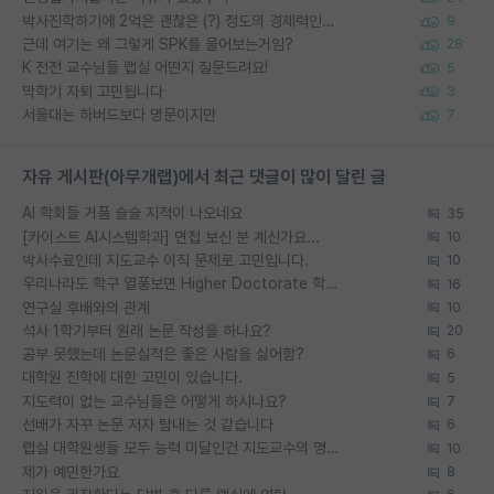
박사진학하기에 2억은 괜찮은 (?) 정도의 경제력인가요
9
근데 여기는 왜 그렇게 SPK를 물어보는거임?
28
K 전전 교수님들 랩실 어떤지 질문드려요!
5
막학기 자퇴 고민됩니다
3
서울대는 하버드보다 명문이지만
7
자유 게시판(아무개랩)에서 최근 댓글이 많이 달린 글
AI 학회들 거품 슬슬 지적이 나오네요
35
[카이스트 AI시스템학과] 면접 보신 분 계신가요...
10
박사수료인데 지도교수 이직 문제로 고민입니다.
10
우리나라도 학구 열풍보면 Higher Doctorate 학위가 필요하다고 봅니다.
16
연구실 후배와의 관계
10
석사 1학기부터 원래 논문 작성을 하나요?
20
공부 못했는데 논문실적은 좋은 사람을 싫어함?
6
대학원 진학에 대한 고민이 있습니다.
5
지도력이 없는 교수님들은 어떻게 하시나요?
7
선배가 자꾸 논문 저자 탐내는 것 같습니다
6
랩실 대학원생들 모두 능력 미달인건 지도교수의 영향 아닌가?
10
제가 예민한가요
8