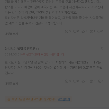
기회를 제안해주는 것만으로도 충분히 도움을 주고 계신다고 생각합니다..
탑스쿨 아니기 때문에 굳이 미국가는 수고로움과 시간 투자하기가 꺼려진다
라는 것이 진짜 이유면, 그것이 본인의 한계인거겠지요.
작성자님은 작성자님대로 기회를 열어놓고, 그것을 잡을 줄 아는 사람들한테
만 계속 도움을 주셔도 괜찮다고 생각합니다.
0
0
8
1
0
대댓글 쓰기
눈치보는 빌헬름 뢴트겐
2024.03.01
누적 신고가 20개 이상인 사용자입니다.
한국도 사실 그냥저냥 잘 살아 갑니다. 처절하게 사는 지방대생? ... TV는
안보지만 거기 다큐에 나오는 것처럼 열심히 사는 지방대생 0.01프로 안될
겁니다.
0
0
6
0
1
대댓글 쓰기
해당 댓글을 보려면 로그인이 필요합니다.
로그인하기