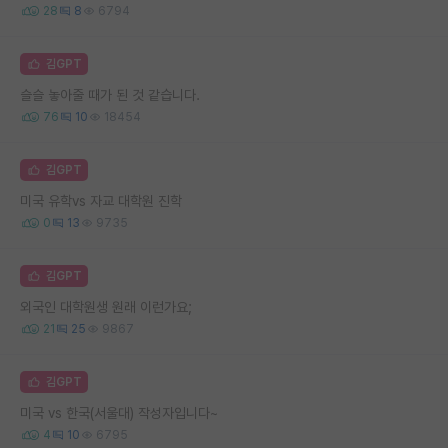
28
8
6794
김GPT
슬슬 놓아줄 때가 된 것 같습니다.
76
10
18454
김GPT
미국 유학vs 자교 대학원 진학
0
13
9735
김GPT
외국인 대학원생 원래 이런가요;
21
25
9867
김GPT
미국 vs 한국(서울대) 작성자입니다~
4
10
6795