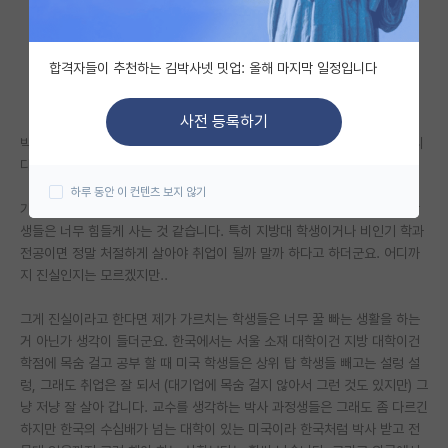
자유 게시판(아무개랩)
합격자들이 추천하는 김박사넷 밋업: 올해 마지막 일정입니다
미국 유학 게시판
미국 대학원 합격 후기 게시판
사전 등록하기
박사 받고 학생들 가르친지 한 10년, 미국 유학 온지는 거의 20년 되었습니
대학원생 모집 게시판
다.
하루 동안 이 컨텐츠 보지 않기
대학원 합격 후기 게시판
가끔 유투브에 한국 대학생들 관련한 다큐멘터리가 떠서 보게 되면 한국 학
생들은 너무 힘들게 사는 것 같습니다. 특히 지방대 학생이거나 비인기 학과
연구실(PI) 홍보 게시판
전공이면 정말 처절하게 살아야 취업이 될까 말까 하다고 하더군요. 어디까
지 진실인지는 모르겠지만..
석박사 채용 정보 게시판
임용 정보 게시판
그게 진실이라고 한다면 제가 가르치는 학생들은 너무 꿀 빠는 생활을 하는
거 아닌가 생각이 들더군요. 한국에서는 서울 소재 대학이건 지방 대학이건
학부 인턴 게시판
학점에 목숨 걸고 공부 할 때 미국 학생들은 상위 탑 학생들 빼고는 설렁 설
렁, 그래도 취업은 잘 되서 (대기업에 목숨 걸지 않아서 그런 것도 있지만) 그
취업 게시판
냥 저냥 잘 살아 갑니다. 교수를 생각하는 박사 과정생들은 그래도 좀 다르긴
하지만 한국의 수십배가 넘는 대학이 있는 미국이라 한국처럼 박사 받고 전
임용 후기 게시판