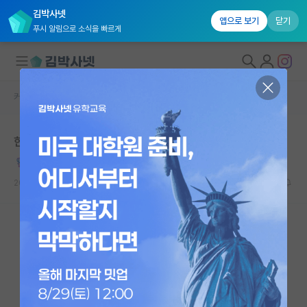
김박사넷
앱으로 보기
닫기
푸시 알림으로 소식을 빠르게
커뮤니티 홈
자유 게시판(아무개랩)
대학원생 모집
한국 대학(원)생 vs 미국 대학(원)생
국내대학원 정보
시끄러운 윌리엄 셰익스피어
연구실&오픈랩
2024.02.29
14
9577
커뮤니티
커뮤니티 홈
전체글보기
베스트 게시판
IF 명예의전당