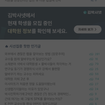
지원을 권장한다는 답변 후 다른 랩실에 연락
6
🔥 시선집중 핫한 인기글
외부에서 괜찮은 랩을 알아보는 방법 (장문주의)
281
교수들 원래 말바꾸는게 일상인가요?
16
소재분야 석박사 대학원생 + 물박사들이 착각하는 거
79
연구실 동기가 경쟁의식 너무 강해서 불편함
25
말바꾸기 하는 교수는 피하세요
56
대학원 자퇴 2년 후
114
이사이트가 처음엔 정말 도움많이됐는데
27
신생랩가지말라는 이유가 있었구나
24
박사진학하기에 2억은 괜찮은 (?) 정도의 경제력인가요
9
근데 여기는 왜 그렇게 SPK를 물어보는거임?
28
K 전전 교수님들 랩실 어떤지 질문드려요!
5