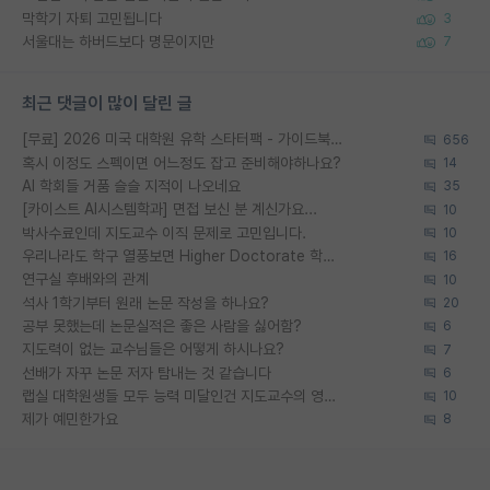
막학기 자퇴 고민됩니다
3
서울대는 하버드보다 명문이지만
7
최근 댓글이 많이 달린 글
[무료] 2026 미국 대학원 유학 스타터팩 - 가이드북 & 합격자 컨택메일 템플릿
656
혹시 이정도 스펙이면 어느정도 잡고 준비해야하나요?
14
AI 학회들 거품 슬슬 지적이 나오네요
35
[카이스트 AI시스템학과] 면접 보신 분 계신가요...
10
박사수료인데 지도교수 이직 문제로 고민입니다.
10
우리나라도 학구 열풍보면 Higher Doctorate 학위가 필요하다고 봅니다.
16
연구실 후배와의 관계
10
석사 1학기부터 원래 논문 작성을 하나요?
20
공부 못했는데 논문실적은 좋은 사람을 싫어함?
6
지도력이 없는 교수님들은 어떻게 하시나요?
7
선배가 자꾸 논문 저자 탐내는 것 같습니다
6
랩실 대학원생들 모두 능력 미달인건 지도교수의 영향 아닌가?
10
제가 예민한가요
8