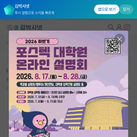
김박사넷
앱으로 보기
닫기
푸시 알림으로 소식을 빠르게
커뮤니티 홈
자유 게시판(아무개랩)
대학원생 모집
본문이 수정되지 않는 박제글입니다.
국내대학원 정보
대학원 컨택
연구실&오픈랩
멍때리는 가브리엘 마르케스
커뮤니티
2024.04.03
3
1879
커뮤니티 홈
전체글보기
베스트 게시판
IF 명예의전당