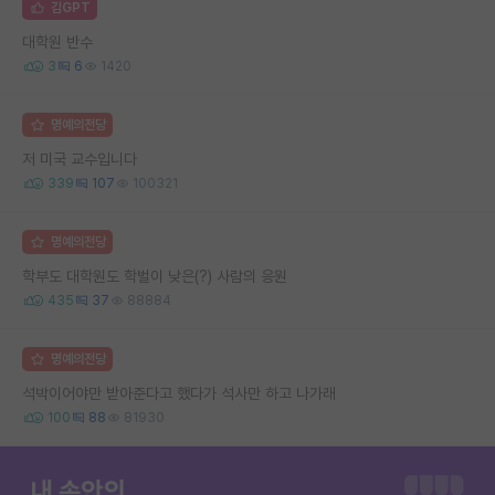
김GPT
대학원 반수
3
6
1420
명예의전당
저 미국 교수입니다
339
107
100321
명예의전당
학부도 대학원도 학벌이 낮은(?) 사람의 응원
435
37
88884
명예의전당
석박이어야만 받아준다고 했다가 석사만 하고 나가래
100
88
81930