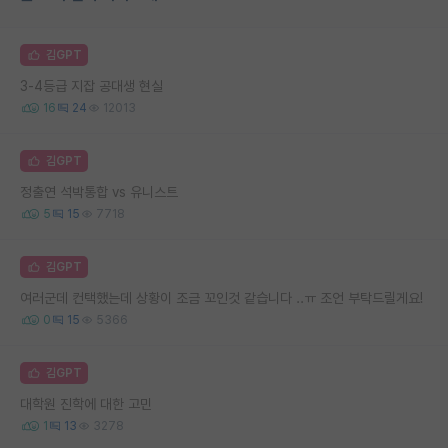
김GPT
3-4등급 지잡 공대생 현실
16
24
12013
김GPT
정출연 석박통합 vs 유니스트
5
15
7718
김GPT
여러군데 컨택했는데 상황이 조금 꼬인것 같습니다 ..ㅠ 조언 부탁드릴게요!
0
15
5366
김GPT
대학원 진학에 대한 고민
1
13
3278