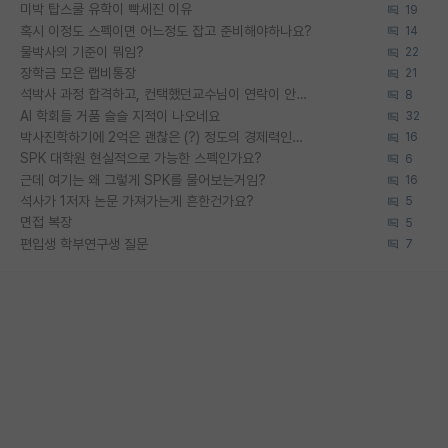
미박 탑스쿨 유학이 빡세진 이유
19
혹시 이정도 스펙이면 어느정도 잡고 준비해야하나요?
14
물박사의 기준이 뭐임?
22
장학금 모은 랩비통장
21
석박사 과정 합격하고, 컨택했던교수님이 연락이 안됩니다...
8
AI 학회들 거품 슬슬 지적이 나오네요
32
박사진학하기에 2억은 괜찮은 (?) 정도의 경제력인가요
16
SPK 대학원 현실적으로 가능한 스펙인가요?
6
근데 여기는 왜 그렇게 SPK를 물어보는거임?
16
석사가 1저자 논문 가져가는게 흔한건가요?
5
면접 복장
5
편입생 학부연구생 질문
7