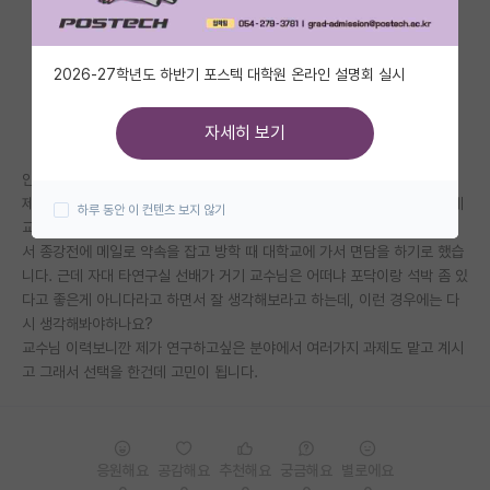
자유 게시판(아무개랩)
2026-27학년도 하반기 포스텍 대학원 온라인 설명회 실시
미국 유학 게시판
미국 대학원 합격 후기 게시판
자세히 보기
대학원생 모집 게시판
안녕하세요 국립대 농공학 계열 4학년 학생입니다.
제가 자대가 아닌 타대로 진학하려고 타대학 교수님께 컨택메일을 보냈는데
하루 동안 이 컨텐츠 보지 않기
대학원 합격 후기 게시판
교수님께서 답장으로 되게 긍정적으로 말하시면서 방학때 면담하자고 하셔
서 종강전에 메일로 약속을 잡고 방학 때 대학교에 가서 면담을 하기로 했습
연구실(PI) 홍보 게시판
니다. 근데 자대 타연구실 선배가 거기 교수님은 어떠냐 포닥이랑 석박 좀 있
다고 좋은게 아니다라고 하면서 잘 생각해보라고 하는데, 이런 경우에는 다
석박사 채용 정보 게시판
시 생각해봐야하나요?
교수님 이력보니깐 제가 연구하고싶은 분야에서 여러가지 과제도 맡고 계시
임용 정보 게시판
고 그래서 선택을 한건데 고민이 됩니다.
학부 인턴 게시판
취업 게시판
응원해요
공감해요
추천해요
궁금해요
별로에요
임용 후기 게시판