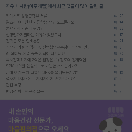
자유 게시판(아무개랩)에서 최근 댓글이 많이 달린 글
카이스트 경영공학부 서류
28
알츠하이머 관련 고등학생 탐구 포트폴리오
14
물박사의 기준이 뭐임?
22
신생랩가지말라는 이유가 있었구나
17
장학금 모은 랩비통장
21
석박사 과정 합격하고, 컨택했던교수님이 연락이 안됩니다...
8
AI 학회들 거품 슬슬 지적이 나오네요
32
박사진학하기에 2억은 괜찮은 (?) 정도의 경제력인가요
16
SPK 대학원 현실적으로 가능한 스펙인가요?
6
근데 여기는 왜 그렇게 SPK를 물어보는거임?
16
석사가 1저자 논문 가져가는게 흔한건가요?
5
면접 복장
5
편입생 학부연구생 질문
7