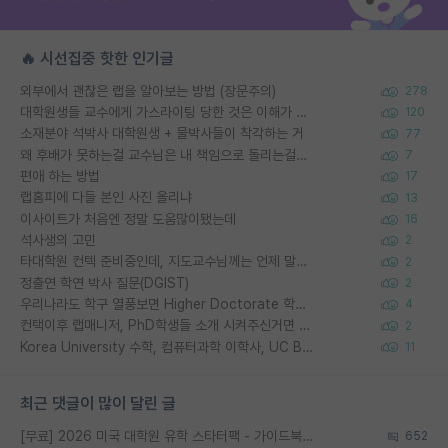
🔥 시선집중 핫한 인기글
외부에서 괜찮은 랩을 알아보는 방법 (장문주의)
278
대학원생들 교수에게 가스라이팅 당한 것은 이해가 갑니다. 안타깝네요.
120
소재분야 석박사 대학원생 + 물박사들이 착각하는 거
77
왜 후배가 못하는걸 교수님은 내 책임으로 돌리는걸까요?
7
편애 하는 방법
17
랩홈피에 다들 본인 사진 올리냐
13
이사이트가 처음엔 정말 도움많이됐는데
16
석사생의 고민
2
타대학원 컨텍 준비중인데, 지도교수님께는 언제 말씀드려야 할까요?
2
정출연 학연 박사 질문(DGIST)
2
우리나라도 학구 열풍보면 Higher Doctorate 학위가 필요하다고 봅니다.
4
컨택이후 랩매니저, PhD학생들 소개 시켜주신거면 거의 컨펌에 가깝나요?
2
Korea University 수학, 컴퓨터과학 이학사, UC Berkeley 산업공학 대학원 공학박사가 되는 것은 쉽지 않겠죠?
11
최근 댓글이 많이 달린 글
[무료] 2026 미국 대학원 유학 스타터팩 - 가이드북 & 합격자 컨택메일 템플릿
652