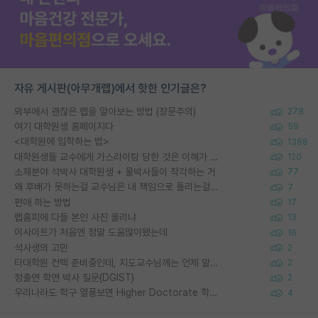
자유 게시판(아무개랩)에서 핫한 인기글은?
외부에서 괜찮은 랩을 알아보는 방법 (장문주의)
278
여기 대학원생 홈페이지다
59
<대학원에 입학하는 법>
1388
대학원생들 교수에게 가스라이팅 당한 것은 이해가 갑니다. 안타깝네요.
120
소재분야 석박사 대학원생 + 물박사들이 착각하는 거
77
왜 후배가 못하는걸 교수님은 내 책임으로 돌리는걸까요?
7
편애 하는 방법
17
랩홈피에 다들 본인 사진 올리냐
13
이사이트가 처음엔 정말 도움많이됐는데
16
석사생의 고민
2
타대학원 컨텍 준비중인데, 지도교수님께는 언제 말씀드려야 할까요?
2
정출연 학연 박사 질문(DGIST)
2
우리나라도 학구 열풍보면 Higher Doctorate 학위가 필요하다고 봅니다.
4