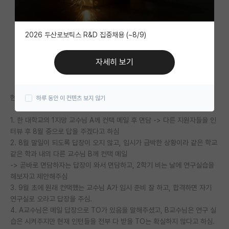
자유 게시판(아무개랩)
2026 두산로보틱스 R&D 집중채용 (~8/9)
미국 유학 게시판
미국 대학원 합격 후기 게시판
자세히 보기
대학원생 모집 게시판
현재 spk를 진학하기 위해 컨택 준비중이었던 4학년 2학기생입니다.
하루 동안 이 컨텐츠 보지 않기
대학원 합격 후기 게시판
1. 한 대학교의 1지망 교수님 A께 컨택 메일 후 면담 -> 다른 지원자들을 인
연구실(PI) 홍보 게시판
터뷰 후 8월 중으로 답을 주겠다고 하심
석박사 채용 정보 게시판
2. 8월 말일이 되도록 답장이 오지 않고, 입시가 급박한 상황이라 같은 학교
같은 학과 내의 다른 교수님 B께 컨택 메일
임용 정보 게시판
-> 곧바로 면담하자는 답장이 와서 면담하고, 2학기 비는 날에 연구실습을
해보자고 제안해주심
학부 인턴 게시판
3. 9월 초에 원래 컨택했는 교수님 A가 입시 준비 잘 하고, 합격하면 자기
연구실로 오라고 답장을 주심.
취업 게시판
4. A교수님은 메일 답장으로 TO가 있음을 말해주셨고, B교수님은 연구 실
습은 시켜주지만 현재 인턴들을 전부 다 받을 TO는 확실하지 않다고 하심.
임용 후기 게시판