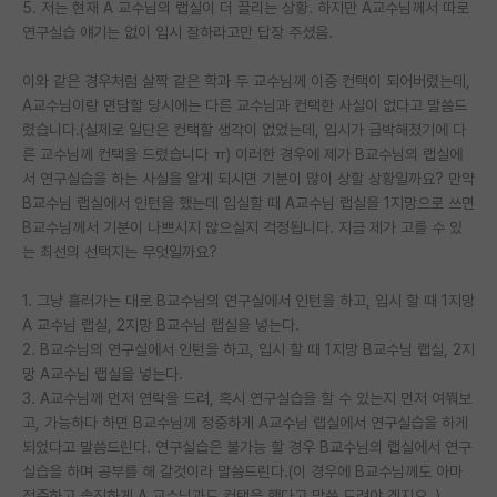
5. 저는 현재 A 교수님의 랩실이 더 끌리는 상황. 하지만 A교수님께서 따로
연구실습 얘기는 없이 입시 잘하라고만 답장 주셨음.
PI 전용 게시판
인문사회 계열 게시판
이와 같은 경우처럼 살짝 같은 학과 두 교수님께 이중 컨택이 되어버렸는데,
A교수님이랑 면담할 당시에는 다른 교수님과 컨택한 사실이 없다고 말씀드
특수/전문대학원 게시판
렸습니다.(실제로 일단은 컨택할 생각이 없었는데, 입시가 급박해졌기에 다
른 교수님께 컨택을 드렸습니다 ㅠ) 이러한 경우에 제가 B교수님의 랩실에
반도체/AI 게시판
서 연구실습을 하는 사실을 알게 되시면 기분이 많이 상할 상황일까요? 만약
B교수님 랩실에서 인턴을 했는데 입실할 때 A교수님 랩실을 1지망으로 쓰면
장학금/장학생 게시판
B교수님께서 기분이 나쁘시지 않으실지 걱정됩니다. 지금 제가 고를 수 있
는 최선의 선택지는 무엇일까요?
학술 정보 게시판
홍보 게시판
1. 그냥 흘러가는 대로 B교수님의 연구실에서 인턴을 하고, 입시 할 때 1지망
A 교수님 랩실, 2지망 B교수님 랩실을 넣는다.
커리어
2. B교수님의 연구실에서 인턴을 하고, 입시 할 때 1지망 B교수님 랩실, 2지
망 A교수님 랩실을 넣는다.
유학교육
3. A교수님께 먼저 연락을 드려, 혹시 연구실습을 할 수 있는지 먼저 여쭤보
고, 가능하다 하면 B교수님께 정중하게 A교수님 랩실에서 연구실습을 하게
이벤트
되었다고 말씀드린다. 연구실습은 불가능 할 경우 B교수님의 랩실에서 연구
실습을 하며 공부를 해 갈것이라 말씀드린다.(이 경우에 B교수님께도 아마
반도체 아카데미
정중하고 솔직하게 A 교수님과도 컨택을 했다고 말씀 드려야 겠지요..)