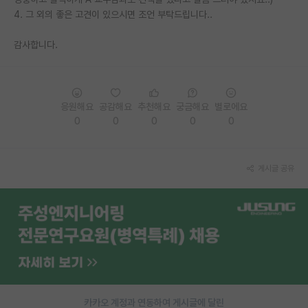
4. 그 외의 좋은 고견이 있으시면 조언 부탁드립니다..
재팬라운지 🌸
감사합니다.
응원해요
공감해요
추천해요
궁금해요
별로에요
0
0
0
0
0
게시글 공유
카카오 계정과 연동하여 게시글에 달린