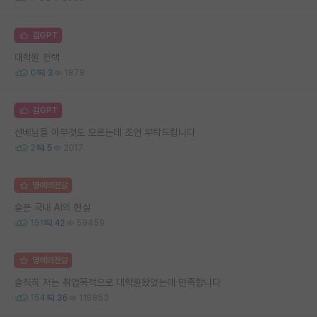
김GPT
대학원 컨택
0
3
1878
김GPT
선배님들 아무것도 모르는데 조언 부탁드립니다
2
5
2017
명예의전당
슬픈 국내 AI의 현실
151
42
59459
명예의전당
솔직히 저는 취업목적으로 대학원왔었는데 만족합니다
154
36
119853