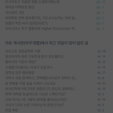
이사이트가 처음엔 정말 도움많이됐는데
16
역대급 대학원생 빌런
2
석사생의 고민
2
타대학원 컨텍 준비중인데, 지도교수님께는 언제 말씀드려야 할까요?
2
정출연 학연 박사 질문(DGIST)
2
우리나라도 학구 열풍보면 Higher Doctorate 학위가 필요하다고 봅니다.
3
자유 게시판(아무개랩)에서 최근 댓글이 많이 달린 글
카이스트 경영공학부 서류
28
알츠하이머 관련 고등학생 탐구 포트폴리오
14
물박사의 기준이 뭐임?
22
신생랩가지말라는 이유가 있었구나
16
장학금 모은 랩비통장
21
석박사 과정 합격하고, 컨택했던교수님이 연락이 안됩니다...
8
AI 학회들 거품 슬슬 지적이 나오네요
32
박사진학하기에 2억은 괜찮은 (?) 정도의 경제력인가요
16
SPK 대학원 현실적으로 가능한 스펙인가요?
5
근데 여기는 왜 그렇게 SPK를 물어보는거임?
16
석사가 1저자 논문 가져가는게 흔한건가요?
5
면접 복장
5