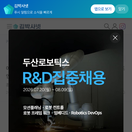
김박사넷
앱으로 보기
닫기
푸시 알림으로 소식을 빠르게
커뮤니티 홈
자유 게시판(아무개랩)
대학원생 모집
본문이 수정되지 않는 박제글입니다.
국내대학원 정보
여러군데 컨택했는데 상황이 조금 꼬인것 같습니다 ..ㅠ 조
연구실&오픈랩
언 부탁드릴게요!
커뮤니티
조급한 존 폰 노이만
2024.09.04
15
5364
커뮤니티 홈
전체글보기
베스트 게시판
IF 명예의전당