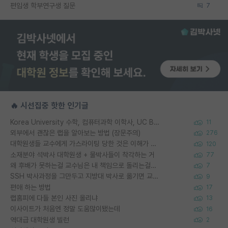
편입생 학부연구생 질문
7
🔥 시선집중 핫한 인기글
Korea University 수학, 컴퓨터과학 이학사, UC Berkeley 산업공학 대학원 공학박사가 되는 것은 쉽지 않겠죠?
11
외부에서 괜찮은 랩을 알아보는 방법 (장문주의)
276
대학원생들 교수에게 가스라이팅 당한 것은 이해가 갑니다. 안타깝네요.
120
소재분야 석박사 대학원생 + 물박사들이 착각하는 거
77
왜 후배가 못하는걸 교수님은 내 책임으로 돌리는걸까요?
7
SSH 박사과정을 그만두고 지방대 박사로 옮기면 교수의 꿈은 끝일까요?
9
편애 하는 방법
17
랩홈피에 다들 본인 사진 올리냐
13
이사이트가 처음엔 정말 도움많이됐는데
16
역대급 대학원생 빌런
2