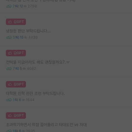
2
12
2759
김GPT
냉정한 판단 부탁드립니다...
5
15
4438
김GPT
컨택을 지금이라도 해도 괜찮을까요?.ㅠ
7
5
4062
김GPT
대학원 진학 관련 조언 부탁드립니다.
1
6
1544
김GPT
초과학기하면서 학점 끌어올리고 타대도전 vs 자대
1
6
2935