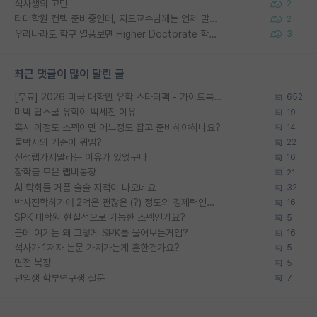
석사생의 고민
2
타대학원 컨텍 준비중인데, 지도교수님께는 언제 말씀드려야 할까요?
2
우리나라도 학구 열풍보면 Higher Doctorate 학위가 필요하다고 봅니다.
3
최근 댓글이 많이 달린 글
[무료] 2026 미국 대학원 유학 스타터팩 - 가이드북 & 합격자 컨택메일 템플릿
652
미박 탑스쿨 유학이 빡세진 이유
19
혹시 이정도 스펙이면 어느정도 잡고 준비해야하나요?
14
물박사의 기준이 뭐임?
22
신생랩가지말라는 이유가 있었구나
16
장학금 모은 랩비통장
21
AI 학회들 거품 슬슬 지적이 나오네요
32
박사진학하기에 2억은 괜찮은 (?) 정도의 경제력인가요
16
SPK 대학원 현실적으로 가능한 스펙인가요?
5
근데 여기는 왜 그렇게 SPK를 물어보는거임?
16
석사가 1저자 논문 가져가는게 흔한건가요?
5
면접 복장
5
편입생 학부연구생 질문
7