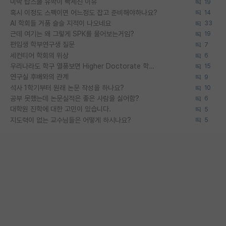
미박 탑스쿨 유학이 빡세진 이유
19
혹시 이정도 스펙이면 어느정도 잡고 준비해야하나요?
14
AI 학회들 거품 슬슬 지적이 나오네요
33
근데 여기는 왜 그렇게 SPK를 물어보는거임?
19
편입생 학부연구생 질문
7
세컨티어 학회의 위상
6
우리나라도 학구 열풍보면 Higher Doctorate 학위가 필요하다고 봅니다.
15
연구실 후배와의 관계
9
석사 1학기부터 원래 논문 작성을 하나요?
10
공부 못했는데 논문실적은 좋은 사람을 싫어함?
6
대학원 진학에 대한 고민이 있습니다.
5
지도력이 없는 교수님들은 어떻게 하시나요?
5