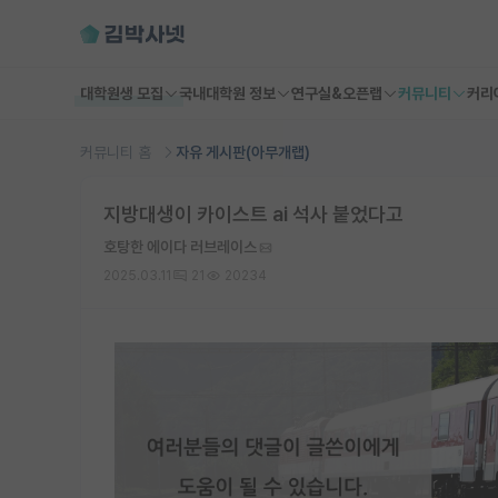
대학원생 모집
국내대학원 정보
연구실&오픈랩
커뮤니티
커리
커뮤니티 홈
자유 게시판(아무개랩)
지방대생이 카이스트 ai 석사 붙었다고
호탕한 에이다 러브레이스
2025.03.11
21
20234