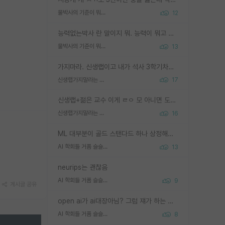
물박사의 기준이 뭐임?
12
능력없는박사 란 말이지 뭐. 능력이 뭐고 능력이 있다는게 뭔지는 사람마다 기준이 다르니까 얘기해봐야 서로 자기 기준만 얘기해서 논쟁이 끝이 안나고. 주위에서 능력있고 야심있는 신입생이 교수가 유의미한 피드백을 아예 안주면서 제대로된 과제에 참여해볼 기회도 제공하지 않고 잡일 뺑뺑이만 돌려서 맨날 단순작업만 하면서 밤새다가 눈빛이 점점 죽어가는걸 본 사람은 물박사는 교수탓이라고 하고, 교수는 이것저것 알려도 주고 기회도 주고 사수 동기 붙여주면서 어떻게든 끌고가려고 하는데 본인이 매일 뺀질거리면서 출근 하는둥마는둥 하다가 기껏 와서도 폰이나 쳐다보다가 실험 망치고 저녁약속있어서 먼저 가볼게요~ 하는걸 본 사람은 물박사는 본인탓이라고 함.
물박사의 기준이 뭐임?
13
가지마라. 신생랩이고 내가 석사 3학기차인데 최고참인데 나도 아무것도 모르는데 교수가 후배들 왜 논문 교육 안시키냐. 논문 왜 안 써오냐 닦달한다
신생랩가지말라는 이유가 있었구나
17
신생랩+젊은 교수 이게 ㄹㅇ 모 아니면 도인듯.
신생랩가지말라는 이유가 있었구나
16
ML 대부분이 골드 스탠다드 하나 상정해놓고 (벤치마크 데이터셋이 여러 개면 여러 개 상정) 그거 얼마나 잘 맞추나 싸움임 가끔 번뜩이는 설계 철학을 보여주는 논문들도 있지만 대부분 그거 성적 얼마나 더 올리느라에 혈안이 되어 있는 측면이 잇음
AI 학회들 거품 슬슬 지적이 나오네요
13
neurips는 괜찮음
AI 학회들 거품 슬슬 지적이 나오네요
9
게시글 공유
open ai가 ai대장아님? 그럼 쟤가 하는 말이 다 맞겠네
AI 학회들 거품 슬슬 지적이 나오네요
8