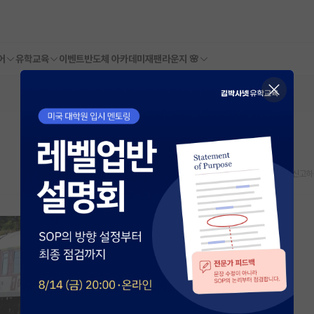
어
유학교육
이벤트
반도체 아카데미
재팬라운지 🌸
스크랩
신고하