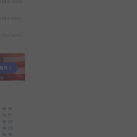
24
13245
24
69912
72
28642
14
11
22
23
16