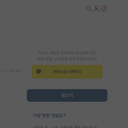
카카오 계정과 연동하여 게시글에 달린
댓글 알람, 소식등을 빠르게 받아보세요
기
댓글 알람
카카오로 시작하기
글쓰기
가장 핫한 댓글은?
서당개 개 ㅅㄲ도 3년이면 풍월 읊는데 박사 5년 이상 대리고 있으면서 물된건 교수 탓 맞는ㄱ게 거기가 서당이 아니란 소리임