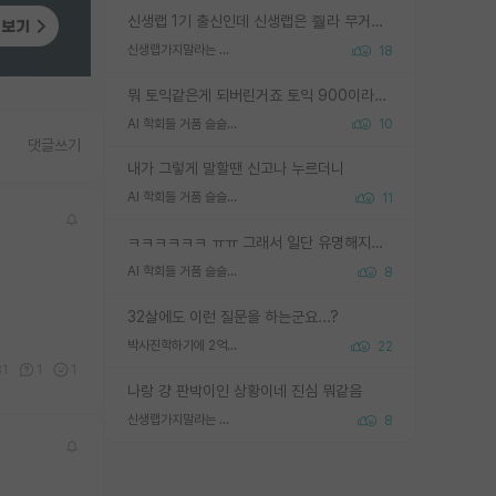
신생랩 1기 출신인데 신생랩은 줠라 무거운 바벨 같은거임. 들면 대박인데 못들면 깔려 죽음. 아무도 알려주지 않는 환경에서 자생해야하지만, 일단 살아남았다면 그 어떤 사람보다 악착같고 생존력 높은 사람으로 거듭날 수 있음
신생랩가지말라는 이유가 있었구나
18
뭐 토익같은게 되버린거죠 토익 900이라고 영어잘하는건 아닙니다만 잘하는사람은 다 900을 넘는 그런
AI 학회들 거품 슬슬 지적이 나오네요
10
댓글쓰기
내가 그렇게 말할땐 신고나 누르더니
AI 학회들 거품 슬슬 지적이 나오네요
11
ㅋㅋㅋㅋㅋㅋ ㅠㅠ 그래서 일단 유명해지는게 중요한거같습니다
AI 학회들 거품 슬슬 지적이 나오네요
8
32살에도 이런 질문을 하는군요...?
박사진학하기에 2억은 괜찮은 (?) 정도의 경제력인가요
22
31
1
1
나랑 걍 판박이인 상황이네 진심 뭐같음
신생랩가지말라는 이유가 있었구나
8