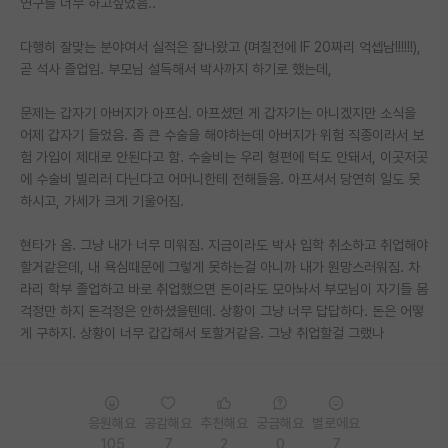
연구를 너무 하고싶었음..
PI 전용 게시판
다행히 잘맞는 분야여서 실적은 잘나왔고 (며칠전에 IF 20짜리 억셉남!!!!!!),
곧 석사 졸업임. 부모님 설득해서 박사까지 하기로 했는데,
인문사회 계열 게시판
특수/전문대학원 게시판
문제는 갑자기 아버지가 아프심. 아프셨던 게 갑자기는 아니겠지만 소식을
어제 갑자기 들었음. 좀 큰 수술을 해야하는데 아버지가 위험 직종이라서 보
반도체/AI 게시판
험 가입이 제대로 안된다고 함. 수술비는 우리 형편에 턱도 안돼서, 이곳저곳
에 수술비 빌리러 다닌다고 어머니한테 전해들음. 아프셔서 당연히 일도 못
장학금/장학생 게시판
하시고, 가세가 크게 기울어짐.
학술 정보 게시판
현타가 옴. 그냥 내가 너무 미워짐. 지금이라도 박사 입학 취소하고 취업해야
할거같은데, 내 욕심때문에 그렇게 못하는걸 아니까 내가 원망스러워짐. 차
홍보 게시판
라리 학부 졸업하고 바로 취업했으면 돈이라도 모아놔서 부모님이 자기들 몸
커리어
걱정만 하지 돈걱정은 안하셨을텐데. 상황이 그냥 너무 답답하다. 돈은 어떻
게 구하지. 상황이 너무 갑갑해서 토할거같음. 그냥 취업할걸 그랬나
유학교육
이벤트
응원해요
공감해요
추천해요
궁금해요
별로에요
반도체 아카데미
105
7
2
0
7