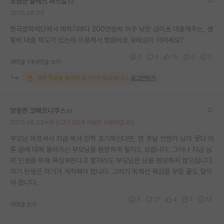
조급한 블레즈 파스칼
2025.08.03
한국장학재단에서 매학기마다 200만원씩 아주 낮은 금리로 대출해주는, 생
활비 대출 제도가 있는데 이용해서 병원비로 보태심이 어떠세요?
0
0
15
0
0
대댓글 1개
대댓글 쓰기
해당 댓글을 보려면 로그인이 필요합니다.
로그인하기
엉뚱한 코페르니쿠스
2025.08.03
누적 신고가 50개 이상인 사용자입니다.
부모님 아프셔서 지금 박사 진학 포기하신다면, 먼 훗날 언젠가 님이 못다 이
룬 꿈에 대해 돌아가신 부모님을 원망하게 될지도 모릅니다. 그러나 지금 님
의 인생을 위해 욕심부린다고 할지라도 부모님은 님을 원망하지 않으십니다.
자기 인생은 자기가 개척해야 합니다. 그러기 위해선 욕심을 부릴 줄도 알아
야 합니다.
3
17
4
1
13
대댓글 쓰기