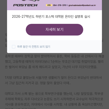
자유 게시판(아무개랩)
2026-27학년도 하반기 포스텍 대학원 온라인 설명회 실시
미국 유학 게시판
미국 대학원 합격 후기 게시판
자세히 보기
우리 가족은 공공임대주택 사는 기초수급자고, 빚은 없지만 부모님 두분 다
대학원생 모집 게시판
일용직 노동자셔서 하루하루 위태로움. 당연히 노후대비 안돼있고 고정수입
도 없고 하루 벌고 하루 사는 사람들임.
하루 동안 이 컨텐츠 보지 않기
대학원 합격 후기 게시판
중학생 때부터 장학금 찾아 받아먹어서 용돈, 학비 등등은 내 선에서 다 해결
연구실(PI) 홍보 게시판
했고, 고등학생 때까지 이러다보니 1순위는 무조건 대기업 취업이었음. 빨리
돈 벌어서 부모님 좀 쉬게 해드리고 싶었고, 가난이 너무 지긋지긋했음.
석박사 채용 정보 게시판
임용 정보 게시판
1지망 대학교 붙었는데 서울가면 생활비가 많이 든다고 부모님이 반대하셔
서 그냥 집근처 지거국 감. 정말 많이 울었다 이때..
학부 인턴 게시판
대학교 가서 스펙 쌓는 용으로 학부연구생을 했는데, 나랑 잘맞았음. 학부생
취업 게시판
주제에 학회도 자주 다녀오고 논문도 쓰기 시작하면서 교수님이 적극적으로
석사를 권유하셨고, 자대에서 석사를 시작함. 내 상황에 좀 욕심이긴했지만,
임용 후기 게시판