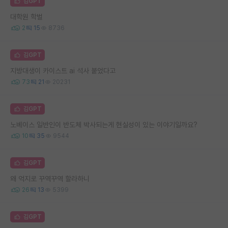
김GPT
대학원 학벌
2
15
8736
김GPT
지방대생이 카이스트 ai 석사 붙었다고
73
21
20231
김GPT
노베이스 일반인이 반도체 박사되는게 현실성이 있는 이야기일까요?
10
35
9544
김GPT
왜 억지로 꾸역꾸역 할라하니
26
13
5399
김GPT