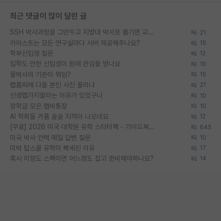
최근 댓글이 많이 달린 글
SSH 박사과정을 그만두고 지방대 박사로 옮기면 교수의 꿈은 끝일까요?
21
카이스트는 모든 연구실마다 서버 제공해주나요?
15
학부신입생 질문
12
입학도 안한 신입생이 원래 관심을 받나요
10
물박사의 기준이 뭐임?
15
랩홈피에 다들 본인 사진 올리냐
21
신생랩가지말라는 이유가 있었구나
10
장학금 모은 랩비통장
10
AI 학회들 거품 슬슬 지적이 나오네요
12
[무료] 2026 미국 대학원 유학 스타터팩 - 가이드북 & 합격자 컨택메일 템플릿
645
미국 박사 컨택 메일 답변 질문
10
미박 탑스쿨 유학이 빡세진 이유
17
혹시 이정도 스펙이면 어느정도 잡고 준비해야하나요?
14