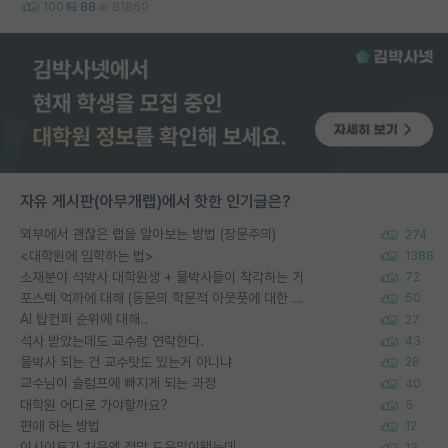
100
88
81860
자유 게시판(아무개랩)에서 핫한 인기글은?
외부에서 괜찮은 랩을 알아보는 방법 (장문주의)
274
<대학원에 입학하는 법>
1388
소재분야 석박사 대학원생 + 물박사들이 착각하는 거
72
포스텍 억까에 대해 (동문의 학문적 아웃풋에 대한 반박)
50
AI 탑컨퍼 순위에 대해..
27
석사 받았는데도 교수랑 연락한다.
43
물박사 되는 건 교수탓도 있는거 아니냐
28
교수님이 슬럼프에 빠지게 되는 과정
40
대학원 어디로 가야할까요?
5
편애 하는 방법
12
이사이트가 처음엔 정말 도움많이됐는데
13