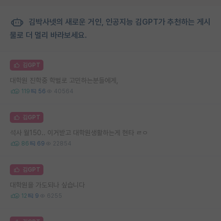
김박사넷의 새로운 거인, 인공지능 김GPT가 추천하는 게시
물로 더 멀리 바라보세요.
김GPT
대학원 진학중 학벌로 고민하는분들에게,
119
56
40564
김GPT
석사 월150.. 이거받고 대학원생활하는게 현타 ㄹㅇ
86
69
22854
김GPT
대학원을 가도되나 싶습니다
12
9
6255