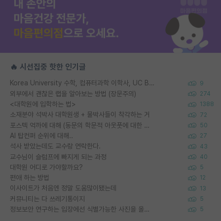
🔥 시선집중 핫한 인기글
Korea University 수학, 컴퓨터과학 이학사, UC Berkeley 산업공학 대학원 공학박사가 되는 것은 쉽지 않겠죠?
9
외부에서 괜찮은 랩을 알아보는 방법 (장문주의)
274
<대학원에 입학하는 법>
1388
소재분야 석박사 대학원생 + 물박사들이 착각하는 거
72
포스텍 억까에 대해 (동문의 학문적 아웃풋에 대한 반박)
50
AI 탑컨퍼 순위에 대해..
27
석사 받았는데도 교수랑 연락한다.
43
교수님이 슬럼프에 빠지게 되는 과정
40
대학원 어디로 가야할까요?
5
편애 하는 방법
12
이사이트가 처음엔 정말 도움많이됐는데
13
커뮤니티는 다 쓰레기통이지
5
정보보안 연구하는 입장에선 식별가능한 사진을 올리는건 비추이긴함
5