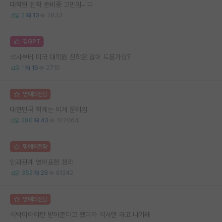
대학원 진학 준비중 고민입니다
2
13
2833
김GPT
석사부터 미국 대학원 진학은 많이 드문가요?
1
16
2710
명예의전당
대한민국 학계는 이게 문제임
280
43
107064
명예의전당
인과관계 영어표현 정리
352
26
81242
명예의전당
석박이어야만 받아준다고 했다가 석사만 하고 나가래