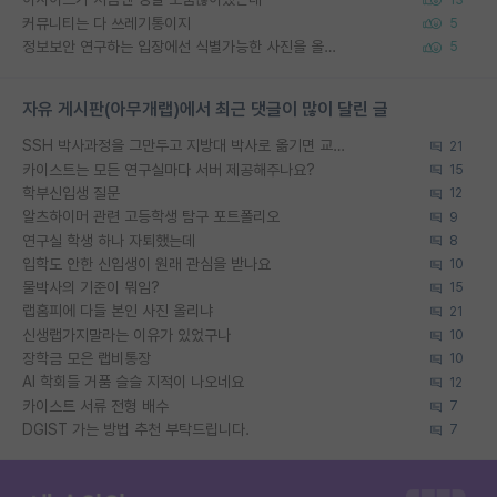
커뮤니티는 다 쓰레기통이지
5
정보보안 연구하는 입장에선 식별가능한 사진을 올리는건 비추이긴함
5
자유 게시판(아무개랩)에서 최근 댓글이 많이 달린 글
SSH 박사과정을 그만두고 지방대 박사로 옮기면 교수의 꿈은 끝일까요?
21
카이스트는 모든 연구실마다 서버 제공해주나요?
15
학부신입생 질문
12
알츠하이머 관련 고등학생 탐구 포트폴리오
9
연구실 학생 하나 자퇴했는데
8
입학도 안한 신입생이 원래 관심을 받나요
10
물박사의 기준이 뭐임?
15
랩홈피에 다들 본인 사진 올리냐
21
신생랩가지말라는 이유가 있었구나
10
장학금 모은 랩비통장
10
AI 학회들 거품 슬슬 지적이 나오네요
12
카이스트 서류 전형 배수
7
DGIST 가는 방법 추천 부탁드립니다.
7