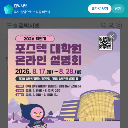
김박사넷
앱으로 보기
닫기
푸시 알림으로 소식을 빠르게
커뮤니티 홈
자유 게시판(아무개랩)
대학원생 모집
대학원 온게 잘못된 선택이었나 싶음
국내대학원 정보
온화한 하인리히 헤르츠
연구실&오픈랩
2025.08.03
20
31372
커뮤니티
커뮤니티 홈
전체글보기
베스트 게시판
IF 명예의전당