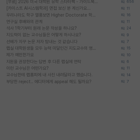
[무료] 2026 미국 대학원 유학 스타터팩 - 가이드북 & 합격자 컨택메일 템플릿
656
[카이스트 AI시스템학과] 면접 보신 분 계신가요...
11
우리나라도 학구 열풍보면 Higher Doctorate 학위가 필요하다고 봅니다.
16
연구실 후배와의 관계
11
석사 1학기부터 원래 논문 작성을 하나요?
24
지도력이 없는 교수님들은 어떻게 하시나요?
9
선배가 자꾸 논문 저자 탐내는 것 같습니다
7
랩실 대학원생들 모두 능력 미달인건 지도교수의 영향 아닌가?
15
제가 예민한가요
10
지원을 권장한다는 답변 후 다른 랩실에 연락
6
이런 교수님은 어떤가요?
11
교수님한테 랩홈피에 내 사진 내려달라고 했습니다.
14
부당한 reject.. 에디터에게 appeal 해도 될까요?
7