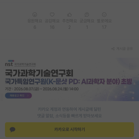
PI 전용 게시판
응원해요
공감해요
추천해요
궁금해요
별로에요
인문사회 계열 게시판
6
16
2
1
17
특수/전문대학원 게시판
반도체/AI 게시판
게시글 공유
장학금/장학생 게시판
학술 정보 게시판
홍보 게시판
커리어
유학교육
카카오 계정과 연동하여 게시글에 달린
댓글 알람, 소식등을 빠르게 받아보세요
이벤트
카카오로 시작하기
반도체 아카데미