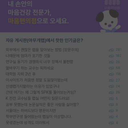
자유 게시판(아무개랩)에서 핫한 인기글은?
외부에서 괜찮은 랩을 알아보는 방법 (장문주의)
281
나때문에 엄마가 포기한 것들
182
연구실 동기가 경쟁의식 너무 강해서 불편함
26
말바꾸기 하는 교수는 피하세요
56
대학원 자퇴 2년 후
116
이사이트가 처음엔 정말 도움많이됐는데
27
신생랩가지말라는 이유가 있었구나
24
근데 여기는 왜 그렇게 SPK를 물어보는거임?
28
K 전전 교수님들 랩실 어떤지 질문드려요!
5
공부 못했는데 논문실적은 좋은 사람을 싫어함?
6
서울대는 하버드보다 명문이지만
9
학부연구생 들어왔는데 랩실이 이상합니다.
4
못생겼는데 성격도 더러워서
4