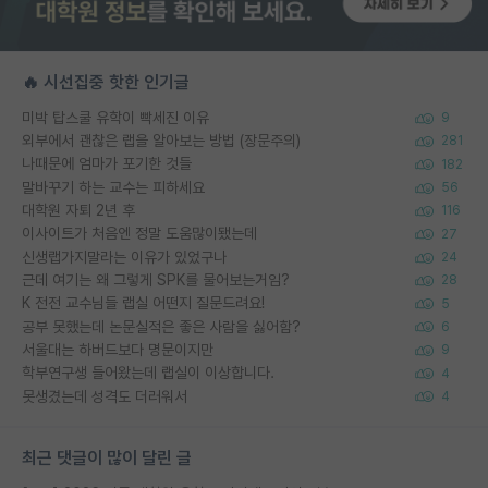
🔥 시선집중 핫한 인기글
미박 탑스쿨 유학이 빡세진 이유
9
외부에서 괜찮은 랩을 알아보는 방법 (장문주의)
281
나때문에 엄마가 포기한 것들
182
말바꾸기 하는 교수는 피하세요
56
대학원 자퇴 2년 후
116
이사이트가 처음엔 정말 도움많이됐는데
27
신생랩가지말라는 이유가 있었구나
24
근데 여기는 왜 그렇게 SPK를 물어보는거임?
28
K 전전 교수님들 랩실 어떤지 질문드려요!
5
공부 못했는데 논문실적은 좋은 사람을 싫어함?
6
서울대는 하버드보다 명문이지만
9
학부연구생 들어왔는데 랩실이 이상합니다.
4
못생겼는데 성격도 더러워서
4
최근 댓글이 많이 달린 글