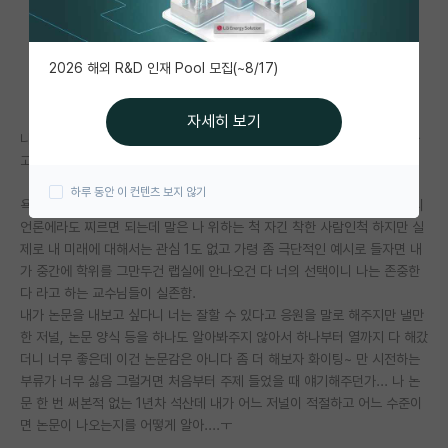
자유 게시판(아무개랩)
2026 해외 R&D 인재 Pool 모집(~8/17)
미국 유학 게시판
미국 대학원 합격 후기 게시판
자세히 보기
나한테 욕을 하는 교수 이런게 아니라 말은 괜찮게 하지만 무책임한 교수라
대학원생 모집 게시판
고 생각함.
하루 동안 이 컨텐츠 보지 않기
대학원 합격 후기 게시판
욕을 하거나 갑질을 하면 대놓고 미워할 수라도 있고 학위 다 때려치고 어디
언론에라도 찌르면 되는데 말은 나 위하는 척 자긴 착한 사람인척 하지만 실
연구실(PI) 홍보 게시판
제로 내 미래에 대해서는 관심 1도 없고 가령 좀 극단적인 예시로 들자면 내
가 중간에 학위를 그만두건 랩실에 안나오건 다 너의 선택이니 나는 존중한
석박사 채용 정보 게시판
다 라고 하는 교수님들이 실존함.
내가 논문을 내보고 싶다니 너는 잘할 수 있다고 응원을 말로 해주지만 낼만
임용 정보 게시판
한 저널, 논문 양식 등을 하나도 알아봐주지 않아서 하나부터 열까지 다 해갔
학부 인턴 게시판
더니 너무 좋은데 이건 논문감은 아니다 좀 더 해보자 화이팅~ 만 시전하는
부류가 너무 싫음 그럴거면 처음부터 주제 들었을 때 얘기해주던가... 나 논
취업 게시판
문 한 번 써본적 없는 1년차 석산데 내가 어느 저널이 적절하고 어느 수준이
면 논문이 나오는지를 어떻게 알아....ㅜ
임용 후기 게시판