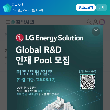
김박사넷
앱으로 보기
닫기
푸시 알림으로 소식을 빠르게
커뮤니티 홈
자유 게시판(아무개랩)
대학원생 모집
개인적으로 생각하는 최악의 지도교수는
국내대학원 정보
깔끔한 존 스튜어트 밀
연구실&오픈랩
2026.06.02
34
12973
커뮤니티
커뮤니티 홈
전체글보기
베스트 게시판
IF 명예의전당