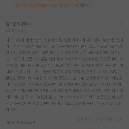
해당 댓글을 보려면 로그인이 필요합니다.
로그인하기
즐거운 박경리
2026.06.02
나도 그런거 개빡치는거 인정하는데, 시간 지나니까 왜 그런지 부분적으로나
마 이해하게 됨. 적어도 우리 교수님은 학생한테 관심 많고 지도교수로 책임
감 있는 분이셨는데도. 일단 교수는 기본적으로 너무 바빠서 학생이 해오는
연구 보고의 모든 디테일을 시간 들여 이해하려고 하지 않음. 학생은 본인 보
기에 좋아보이는 거만 교수한테 보고하기 마련이고 (체리피킹한다는 말이 아
니라, 본인 눈에 보이는 안좋은점은 이미 다 고쳤고, 본인이 못 보는 맹점은
본인도 못보니까 교수한테 보고를 못함). 그럼 교수 입장에서 학생이 이렇습
니다 저렇습니다 하는거 들으면서 오 좋아보이네 잘하고 있네 하다가, 이제
논문으로 써야하니까 스토리나 디테일을 확정해야 하는 시간이 오면 다 갖고
와봐 한다음 학생이 놓쳤던 걸 보고 빠꾸 먹이는거. 그리고 논문으로 써보기
전까지는 낼만한 저널을 판단하기도 어렵고, 당연히 논문 양식도 정할 필요
가 없지.
0
2
9
0
0
대댓글 1개
대댓글 쓰기