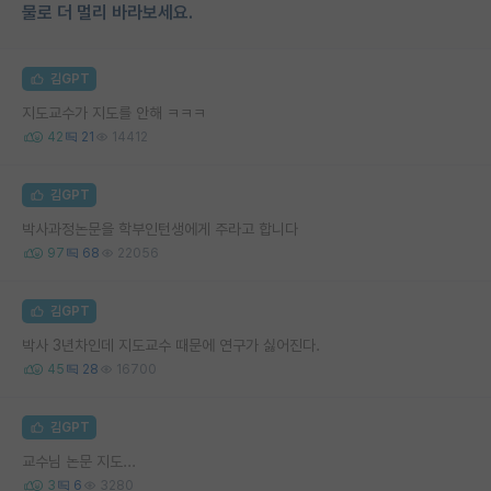
물로 더 멀리 바라보세요.
김GPT
지도교수가 지도를 안해 ㅋㅋㅋ
42
21
14412
김GPT
박사과정논문을 학부인턴생에게 주라고 합니다
97
68
22056
김GPT
박사 3년차인데 지도교수 때문에 연구가 싫어진다.
45
28
16700
김GPT
교수님 논문 지도...
3
6
3280