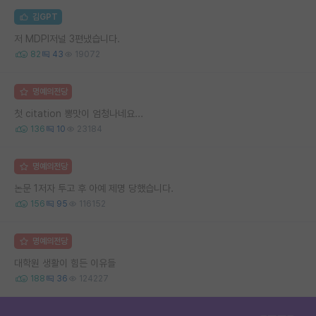
김GPT
저 MDPI저널 3편냈습니다.
82
43
19072
명예의전당
첫 citation 뽕맛이 엄청나네요...
136
10
23184
명예의전당
논문 1저자 투고 후 아예 제명 당했습니다.
156
95
116152
명예의전당
대학원 생활이 힘든 이유들
188
36
124227