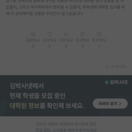
앞으로 차곡차곡 준비해 나가면 서울대 카이스트 대학원 입시 성공을 할 수
있을지, 그리고 박사학위까지 받아낼 수 있을지, 학부생때 대학원 입시를 위
PI 전용 게시판
해 더 준비해야할 것들은 무엇인지 알고싶습니다.
인문사회 계열 게시판
특수/전문대학원 게시판
응원해요
공감해요
추천해요
궁금해요
별로에요
반도체/AI 게시판
4
0
0
0
1
장학금/장학생 게시판
게시글 공유
학술 정보 게시판
홍보 게시판
커리어
유학교육
이벤트
카카오 계정과 연동하여 게시글에 달린
반도체 아카데미
댓글 알람, 소식등을 빠르게 받아보세요