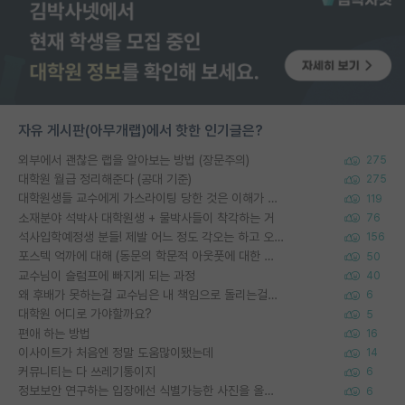
자유 게시판(아무개랩)에서 핫한 인기글은?
외부에서 괜찮은 랩을 알아보는 방법 (장문주의)
275
대학원 월급 정리해준다 (공대 기준)
275
대학원생들 교수에게 가스라이팅 당한 것은 이해가 갑니다. 안타깝네요.
119
소재분야 석박사 대학원생 + 물박사들이 착각하는 거
76
석사입학예정생 분들! 제발 어느 정도 각오는 하고 오세요.
156
포스텍 억까에 대해 (동문의 학문적 아웃풋에 대한 반박)
50
교수님이 슬럼프에 빠지게 되는 과정
40
왜 후배가 못하는걸 교수님은 내 책임으로 돌리는걸까요?
6
대학원 어디로 가야할까요?
5
편애 하는 방법
16
이사이트가 처음엔 정말 도움많이됐는데
14
커뮤니티는 다 쓰레기통이지
6
정보보안 연구하는 입장에선 식별가능한 사진을 올리는건 비추이긴함
6