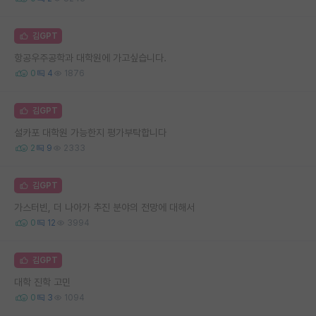
김GPT
항공우주공학과 대학원에 가고싶습니다.
0
4
1876
김GPT
설카포 대학원 가능한지 평가부탁합니다
2
9
2333
김GPT
가스터빈, 더 나아가 추진 분야의 전망에 대해서
0
12
3994
김GPT
대학 진학 고민
0
3
1094