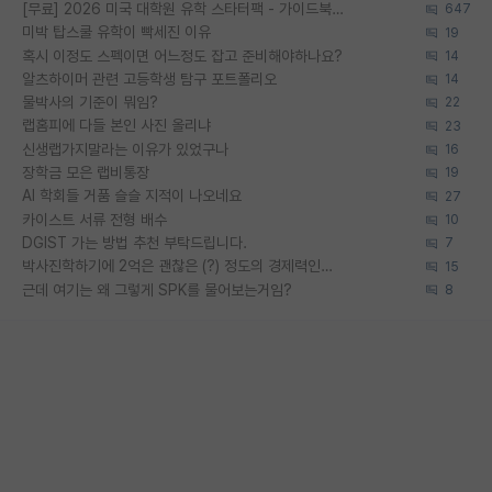
[무료] 2026 미국 대학원 유학 스타터팩 - 가이드북 & 합격자 컨택메일 템플릿
647
미박 탑스쿨 유학이 빡세진 이유
19
혹시 이정도 스펙이면 어느정도 잡고 준비해야하나요?
14
알츠하이머 관련 고등학생 탐구 포트폴리오
14
물박사의 기준이 뭐임?
22
랩홈피에 다들 본인 사진 올리냐
23
신생랩가지말라는 이유가 있었구나
16
장학금 모은 랩비통장
19
AI 학회들 거품 슬슬 지적이 나오네요
27
카이스트 서류 전형 배수
10
DGIST 가는 방법 추천 부탁드립니다.
7
박사진학하기에 2억은 괜찮은 (?) 정도의 경제력인가요
15
근데 여기는 왜 그렇게 SPK를 물어보는거임?
8