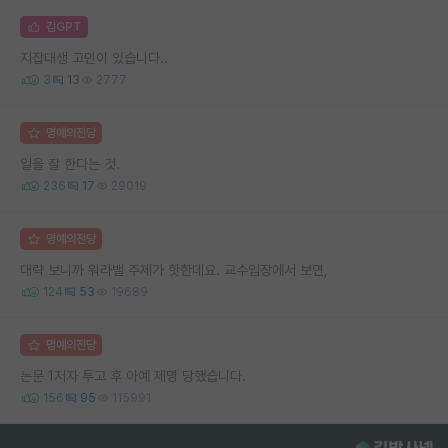
김GPT
지잡대생 고민이 있습니다..
3
13
2777
명예의전당
일을 잘 한다는 것.
236
17
29019
명예의전당
대략 보니까 워라밸 주제가 핫한데요. 교수입장에서 보면,
124
53
19689
명예의전당
논문 1저자 투고 후 아예 제명 당했습니다.
156
95
115991