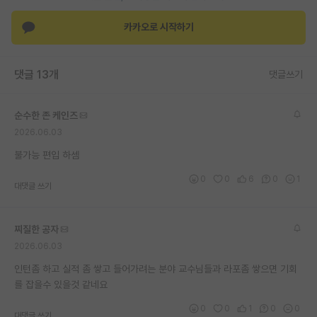
재팬라운지 🌸
카카오로 시작하기
댓글 13개
댓글쓰기
순수한 존 케인즈
2026.06.03
불가능 편입 하셈
0
0
6
0
1
대댓글 쓰기
찌질한 공자
2026.06.03
인턴좀 하고 실적 좀 쌓고 들어가려는 분야 교수님들과 라포좀 쌓으면 기회
를 잡을수 있을것 같네요
0
0
1
0
0
대댓글 쓰기