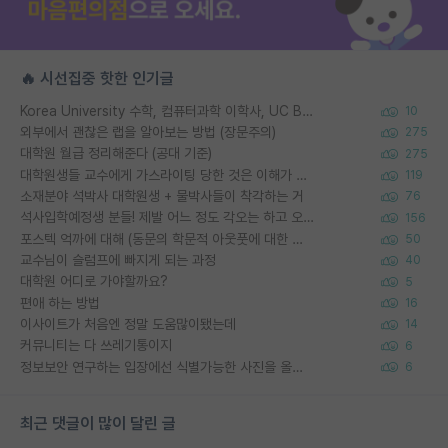
🔥 시선집중 핫한 인기글
Korea University 수학, 컴퓨터과학 이학사, UC Berkeley 산업공학 대학원 공학박사가 되는 것은 쉽지 않겠죠?
10
외부에서 괜찮은 랩을 알아보는 방법 (장문주의)
275
대학원 월급 정리해준다 (공대 기준)
275
대학원생들 교수에게 가스라이팅 당한 것은 이해가 갑니다. 안타깝네요.
119
소재분야 석박사 대학원생 + 물박사들이 착각하는 거
76
석사입학예정생 분들! 제발 어느 정도 각오는 하고 오세요.
156
포스텍 억까에 대해 (동문의 학문적 아웃풋에 대한 반박)
50
교수님이 슬럼프에 빠지게 되는 과정
40
대학원 어디로 가야할까요?
5
편애 하는 방법
16
이사이트가 처음엔 정말 도움많이됐는데
14
커뮤니티는 다 쓰레기통이지
6
정보보안 연구하는 입장에선 식별가능한 사진을 올리는건 비추이긴함
6
최근 댓글이 많이 달린 글