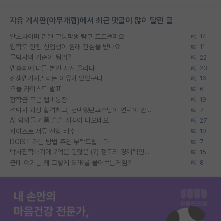
자유 게시판(아무개랩)에서 최근 댓글이 많이 달린 글
알츠하이머 관련 고등학생 탐구 포트폴리오
14
입학도 안한 신입생이 원래 관심을 받나요
11
물박사의 기준이 뭐임?
22
랩홈피에 다들 본인 사진 올리냐
23
신생랩가지말라는 이유가 있었구나
16
오늘 카이스트 발표
6
장학금 모은 랩비통장
19
석박사 과정 합격하고, 컨택했던교수님이 연락이 안됩니다...
7
AI 학회들 거품 슬슬 지적이 나오네요
27
카이스트 서류 전형 배수
10
DGIST 가는 방법 추천 부탁드립니다.
7
박사진학하기에 2억은 괜찮은 (?) 정도의 경제력인가요
15
근데 여기는 왜 그렇게 SPK를 물어보는거임?
8