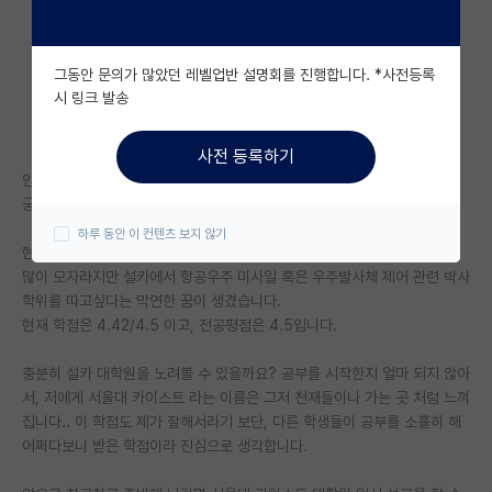
자유 게시판(아무개랩)
그동안 문의가 많았던 레벨업반 설명회를 진행합니다. *사전등록
미국 유학 게시판
시 링크 발송
미국 대학원 합격 후기 게시판
사전 등록하기
대학원생 모집 게시판
안녕하세요.
궁금한 것이 있어, 처음으로 김박사넷에 글을 남겨봅니다.
대학원 합격 후기 게시판
하루 동안 이 컨텐츠 보지 않기
현재 세종대학교 우주항공공학전공 2학년 1학기 재학중인 학부생입니다.
연구실(PI) 홍보 게시판
많이 모자라지만 설카에서 항공우주 미사일 혹은 우주발사체 제어 관련 박사
학위를 따고싶다는 막연한 꿈이 생겼습니다.
석박사 채용 정보 게시판
현재 학점은 4.42/4.5 이고, 전공평점은 4.5입니다.
임용 정보 게시판
충분히 설카 대학원을 노려볼 수 있을까요? 공부를 시작한지 얼마 되지 않아
학부 인턴 게시판
서, 저에게 서울대 카이스트 라는 이름은 그저 천재들이나 가는 곳 처럼 느껴
집니다.. 이 학점도 제가 잘해서라기 보단, 다른 학생들이 공부를 소홀히 해
취업 게시판
어쩌다보니 받은 학점이라 진심으로 생각합니다.
임용 후기 게시판