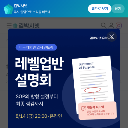
김박사넷
앱으로 보기
닫기
푸시 알림으로 소식을 빠르게
커뮤니티 홈
자유 게시판(아무개랩)
대학원생 모집
본문이 수정되지 않는 박제글입니다.
국내대학원 정보
설카 항공우주
연구실&오픈랩
순수한 플라톤
커뮤니티
2026.06.03
13
1607
커뮤니티 홈
전체글보기
베스트 게시판
IF 명예의전당