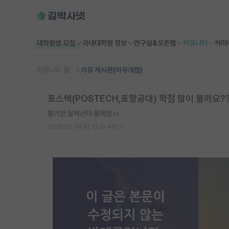
대학원생 모집
국내대학원 정보
연구실&오픈랩
커뮤니티
커리
커뮤니티 홈
자유 게시판(아무개랩)
포스텍(POSTECH,포항공대) 학점 많이 볼까요?
활기찬 알렉산더 플레밍
2026.06.04
13
4877