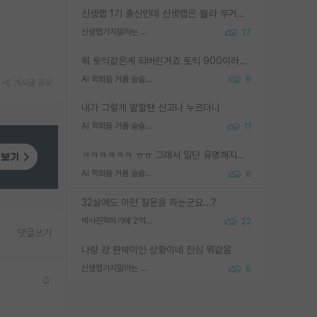
신생랩 1기 출신인데 신생랩은 줠라 무거운 바벨 같은거임. 들면 대박인데 못들면 깔려 죽음. 아무도 알려주지 않는 환경에서 자생해야하지만, 일단 살아남았다면 그 어떤 사람보다 악착같고 생존력 높은 사람으로 거듭날 수 있음
신생랩가지말라는 이유가 있었구나
17
뭐 토익같은게 되버린거죠 토익 900이라고 영어잘하는건 아닙니다만 잘하는사람은 다 900을 넘는 그런
AI 학회들 거품 슬슬 지적이 나오네요
9
게시글 공유
내가 그렇게 말할땐 신고나 누르더니
AI 학회들 거품 슬슬 지적이 나오네요
11
ㅋㅋㅋㅋㅋㅋ ㅠㅠ 그래서 일단 유명해지는게 중요한거같습니다
AI 학회들 거품 슬슬 지적이 나오네요
8
32살에도 이런 질문을 하는군요...?
박사진학하기에 2억은 괜찮은 (?) 정도의 경제력인가요
22
댓글쓰기
나랑 걍 판박이인 상황이네 진심 뭐같음
신생랩가지말라는 이유가 있었구나
8