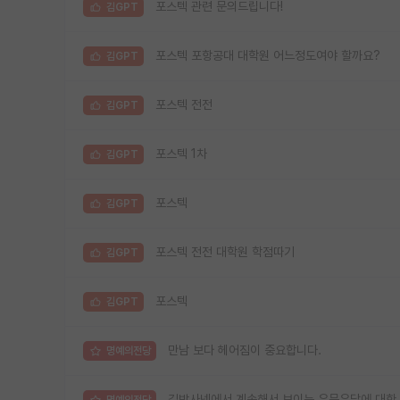
포스텍 관련 문의드립니다!
김GPT
포스텍 포항공대 대학원 어느정도여야 할까요?
김GPT
포스텍 전전
김GPT
포스텍 1차
김GPT
포스텍
김GPT
포스텍 전전 대학원 학점따기
김GPT
포스텍
김GPT
만남 보다 헤어짐이 중요합니다.
명예의전당
김박사넷에서 계속해서 보이는 우문우답에 대한
명예의전당