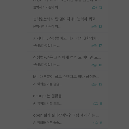
물박사의 기준이 뭐임?
12
능력없는박사 란 말이지 뭐. 능력이 뭐고 능력이 있다는게 뭔지는 사람마다 기준이 다르니까 얘기해봐야 서로 자기 기준만 얘기해서 논쟁이 끝이 안나고. 주위에서 능력있고 야심있는 신입생이 교수가 유의미한 피드백을 아예 안주면서 제대로된 과제에 참여해볼 기회도 제공하지 않고 잡일 뺑뺑이만 돌려서 맨날 단순작업만 하면서 밤새다가 눈빛이 점점 죽어가는걸 본 사람은 물박사는 교수탓이라고 하고, 교수는 이것저것 알려도 주고 기회도 주고 사수 동기 붙여주면서 어떻게든 끌고가려고 하는데 본인이 매일 뺀질거리면서 출근 하는둥마는둥 하다가 기껏 와서도 폰이나 쳐다보다가 실험 망치고 저녁약속있어서 먼저 가볼게요~ 하는걸 본 사람은 물박사는 본인탓이라고 함.
물박사의 기준이 뭐임?
13
가지마라. 신생랩이고 내가 석사 3학기차인데 최고참인데 나도 아무것도 모르는데 교수가 후배들 왜 논문 교육 안시키냐. 논문 왜 안 써오냐 닦달한다
신생랩가지말라는 이유가 있었구나
17
신생랩+젊은 교수 이게 ㄹㅇ 모 아니면 도인듯.
신생랩가지말라는 이유가 있었구나
16
ML 대부분이 골드 스탠다드 하나 상정해놓고 (벤치마크 데이터셋이 여러 개면 여러 개 상정) 그거 얼마나 잘 맞추나 싸움임 가끔 번뜩이는 설계 철학을 보여주는 논문들도 있지만 대부분 그거 성적 얼마나 더 올리느라에 혈안이 되어 있는 측면이 잇음
AI 학회들 거품 슬슬 지적이 나오네요
13
neurips는 괜찮음
AI 학회들 거품 슬슬 지적이 나오네요
9
open ai가 ai대장아님? 그럼 쟤가 하는 말이 다 맞겠네
AI 학회들 거품 슬슬 지적이 나오네요
8