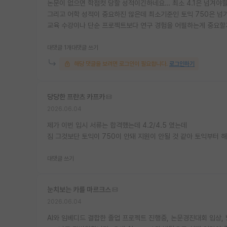
논문이 없으면 학점컷 당할 성적이긴하네요… 최소 4.1은 넘겨야할
그리고 어학 성적이 중요하진 않은데 최소기준인 토익 750은 넘기
교육 수강이나 단순 프로젝트보다 연구 경험을 어필하는게 중요할
대댓글 1개
대댓글 쓰기
해당 댓글을 보려면 로그인이 필요합니다.
로그인하기
당당한 프란츠 카프카
2026.06.04
제가 이번 입시 서류는 합격했는데 4.2/4.5 였는데
짐 그것보단 토익이 750이 안돼 지원이 안될 것 같아 토익부터 
대댓글 쓰기
눈치보는 카를 마르크스
2026.06.04
AI와 임베디드 결합한 졸업 프로젝트 진행중, 논문경진대회 입상, 