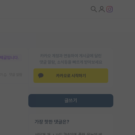
카카오 계정과 연동하여 게시글에 달린
박제글입니다.
댓글 알람, 소식등을 빠르게 받아보세요
기
댓글 알람
카카오로 시작하기
글쓰기
가장 핫한 댓글은?
서당개 개 ㅅㄲ도 3년이면 풍월 읊는데 박사 5년 이상 대리고 있으면서 물된건 교수 탓 맞는ㄱ게 거기가 서당이 아니란 소리임