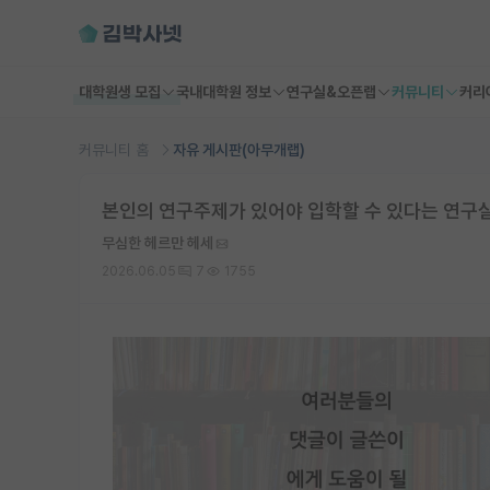
대학원생 모집
국내대학원 정보
연구실&오픈랩
커뮤니티
커리
커뮤니티 홈
자유 게시판(아무개랩)
본인의 연구주제가 있어야 입학할 수 있다는 연구
무심한 헤르만 헤세
2026.06.05
7
1755