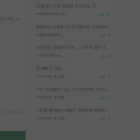
32살에도 이런 질문을 하는군요...?
박사진학하기에 2억은 괜찮은 (?) 정도의 경제력인가요
25
구나 하는 느
복불복임 신생랩 1기 최고참이면 교수한테 직접 지도받는 시간이 매우 많음 제대로 된 교수라면 말이지 그게 아니라면 그냥 넌 해방 불가능한 노예 1호에 감점쓰레기통이 되는거고
신생랩가지말라는 이유가 있었구나
9
개인적인 경험들이지만.... 나이가 젊은 교수일수록 꼰대라는 가면을 쓴 채로 무례함을 행동하는 경우가 거의 90% 정도였음. 나이가 어린데 다른 또래들과 달리 명예, 권력, 재력까지 얻었으니 세상 다 가진 기분이겠지. 오히러 나이 든 교수들이 행동과 말을 더 조심하시더라.
신생랩가지말라는 이유가 있었구나
9
걍 애라서 그럼
근데 여기는 왜 그렇게 SPK를 물어보는거임?
12
아직 모르잖아. 나도 그 나이때에는 모르고 평가 받고 안심하고 싶었어.
근데 여기는 왜 그렇게 SPK를 물어보는거임?
13
그런걸 물어보는 애들은 대학원에 적합하지 않다
게시글 공유
근데 여기는 왜 그렇게 SPK를 물어보는거임?
15