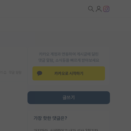
카카오 계정과 연동하여 게시글에 달린
댓글 알람, 소식등을 빠르게 받아보세요
기
댓글 알람
카카오로 시작하기
글쓰기
가장 핫한 댓글은?
가지마라. 신생랩이고 내가 석사 3학기차인데 최고참인데 나도 아무것도 모르는데 교수가 후배들 왜 논문 교육 안시키냐. 논문 왜 안 써오냐 닦달한다