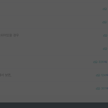
속되어있을 경우
326
서 보면,
124
301