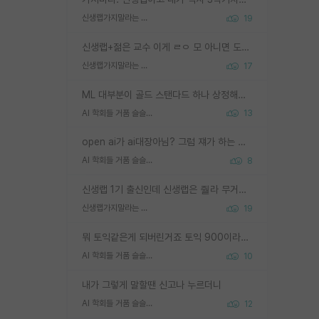
신생랩가지말라는 이유가 있었구나
19
신생랩+젊은 교수 이게 ㄹㅇ 모 아니면 도인듯.
신생랩가지말라는 이유가 있었구나
17
ML 대부분이 골드 스탠다드 하나 상정해놓고 (벤치마크 데이터셋이 여러 개면 여러 개 상정) 그거 얼마나 잘 맞추나 싸움임 가끔 번뜩이는 설계 철학을 보여주는 논문들도 있지만 대부분 그거 성적 얼마나 더 올리느라에 혈안이 되어 있는 측면이 잇음
AI 학회들 거품 슬슬 지적이 나오네요
13
open ai가 ai대장아님? 그럼 쟤가 하는 말이 다 맞겠네
AI 학회들 거품 슬슬 지적이 나오네요
8
신생랩 1기 출신인데 신생랩은 줠라 무거운 바벨 같은거임. 들면 대박인데 못들면 깔려 죽음. 아무도 알려주지 않는 환경에서 자생해야하지만, 일단 살아남았다면 그 어떤 사람보다 악착같고 생존력 높은 사람으로 거듭날 수 있음
신생랩가지말라는 이유가 있었구나
19
뭐 토익같은게 되버린거죠 토익 900이라고 영어잘하는건 아닙니다만 잘하는사람은 다 900을 넘는 그런
AI 학회들 거품 슬슬 지적이 나오네요
10
내가 그렇게 말할땐 신고나 누르더니
AI 학회들 거품 슬슬 지적이 나오네요
12