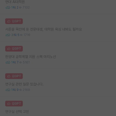
연대 AI대학원
1
2
7102
김GPT
서른을 목전에 둔 전문대생, 대학원 욕심 내봐도 될까요
3
5
1716
김GPT
한양대 공학계열 지원 스펙 마지노선
1
7
5161
김GPT
연구실 관련 질문 있습니다.
1
9
2169
김GPT
연구실 선택 고민