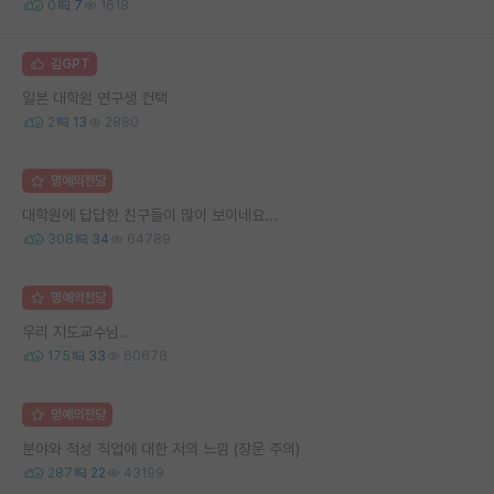
0
7
1618
김GPT
일본 대학원 연구생 컨택
2
13
2880
명예의전당
대학원에 답답한 친구들이 많이 보이네요...
308
34
64789
명예의전당
우리 지도교수님..
175
33
60678
명예의전당
분야와 적성 직업에 대한 저의 느낌 (장문 주의)
287
22
43199