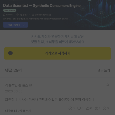
PI 전용 게시판
인문사회 계열 게시판
특수/전문대학원 게시판
카카오 계정과 연동하여 게시글에 달린
반도체/AI 게시판
댓글 알람, 소식등을 빠르게 받아보세요
장학금/장학생 게시판
카카오로 시작하기
학술 정보 게시판
홍보 게시판
댓글 29개
댓글쓰기
커리어
직설적인 존 롤스
유학교육
2026.06.06
희안하네 박사는 특히나 컨택되어있음 붙여주는데 진짜 이상하네
이벤트
0
0
6
1
0
반도체 아카데미
대댓글 1개
대댓글 쓰기