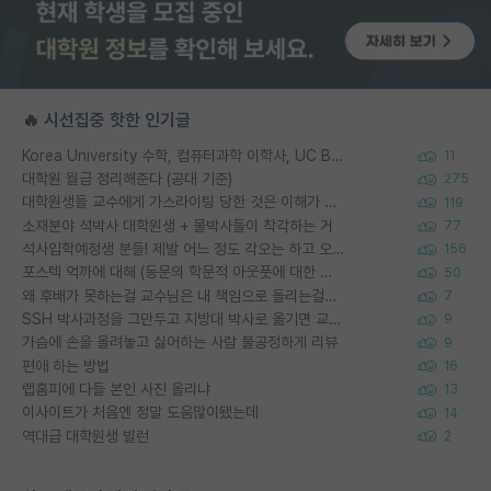
🔥 시선집중 핫한 인기글
Korea University 수학, 컴퓨터과학 이학사, UC Berkeley 산업공학 대학원 공학박사가 되는 것은 쉽지 않겠죠?
11
대학원 월급 정리해준다 (공대 기준)
275
대학원생들 교수에게 가스라이팅 당한 것은 이해가 갑니다. 안타깝네요.
119
소재분야 석박사 대학원생 + 물박사들이 착각하는 거
77
석사입학예정생 분들! 제발 어느 정도 각오는 하고 오세요.
156
포스텍 억까에 대해 (동문의 학문적 아웃풋에 대한 반박)
50
왜 후배가 못하는걸 교수님은 내 책임으로 돌리는걸까요?
7
SSH 박사과정을 그만두고 지방대 박사로 옮기면 교수의 꿈은 끝일까요?
9
가슴에 손을 올려놓고 싫어하는 사람 불공정하게 리뷰
9
편애 하는 방법
16
랩홈피에 다들 본인 사진 올리냐
13
이사이트가 처음엔 정말 도움많이됐는데
14
역대급 대학원생 빌런
2