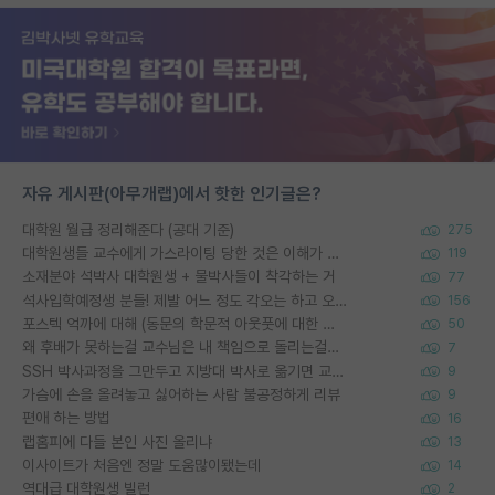
자유 게시판(아무개랩)에서 핫한 인기글은?
대학원 월급 정리해준다 (공대 기준)
275
대학원생들 교수에게 가스라이팅 당한 것은 이해가 갑니다. 안타깝네요.
119
소재분야 석박사 대학원생 + 물박사들이 착각하는 거
77
석사입학예정생 분들! 제발 어느 정도 각오는 하고 오세요.
156
포스텍 억까에 대해 (동문의 학문적 아웃풋에 대한 반박)
50
왜 후배가 못하는걸 교수님은 내 책임으로 돌리는걸까요?
7
SSH 박사과정을 그만두고 지방대 박사로 옮기면 교수의 꿈은 끝일까요?
9
가슴에 손을 올려놓고 싫어하는 사람 불공정하게 리뷰
9
편애 하는 방법
16
랩홈피에 다들 본인 사진 올리냐
13
이사이트가 처음엔 정말 도움많이됐는데
14
역대급 대학원생 빌런
2