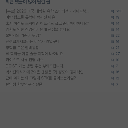
최근 댓글이 많이 달린 글
[무료] 2026 미국 대학원 유학 스타터팩 - 가이드북 & 합격자 컨택메일 템플릿
650
미박 탑스쿨 유학이 빡세진 이유
19
혹시 이정도 스펙이면 어느정도 잡고 준비해야하나요?
14
입학도 안한 신입생이 원래 관심을 받나요
14
물박사의 기준이 뭐임?
22
신생랩가지말라는 이유가 있었구나
16
장학금 모은 랩비통장
21
AI 학회들 거품 슬슬 지적이 나오네요
27
카이스트 서류 전형 배수
10
DGIST 가는 방법 추천 부탁드립니다.
7
박사진학하기에 2억은 괜찮은 (?) 정도의 경제력인가요
16
근데 여기는 왜 그렇게 SPK를 물어보는거임?
12
편입생 학부연구생 질문
6