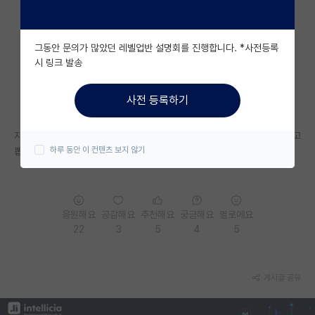
자유 게시판(아무개랩)
그동안 문의가 많았던 레벨업반 설명회를 진행합니다. *사전등록
미국 유학 게시판
시 링크 발송
미국 대학원 합격 후기 게시판
사전 등록하기
대학원생 모집 게시판
자소서 출판논문 연구실분야에 대해서 묻고 그 사람의 자질과 잠재성을 보고
대학원 합격 후기 게시판
하루 동안 이 컨텐츠 보지 않기
뽑아야지 그냥 아무렇게나 면접보면 안되십니다~ 선생님들..
연구실(PI) 홍보 게시판
석박사 채용 정보 게시판
응원해요
공감해요
추천해요
궁금해요
별로에요
임용 정보 게시판
22
3
5
4
5
학부 인턴 게시판
게시글 공유
취업 게시판
임용 후기 게시판