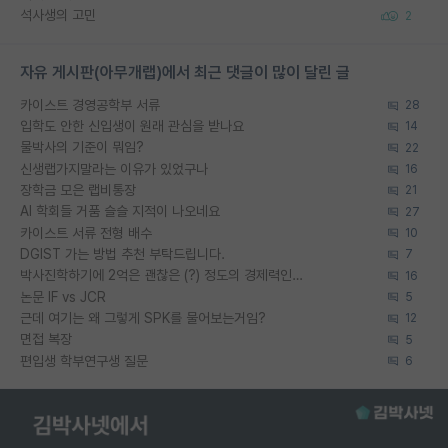
석사생의 고민
2
자유 게시판(아무개랩)에서 최근 댓글이 많이 달린 글
카이스트 경영공학부 서류
28
입학도 안한 신입생이 원래 관심을 받나요
14
물박사의 기준이 뭐임?
22
신생랩가지말라는 이유가 있었구나
16
장학금 모은 랩비통장
21
AI 학회들 거품 슬슬 지적이 나오네요
27
카이스트 서류 전형 배수
10
DGIST 가는 방법 추천 부탁드립니다.
7
박사진학하기에 2억은 괜찮은 (?) 정도의 경제력인가요
16
논문 IF vs JCR
5
근데 여기는 왜 그렇게 SPK를 물어보는거임?
12
면접 복장
5
편입생 학부연구생 질문
6