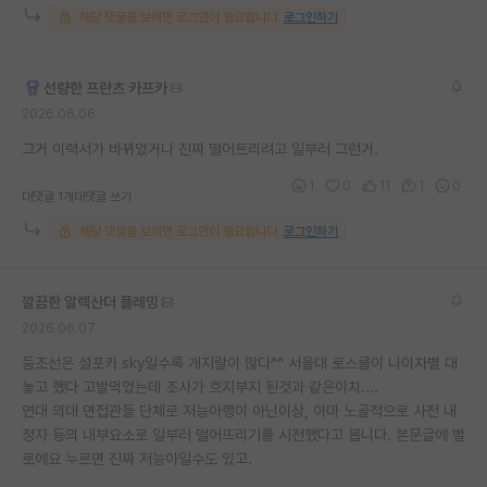
해당 댓글을 보려면 로그인이 필요합니다.
로그인하기
재팬라운지 🌸
선량한 프란츠 카프카
2026.06.06
그거 이력서가 바뀌었거나 진짜 떨어트리려고 일부러 그런거.
1
0
11
1
0
대댓글 1개
대댓글 쓰기
해당 댓글을 보려면 로그인이 필요합니다.
로그인하기
깔끔한 알렉산더 플레밍
2026.06.07
둠조선은 설포카 sky일수록 개지랄이 많다^^ 서울대 로스쿨이 나이차별 대
놓고 했다 고발먹었는데 조사가 흐지부지 된것과 같은이치....
연대 의대 면접관들 단체로 저능아행이 아닌이상, 아마 노골적으로 사전 내
정자 등의 내부요소로 일부러 떨어뜨리기를 시전했다고 봅니다. 본문글에 별
로에요 누르면 진짜 저능아일수도 있고.