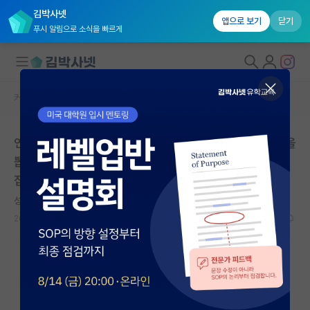
김박사넷
앱으로 보기
닫기
푸시 알림으로 소식을 빠르게
커뮤니티 홈
자유 게시판(아무개랩)
대학원생 모집
연세대 의대 의과학과는 도대체 무슨 생각으로 대학원생을
국내대학원 정보
뽑는거임? 자기소개서하고 출판 논문은 보고 뽑는거? 면
연구실&오픈랩
접질문은 생각하고 물어보는거고?
커뮤니티
성실한 임마누엘 칸트
2026.06.06
29
10436
커뮤니티 홈
전체글보기
베스트 게시판
IF 명예의전당