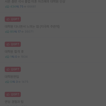
서른 중반 석사 졸업 미혼 아즈매의 대학원 단상
434
75
66681
김GPT
대학원 다니면서 느끼는 점 (지극히 주관적)
85
17
35071
김GPT
대학원 합격 후
1
0
1934
김GPT
대학원편입
0
3
1475
김GPT
면담 경험과 팁