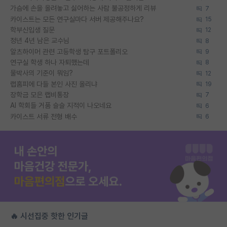
가슴에 손을 올려놓고 싫어하는 사람 불공정하게 리뷰
7
카이스트는 모든 연구실마다 서버 제공해주나요?
15
학부신입생 질문
12
정년 4년 남은 교수님
8
알츠하이머 관련 고등학생 탐구 포트폴리오
9
연구실 학생 하나 자퇴했는데
8
물박사의 기준이 뭐임?
12
랩홈피에 다들 본인 사진 올리냐
19
장학금 모은 랩비통장
7
AI 학회들 거품 슬슬 지적이 나오네요
6
카이스트 서류 전형 배수
6
🔥 시선집중 핫한 인기글