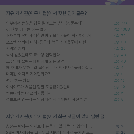
자유 게시판(아무개랩)에서 핫한 인기글은?
외부에서 괜찮은 랩을 알아보는 방법 (장문주의)
274
<대학원에 입학하는 법>
1388
소재분야 석박사 대학원생 + 물박사들이 착각하는 거
72
포스텍 억까에 대해 (동문의 학문적 아웃풋에 대한 반박)
50
학위의 가치
20
석사 받았는데도 교수랑 연락한다.
43
교수님이 슬럼프에 빠지게 되는 과정
40
왜 후배가 못하는걸 교수님은 내 책임으로 돌리는걸까요?
4
대학원 어디로 가야할까요?
5
편애 하는 방법
12
이사이트가 처음엔 정말 도움많이됐는데
10
커뮤니티는 다 쓰레기통이지
5
정보보안 연구하는 입장에선 식별가능한 사진을 올리는건 비추이긴함
5
자유 게시판(아무개랩)에서 최근 댓글이 많이 달린 글
AI전공 박사는 의사보다 돈을 더 많이 벌 수 있습니다.
20
SSH 박사과정을 그만두고 지방대 박사로 옮기면 교수의 꿈은 끝일까요?
20