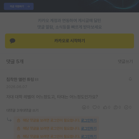
PI 전용 게시판
카카오 계정과 연동하여 게시글에 달린
인문사회 계열 게시판
댓글 알람, 소식등을 빠르게 받아보세요
특수/전문대학원 게시판
카카오로 시작하기
반도체/AI 게시판
장학금/장학생 게시판
댓글 5개
댓글쓰기
학술 정보 게시판
침착한 앨런 튜링
홍보 게시판
2026.06.07
커리어
자대 대학 레벨이 어느정도고, 타대는 어느정도인가요?
0
0
0
0
0
유학교육
대댓글 3개
대댓글 쓰기
해당 댓글을 보려면 로그인이 필요합니다.
로그인하기
이벤트
해당 댓글을 보려면 로그인이 필요합니다.
로그인하기
반도체 아카데미
해당 댓글을 보려면 로그인이 필요합니다.
로그인하기