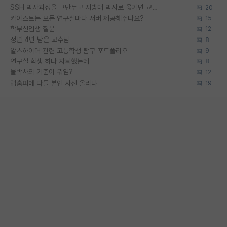
SSH 박사과정을 그만두고 지방대 박사로 옮기면 교수의 꿈은 끝일까요?
20
카이스트는 모든 연구실마다 서버 제공해주나요?
15
학부신입생 질문
12
정년 4년 남은 교수님
8
알츠하이머 관련 고등학생 탐구 포트폴리오
9
연구실 학생 하나 자퇴했는데
8
물박사의 기준이 뭐임?
12
랩홈피에 다들 본인 사진 올리냐
19