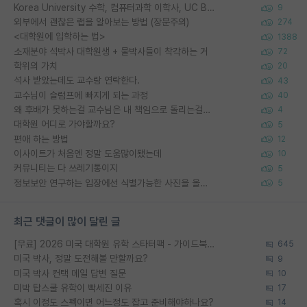
Korea University 수학, 컴퓨터과학 이학사, UC Berkeley 산업공학 대학원 공학박사가 되는 것은 쉽지 않겠죠?
9
외부에서 괜찮은 랩을 알아보는 방법 (장문주의)
274
<대학원에 입학하는 법>
1388
소재분야 석박사 대학원생 + 물박사들이 착각하는 거
72
학위의 가치
20
석사 받았는데도 교수랑 연락한다.
43
교수님이 슬럼프에 빠지게 되는 과정
40
왜 후배가 못하는걸 교수님은 내 책임으로 돌리는걸까요?
4
대학원 어디로 가야할까요?
5
편애 하는 방법
12
이사이트가 처음엔 정말 도움많이됐는데
10
커뮤니티는 다 쓰레기통이지
5
정보보안 연구하는 입장에선 식별가능한 사진을 올리는건 비추이긴함
5
최근 댓글이 많이 달린 글
[무료] 2026 미국 대학원 유학 스타터팩 - 가이드북 & 합격자 컨택메일 템플릿
645
미국 박사, 정말 도전해볼 만할까요?
9
미국 박사 컨택 메일 답변 질문
10
미박 탑스쿨 유학이 빡세진 이유
17
혹시 이정도 스펙이면 어느정도 잡고 준비해야하나요?
14