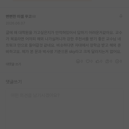
재팬라운지 🌸
뻔뻔한 미셸 푸코
2026.06.07
글에 왜 대학원을 가고싶은지가 안적혀있어서 답하기 어려운거같아요. 교수
가 목표라면 어차피 해외 나가실꺼니까 강한 추천서를 받기 좋은 교수님 네
트워크 안으로 들어갈것 같네요. 비슷하다면 자대에서 장학금 받고 해외 준
비하고요. 제가 본 문과 박사생 기준으론 sky라고 크게 달라지는거 없어요.
0
0
0
0
0
대댓글 쓰기
댓글쓰기