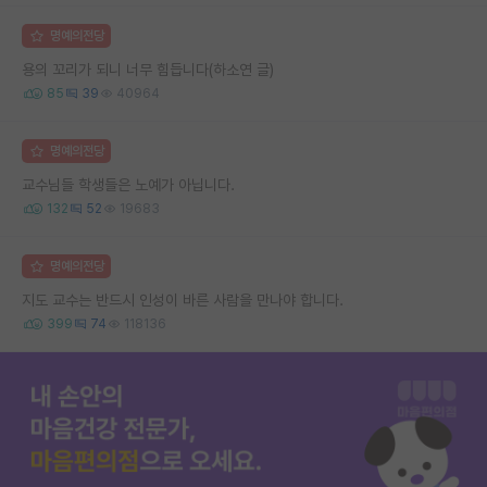
명예의전당
용의 꼬리가 되니 너무 힘듭니다(하소연 글)
85
39
40964
명예의전당
교수님들 학생들은 노예가 아닙니다.
132
52
19683
명예의전당
지도 교수는 반드시 인성이 바른 사람을 만나야 합니다.
399
74
118136