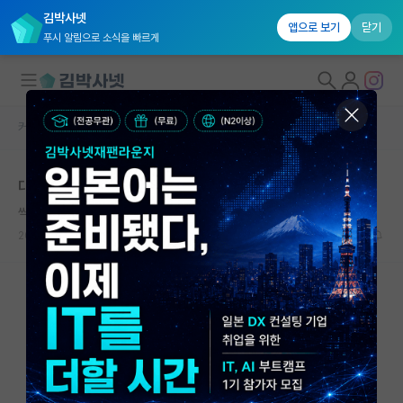
김박사넷
앱으로 보기
닫기
푸시 알림으로 소식을 빠르게
커뮤니티 홈
자유 게시판(아무개랩)
대학원생 모집
대학원 여러 곳 합격
국내대학원 정보
씩씩한 존 케인즈
연구실&오픈랩
2026.06.06
5
4090
커뮤니티
커뮤니티 홈
전체글보기
베스트 게시판
IF 명예의전당