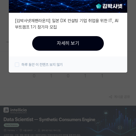
자유 게시판(아무개랩)
[김박사넷재팬라운지] 일본 DX 컨설팅 기업 취업을 위한 IT, AI
미국 유학 게시판
부트캠프 1기 참가자 모집
미국 대학원 합격 후기 게시판
ㅡ
자세히 보기
대학원생 모집 게시판
대학원 합격 후기 게시판
하루 동안 이 컨텐츠 보지 않기
응원해요
공감해요
추천해요
궁금해요
별로에요
연구실(PI) 홍보 게시판
0
1
0
1
1
석박사 채용 정보 게시판
임용 정보 게시판
게시글 공유
학부 인턴 게시판
취업 게시판
임용 후기 게시판