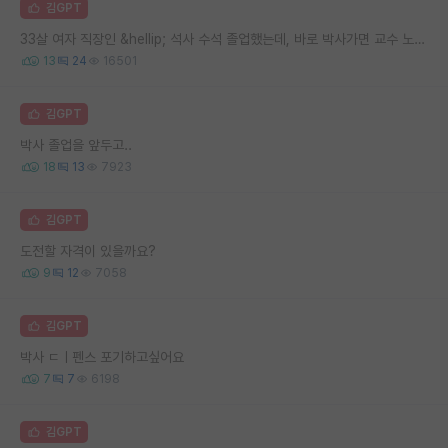
김GPT
33살 여자 직장인 &hellip; 석사 수석 졸업했는데, 바로 박사가면 교수 노려볼수 있을까요
13
24
16501
김GPT
박사 졸업을 앞두고..
18
13
7923
김GPT
도전할 자격이 있을까요?
9
12
7058
김GPT
박사 ㄷㅣ펜스 포기하고싶어요
7
7
6198
김GPT