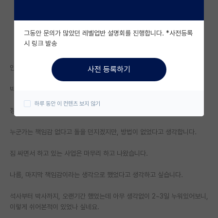
자유 게시판(아무개랩)
그동안 문의가 많았던 레벨업반 설명회를 진행합니다. *사전등록
미국 유학 게시판
시 링크 발송
미국 대학원 합격 후기 게시판
안녕하세요.
사전 등록하기
대학원생 모집 게시판
박사 4년차 하다가 지난주 정리하고 나왔습니다.
대학원 합격 후기 게시판
하루 동안 이 컨텐츠 보지 않기
정신과 약을 먹으면서 버티다가 일에 치이다가 짐싸서 도망나와버렸네요.
연구실(PI) 홍보 게시판
누군가는 책임감 없다고 돌을 던지겠지만, 방법이 없었다고 생각합니다.
석박사 채용 정보 게시판
짐 싸면서 하고 있는 사업은 마무리 하고 나왔습니다.
임용 정보 게시판
학부 인턴 게시판
나름, 마지막 책임감이라는 생각으로 했었다고 생각하고 싶습니다.
취업 게시판
석사부터 박사까지, 오랜기간 했었는데 아무 생각없이 2~3일 누워있어보니,
이렇게 쉬어본적이 있었나 싶네요.
임용 후기 게시판