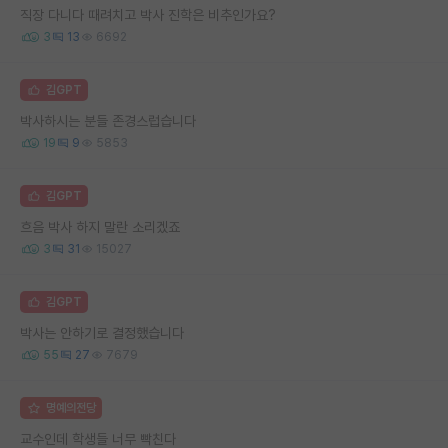
직장 다니다 때려치고 박사 진학은 비추인가요?
3
13
6692
김GPT
박사하시는 분들 존경스럽습니다
19
9
5853
김GPT
흐음 박사 하지 말란 소리겠죠
3
31
15027
김GPT
박사는 안하기로 결정했습니다
55
27
7679
명예의전당
교수인데 학생들 너무 빡친다