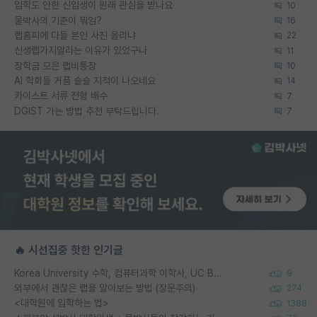
입학도 안한 신입생이 원래 관심을 받나요
10
물박사의 기준이 뭐임?
16
랩홈피에 다들 본인 사진 올리냐
22
신생랩가지말라는 이유가 있었구나
11
장학금 모은 랩비통장
10
AI 학회들 거품 슬슬 지적이 나오네요
14
카이스트 서류 전형 배수
7
DGIST 가는 방법 추천 부탁드립니다.
7
🔥 시선집중 핫한 인기글
Korea University 수학, 컴퓨터과학 이학사, UC Berkeley 산업공학 대학원 공학박사가 되는 것은 쉽지 않겠죠?
9
외부에서 괜찮은 랩을 알아보는 방법 (장문주의)
274
<대학원에 입학하는 법>
1388