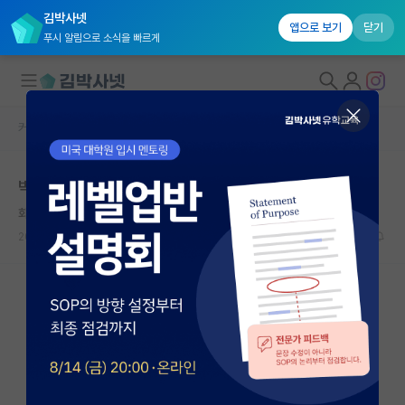
김박사넷
앱으로 보기
닫기
푸시 알림으로 소식을 빠르게
커뮤니티 홈
자유 게시판(아무개랩)
대학원생 모집
박사 드랍 후 공허함
국내대학원 정보
화난 피보나치
연구실&오픈랩
2026.06.07
15
9933
커뮤니티
커뮤니티 홈
전체글보기
베스트 게시판
IF 명예의전당