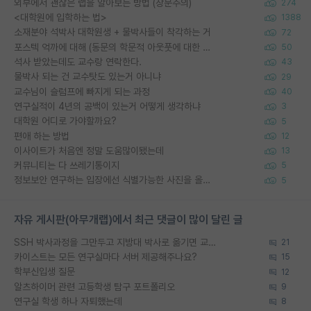
외부에서 괜찮은 랩을 알아보는 방법 (장문주의)
274
<대학원에 입학하는 법>
1388
소재분야 석박사 대학원생 + 물박사들이 착각하는 거
72
포스텍 억까에 대해 (동문의 학문적 아웃풋에 대한 반박)
50
석사 받았는데도 교수랑 연락한다.
43
물박사 되는 건 교수탓도 있는거 아니냐
29
교수님이 슬럼프에 빠지게 되는 과정
40
연구실적이 4년의 공백이 있는거 어떻게 생각하냐
3
대학원 어디로 가야할까요?
5
편애 하는 방법
12
이사이트가 처음엔 정말 도움많이됐는데
13
커뮤니티는 다 쓰레기통이지
5
정보보안 연구하는 입장에선 식별가능한 사진을 올리는건 비추이긴함
5
자유 게시판(아무개랩)에서 최근 댓글이 많이 달린 글
SSH 박사과정을 그만두고 지방대 박사로 옮기면 교수의 꿈은 끝일까요?
21
카이스트는 모든 연구실마다 서버 제공해주나요?
15
학부신입생 질문
12
알츠하이머 관련 고등학생 탐구 포트폴리오
9
연구실 학생 하나 자퇴했는데
8