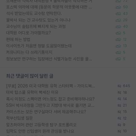
소재분야 석박사 대학원생 + 물박사들이 착각하는 거
72
포스텍 억까에 대해 (동문의 학문적 아웃풋에 대한 반박)
50
석사 받았는데도 교수랑 연락한다.
43
물박사 되는 건 교수탓도 있는거 아니냐
29
교수님이 슬럼프에 빠지게 되는 과정
40
대학원 어디로 가야할까요?
5
편애 하는 방법
12
이사이트가 처음엔 정말 도움많이됐는데
13
커뮤니티는 다 쓰레기통이지
5
정보보안 연구하는 입장에선 식별가능한 사진을 올리는건 비추이긴함
5
최근 댓글이 많이 달린 글
[무료] 2026 미국 대학원 유학 스타터팩 - 가이드북 & 합격자 컨택메일 템플릿
645
미박 탑스쿨 유학이 빡세진 이유
18
혹시 이정도 스펙이면 어느정도 잡고 준비해야하나요?
14
SSH 박사과정을 그만두고 지방대 박사로 옮기면 교수의 꿈은 끝일까요?
21
카이스트는 모든 연구실마다 서버 제공해주나요?
15
학부신입생 질문
12
알츠하이머 관련 고등학생 탐구 포트폴리오
9
입학도 안한 신입생이 원래 관심을 받나요
10