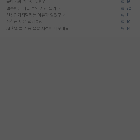
물박사의 기준이 뭐임?
16
랩홈피에 다들 본인 사진 올리냐
22
신생랩가지말라는 이유가 있었구나
11
장학금 모은 랩비통장
10
AI 학회들 거품 슬슬 지적이 나오네요
14