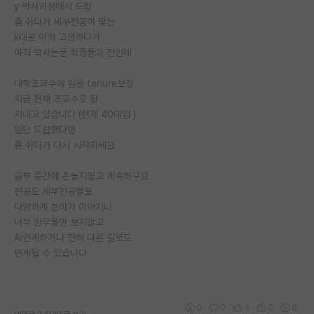
y 박사과정에서 드랍
좀 쉬다가 세부전공이 맞는
k대로 이적 고생하다가
아직 박사논문 최종통과 전인데
대학조교수에 임용 tenure보장
지금 현재 조교수로 잘
지내고 있습니다 (현재 40대임 )
일단 드랍했다면
좀 쉬다가 다시 시작하세요
공부 중간에 손놓지말고 계속하구요
전공도 세부전공별로
다양하게 분야가 이어지니
너무 한우물만 보지말고
Ai연계하거나 전혀 다른 길로도
연계될 수 있습니다
0
0
3
0
0