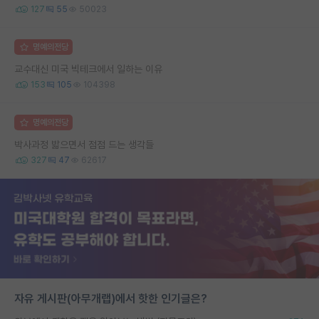
127
55
50023
명예의전당
교수대신 미국 빅테크에서 일하는 이유
153
105
104398
명예의전당
박사과정 밟으면서 점점 드는 생각들
327
47
62617
자유 게시판(아무개랩)에서 핫한 인기글은?