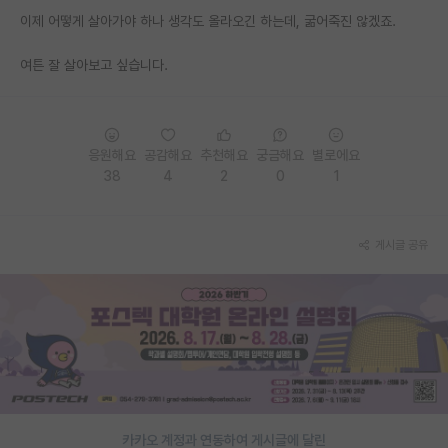
이제 어떻게 살아가야 하나 생각도 올라오긴 하는데, 굶어죽진 않겠죠.
PI 전용 게시판
여튼 잘 살아보고 싶습니다.
인문사회 계열 게시판
특수/전문대학원 게시판
반도체/AI 게시판
응원해요
공감해요
추천해요
궁금해요
별로에요
38
4
2
0
1
장학금/장학생 게시판
학술 정보 게시판
게시글 공유
홍보 게시판
커리어
유학교육
이벤트
반도체 아카데미
카카오 계정과 연동하여 게시글에 달린