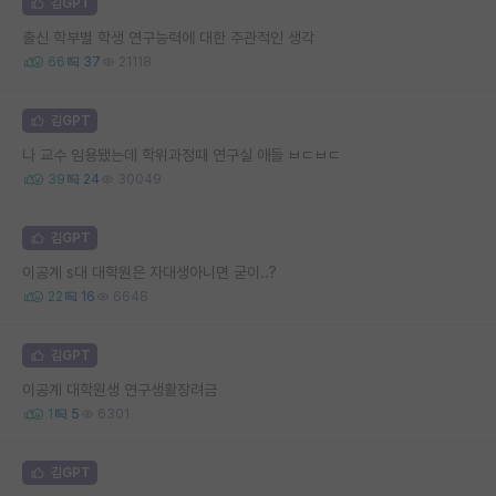
김GPT
출신 학부별 학생 연구능력에 대한 주관적인 생각
66
37
21118
김GPT
나 교수 임용됐는데 학위과정때 연구실 애들 ㅂㄷㅂㄷ
39
24
30049
김GPT
이공계 s대 대학원은 자대생아니면 굳이..?
22
16
6648
김GPT
이공계 대학원생 연구생활장려금
1
5
6301
김GPT