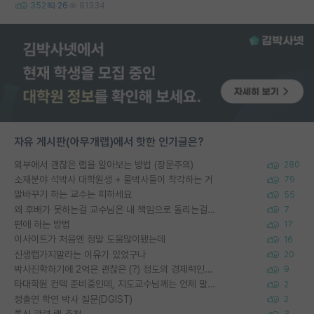
352
26
81334
자유 게시판(아무개랩)에서 핫한 인기글은?
외부에서 괜찮은 랩을 알아보는 방법 (장문주의)
280
소재분야 석박사 대학원생 + 물박사들이 착각하는 거
79
말바꾸기 하는 교수는 피하세요
55
왜 후배가 못하는걸 교수님은 내 책임으로 돌리는걸까요?
7
편애 하는 방법
17
이사이트가 처음엔 정말 도움많이됐는데
16
신생랩가지말라는 이유가 있었구나
20
박사진학하기에 2억은 괜찮은 (?) 정도의 경제력인가요
9
타대학원 컨텍 준비중인데, 지도교수님께는 언제 말씀드려야 할까요?
2
정출연 학연 박사 질문(DGIST)
2
통신 관련 랩 추천