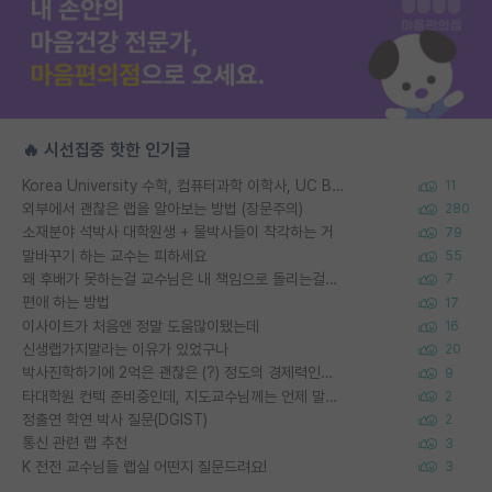
🔥 시선집중 핫한 인기글
Korea University 수학, 컴퓨터과학 이학사, UC Berkeley 산업공학 대학원 공학박사가 되는 것은 쉽지 않겠죠?
11
외부에서 괜찮은 랩을 알아보는 방법 (장문주의)
280
소재분야 석박사 대학원생 + 물박사들이 착각하는 거
79
말바꾸기 하는 교수는 피하세요
55
왜 후배가 못하는걸 교수님은 내 책임으로 돌리는걸까요?
7
편애 하는 방법
17
이사이트가 처음엔 정말 도움많이됐는데
16
신생랩가지말라는 이유가 있었구나
20
박사진학하기에 2억은 괜찮은 (?) 정도의 경제력인가요
9
타대학원 컨텍 준비중인데, 지도교수님께는 언제 말씀드려야 할까요?
2
정출연 학연 박사 질문(DGIST)
2
통신 관련 랩 추천
3
K 전전 교수님들 랩실 어떤지 질문드려요!
3