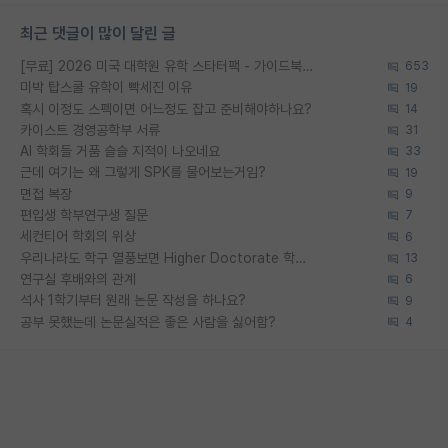
최근 댓글이 많이 달린 글
[무료] 2026 미국 대학원 유학 스타터팩 - 가이드북 & 합격자 컨택메일 템플릿
653
미박 탑스쿨 유학이 빡세진 이유
19
혹시 이정도 스펙이면 어느정도 잡고 준비해야하나요?
14
카이스트 경영공학부 서류
31
AI 학회들 거품 슬슬 지적이 나오네요
33
근데 여기는 왜 그렇게 SPK를 물어보는거임?
19
면접 복장
9
편입생 학부연구생 질문
7
세컨티어 학회의 위상
6
우리나라도 학구 열풍보면 Higher Doctorate 학위가 필요하다고 봅니다.
13
연구실 후배와의 관계
6
석사 1학기부터 원래 논문 작성을 하나요?
9
공부 못했는데 논문실적은 좋은 사람을 싫어함?
4