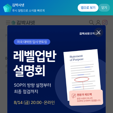
김박사넷
앱으로 보기
닫기
푸시 알림으로 소식을 빠르게
커뮤니티 홈
자유 게시판(아무개랩)
대학원생 모집
본문이 수정되지 않는 박제글입니다.
국내대학원 정보
에이전트는 학사를 물석사로 만든다
연구실&오픈랩
소심한 아인슈타인
커뮤니티
2026.06.09
18
9483
커뮤니티 홈
전체글보기
베스트 게시판
IF 명예의전당