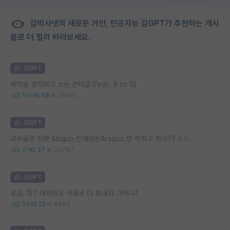
김박사넷의 새로운 거인, 인공지능 김GPT가 추천하는 게시
물로 더 멀리 바라보세요.
김GPT
욕먹을 생각하고 쓰는 꼰대글 (feat. 9 to 9)
159
58
38661
김GPT
교수들은 진짜 &lsquo;인재양성&rsquo;만 하자고 하네?? ㄷㄷ
51
37
36787
김GPT
포공, IST 대학원도 서울로 다 보내지 그러냐?
55
22
8480