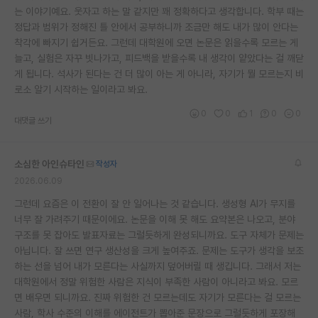
는 이야기예요. 웃자고 하는 말 같지만 꽤 정확하다고 생각합니다. 학부 때는
정답과 범위가 정해진 틀 안에서 공부하니까 조금만 해도 내가 많이 안다는
착각에 빠지기 쉽거든요. 그런데 대학원에 오면 논문은 읽을수록 모르는 게
늘고, 실험은 자꾸 빗나가고, 피드백을 받을수록 내 생각이 얕았다는 걸 깨닫
게 됩니다. 석사가 된다는 건 더 많이 아는 게 아니라, 자기가 뭘 모르는지 비
로소 알기 시작하는 일이라고 봐요.
0
0
1
0
0
대댓글 쓰기
소심한 아인슈타인
작성자
2026.06.09
그런데 요즘은 이 전환이 잘 안 일어나는 것 같습니다. 생성형 AI가 무지를
너무 잘 가려주기 때문이에요. 논문을 이해 못 해도 요약본은 나오고, 분야
구조를 못 잡아도 발표자료는 그럴듯하게 완성되니까요. 도구 자체가 문제는
아닙니다. 잘 쓰면 연구 생산성을 크게 높여주죠. 문제는 도구가 생각을 보조
하는 선을 넘어 내가 모른다는 사실까지 덮어버릴 때 생깁니다. 그래서 저는
대학원에서 정말 위험한 사람은 지식이 부족한 사람이 아니라고 봐요. 모르
면 배우면 되니까요. 진짜 위험한 건 모르는데도 자기가 모른다는 걸 모르는
사람, 학사 수준의 이해를 에이전트가 뽑아준 문장으로 그럴듯하게 포장해