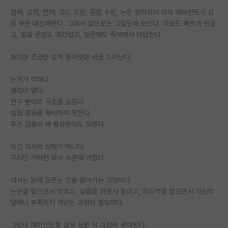
검색, 요약, 번역, 코드 작성, 문장 수정, 논문 정리까지 이제 에이전트가 상
PI 전용 게시판
당 부분 대신해준다. 그래서 겉으로는 그럴듯해 보인다. 자료도 빠르게 만들
고, 발표 문장도 매끄럽고, 질문에도 즉석에서 대답한다.
인문사회 계열 게시판
특수/전문대학원 게시판
하지만 조금만 깊게 물어보면 바로 드러난다.
반도체/AI 게시판
논거가 약하다.
생각이 얕다.
장학금/장학생 게시판
연구 분야의 구조를 모른다.
실험 결과를 해석하지 못한다.
학술 정보 게시판
추가 검증이 왜 필요한지도 모른다.
홍보 게시판
이건 석사의 상태가 아니다.
무지만 가려진 학사 수준에 가깝다.
커리어
유학교육
석사는 원래 모르는 것을 알아가는 과정이다.
논문을 읽으면서 막히고, 실험을 하면서 틀리고, 피드백을 받으면서 자신이
이벤트
얼마나 부족한지 깨닫는 과정이 필요하다.
반도체 아카데미
그런데 에이전트를 잘못 쓰면 이 과정이 생략된다.