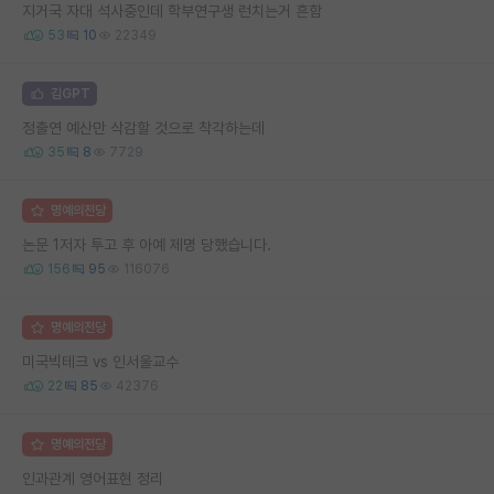
지거국 자대 석사중인데 학부연구생 런치는거 흔함
53
10
22349
김GPT
정출연 예산만 삭감할 것으로 착각하는데
35
8
7729
명예의전당
논문 1저자 투고 후 아예 제명 당했습니다.
156
95
116076
명예의전당
미국빅테크 vs 인서울교수
22
85
42376
명예의전당
인과관계 영어표현 정리