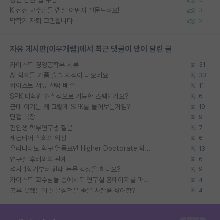
3
K 전전 교수님들 랩실 어떤지 질문드려요!
3
막학기 자퇴 고민됩니다
2
자유 게시판(아무개랩)에서 최근 댓글이 많이 달린 글
카이스트 경영공학부 서류
31
AI 학회들 거품 슬슬 지적이 나오네요
33
카이스트 서류 전형 배수
11
SPK 대학원 현실적으로 가능한 스펙인가요?
6
근데 여기는 왜 그렇게 SPK를 물어보는거임?
19
면접 복장
9
편입생 학부연구생 질문
7
세컨티어 학회의 위상
6
우리나라도 학구 열풍보면 Higher Doctorate 학위가 필요하다고 봅니다.
13
연구실 후배와의 관계
6
석사 1학기부터 원래 논문 작성을 하나요?
9
카이스트 교수님들 중에서도 연구실 홈페이지를 마련 안 하신 분들이 계시던데
4
공부 못했는데 논문실적은 좋은 사람을 싫어함?
4