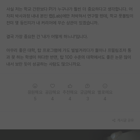
사실 저는 학교 간판보다 PI가 누구냐가 훨씬 더 중요하다고 생각합니다. 어
PI 전용 게시판
차피 박사과정 내내 본인 랩(Lab)에만 처박혀서 연구할 텐데, 학교 풋볼팀이
인문사회 계열 게시판
전미 몇 등인지가 내 커리어에 무슨 상관이 있겠습니까.
특수/전문대학원 게시판
결국 가장 중요한 건 '내가 어떻게 하느냐'입니다.
반도체/AI 게시판
아무리 좋은 대학, 탑 프로그램에 가도 빌빌거리다가 퀄이나 프릴림조차 통
과 못 하는 학생이 허다한 반면, 탑 100 수준의 대학에서도 좋은 논문 많이
장학금/장학생 게시판
내서 보란 듯이 성공하는 사람도 많으니까요.
학술 정보 게시판
홍보 게시판
응원해요
공감해요
추천해요
궁금해요
별로에요
커리어
5
4
4
3
4
유학교육
게시글 공유
이벤트
반도체 아카데미