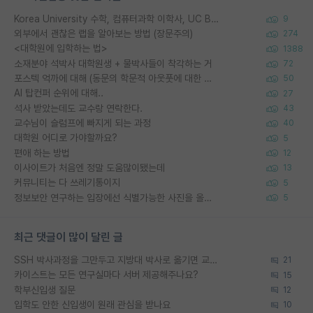
Korea University 수학, 컴퓨터과학 이학사, UC Berkeley 산업공학 대학원 공학박사가 되는 것은 쉽지 않겠죠?
9
외부에서 괜찮은 랩을 알아보는 방법 (장문주의)
274
<대학원에 입학하는 법>
1388
소재분야 석박사 대학원생 + 물박사들이 착각하는 거
72
포스텍 억까에 대해 (동문의 학문적 아웃풋에 대한 반박)
50
AI 탑컨퍼 순위에 대해..
27
석사 받았는데도 교수랑 연락한다.
43
교수님이 슬럼프에 빠지게 되는 과정
40
대학원 어디로 가야할까요?
5
편애 하는 방법
12
이사이트가 처음엔 정말 도움많이됐는데
13
커뮤니티는 다 쓰레기통이지
5
정보보안 연구하는 입장에선 식별가능한 사진을 올리는건 비추이긴함
5
최근 댓글이 많이 달린 글
SSH 박사과정을 그만두고 지방대 박사로 옮기면 교수의 꿈은 끝일까요?
21
카이스트는 모든 연구실마다 서버 제공해주나요?
15
학부신입생 질문
12
입학도 안한 신입생이 원래 관심을 받나요
10