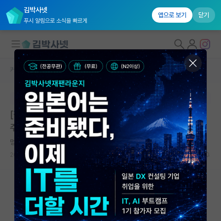
김박사넷
앱으로 보기
닫기
푸시 알림으로 소식을 빠르게
커뮤니티 홈
미국 유학 게시판
대학원생 모집
본문이 수정되지 않는 박제글입니다.
국내대학원 정보
[잡담] 대학 풋볼팀 랭킹이 내 논문 써주나요? (현실적인
연구실&오픈랩
주립대 박사 조언)
커뮤니티
멍때리는 정약용
2026.06.10
30
7577
커뮤니티 홈
전체글보기
베스트 게시판
IF 명예의전당