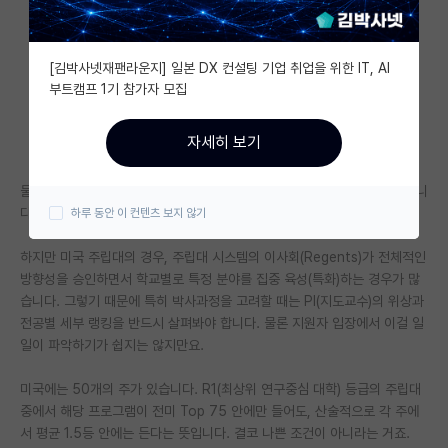
자유 게시판(아무개랩)
[김박사넷재팬라운지] 일본 DX 컨설팅 기업 취업을 위한 IT, AI
미국 유학 게시판
부트캠프 1기 참가자 모집
미국 대학원 합격 후기 게시판
자세히 보기
대학원생 모집 게시판
물론 학교 자체의 전체 랭킹(네임밸류)이 높으면 좋다는 건 부인할 수 없습니
대학원 합격 후기 게시판
다.
하루 동안 이 컨텐츠 보지 않기
연구실(PI) 홍보 게시판
하지만 미국 주립대의 경우, 주립대 시스템의 이사회(Regents)가 전체적인
석박사 채용 정보 게시판
방향성을 승인하면서 학교별로 특정 분야를 집중 육성(특화)하는 경우가 많
습니다. 그렇기 때문에 특히 박사과정을 고려할 때는 PI(지도교수)의 위상과
임용 정보 게시판
전공별 세부 랭킹을 반드시 살펴봐야 합니다. 물론 지원자 입장에서 이걸 일
일이 파악하기가 쉽지는 않지만요.
학부 인턴 게시판
미국에는 50개의 주가 있습니다. R1(최상위 연구중심 대학) 등급의 주립대
취업 게시판
중에서 해당 프로그램이 전미 Top 75 안에만 들어도, 산술적으로 각 주에
서 평균 1.5등 안에는 든다는 뜻입니다. 결코 나쁜 조건이 아니라는 거죠.
임용 후기 게시판