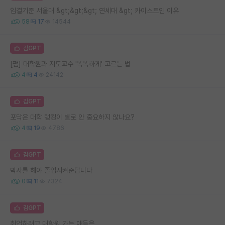
입결기준 서울대 &gt;&gt;&gt; 연세대 &gt; 카이스트인 이유
58
17
14544
김GPT
[펌] 대학원과 지도교수 '똑똑하게' 고르는 법
4
4
24142
김GPT
포닥은 대학 랭킹이 별로 안 중요하지 않나요?
4
19
4786
김GPT
박사를 해야 졸업시켜준답니다
0
11
7324
김GPT
취업하려고 대학원 가는 애들은