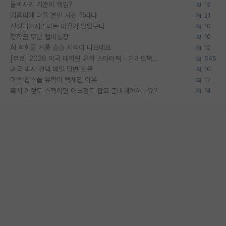
물박사의 기준이 뭐임?
15
랩홈피에 다들 본인 사진 올리냐
21
신생랩가지말라는 이유가 있었구나
10
장학금 모은 랩비통장
10
AI 학회들 거품 슬슬 지적이 나오네요
12
[무료] 2026 미국 대학원 유학 스타터팩 - 가이드북 & 합격자 컨택메일 템플릿
645
미국 박사 컨택 메일 답변 질문
10
미박 탑스쿨 유학이 빡세진 이유
17
혹시 이정도 스펙이면 어느정도 잡고 준비해야하나요?
14