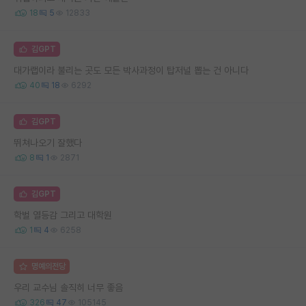
18
5
12833
김GPT
대가랩이라 불리는 곳도 모든 박사과정이 탑저널 뽑는 건 아니다
40
18
6292
김GPT
뛰쳐나오기 잘했다
8
1
2871
김GPT
학벌 열등감 그리고 대학원
1
4
6258
명예의전당
우리 교수님 솔직히 너무 좋음
326
47
105145