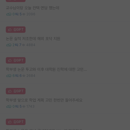
교수님이랑 오늘 컨택 면담 했는데
0
5
2096
김GPT
논문 실적 저조한데 해외 포닥 지원
2
7
4884
김GPT
학부생 논문 투고와 이후 대학원 진학에 대한 고민...
6
6
2684
김GPT
학부생 앞으로 학업 계획 고민 한번만 들어주세요
0
5
1743
김GPT