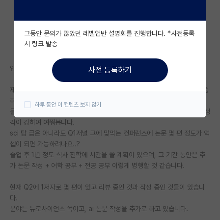
자유 게시판(아무개랩)
그동안 문의가 많았던 레벨업반 설명회를 진행합니다. *사전등록
미국 유학 게시판
시 링크 발송
미국 대학원 합격 후기 게시판
안녕하세요. 현재 4-1 학생입니다.
사전 등록하기
대학원생 모집 게시판
제 지도 교수님께서 해외 풀펀딩 석사는 잘 안 받아주는 경향이 있다고 말씀
대학원 합격 후기 게시판
하셨는데,
하루 동안 이 컨텐츠 보지 않기
풀펀딩이 아니라면 재정적으로 가기는 힘든 상황임에도 해외로 가고 싶은 생
연구실(PI) 홍보 게시판
각이 강하여 여쭤봅니다.
sci 탑 급은 아니라도 Q1저널 그에 맞먹는 컨퍼런스에 논문 몇 편 정도가 억
석박사 채용 정보 게시판
셉이 되면 가능하려나요..?
졸업 후 1년 정도 석사 진학에 시간을 쓸 계획이 있으며, 그 기간 동안은 추
임용 정보 게시판
가 논문 작성 + 어학 공부 + 전공 공부 이렇게 병행할 것 같습니다.
학부 인턴 게시판
현재 Q2에 1저자로 몇 편이 있고 리뷰 중인 것과 작성 중인 것들이 있습니
취업 게시판
다.
분야는 뉴로사이언스 쪽이고, ai 논문 작성을 추가로 하고 있습니다.
임용 후기 게시판