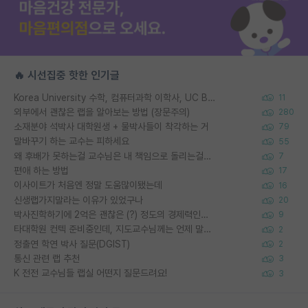
🔥 시선집중 핫한 인기글
Korea University 수학, 컴퓨터과학 이학사, UC Berkeley 산업공학 대학원 공학박사가 되는 것은 쉽지 않겠죠?
11
외부에서 괜찮은 랩을 알아보는 방법 (장문주의)
280
소재분야 석박사 대학원생 + 물박사들이 착각하는 거
79
말바꾸기 하는 교수는 피하세요
55
왜 후배가 못하는걸 교수님은 내 책임으로 돌리는걸까요?
7
편애 하는 방법
17
이사이트가 처음엔 정말 도움많이됐는데
16
신생랩가지말라는 이유가 있었구나
20
박사진학하기에 2억은 괜찮은 (?) 정도의 경제력인가요
9
타대학원 컨텍 준비중인데, 지도교수님께는 언제 말씀드려야 할까요?
2
정출연 학연 박사 질문(DGIST)
2
통신 관련 랩 추천
3
K 전전 교수님들 랩실 어떤지 질문드려요!
3