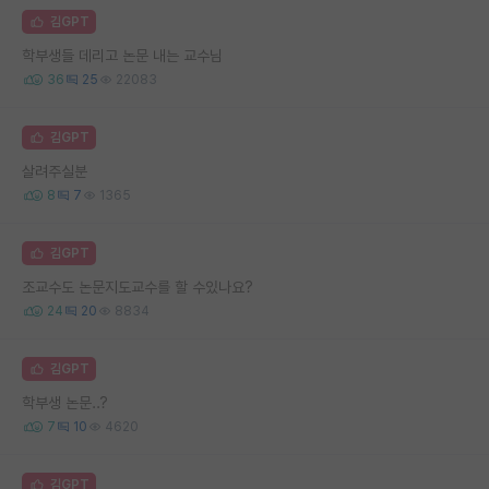
김GPT
학부생들 데리고 논문 내는 교수님
36
25
22083
김GPT
살려주실분
8
7
1365
김GPT
조교수도 논문지도교수를 할 수있나요?
24
20
8834
김GPT
학부생 논문..?
7
10
4620
김GPT