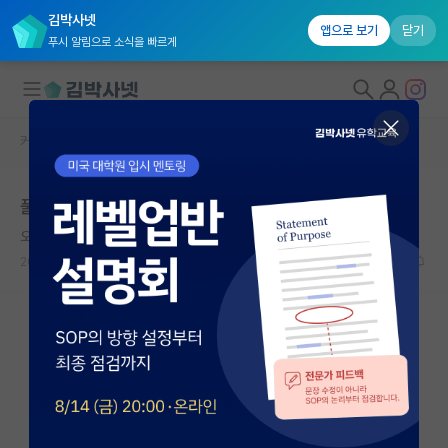
김박사넷
앱으로 보기
닫기
푸시 알림으로 소식을 빠르게
커뮤니티 홈
미국 유학 게시판
대학원생 모집
풀펀딩 해외 석사
국내대학원 정보
오만한 유클리드
연구실&오픈랩
2026.05.30
17
4298
커뮤니티
커뮤니티 홈
전체글보기
베스트 게시판
IF 명예의전당