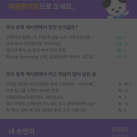
미국 유학 게시판에서 핫한 인기글은?
컨택이후 랩매니저, PhD학생들 소개 시켜주신거면 거의 컨펌에 가깝나요?
2
미국 박사 가능할까요 가이드라인
16
캐나다 박사 vs 한국 박사 미국 취업
1
Korea University 수학, 컴퓨터과학 이학사, UC Berkeley 산업공학 대학원 공학박사가 되는 것은 쉽지 않겠죠?
11
미국 유학 게시판에서 최근 댓글이 많이 달린 글
[무료] 2026 미국 대학원 유학 스타터팩 - 가이드북 & 합격자 컨택메일 템플릿
653
미박 탑스쿨 유학이 빡세진 이유
19
자대진학vs타대진학이 고민입니다.
3
혹시 이정도 스펙이면 어느정도 잡고 준비해야하나요?
14
AI 박사, 컨택 후 2차 인터뷰 준비 조언 구합니다
3