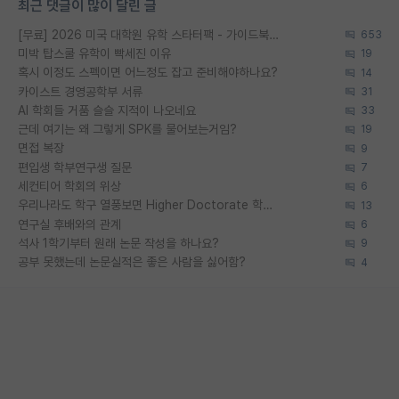
최근 댓글이 많이 달린 글
[무료] 2026 미국 대학원 유학 스타터팩 - 가이드북 & 합격자 컨택메일 템플릿
653
미박 탑스쿨 유학이 빡세진 이유
19
혹시 이정도 스펙이면 어느정도 잡고 준비해야하나요?
14
카이스트 경영공학부 서류
31
AI 학회들 거품 슬슬 지적이 나오네요
33
근데 여기는 왜 그렇게 SPK를 물어보는거임?
19
면접 복장
9
편입생 학부연구생 질문
7
세컨티어 학회의 위상
6
우리나라도 학구 열풍보면 Higher Doctorate 학위가 필요하다고 봅니다.
13
연구실 후배와의 관계
6
석사 1학기부터 원래 논문 작성을 하나요?
9
공부 못했는데 논문실적은 좋은 사람을 싫어함?
4