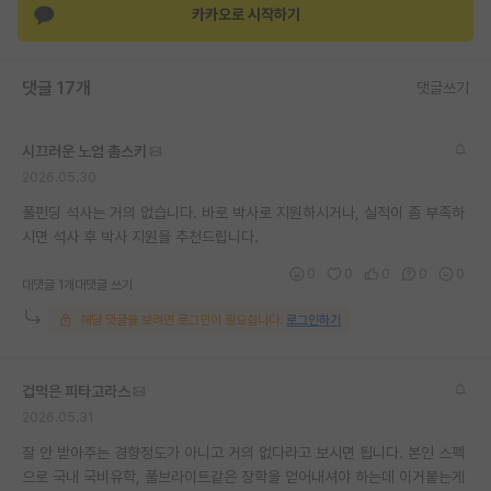
카카오로 시작하기
재팬라운지 🌸
댓글 17개
댓글쓰기
시끄러운 노엄 촘스키
2026.05.30
풀펀딩 석사는 거의 없습니다. 바로 박사로 지원하시거나, 실적이 좀 부족하
시면 석사 후 박사 지원을 추천드립니다.
0
0
0
0
0
대댓글 1개
대댓글 쓰기
해당 댓글을 보려면 로그인이 필요합니다.
로그인하기
겁먹은 피타고라스
2026.05.31
잘 안 받아주는 경향정도가 아니고 거의 없다라고 보시면 됩니다. 본인 스펙
으로 국내 국비유학, 풀브라이트같은 장학을 얻어내셔야 하는데 이거붙는게