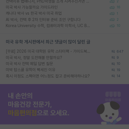
컨택이후 랩매니저, PhD학생들 소개 시켜주신거면 거의 컨펌에 가깝나요?
2
미국 박사 가능할까요 가이드라인
16
캐나다 박사 vs 한국 박사 미국 취업
1
AI 박사, 컨택 후 2차 인터뷰 준비 조언 구합니다
2
Korea University 수학, 컴퓨터과학 이학사, UC Berkeley 산업공학 대학원 공학박사가 되는 것은 쉽지 않겠죠?
10
미국 유학 게시판에서 최근 댓글이 많이 달린 글
[무료] 2026 미국 대학원 유학 스타터팩 - 가이드북 & 합격자 컨택메일 템플릿
647
미국 박사, 정말 도전해볼 만할까요?
9
미국 박사 컨택 메일 답변 질문
10
미박 탑스쿨 유학이 빡세진 이유
19
혹시 이정도 스펙이면 어느정도 잡고 준비해야하나요?
14