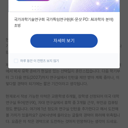
자유 게시판(아무개랩)
국가과학기술연구회 국가특임연구원(K-문샷 PD: AI과학자 분야)
미국 유학 게시판
초빙
미국 대학원 합격 후기 게시판
현재 재학 중인 학생입니다. 다음 학기에 졸업 예정으로 성적은 WES 4.0
자세히 보기
대학원생 모집 게시판
기준 거의 3점 턱걸이입니다. 토플은 이번에 처음 응시해 90점대 후반이 나
왔고, 지원 시 100점 이상을 맞출 생각입니다.
대학원 합격 후기 게시판
하루 동안 이 컨텐츠 보지 않기
제가 고민인 부분은 아직 연구 경력이 전무하고, 대학도 성적도 애매한 상태
연구실(PI) 홍보 게시판
에서 박사 유학 준비가 현실성 있는 선택일지 혼란스럽습니다. 다음 학기부
터 그 다음 연도(2027)까지 연구실에서 인턴을 제안 받아 계획 중이나, 이
석박사 채용 정보 게시판
렇다할 경력이 되기에는 짧은 기간이라고 생각됩니다.
임용 정보 게시판
현재로서 작성 가능한 이력은 교환학생 6개월, 장학생 선정되어 미국 대학
학부 인턴 게시판
연구실 투어(연구X), 자대 연구실에서 휴학 중 3개월 근무, 부전공 컴퓨팅
정도 뿐입니다. 여기에 1년 정도의 연구실 인턴을 추가한다고 해서 도전해
취업 게시판
볼 가치가 있을까요? 김박사넷에 올라오는 글들의 경력이 화려해 위축됩니
다. 요즘은 이 작은 경력으로 도전하는 것마저 민망하다는 생각이 드네요.
임용 후기 게시판