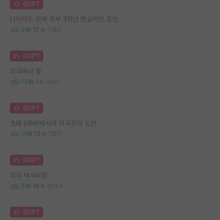
김GPT
다이렉트 미박 학부 3학년 현실적인 조언
5
17
7180
김GPT
미국박사 퀄
13
1
4651
김GPT
초짜 (예비)박사의 미국포닥 도전
11
13
11011
김GPT
미국 박사과정
5
16
8054
김GPT