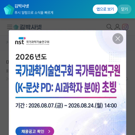
김박사넷
앱으로 보기
닫기
푸시 알림으로 소식을 빠르게
커뮤니티 홈
미국 유학 게시판
대학원생 모집
미국 박사 지원 관련 현실적인 의견을 듣고 싶습니다
국내대학원 정보
화난 라이프니츠
연구실&오픈랩
2026.06.05
20
2175
커뮤니티
커뮤니티 홈
전체글보기
베스트 게시판
IF 명예의전당