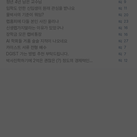
정년 4년 남은 교수님
9
입학도 안한 신입생이 원래 관심을 받나요
11
물박사의 기준이 뭐임?
20
랩홈피에 다들 본인 사진 올리냐
23
신생랩가지말라는 이유가 있었구나
16
장학금 모은 랩비통장
16
AI 학회들 거품 슬슬 지적이 나오네요
27
카이스트 서류 전형 배수
7
DGIST 가는 방법 추천 부탁드립니다.
7
박사진학하기에 2억은 괜찮은 (?) 정도의 경제력인가요
12