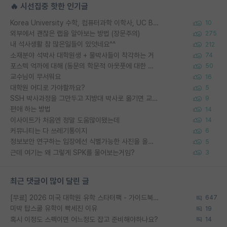
🔥 시선집중 핫한 인기글
Korea University 수학, 컴퓨터과학 이학사, UC Berkeley 산업공학 대학원 공학박사가 되는 것은 쉽지 않겠죠?
10
외부에서 괜찮은 랩을 알아보는 방법 (장문주의)
275
내 석사생활 참 많은일들이 있엇네요^^
212
소재분야 석박사 대학원생 + 물박사들이 착각하는 거
74
포스텍 억까에 대해 (동문의 학문적 아웃풋에 대한 반박)
50
교수님이 무서워요
16
대학원 어디로 가야할까요?
5
SSH 박사과정을 그만두고 지방대 박사로 옮기면 교수의 꿈은 끝일까요?
9
편애 하는 방법
14
이사이트가 처음엔 정말 도움많이됐는데
14
커뮤니티는 다 쓰레기통이지
6
정보보안 연구하는 입장에선 식별가능한 사진을 올리는건 비추이긴함
5
근데 여기는 왜 그렇게 SPK를 물어보는거임?
3
최근 댓글이 많이 달린 글
[무료] 2026 미국 대학원 유학 스타터팩 - 가이드북 & 합격자 컨택메일 템플릿
647
미박 탑스쿨 유학이 빡세진 이유
19
혹시 이정도 스펙이면 어느정도 잡고 준비해야하나요?
14