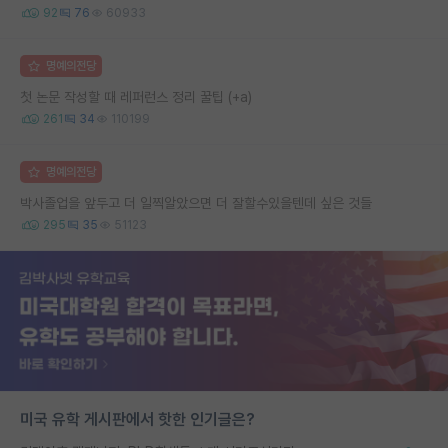
92
76
60933
명예의전당
첫 논문 작성할 때 레퍼런스 정리 꿀팁 (+a)
261
34
110199
명예의전당
박사졸업을 앞두고 더 일찍알았으면 더 잘할수있을텐데 싶은 것들
295
35
51123
미국 유학 게시판에서 핫한 인기글은?