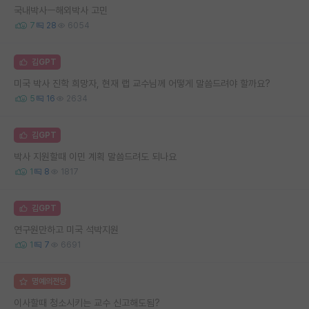
국내박사ㅡ해외박사 고민
7
28
6054
김GPT
미국 박사 진학 희망자, 현재 랩 교수님께 어떻게 말씀드려야 할까요?
5
16
2634
김GPT
박사 지원할때 이민 계획 말씀드려도 되나요
1
8
1817
김GPT
연구원만하고 미국 석박지원
1
7
6691
명예의전당
이사할때 청소시키는 교수 신고해도됨?