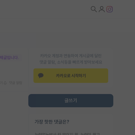
카카오 계정과 연동하여 게시글에 달린
박제글입니다.
댓글 알람, 소식등을 빠르게 받아보세요
카카오로 시작하기
기
댓글 알람
글쓰기
가장 핫한 댓글은?
능력없는박사 란 말이지 뭐. 능력이 뭐고 능력이 있다는게 뭔지는 사람마다 기준이 다르니까 얘기해봐야 서로 자기 기준만 얘기해서 논쟁이 끝이 안나고. 주위에서 능력있고 야심있는 신입생이 교수가 유의미한 피드백을 아예 안주면서 제대로된 과제에 참여해볼 기회도 제공하지 않고 잡일 뺑뺑이만 돌려서 맨날 단순작업만 하면서 밤새다가 눈빛이 점점 죽어가는걸 본 사람은 물박사는 교수탓이라고 하고, 교수는 이것저것 알려도 주고 기회도 주고 사수 동기 붙여주면서 어떻게든 끌고가려고 하는데 본인이 매일 뺀질거리면서 출근 하는둥마는둥 하다가 기껏 와서도 폰이나 쳐다보다가 실험 망치고 저녁약속있어서 먼저 가볼게요~ 하는걸 본 사람은 물박사는 본인탓이라고 함.