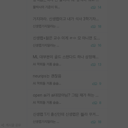
물박사의 기준이 뭐임?
14
가지마라. 신생랩이고 내가 석사 3학기차인데 최고참인데 나도 아무것도 모르는데 교수가 후배들 왜 논문 교육 안시키냐. 논문 왜 안 써오냐 닦달한다
신생랩가지말라는 이유가 있었구나
18
신생랩+젊은 교수 이게 ㄹㅇ 모 아니면 도인듯.
신생랩가지말라는 이유가 있었구나
16
ML 대부분이 골드 스탠다드 하나 상정해놓고 (벤치마크 데이터셋이 여러 개면 여러 개 상정) 그거 얼마나 잘 맞추나 싸움임 가끔 번뜩이는 설계 철학을 보여주는 논문들도 있지만 대부분 그거 성적 얼마나 더 올리느라에 혈안이 되어 있는 측면이 잇음
AI 학회들 거품 슬슬 지적이 나오네요
13
neurips는 괜찮음
AI 학회들 거품 슬슬 지적이 나오네요
9
open ai가 ai대장아님? 그럼 쟤가 하는 말이 다 맞겠네
AI 학회들 거품 슬슬 지적이 나오네요
8
신생랩 1기 출신인데 신생랩은 줠라 무거운 바벨 같은거임. 들면 대박인데 못들면 깔려 죽음. 아무도 알려주지 않는 환경에서 자생해야하지만, 일단 살아남았다면 그 어떤 사람보다 악착같고 생존력 높은 사람으로 거듭날 수 있음
신생랩가지말라는 이유가 있었구나
18
게시글 공유