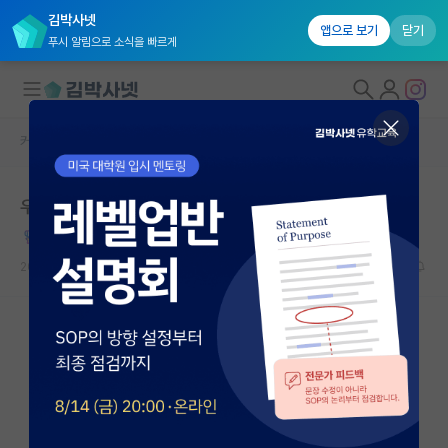
김박사넷
앱으로 보기
닫기
푸시 알림으로 소식을 빠르게
커뮤니티 홈
자유 게시판(아무개랩)
대학원생 모집
우리 지도교수님..
국내대학원 정보
정직한 존 스튜어트 밀
연구실&오픈랩
2022.04.03
33
60686
커뮤니티
커뮤니티 홈
전체글보기
베스트 게시판
IF 명예의전당