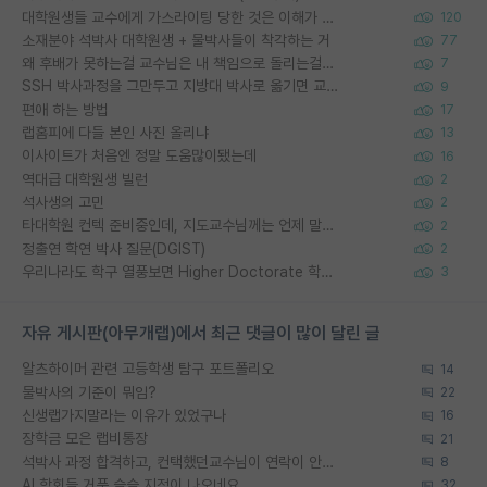
대학원생들 교수에게 가스라이팅 당한 것은 이해가 갑니다. 안타깝네요.
120
소재분야 석박사 대학원생 + 물박사들이 착각하는 거
77
왜 후배가 못하는걸 교수님은 내 책임으로 돌리는걸까요?
7
SSH 박사과정을 그만두고 지방대 박사로 옮기면 교수의 꿈은 끝일까요?
9
편애 하는 방법
17
랩홈피에 다들 본인 사진 올리냐
13
이사이트가 처음엔 정말 도움많이됐는데
16
역대급 대학원생 빌런
2
석사생의 고민
2
타대학원 컨텍 준비중인데, 지도교수님께는 언제 말씀드려야 할까요?
2
정출연 학연 박사 질문(DGIST)
2
우리나라도 학구 열풍보면 Higher Doctorate 학위가 필요하다고 봅니다.
3
자유 게시판(아무개랩)에서 최근 댓글이 많이 달린 글
알츠하이머 관련 고등학생 탐구 포트폴리오
14
물박사의 기준이 뭐임?
22
신생랩가지말라는 이유가 있었구나
16
장학금 모은 랩비통장
21
석박사 과정 합격하고, 컨택했던교수님이 연락이 안됩니다...
8
AI 학회들 거품 슬슬 지적이 나오네요
32