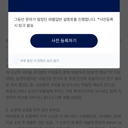
자유 게시판(아무개랩)
그동안 문의가 많았던 레벨업반 설명회를 진행합니다. *사전등록
미국 유학 게시판
시 링크 발송
미국 대학원 합격 후기 게시판
사전 등록하기
랩에 들어온지 7년 동안 학석박을 지도해주시고 계시는 우리 교수님을 보고
대학원생 모집 게시판
느낀점.
대학원 합격 후기 게시판
1. 연구와 사업을 둘 다 최선을 다하심.
하루 동안 이 컨텐츠 보지 않기
우리 연구실은 (비주류)생물 면역/병원미생물 관련으로 연구를 함. 매년 10
연구실(PI) 홍보 게시판
개 이상의 과제를 포닥없이 학생들과 함께 쳐냄(우리 팀에 연 평균 1억 이상
규모). 당연하겠지만 사업으로 연구비 및 학생 인건비 조달하시고 연구 결과
석박사 채용 정보 게시판
로 우리 졸업도 함. 선순환의 고리를 잘 만드시는 탁월한 재능이 있으심.
임용 정보 게시판
최종보고회나 보고서 제출일에 우리도 거의 죽어나가지만 교수님도 함께 직
전까지 최선을 다하시니 끝나고 나면 정말 보람참.
학부 인턴 게시판
2. 논문에 신경을 아주 많이 써주심.
취업 게시판
리비젼에 큰 흐름부터 아주 사소한 것 하나하나 수정해주심. 석사때는 20번
이상 수정 후 제출한 것도 있음. 그 논문은 꽤 좋은 저널에 한번의 minor re
임용 후기 게시판