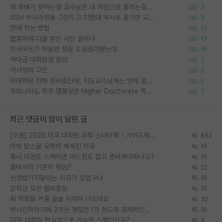
왜 후배가 못하는걸 교수님은 내 책임으로 돌리는걸까요?
7
SSH 박사과정을 그만두고 지방대 박사로 옮기면 교수의 꿈은 끝일까요?
9
편애 하는 방법
17
랩홈피에 다들 본인 사진 올리냐
13
이사이트가 처음엔 정말 도움많이됐는데
16
역대급 대학원생 빌런
2
석사생의 고민
2
타대학원 컨텍 준비중인데, 지도교수님께는 언제 말씀드려야 할까요?
2
우리나라도 학구 열풍보면 Higher Doctorate 학위가 필요하다고 봅니다.
3
최근 댓글이 많이 달린 글
[무료] 2026 미국 대학원 유학 스타터팩 - 가이드북 & 합격자 컨택메일 템플릿
652
미박 탑스쿨 유학이 빡세진 이유
19
혹시 이정도 스펙이면 어느정도 잡고 준비해야하나요?
14
물박사의 기준이 뭐임?
22
신생랩가지말라는 이유가 있었구나
16
장학금 모은 랩비통장
21
AI 학회들 거품 슬슬 지적이 나오네요
32
박사진학하기에 2억은 괜찮은 (?) 정도의 경제력인가요
16
SPK 대학원 현실적으로 가능한 스펙인가요?
5