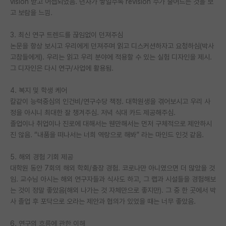
vision 받고 어셉되었음. 년차가 쌓일수록 revision 수가 줄어드는 것을 보
고 보람을 느낌.
PI 전용 게시판
3. 최신 연구 트렌드를 끊임없이 던져주심
인문사회 계열 게시판
논문을 항상 보시고 우리에게 던져주며 읽고 디스커션하자고 요청하심(박사
특수/전문대학원 게시판
고참들에게). 우리는 읽고 우리 분야에 적용할 수 있는 실험 디자인을 제시.
그 디자인은 다시 연구/사업에 활용됨.
반도체/AI 게시판
4. 복지 및 학생 케어
장학금/장학생 게시판
칼같이 능력중심의 인건비/연구수당 책정. 대학원생을 겪어보시고 우리 사
정을 아시니 최대한 잘 챙겨주심. 저녁 식대 카드 제공해주심.
학술 정보 게시판
졸업이나 취업이나 진로에 대해서는 웬만해서는 먼저 구체적으로 제안하시
진 않음. “내품을 떠나서는 너희 역랑으로 해봐” 라는 마인드 인것 같음.
홍보 게시판
커리어
5. 해외 경험 기회 제공
대학원 동안 7회의 해외 학회/출장 경험. 코로나만 아니였으면 더 많았을 것
유학교육
임. 교수님 아시는 해외 연구자들과 식사도 하고, 그 랩과 시설들을 경험해보
는 것이 정말 좋았음(해외 나가는 것 자체만으로 좋지만). 그 중 한 곳에서 박
이벤트
사 졸업 후 포닥으로 오라는 제안과 협의가 있었을 때는 너무 좋았음.
반도체 아카데미
6. 연구의 흐름에 관한 이해