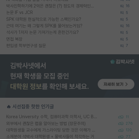
박사진학하기에 2억은 괜찮은 (?) 정도의 경제력인가요
16
논문 IF vs JCR
5
SPK 대학원 현실적으로 가능한 스펙인가요?
5
근데 여기는 왜 그렇게 SPK를 물어보는거임?
16
석사가 1저자 논문 가져가는게 흔한건가요?
5
면접 복장
5
편입생 학부연구생 질문
7
🔥 시선집중 핫한 인기글
Korea University 수학, 컴퓨터과학 이학사, UC Berkeley 산업공학 대학원 공학박사가 되는 것은 쉽지 않겠죠?
11
외부에서 괜찮은 랩을 알아보는 방법 (장문주의)
276
대학원생들 교수에게 가스라이팅 당한 것은 이해가 갑니다. 안타깝네요.
120
소재분야 석박사 대학원생 + 물박사들이 착각하는 거
77