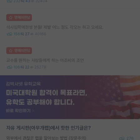
232
43
32404
명예의전당
석사입학예정생 분들! 제발 어느 정도 각오는 하고 오세요.
156
27
40168
명예의전당
교수를 원하는 사람들에게 하는 아조씨의 조언
106
22
25278
자유 게시판(아무개랩)에서 핫한 인기글은?
외부에서 괜찮은 랩을 알아보는 방법 (장문주의)
276