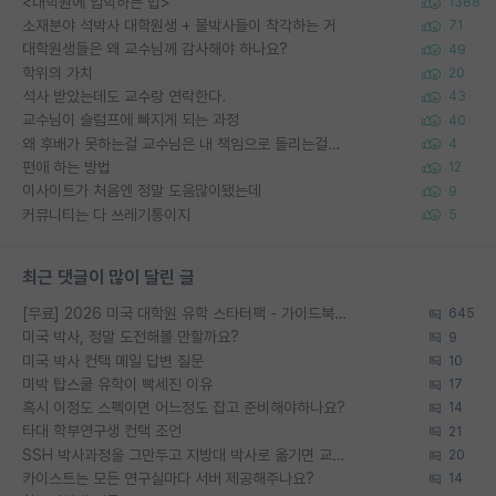
<대학원에 입학하는 법>
1388
소재분야 석박사 대학원생 + 물박사들이 착각하는 거
71
대학원생들은 왜 교수님께 감사해야 하나요?
49
학위의 가치
20
석사 받았는데도 교수랑 연락한다.
43
교수님이 슬럼프에 빠지게 되는 과정
40
왜 후배가 못하는걸 교수님은 내 책임으로 돌리는걸까요?
4
편애 하는 방법
12
이사이트가 처음엔 정말 도움많이됐는데
9
커뮤니티는 다 쓰레기통이지
5
최근 댓글이 많이 달린 글
[무료] 2026 미국 대학원 유학 스타터팩 - 가이드북 & 합격자 컨택메일 템플릿
645
미국 박사, 정말 도전해볼 만할까요?
9
미국 박사 컨택 메일 답변 질문
10
미박 탑스쿨 유학이 빡세진 이유
17
혹시 이정도 스펙이면 어느정도 잡고 준비해야하나요?
14
타대 학부연구생 컨택 조언
21
SSH 박사과정을 그만두고 지방대 박사로 옮기면 교수의 꿈은 끝일까요?
20
카이스트는 모든 연구실마다 서버 제공해주나요?
14