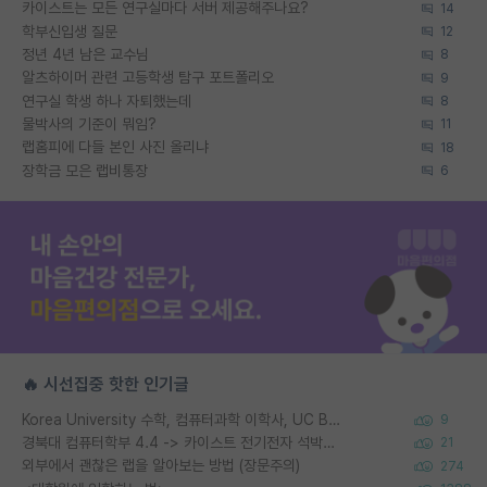
카이스트는 모든 연구실마다 서버 제공해주나요?
14
학부신입생 질문
12
정년 4년 남은 교수님
8
알츠하이머 관련 고등학생 탐구 포트폴리오
9
연구실 학생 하나 자퇴했는데
8
물박사의 기준이 뭐임?
11
랩홈피에 다들 본인 사진 올리냐
18
장학금 모은 랩비통장
6
🔥 시선집중 핫한 인기글
Korea University 수학, 컴퓨터과학 이학사, UC Berkeley 산업공학 대학원 공학박사가 되는 것은 쉽지 않겠죠?
9
경북대 컴퓨터학부 4.4 -> 카이스트 전기전자 석박사통합과정 합격
21
외부에서 괜찮은 랩을 알아보는 방법 (장문주의)
274