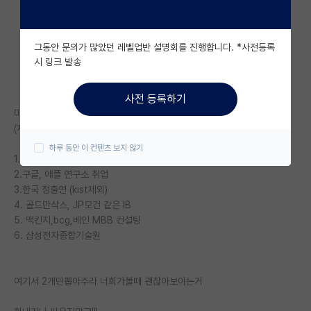
자유 게시판(아무개랩)
그동안 문의가 많았던 레벨업반 설명회를 진행합니다. *사전등록
미국 유학 게시판
시 링크 발송
미국 대학원 합격 후기 게시판
사전 등록하기
대학원생 모집 게시판
미국 탑대학박사 졸업 앞두고있는데 이중에서 뭐하면좋을까?
(재미로 그냥 골라봐줘 괜히 화내거나 싸우지말고!)
대학원 합격 후기 게시판
하루 동안 이 컨텐츠 보지 않기
1.한국 수도권~인서울 하위권 이과대 교수.
연구실(PI) 홍보 게시판
2.구글, 애플 연구소 취업
3.한국 정출연 (kist제외)
석박사 채용 정보 게시판
4. 골드만삭스, JP모건 같은 IB
5. 맥킨지,bcg,베인 MBB 컨설팅
임용 정보 게시판
6. 삼성전자종합기술원
학부 인턴 게시판
취업 게시판
여기서 2개만뽑아주라 너희가볼때 괜찮아보이는거
임용 후기 게시판