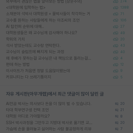
외부에서 괜찮은 랩을 알아보는 방법 (장문주의)
274
<대학원에 입학하는 법>
1388
소재분야 석박사 대학원생 + 물박사들이 착각하는 거
71
교수를 원하는 사람들에게 하는 아조씨의 조언
106
AI 탑컨퍼 순위에 대해..
27
대학원생들은 왜 교수님께 감사해야 하나요?
49
학위의 가치
20
석사 받았는데도 교수랑 연락한다.
43
교수님이 슬럼프에 빠지게 되는 과정
40
왜 후배가 못하는걸 교수님은 내 책임으로 돌리는걸까요?
4
편애 하는 방법
12
이사이트가 처음엔 정말 도움많이됐는데
9
커뮤니티는 다 쓰레기통이지
5
자유 게시판(아무개랩)에서 최근 댓글이 많이 달린 글
AI전공 박사는 의사보다 돈을 더 많이 벌 수 있습니다.
20
타대 학부연구생 컨택 조언
21
대학원 어디로 가야할까요?
8
SSH 박사과정을 그만두고 지방대 박사로 옮기면 교수의 꿈은 끝일까요?
20
가슴에 손을 올려놓고 싫어하는 사람 불공정하게 리뷰
7