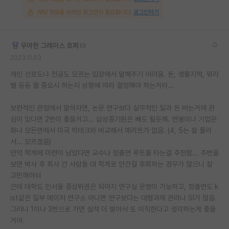
해당 댓글을 보려면 로그인이 필요합니다.
로그인하기
우아한 그레이스 호퍼
2023.11.03
개인 선호도나 전공도 모르는 입장에서 말해주기 어려움. 돈, 생활지역, 워라
밸 등등 뭘 중요시 하는지 성향에 따라 결정해야 하는거라...
보편적인 관점에서 말하자면, 논문 연구보다 실무적인 일과 돈 버는거에 관
심이 있다면 2번이 좋을거고... 삼성종기원은 빼도 될듯해. 연봉이나 기업문
화나 모든면에서 미국 빅테크와 비교해서 메리트가 없음. (4, 5는 잘 몰라
서... 모르겠음)
만약 학계에 미련이 남았다면 교수나 정출연 루트를 타는걸 추천함... 주변을
보면 박사 후 회사 간 사람들 대 학계로 안간걸 후회하는 경우가 많으니 잘
고민해야되
근데 대학도 인서울 중상위권은 되야지 연구실 운영이 가능하고, 정출연도 k
ist같은 일부 메이저 연구소 아니면 연구보다는 대형과제 관리나 SI가 많음.
그러니 1이나 3번으로 가면 실적 더 쌓아서 또 이직한다고 생각하는게 좋을
거야.