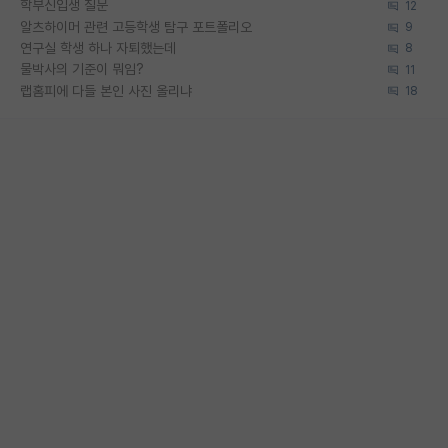
학부신입생 질문
12
알츠하이머 관련 고등학생 탐구 포트폴리오
9
연구실 학생 하나 자퇴했는데
8
물박사의 기준이 뭐임?
11
랩홈피에 다들 본인 사진 올리냐
18