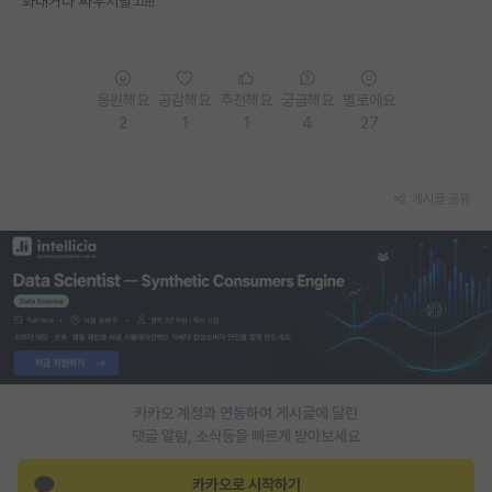
화내거나 싸우지말고!!!
PI 전용 게시판
인문사회 계열 게시판
응원해요
공감해요
추천해요
궁금해요
별로에요
특수/전문대학원 게시판
2
1
1
4
27
반도체/AI 게시판
게시글 공유
장학금/장학생 게시판
학술 정보 게시판
홍보 게시판
커리어
유학교육
카카오 계정과 연동하여 게시글에 달린
이벤트
댓글 알람, 소식등을 빠르게 받아보세요
반도체 아카데미
카카오로 시작하기