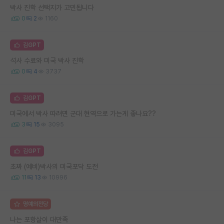
박사 진학 선택지가 고민됩니다
0
2
1160
김GPT
석사 수료와 미국 박사 진학
0
4
3737
김GPT
미국에서 박사 따려면 군대 현역으로 가는게 좋나요??
3
15
3095
김GPT
초짜 (예비)박사의 미국포닥 도전
11
13
10996
명예의전당
나는 포항살이 대만족