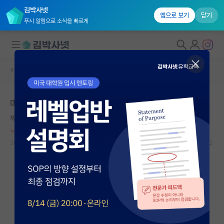
김박사넷
앱으로 보기
닫기
푸시 알림으로 소식을 빠르게
커뮤니티 홈
자유 게시판(아무개랩)
대학원생 모집
미국 박사하고 이중에서 뭐하면 좋을까?
국내대학원 정보
체한 프랜시스 베이컨
연구실&오픈랩
누적 신고가 20개 이상인 사용자입니다.
커뮤니티
2023.11.03
50
9095
커뮤니티 홈
전체글보기
베스트 게시판
IF 명예의전당