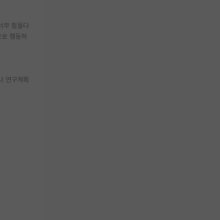
너무 힘들다
으로 행동하
나 연구계획