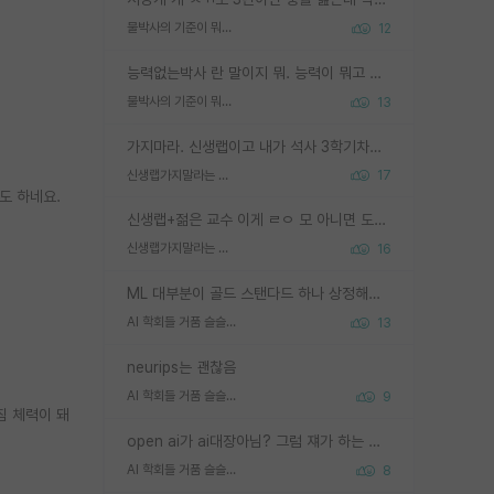
물박사의 기준이 뭐임?
12
능력없는박사 란 말이지 뭐. 능력이 뭐고 능력이 있다는게 뭔지는 사람마다 기준이 다르니까 얘기해봐야 서로 자기 기준만 얘기해서 논쟁이 끝이 안나고. 주위에서 능력있고 야심있는 신입생이 교수가 유의미한 피드백을 아예 안주면서 제대로된 과제에 참여해볼 기회도 제공하지 않고 잡일 뺑뺑이만 돌려서 맨날 단순작업만 하면서 밤새다가 눈빛이 점점 죽어가는걸 본 사람은 물박사는 교수탓이라고 하고, 교수는 이것저것 알려도 주고 기회도 주고 사수 동기 붙여주면서 어떻게든 끌고가려고 하는데 본인이 매일 뺀질거리면서 출근 하는둥마는둥 하다가 기껏 와서도 폰이나 쳐다보다가 실험 망치고 저녁약속있어서 먼저 가볼게요~ 하는걸 본 사람은 물박사는 본인탓이라고 함.
물박사의 기준이 뭐임?
13
가지마라. 신생랩이고 내가 석사 3학기차인데 최고참인데 나도 아무것도 모르는데 교수가 후배들 왜 논문 교육 안시키냐. 논문 왜 안 써오냐 닦달한다
신생랩가지말라는 이유가 있었구나
17
도 하네요.
신생랩+젊은 교수 이게 ㄹㅇ 모 아니면 도인듯.
신생랩가지말라는 이유가 있었구나
16
ML 대부분이 골드 스탠다드 하나 상정해놓고 (벤치마크 데이터셋이 여러 개면 여러 개 상정) 그거 얼마나 잘 맞추나 싸움임 가끔 번뜩이는 설계 철학을 보여주는 논문들도 있지만 대부분 그거 성적 얼마나 더 올리느라에 혈안이 되어 있는 측면이 잇음
AI 학회들 거품 슬슬 지적이 나오네요
13
neurips는 괜찮음
AI 학회들 거품 슬슬 지적이 나오네요
9
침 체력이 돼
open ai가 ai대장아님? 그럼 쟤가 하는 말이 다 맞겠네
AI 학회들 거품 슬슬 지적이 나오네요
8