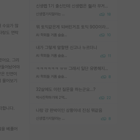
신생랩 1기 출신인데 신생랩은 줠라 무거운 바벨 같은거임. 들면 대박인데 못들면 깔려 죽음. 아무도 알려주지 않는 환경에서 자생해야하지만, 일단 살아남았다면 그 어떤 사람보다 악착같고 생존력 높은 사람으로 거듭날 수 있음
신생랩가지말라는 이유가 있었구나
18
서 수요가 많
뭐 토익같은게 되버린거죠 토익 900이라고 영어잘하는건 아닙니다만 잘하는사람은 다 900을 넘는 그런
자랑도 연락
AI 학회들 거품 슬슬 지적이 나오네요
10
내가 그렇게 말할땐 신고나 누르더니
AI 학회들 거품 슬슬 지적이 나오네요
11
녔어요. 그리
 만들어놨어야
ㅋㅋㅋㅋㅋㅋ ㅠㅠ 그래서 일단 유명해지는게 중요한거같습니다
같은 인연이
AI 학회들 거품 슬슬 지적이 나오네요
8
테 물어보기
32살에도 이런 질문을 하는군요...?
박사진학하기에 2억은 괜찮은 (?) 정도의 경제력인가요
22
각합니다.
나랑 걍 판박이인 상황이네 진심 뭐같음
신생랩가지말라는 이유가 있었구나
8
절을 베풀어