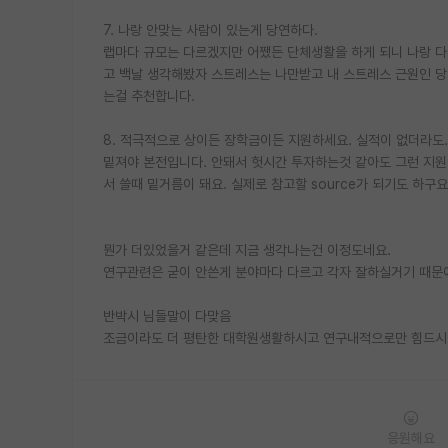
7. 나랑 안맞는 사람이 있는게 당연하다.
랩마다 규모는 다르겠지만 어쨌든 단체생활을 하게 되니 나랑 다
고 백날 생각해봤자 스트레스는 나만받고 내 스트레스 근원인 당
는걸 추천합니다.
8. 적극적으로 상이든 장학금이든 지원하세요. 실적이 없더라도.
밑져야 본전입니다. 안돼서 헛시간 투자하는것 같아도 그런 지
서 쓸때 밑거름이 돼요. 실제로 참고할 source가 되기도 하구
뭔가 더있었을거 같은데 지금 생각나는건 이정도네요.
연구관련은 굳이 안쓴게 분야마다 다르고 각자 잘하실거기 때문
반박시 님들말이 다맞음
조금이라도 더 평탄한 대학원생활하시고 연구내적으로만 힘드시
응원해요