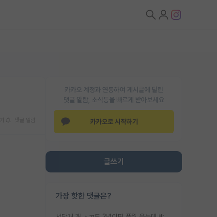
카카오 계정과 연동하여 게시글에 달린
댓글 알람, 소식등을 빠르게 받아보세요
기
댓글 알람
카카오로 시작하기
글쓰기
가장 핫한 댓글은?
서당개 개 ㅅㄲ도 3년이면 풍월 읊는데 박사 5년 이상 대리고 있으면서 물된건 교수 탓 맞는ㄱ게 거기가 서당이 아니란 소리임