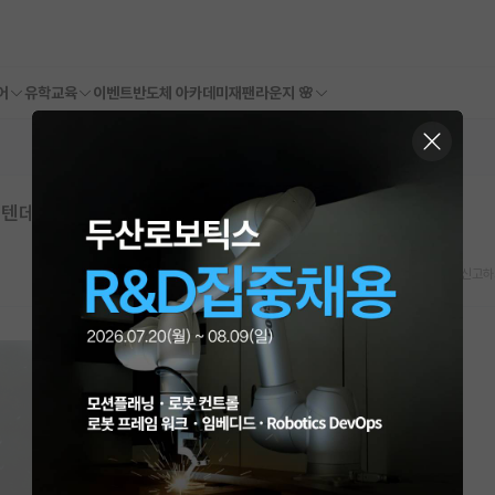
어
유학교육
이벤트
반도체 아카데미
재팬라운지 🌸
텐데 싶은 것들
스크랩
신고하