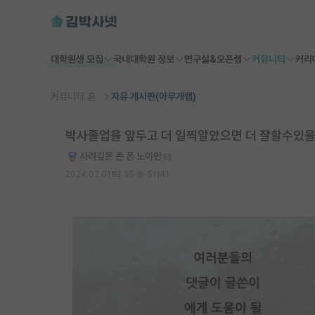
대학원생 모집
국내대학원 정보
연구실&오픈랩
커뮤니티
커리
커뮤니티 홈
자유 게시판(아무개랩)
박사졸업을 앞두고 더 일찍알았으면 더 잘할수있을
사려깊은 존 폰 노이만
2024.02.01
35
51141