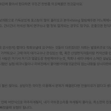
 마감에 몰아서 한다하면 무조건 한번쯤 의심해볼만 한것같아요.
 홍보차원으로 가독성있게 포스팅이 많이 올라오고 분야+hiring 알림해두면 어느쪽에
. 건너건너 커넥션 해서 연구소나 랩 정보 알게되는 경우도 많구요. 운좋으면 현직
늦게 검사한거) 랩마다 학회보낼때 요구하는 것들이 다르겠지만 저희는 발표위주로 다
이 가까워오니 그때 미리 대가교수나 관심있는 랩, 혹은 산업현직자들이랑 커넥션을
의 사람은 거기서 거기고 얼굴도장 한번찍어두는것, 학회나 세미나에서 스쳐간 실낱
안나왔던 실험 테크닉들이나 리비전에서 물어봤어야할것같은데 없는내용들 당사자한
 훨씬 많아요. 상담이든 약이든 이용해서 문제가 해결된다면 안쓸이유가 없다고 생
서 언제 어떤식으로 마주치게될지, 내가 아쉬운소리를 하게될지 몰라요. 최소한의 친
빠졌을때 보험이 됩니다.