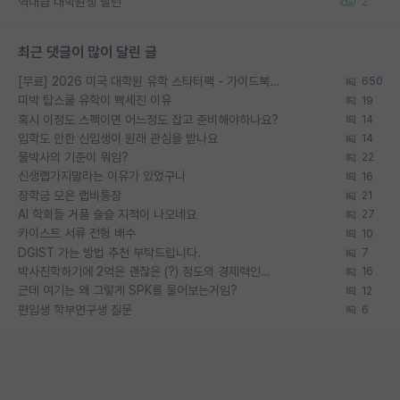
역대급 대학원생 빌런
2
최근 댓글이 많이 달린 글
[무료] 2026 미국 대학원 유학 스타터팩 - 가이드북 & 합격자 컨택메일 템플릿
650
미박 탑스쿨 유학이 빡세진 이유
19
혹시 이정도 스펙이면 어느정도 잡고 준비해야하나요?
14
입학도 안한 신입생이 원래 관심을 받나요
14
물박사의 기준이 뭐임?
22
신생랩가지말라는 이유가 있었구나
16
장학금 모은 랩비통장
21
AI 학회들 거품 슬슬 지적이 나오네요
27
카이스트 서류 전형 배수
10
DGIST 가는 방법 추천 부탁드립니다.
7
박사진학하기에 2억은 괜찮은 (?) 정도의 경제력인가요
16
근데 여기는 왜 그렇게 SPK를 물어보는거임?
12
편입생 학부연구생 질문
6