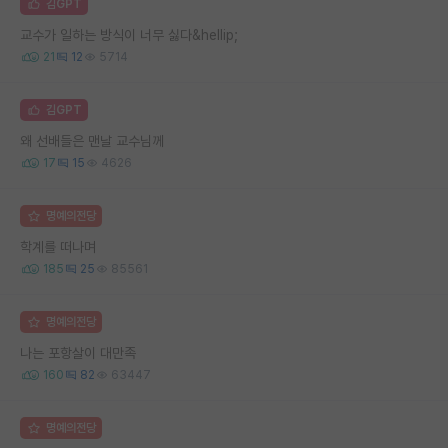
김GPT
교수가 일하는 방식이 너무 싫다&hellip;
21
12
5714
김GPT
왜 선배들은 맨날 교수님께
17
15
4626
명예의전당
학계를 떠나며
185
25
85561
명예의전당
나는 포항살이 대만족
160
82
63447
명예의전당