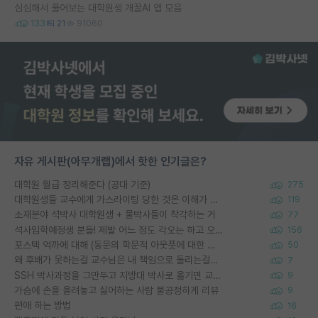
심심해서 풀어보는 대학원생 개꿀AI 앱 모음
133
21
91060
자유 게시판(아무개랩)에서 핫한 인기글은?
대학원 월급 정리해준다 (공대 기준)
275
대학원생들 교수에게 가스라이팅 당한 것은 이해가 갑니다. 안타깝네요.
119
소재분야 석박사 대학원생 + 물박사들이 착각하는 거
77
석사입학예정생 분들! 제발 어느 정도 각오는 하고 오세요.
156
포스텍 억까에 대해 (동문의 학문적 아웃풋에 대한 반박)
50
왜 후배가 못하는걸 교수님은 내 책임으로 돌리는걸까요?
7
SSH 박사과정을 그만두고 지방대 박사로 옮기면 교수의 꿈은 끝일까요?
9
가슴에 손을 올려놓고 싫어하는 사람 불공정하게 리뷰
9
편애 하는 방법
16