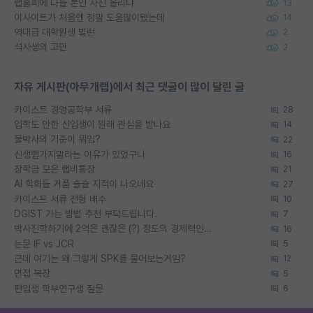
랩홈피에 다들 본인 사진 올리냐
13
이사이트가 처음엔 정말 도움많이됐는데
14
역대급 대학원생 빌런
2
석사생의 고민
2
자유 게시판(아무개랩)에서 최근 댓글이 많이 달린 글
카이스트 경영공학부 서류
28
입학도 안한 신입생이 원래 관심을 받나요
14
물박사의 기준이 뭐임?
22
신생랩가지말라는 이유가 있었구나
16
장학금 모은 랩비통장
21
AI 학회들 거품 슬슬 지적이 나오네요
27
카이스트 서류 전형 배수
10
DGIST 가는 방법 추천 부탁드립니다.
7
박사진학하기에 2억은 괜찮은 (?) 정도의 경제력인가요
16
논문 IF vs JCR
5
근데 여기는 왜 그렇게 SPK를 물어보는거임?
12
면접 복장
5
편입생 학부연구생 질문
6