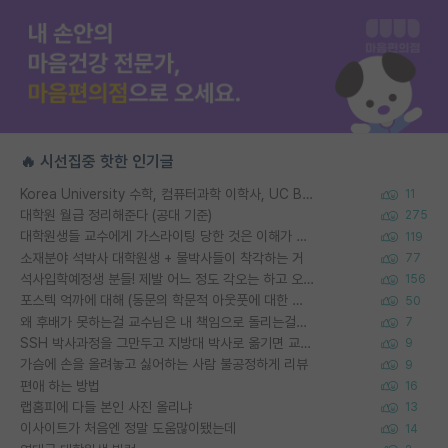
🔥 시선집중 핫한 인기글
Korea University 수학, 컴퓨터과학 이학사, UC Berkeley 산업공학 대학원 공학박사가 되는 것은 쉽지 않겠죠?
11
대학원 월급 정리해준다 (공대 기준)
275
대학원생들 교수에게 가스라이팅 당한 것은 이해가 갑니다. 안타깝네요.
119
소재분야 석박사 대학원생 + 물박사들이 착각하는 거
77
석사입학예정생 분들! 제발 어느 정도 각오는 하고 오세요.
156
포스텍 억까에 대해 (동문의 학문적 아웃풋에 대한 반박)
50
왜 후배가 못하는걸 교수님은 내 책임으로 돌리는걸까요?
7
SSH 박사과정을 그만두고 지방대 박사로 옮기면 교수의 꿈은 끝일까요?
9
가슴에 손을 올려놓고 싫어하는 사람 불공정하게 리뷰
9
편애 하는 방법
16
랩홈피에 다들 본인 사진 올리냐
13
이사이트가 처음엔 정말 도움많이됐는데
14