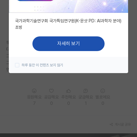
자유 게시판(아무개랩)
국가과학기술연구회 국가특임연구원(K-문샷 PD: AI과학자 분야)
미국 유학 게시판
초빙
미국 대학원 합격 후기 게시판
무시, 폭언은 기본
자세히 보기
대학원생 모집 게시판
디스커션이 아니라 취조 당하는 기분
그러니까 일도 더 하기 싫어짐
대학원 합격 후기 게시판
그만큼 교수랑 더 얘기해야하니까
하루 동안 이 컨텐츠 보지 않기
연구 하고 싶어서 왔는데 교수 때문에 흥미가 떨어짐
연구실(PI) 홍보 게시판
석박사 채용 정보 게시판
응원해요
공감해요
추천해요
궁금해요
별로에요
임용 정보 게시판
7
0
0
1
0
학부 인턴 게시판
취업 게시판
게시글 공유
임용 후기 게시판