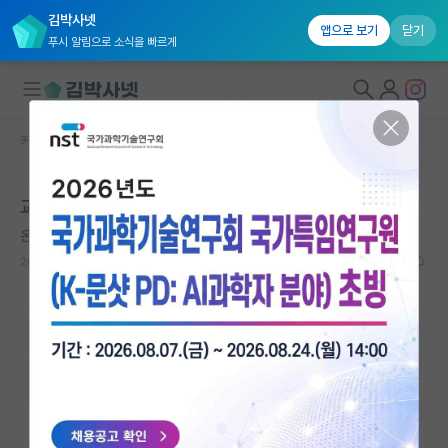
김박사넷
앱으로 보기
닫기
푸시 알림으로 소식을 빠르게
커뮤니티 홈
자유 게시판(아무개랩)
대학원생 모집
교수님이랑 말하기가 너무 싫어요
국내대학원 정보
온화한 우장춘
연구실&오픈랩
2024.04.09
3
3406
커뮤니티
커뮤니티 홈
전체글보기
베스트 게시판
IF 명예의전당