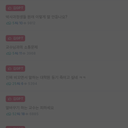
김GPT
박사과정생들 원래 이렇게 말 안듣나요?
5
10
9812
김GPT
교수님과의 소통문제
5
11
3968
김GPT
진짜 비꼬면서 말하는 대학원 동기 죽이고 싶네 ㅋㅋ
25
6
5394
김GPT
말바꾸기 하는 교수는 피하세요
52
18
6885