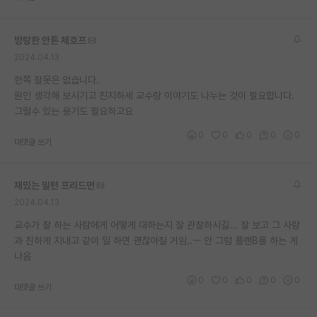
재팬라운지 🌸
방탕한 안톤 체호프
2024.04.13
한쪽 잘못은 없습니다.
원인 생각해 보시기고 진지하세 교수랑 이야기도 나누는 것이 필요합니다.
그럴수 있는 용기도 필요하고요
0
0
0
0
0
대댓글 쓰기
재밌는 밀턴 프리드먼
2024.04.13
교수가 잘 하는 사람에게 어떻게 대하는지 잘 관찰하시길... 잘 보고 그 사람
과 친하게 지내고 같이 일 하면 괜찮아질 거임..ㅡ 안 그럼 플랜B를 하는 게
나음
0
0
0
0
0
대댓글 쓰기