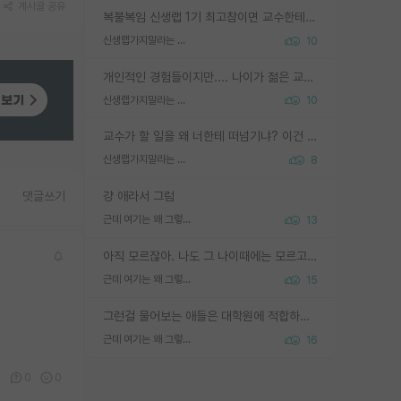
게시글 공유
복불복임 신생랩 1기 최고참이면 교수한테 직접 지도받는 시간이 매우 많음 제대로 된 교수라면 말이지 그게 아니라면 그냥 넌 해방 불가능한 노예 1호에 감점쓰레기통이 되는거고
신생랩가지말라는 이유가 있었구나
10
개인적인 경험들이지만.... 나이가 젊은 교수일수록 꼰대라는 가면을 쓴 채로 무례함을 행동하는 경우가 거의 90% 정도였음. 나이가 어린데 다른 또래들과 달리 명예, 권력, 재력까지 얻었으니 세상 다 가진 기분이겠지. 오히러 나이 든 교수들이 행동과 말을 더 조심하시더라.
신생랩가지말라는 이유가 있었구나
10
교수가 할 일을 왜 너한테 떠넘기냐? 이건 교수가 제대로 잘 알지 못하는 경우일텐데...
신생랩가지말라는 이유가 있었구나
8
걍 애라서 그럼
댓글쓰기
근데 여기는 왜 그렇게 SPK를 물어보는거임?
13
아직 모르잖아. 나도 그 나이때에는 모르고 평가 받고 안심하고 싶었어.
근데 여기는 왜 그렇게 SPK를 물어보는거임?
15
그런걸 물어보는 애들은 대학원에 적합하지 않다
근데 여기는 왜 그렇게 SPK를 물어보는거임?
16
1
0
0