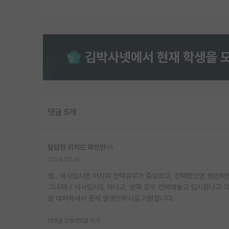
댓글 5개
답답한 리처드 파인만
2024.05.16
엥.. 박사입시면 어차피 컨택유무가 중요하고, 컨택됐으면 웬만하
그나저나 석사입시도 아니고, 양쪽 모두 컨택해놓고 입시끝나고 
잘 대처하셔서 문제 발생안하시길 기원합니다.
대댓글 2개
대댓글 쓰기