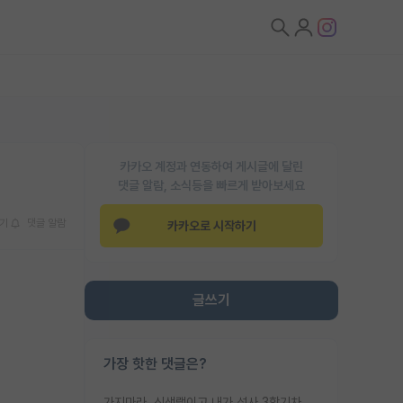
카카오 계정과 연동하여 게시글에 달린
댓글 알람, 소식등을 빠르게 받아보세요
기
댓글 알람
카카오로 시작하기
글쓰기
가장 핫한 댓글은?
가지마라. 신생랩이고 내가 석사 3학기차인데 최고참인데 나도 아무것도 모르는데 교수가 후배들 왜 논문 교육 안시키냐. 논문 왜 안 써오냐 닦달한다