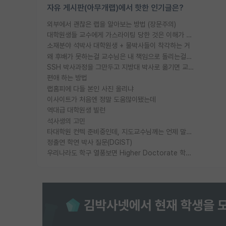
자유 게시판(아무개랩)에서 핫한 인기글은?
외부에서 괜찮은 랩을 알아보는 방법 (장문주의)
대학원생들 교수에게 가스라이팅 당한 것은 이해가 갑니다. 안타깝네요.
소재분야 석박사 대학원생 + 물박사들이 착각하는 거
왜 후배가 못하는걸 교수님은 내 책임으로 돌리는걸까요?
SSH 박사과정을 그만두고 지방대 박사로 옮기면 교수의 꿈은 끝일까요?
편애 하는 방법
랩홈피에 다들 본인 사진 올리냐
이사이트가 처음엔 정말 도움많이됐는데
역대급 대학원생 빌런
석사생의 고민
타대학원 컨텍 준비중인데, 지도교수님께는 언제 말씀드려야 할까요?
정출연 학연 박사 질문(DGIST)
우리나라도 학구 열풍보면 Higher Doctorate 학위가 필요하다고 봅니다.