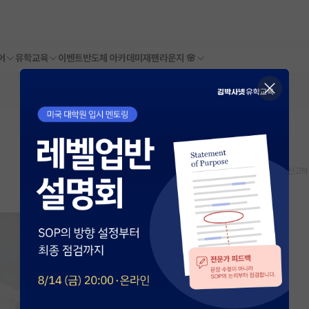
어
유학교육
이벤트
반도체 아카데미
재팬라운지 🌸
스크랩
신고하