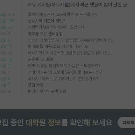
자유 게시판(아무개랩)에서 최근 댓글이 많이 달린 글
알츠하이머 관련 고등학생 탐구 포트폴리오
276
물박사의 기준이 뭐임?
120
신생랩가지말라는 이유가 있었구나
77
장학금 모은 랩비통장
7
석박사 과정 합격하고, 컨택했던교수님이 연락이 안됩니다...
9
AI 학회들 거품 슬슬 지적이 나오네요
17
박사진학하기에 2억은 괜찮은 (?) 정도의 경제력인가요
13
논문 IF vs JCR
16
SPK 대학원 현실적으로 가능한 스펙인가요?
2
근데 여기는 왜 그렇게 SPK를 물어보는거임?
2
석사가 1저자 논문 가져가는게 흔한건가요?
2
면접 복장
2
편입생 학부연구생 질문
3