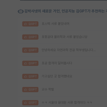
김박사넷의 새로운 거인, 인공지능 김GPT가 추천하는 
포스텍 서류 붙었네여
김GPT
포항공대 물리학과 서류 붙었습니당
김GPT
안녕하세요 자연과학 전공 학부생입니다...
김GPT
포공 합격자 달려봅시다
김GPT
가고싶던 곳 합격했네요
김GPT
교수 학벌
김GPT
ㅇㅋ 서울대 융대원 서류 합격이다 ㅋㅋ
김GPT