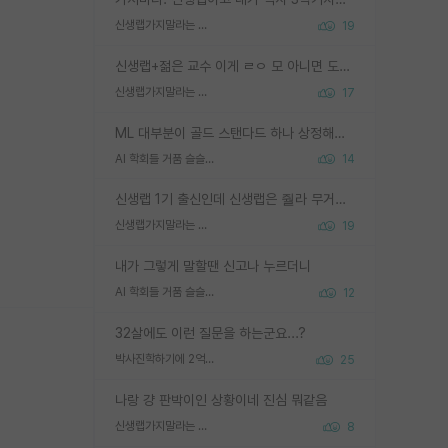
신생랩가지말라는 이유가 있었구나
19
신생랩+젊은 교수 이게 ㄹㅇ 모 아니면 도인듯.
신생랩가지말라는 이유가 있었구나
17
ML 대부분이 골드 스탠다드 하나 상정해놓고 (벤치마크 데이터셋이 여러 개면 여러 개 상정) 그거 얼마나 잘 맞추나 싸움임 가끔 번뜩이는 설계 철학을 보여주는 논문들도 있지만 대부분 그거 성적 얼마나 더 올리느라에 혈안이 되어 있는 측면이 잇음
AI 학회들 거품 슬슬 지적이 나오네요
14
신생랩 1기 출신인데 신생랩은 줠라 무거운 바벨 같은거임. 들면 대박인데 못들면 깔려 죽음. 아무도 알려주지 않는 환경에서 자생해야하지만, 일단 살아남았다면 그 어떤 사람보다 악착같고 생존력 높은 사람으로 거듭날 수 있음
신생랩가지말라는 이유가 있었구나
19
내가 그렇게 말할땐 신고나 누르더니
AI 학회들 거품 슬슬 지적이 나오네요
12
32살에도 이런 질문을 하는군요...?
박사진학하기에 2억은 괜찮은 (?) 정도의 경제력인가요
25
나랑 걍 판박이인 상황이네 진심 뭐같음
신생랩가지말라는 이유가 있었구나
8