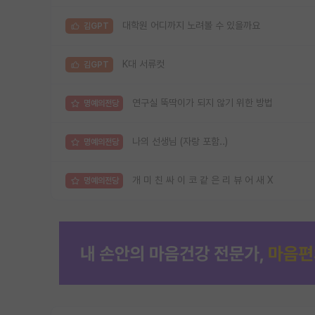
대학원 어디까지 노려볼 수 있을까요
김GPT
K대 서류컷
김GPT
연구실 뚝딱이가 되지 않기 위한 방법
명예의전당
나의 선생님 (자랑 포함..)
명예의전당
개 미 친 싸 이 코 같 은 리 뷰 어 새 X
명예의전당