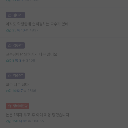
김GPT
아직도 학생한테 손찌검하는 교수가 있네
23
10
4837
김GPT
교수님이랑 말하기가 너무 싫어요
8
3
3406
김GPT
교수 너무 싫다
14
7
2666
명예의전당
논문 1저자 투고 후 아예 제명 당했습니다.
156
95
116055