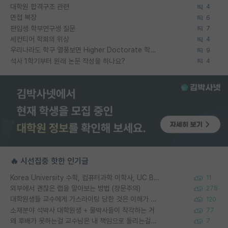
대학원 합격구조 관련
4
면접 복장
6
편입생 학부연구생 질문
7
세컨티어 학회의 위상
4
우리나라도 학구 열풍보면 Higher Doctorate 학위가 필요하다고 봅니다.
9
석사 1학기부터 원래 논문 작성을 하나요?
4
🔥 시선집중 핫한 인기글
Korea University 수학, 컴퓨터과학 이학사, UC Berkeley 산업공학 대학원 공학박사가 되는 것은 쉽지 않겠죠?
11
외부에서 괜찮은 랩을 알아보는 방법 (장문주의)
278
대학원생들 교수에게 가스라이팅 당한 것은 이해가 갑니다. 안타깝네요.
120
소재분야 석박사 대학원생 + 물박사들이 착각하는 거
77
왜 후배가 못하는걸 교수님은 내 책임으로 돌리는걸까요?
7