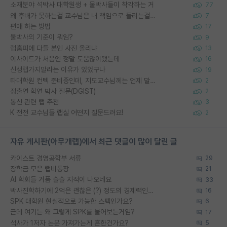
소재분야 석박사 대학원생 + 물박사들이 착각하는 거
77
왜 후배가 못하는걸 교수님은 내 책임으로 돌리는걸까요?
7
편애 하는 방법
17
물박사의 기준이 뭐임?
9
랩홈피에 다들 본인 사진 올리냐
13
이사이트가 처음엔 정말 도움많이됐는데
16
신생랩가지말라는 이유가 있었구나
19
타대학원 컨텍 준비중인데, 지도교수님께는 언제 말씀드려야 할까요?
2
정출연 학연 박사 질문(DGIST)
2
통신 관련 랩 추천
3
K 전전 교수님들 랩실 어떤지 질문드려요!
2
자유 게시판(아무개랩)에서 최근 댓글이 많이 달린 글
카이스트 경영공학부 서류
29
장학금 모은 랩비통장
21
AI 학회들 거품 슬슬 지적이 나오네요
33
박사진학하기에 2억은 괜찮은 (?) 정도의 경제력인가요
16
SPK 대학원 현실적으로 가능한 스펙인가요?
6
근데 여기는 왜 그렇게 SPK를 물어보는거임?
17
석사가 1저자 논문 가져가는게 흔한건가요?
5