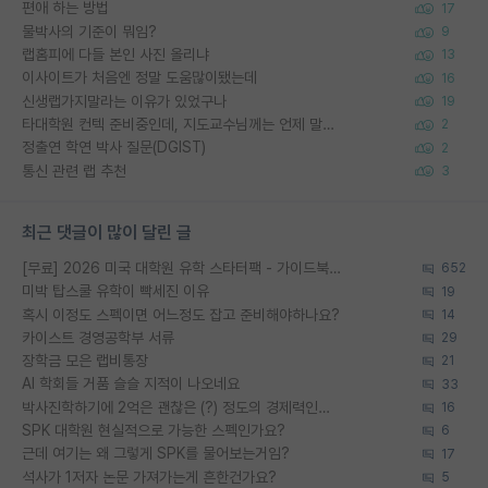
편애 하는 방법
17
물박사의 기준이 뭐임?
9
랩홈피에 다들 본인 사진 올리냐
13
이사이트가 처음엔 정말 도움많이됐는데
16
신생랩가지말라는 이유가 있었구나
19
타대학원 컨텍 준비중인데, 지도교수님께는 언제 말씀드려야 할까요?
2
정출연 학연 박사 질문(DGIST)
2
통신 관련 랩 추천
3
최근 댓글이 많이 달린 글
[무료] 2026 미국 대학원 유학 스타터팩 - 가이드북 & 합격자 컨택메일 템플릿
652
미박 탑스쿨 유학이 빡세진 이유
19
혹시 이정도 스펙이면 어느정도 잡고 준비해야하나요?
14
카이스트 경영공학부 서류
29
장학금 모은 랩비통장
21
AI 학회들 거품 슬슬 지적이 나오네요
33
박사진학하기에 2억은 괜찮은 (?) 정도의 경제력인가요
16
SPK 대학원 현실적으로 가능한 스펙인가요?
6
근데 여기는 왜 그렇게 SPK를 물어보는거임?
17
석사가 1저자 논문 가져가는게 흔한건가요?
5