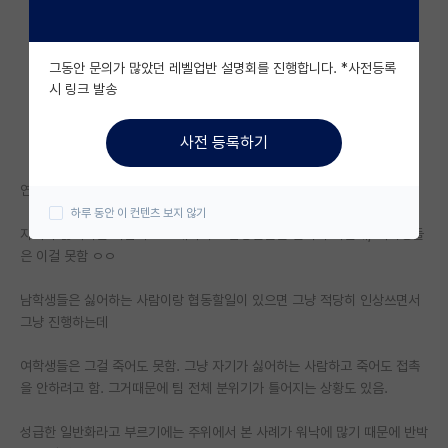
자유 게시판(아무개랩)
그동안 문의가 많았던 레벨업반 설명회를 진행합니다. *사전등록
미국 유학 게시판
시 링크 발송
미국 대학원 합격 후기 게시판
사전 등록하기
대학원생 모집 게시판
연구든 직장생활이던 다른 사람들과 협업하고 토론하는 과정이 필수여서
대학원 합격 후기 게시판
하루 동안 이 컨텐츠 보지 않기
자기가 싫어하는 사람하고도 대화하고 협동할줄을 알아야 하는데, 여학생들
연구실(PI) 홍보 게시판
은 이걸 못함 ㅇㅇ
석박사 채용 정보 게시판
남학생들은 싫어하는 사람이랑 협동할일이 있으면 그냥 적당히 인상쓰면서
임용 정보 게시판
그냥 진행하는데
학부 인턴 게시판
여학생들은 그걸 죽어도 못함. 그냥 자기가 싫어하는 사람하고 죽어도 접촉
을 안하려고 함. 그거때문에 팀 전체 분위기가 틀어지는 상황도 있음.
취업 게시판
성급한 일반화라고 부르기에는 주위에서 본 사례가 워낙에 많기 때문에 반박
임용 후기 게시판