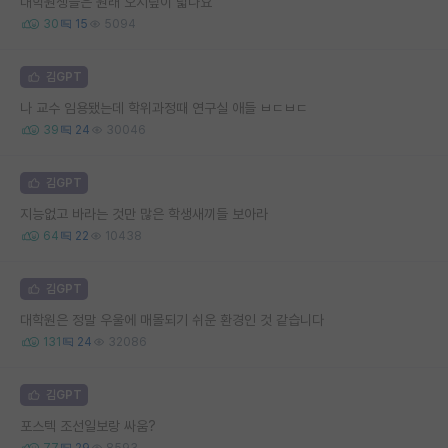
대학원생들은 원래 오지랖이 넓나요
30
15
5094
김GPT
나 교수 임용됐는데 학위과정때 연구실 애들 ㅂㄷㅂㄷ
39
24
30046
김GPT
지능없고 바라는 것만 많은 학생새끼들 보아라
64
22
10438
김GPT
대학원은 정말 우울에 매몰되기 쉬운 환경인 것 같습니다
131
24
32086
김GPT
포스텍 조선일보랑 싸움?
77
29
8593