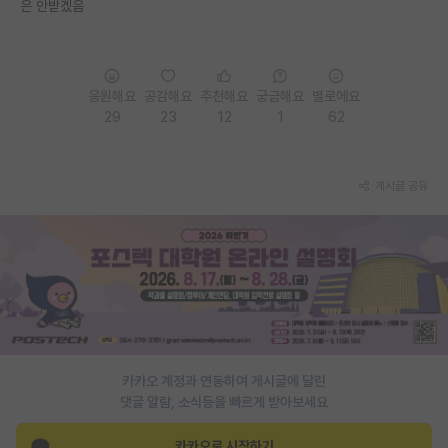
은 안받겠음
PI 전용 게시판
인문사회 계열 게시판
응원해요
공감해요
추천해요
궁금해요
별로에요
특수/전문대학원 게시판
29
23
12
1
62
반도체/AI 게시판
게시글 공유
장학금/장학생 게시판
학술 정보 게시판
홍보 게시판
커리어
유학교육
카카오 계정과 연동하여 게시글에 달린
이벤트
댓글 알람, 소식등을 빠르게 받아보세요
반도체 아카데미
카카오로 시작하기