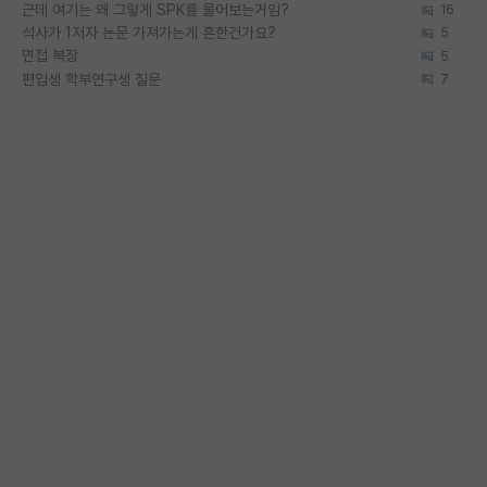
근데 여기는 왜 그렇게 SPK를 물어보는거임?
16
석사가 1저자 논문 가져가는게 흔한건가요?
5
면접 복장
5
편입생 학부연구생 질문
7