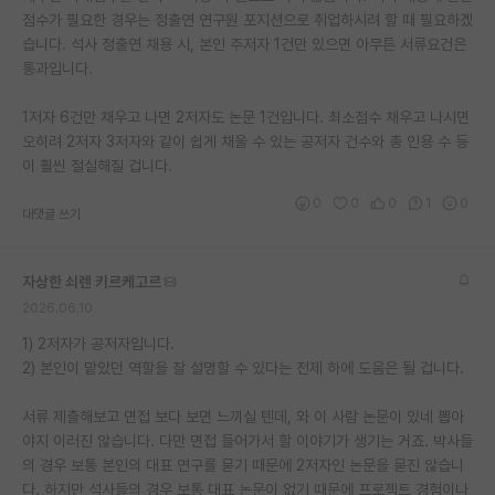
점수가 필요한 경우는 정출연 연구원 포지션으로 취업하시려 할 때 필요하겠
재팬라운지 🌸
습니다. 석사 정출연 채용 시, 본인 주저자 1건만 있으면 아무튼 서류요건은
통과입니다.
1저자 6건만 채우고 나면 2저자도 논문 1건입니다. 최소점수 채우고 나시면
오히려 2저자 3저자와 같이 쉽게 채울 수 있는 공저자 건수와 총 인용 수 등
이 훨씬 절실해질 겁니다.
0
0
0
1
0
대댓글 쓰기
자상한 쇠렌 키르케고르
2026.06.10
1) 2저자가 공저자입니다.
2) 본인이 맡았던 역할을 잘 설명할 수 있다는 전제 하에 도움은 될 겁니다.
서류 제출해보고 면접 보다 보면 느끼실 텐데, 와 이 사람 논문이 있네 뽑아
야지 이러진 않습니다. 다만 면접 들어가서 할 이야기가 생기는 거죠. 박사들
의 경우 보통 본인의 대표 연구를 묻기 때문에 2저자인 논문을 묻진 않습니
다. 하지만 석사들의 경우 보통 대표 논문이 없기 때문에 프로젝트 경험이나