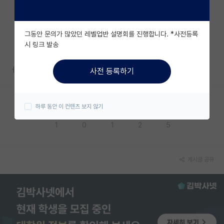
자유 게시판(아무개랩)
그동안 문의가 많았던 레벨업반 설명회를 진행합니다. *사전등록
미국 유학 게시판
시 링크 발송
미국 대학원 합격 후기 게시판
ㅓㅓ
사전 등록하기
대학원생 모집 게시판
대학원 합격 후기 게시판
하루 동안 이 컨텐츠 보지 않기
응원해요
공감해요
추천해요
궁금해요
별로에요
연구실(PI) 홍보 게시판
1
0
1
2
5
석박사 채용 정보 게시판
임용 정보 게시판
게시글 공유
학부 인턴 게시판
취업 게시판
임용 후기 게시판