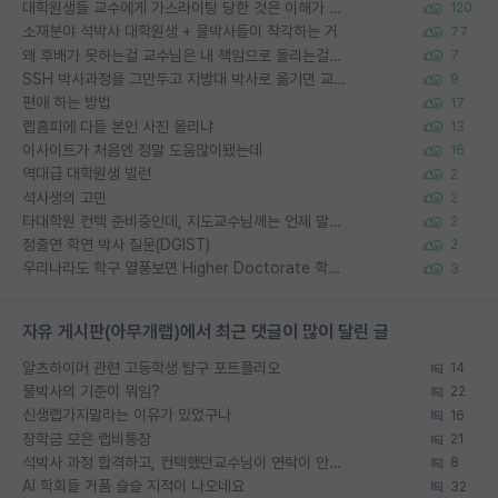
대학원생들 교수에게 가스라이팅 당한 것은 이해가 갑니다. 안타깝네요.
120
소재분야 석박사 대학원생 + 물박사들이 착각하는 거
77
왜 후배가 못하는걸 교수님은 내 책임으로 돌리는걸까요?
7
SSH 박사과정을 그만두고 지방대 박사로 옮기면 교수의 꿈은 끝일까요?
9
편애 하는 방법
17
랩홈피에 다들 본인 사진 올리냐
13
이사이트가 처음엔 정말 도움많이됐는데
16
역대급 대학원생 빌런
2
석사생의 고민
2
타대학원 컨텍 준비중인데, 지도교수님께는 언제 말씀드려야 할까요?
2
정출연 학연 박사 질문(DGIST)
2
우리나라도 학구 열풍보면 Higher Doctorate 학위가 필요하다고 봅니다.
3
자유 게시판(아무개랩)에서 최근 댓글이 많이 달린 글
알츠하이머 관련 고등학생 탐구 포트폴리오
14
물박사의 기준이 뭐임?
22
신생랩가지말라는 이유가 있었구나
16
장학금 모은 랩비통장
21
석박사 과정 합격하고, 컨택했던교수님이 연락이 안됩니다...
8
AI 학회들 거품 슬슬 지적이 나오네요
32