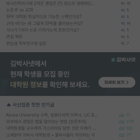
박사진학하기에 2억은 괜찮은 (?) 정도의 경제력인가요
16
논문 IF vs JCR
5
SPK 대학원 현실적으로 가능한 스펙인가요?
5
근데 여기는 왜 그렇게 SPK를 물어보는거임?
16
석사가 1저자 논문 가져가는게 흔한건가요?
5
면접 복장
5
편입생 학부연구생 질문
7
🔥 시선집중 핫한 인기글
Korea University 수학, 컴퓨터과학 이학사, UC Berkeley 산업공학 대학원 공학박사가 되는 것은 쉽지 않겠죠?
11
외부에서 괜찮은 랩을 알아보는 방법 (장문주의)
276
대학원생들 교수에게 가스라이팅 당한 것은 이해가 갑니다. 안타깝네요.
120
소재분야 석박사 대학원생 + 물박사들이 착각하는 거
77