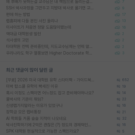
왜 후배가 못하는걸 교수님은 내 책임으로 돌리는걸까요?
7
SSH 박사과정을 그만두고 지방대 박사로 옮기면 교수의 꿈은 끝일까요?
9
편애 하는 방법
17
랩홈피에 다들 본인 사진 올리냐
13
이사이트가 처음엔 정말 도움많이됐는데
16
역대급 대학원생 빌런
2
석사생의 고민
2
타대학원 컨텍 준비중인데, 지도교수님께는 언제 말씀드려야 할까요?
2
우리나라도 학구 열풍보면 Higher Doctorate 학위가 필요하다고 봅니다.
3
최근 댓글이 많이 달린 글
[무료] 2026 미국 대학원 유학 스타터팩 - 가이드북 & 합격자 컨택메일 템플릿
652
미박 탑스쿨 유학이 빡세진 이유
19
혹시 이정도 스펙이면 어느정도 잡고 준비해야하나요?
14
물박사의 기준이 뭐임?
22
신생랩가지말라는 이유가 있었구나
16
장학금 모은 랩비통장
21
AI 학회들 거품 슬슬 지적이 나오네요
32
박사진학하기에 2억은 괜찮은 (?) 정도의 경제력인가요
16
SPK 대학원 현실적으로 가능한 스펙인가요?
5