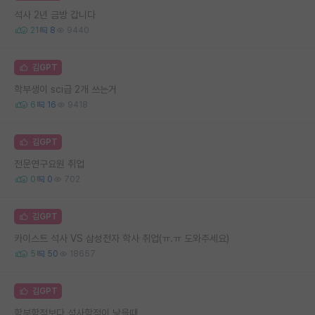
석사 2년 금방 갑니다
21
8
9440
김GPT
학부생이 sci급 2개 쓰는거
6
16
9418
김GPT
전문연구요원 취업
0
0
702
김GPT
카이스트 석사 VS 삼성전자 학사 취업(ㅠ.ㅠ 도와주세요)
5
50
18657
김GPT
학부학점보다 석사학점이 낮을때