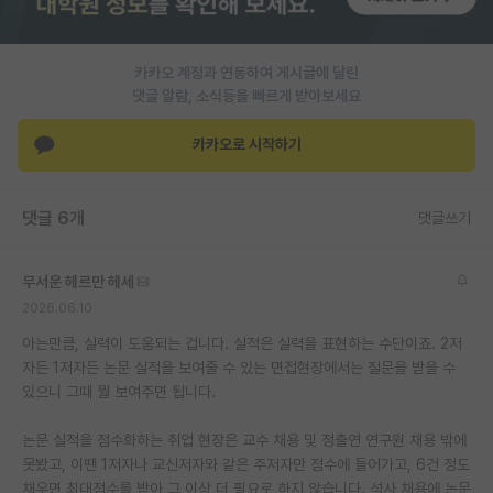
PI 전용 게시판
카카오 계정과 연동하여 게시글에 달린
인문사회 계열 게시판
댓글 알람, 소식등을 빠르게 받아보세요
특수/전문대학원 게시판
카카오로 시작하기
반도체/AI 게시판
장학금/장학생 게시판
댓글 6개
댓글쓰기
학술 정보 게시판
무서운 헤르만 헤세
홍보 게시판
2026.06.10
커리어
아는만큼, 실력이 도움되는 겁니다. 실적은 실력을 표현하는 수단이죠. 2저
자든 1저자든 논문 실적을 보여줄 수 있는 면접현장에서는 질문을 받을 수
유학교육
있으니 그때 뭘 보여주면 됩니다.
이벤트
논문 실적을 점수화하는 취업 현장은 교수 채용 및 정출연 연구원 채용 밖에
못봤고, 이땐 1저자나 교신저자와 같은 주저자만 점수에 들어가고, 6건 정도
반도체 아카데미
채우면 최대점수를 받아 그 이상 더 필요로 하지 않습니다. 석사 채용에 논문