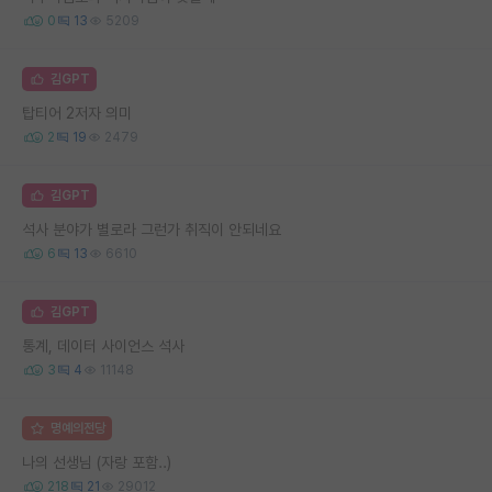
0
13
5209
김GPT
탑티어 2저자 의미
2
19
2479
김GPT
석사 분야가 별로라 그런가 취직이 안되네요
6
13
6610
김GPT
통계, 데이터 사이언스 석사
3
4
11148
명예의전당
나의 선생님 (자랑 포함..)
218
21
29012