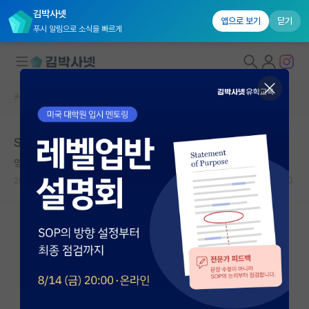
김박사넷
앱으로 보기
닫기
푸시 알림으로 소식을 빠르게
커뮤니티 홈
자유 게시판(아무개랩)
대학원생 모집
Sci급 2저자 취업 도움
국내대학원 정보
명석한 쇠렌 키르케고르
연구실&오픈랩
2026.06.10
6
1789
커뮤니티
커뮤니티 홈
전체글보기
베스트 게시판
IF 명예의전당