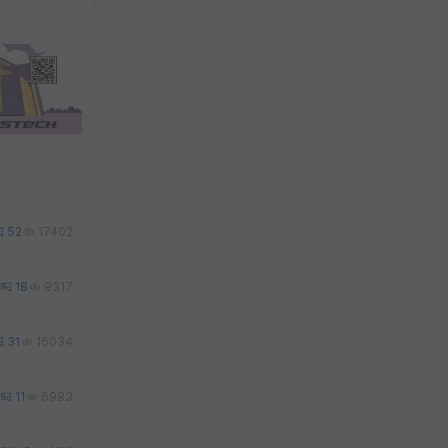
52
17402
18
9317
31
15034
11
6983