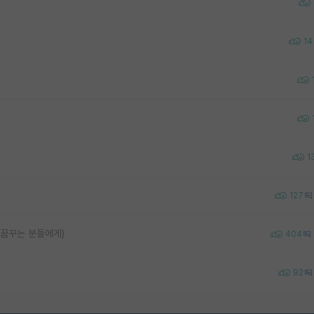
14
1
127
 꿈꾸는 분들에게)
404
92