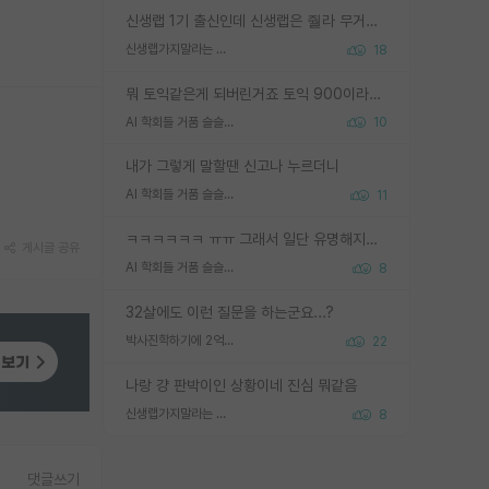
신생랩 1기 출신인데 신생랩은 줠라 무거운 바벨 같은거임. 들면 대박인데 못들면 깔려 죽음. 아무도 알려주지 않는 환경에서 자생해야하지만, 일단 살아남았다면 그 어떤 사람보다 악착같고 생존력 높은 사람으로 거듭날 수 있음
신생랩가지말라는 이유가 있었구나
18
뭐 토익같은게 되버린거죠 토익 900이라고 영어잘하는건 아닙니다만 잘하는사람은 다 900을 넘는 그런
AI 학회들 거품 슬슬 지적이 나오네요
10
내가 그렇게 말할땐 신고나 누르더니
AI 학회들 거품 슬슬 지적이 나오네요
11
ㅋㅋㅋㅋㅋㅋ ㅠㅠ 그래서 일단 유명해지는게 중요한거같습니다
게시글 공유
AI 학회들 거품 슬슬 지적이 나오네요
8
32살에도 이런 질문을 하는군요...?
박사진학하기에 2억은 괜찮은 (?) 정도의 경제력인가요
22
나랑 걍 판박이인 상황이네 진심 뭐같음
신생랩가지말라는 이유가 있었구나
8
댓글쓰기