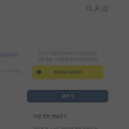
카카오 계정과 연동하여 게시글에 달린
박제글입니다.
댓글 알람, 소식등을 빠르게 받아보세요
기
댓글 알람
카카오로 시작하기
글쓰기
가장 핫한 댓글은?
서당개 개 ㅅㄲ도 3년이면 풍월 읊는데 박사 5년 이상 대리고 있으면서 물된건 교수 탓 맞는ㄱ게 거기가 서당이 아니란 소리임