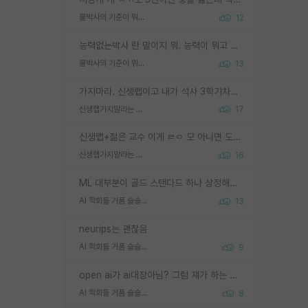
물박사의 기준이 뭐임?
12
능력없는박사 란 말이지 뭐. 능력이 뭐고 능력이 있다는게 뭔지는 사람마다 기준이 다르니까 얘기해봐야 서로 자기 기준만 얘기해서 논쟁이 끝이 안나고. 주위에서 능력있고 야심있는 신입생이 교수가 유의미한 피드백을 아예 안주면서 제대로된 과제에 참여해볼 기회도 제공하지 않고 잡일 뺑뺑이만 돌려서 맨날 단순작업만 하면서 밤새다가 눈빛이 점점 죽어가는걸 본 사람은 물박사는 교수탓이라고 하고, 교수는 이것저것 알려도 주고 기회도 주고 사수 동기 붙여주면서 어떻게든 끌고가려고 하는데 본인이 매일 뺀질거리면서 출근 하는둥마는둥 하다가 기껏 와서도 폰이나 쳐다보다가 실험 망치고 저녁약속있어서 먼저 가볼게요~ 하는걸 본 사람은 물박사는 본인탓이라고 함.
물박사의 기준이 뭐임?
13
가지마라. 신생랩이고 내가 석사 3학기차인데 최고참인데 나도 아무것도 모르는데 교수가 후배들 왜 논문 교육 안시키냐. 논문 왜 안 써오냐 닦달한다
신생랩가지말라는 이유가 있었구나
17
신생랩+젊은 교수 이게 ㄹㅇ 모 아니면 도인듯.
신생랩가지말라는 이유가 있었구나
16
ML 대부분이 골드 스탠다드 하나 상정해놓고 (벤치마크 데이터셋이 여러 개면 여러 개 상정) 그거 얼마나 잘 맞추나 싸움임 가끔 번뜩이는 설계 철학을 보여주는 논문들도 있지만 대부분 그거 성적 얼마나 더 올리느라에 혈안이 되어 있는 측면이 잇음
AI 학회들 거품 슬슬 지적이 나오네요
13
neurips는 괜찮음
AI 학회들 거품 슬슬 지적이 나오네요
9
open ai가 ai대장아님? 그럼 쟤가 하는 말이 다 맞겠네
AI 학회들 거품 슬슬 지적이 나오네요
8