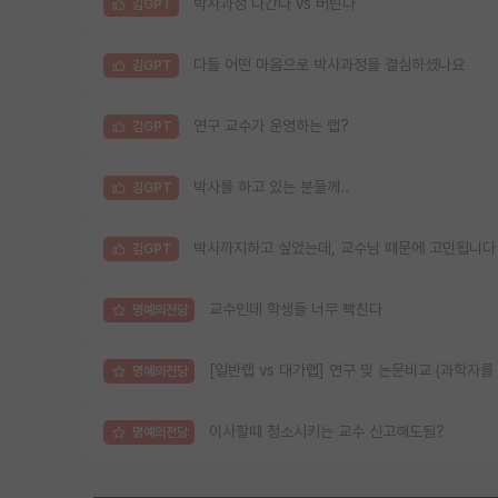
박사과정 나간다 vs 버틴다
김GPT
다들 어떤 마음으로 박사과정을 결심하셨나요
김GPT
연구 교수가 운영하는 랩?
김GPT
박사를 하고 있는 분들께..
김GPT
박사까지하고 싶었는데, 교수님 때문에 고민됩니다
김GPT
교수인데 학생들 너무 빡친다
명예의전당
[일반랩 vs 대가랩] 연구 및 논문비교 (과학자를
명예의전당
이사할때 청소시키는 교수 신고해도됨?
명예의전당