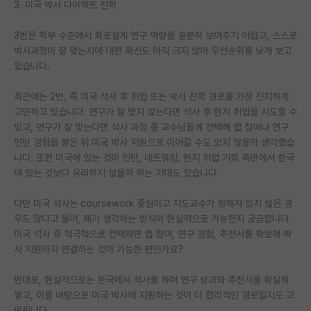
3. 미국 박사 다이렉트 진학
PI 전용 게시판
3번은 학부 수준에서 회로설계 연구 역량을 충분히 보여주기 어렵고, 스스로
인문사회 계열 게시판
박사과정이 잘 맞는지에 대한 확신도 아직 크지 않아 우선순위를 낮게 보고
있습니다.
특수/전문대학원 게시판
최근에는 2번, 즉 미국 석사 후 취업 또는 박사 진학 경로를 가장 진지하게
반도체/AI 게시판
고민하고 있습니다. 연구가 잘 맞지 않는다면 석사 후 현지 취업을 시도할 수
있고, 연구가 잘 맞는다면 석사 과정 중 교수님들께 컨택해 랩 참여나 연구
장학금/장학생 게시판
인턴 경험을 쌓은 뒤 미국 박사 지원으로 이어갈 수도 있지 않을까 생각했습
니다. 또한 미국에 있는 것이 인턴, 네트워킹, 현지 취업 기회 측면에서 한국
학술 정보 게시판
에 있는 것보다 유리하지 않을까 하는 기대도 있습니다.
홍보 게시판
다만 미국 석사는 coursework 중심이고 지도교수가 정해져 있지 않은 경
커리어
우도 많다고 들어, 제가 생각하는 방식이 현실적으로 가능한지 궁금합니다.
미국 석사 중 적극적으로 컨택하면 랩 참여, 연구 경험, 추천서를 확보해 박
유학교육
사 지원까지 연결하는 것이 가능한 편인가요?
이벤트
반대로, 현실적으로는 한국에서 석사를 하며 연구 성과와 추천서를 확실히
쌓고, 이를 바탕으로 미국 박사에 지원하는 것이 더 합리적인 경로일지도 고
반도체 아카데미
민됩니다.