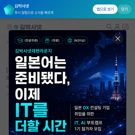
김박사넷
앱으로 보기
닫기
푸시 알림으로 소식을 빠르게
커뮤니티 홈
미국 유학 게시판
대학원생 모집
본문이 수정되지 않는 박제글입니다.
국내대학원 정보
[회로설계] 국내 석사, 해외 석사 고민중입니다. 선배님들
연구실&오픈랩
의 고견 부탁드립니다
커뮤니티
넉살좋은 존 필즈
2026.06.02
10
1568
커뮤니티 홈
전체글보기
베스트 게시판
IF 명예의전당