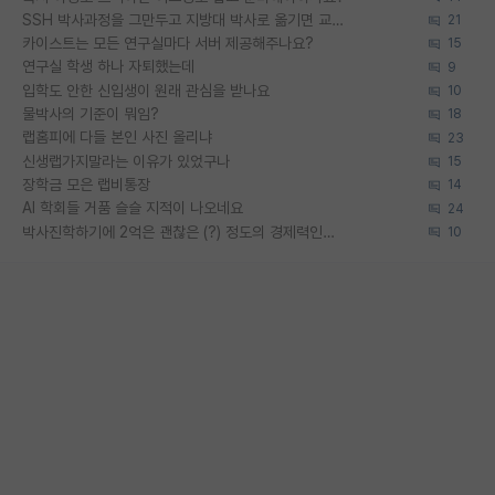
SSH 박사과정을 그만두고 지방대 박사로 옮기면 교수의 꿈은 끝일까요?
21
카이스트는 모든 연구실마다 서버 제공해주나요?
15
연구실 학생 하나 자퇴했는데
9
입학도 안한 신입생이 원래 관심을 받나요
10
물박사의 기준이 뭐임?
18
랩홈피에 다들 본인 사진 올리냐
23
신생랩가지말라는 이유가 있었구나
15
장학금 모은 랩비통장
14
AI 학회들 거품 슬슬 지적이 나오네요
24
박사진학하기에 2억은 괜찮은 (?) 정도의 경제력인가요
10