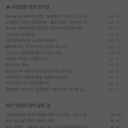
🔥 시선집중 핫한 인기글
Korea University 수학, 컴퓨터과학 이학사, UC Berkeley 산업공학 대학원 공학박사가 되는 것은 쉽지 않겠죠?
10
소재분야 석박사 대학원생 + 물박사들이 착각하는 거
72
포스텍 억까에 대해 (동문의 학문적 아웃풋에 대한 반박)
50
교수님이 무서워요
16
석사 받았는데도 교수랑 연락한다.
43
물박사 되는 건 교수탓도 있는거 아니냐
29
교수님이 슬럼프에 빠지게 되는 과정
40
대학원 어디로 가야할까요?
5
편애 하는 방법
12
알츠하이머 관련 고등학생 탐구 포트폴리오
5
이사이트가 처음엔 정말 도움많이됐는데
14
커뮤니티는 다 쓰레기통이지
6
정보보안 연구하는 입장에선 식별가능한 사진을 올리는건 비추이긴함
5
최근 댓글이 많이 달린 글
[무료] 2026 미국 대학원 유학 스타터팩 - 가이드북 & 합격자 컨택메일 템플릿
645
미박 탑스쿨 유학이 빡세진 이유
19
혹시 이정도 스펙이면 어느정도 잡고 준비해야하나요?
14