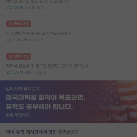
대학원 옮기길 정말 잘 한 것 같습니다.
139
5
55493
명예의전당
이사할때 청소시키는 교수 신고해도됨?
92
76
60931
명예의전당
지거국 임용후기: 연구를 잘하면, 연구로 평가된다.
176
34
56256
미국 유학 게시판에서 핫한 인기글은?