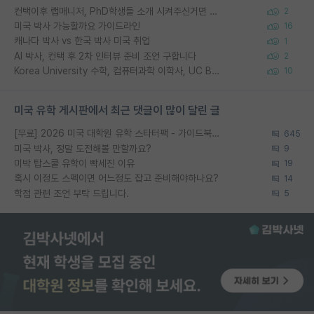
컨택이후 랩매니저, PhD학생들 소개 시켜주신거면 거의 컨펌에 가깝나요?
2
미국 박사 가능할까요 가이드라인
16
캐나다 박사 vs 한국 박사 미국 취업
1
AI 박사, 컨택 후 2차 인터뷰 준비 조언 구합니다
2
Korea University 수학, 컴퓨터과학 이학사, UC Berkeley 산업공학 대학원 공학박사가 되는 것은 쉽지 않겠죠?
10
미국 유학 게시판에서 최근 댓글이 많이 달린 글
[무료] 2026 미국 대학원 유학 스타터팩 - 가이드북 & 합격자 컨택메일 템플릿
645
미국 박사, 정말 도전해볼 만할까요?
9
미박 탑스쿨 유학이 빡세진 이유
19
혹시 이정도 스펙이면 어느정도 잡고 준비해야하나요?
14
학점 관련 조언 부탁 드립니다.
5